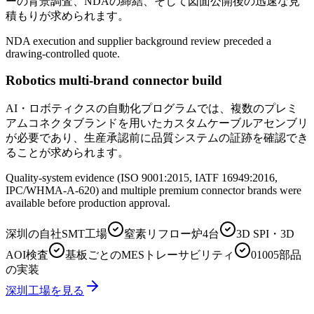
ーの背景調査、NDAの締結、そして図面公開後の迅速な見
積もりが求められます。
NDA execution and supplier background review preceded a
drawing-controlled quote.
Robotics multi-brand connector build
AI・ロボティクスの自動化プログラムでは、複数のプレミ
アムコネクタブランドを用いたカスタムケーブルアセンブリ
が必要であり、生産承認前に品質システムの証跡を確認でき
ることが求められます。
Quality-system evidence (ISO 9001:2015, IATF 16949:2016,
IPC/WHMA-A-620) and multiple premium connector brands were
available before production approval.
深圳の自社SMT工場
窒素リフロー炉4台
3D SPI・3D
AOI検査
基板ごとのMESトレーサビリティ
01005部品
の実装
深圳工場を見る