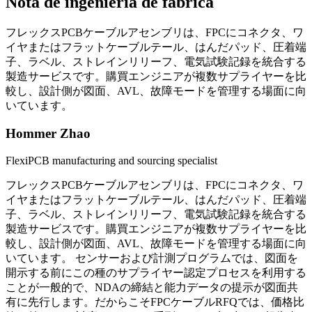
Nota de ingeniería de fábrica
フレックスPCBケーブルアセンブリは、FPCにコネクタ、ワ
イヤまたはフラットケーブルテール、はんだパッド、圧着端
子、ラベル、ストレインリリーフ、電気試験記録を統合する
製造サービスです。購買エンジニアが複数サプライヤーを比
較し、設計側が図面、AVL、故障モードを管理する場面に向
いています。
Hommer Zhao
FlexiPCB manufacturing and sourcing specialist
フレックスPCBケーブルアセンブリは、FPCにコネクタ、ワ
イヤまたはフラットケーブルテール、はんだパッド、圧着端
子、ラベル、ストレインリリーフ、電気試験記録を統合する
製造サービスです。購買エンジニアが複数サプライヤーを比
較し、設計側が図面、AVL、故障モードを管理する場面に向
いています。 センサーおよび計測プログラムでは、図面を
開示する前にこの種のサプライヤー認定プロセスを利用する
ことが一般的で、NDAの締結と能力データの提示が図面共
有に先行します。だからこそFPCケーブルRFQでは、価格比