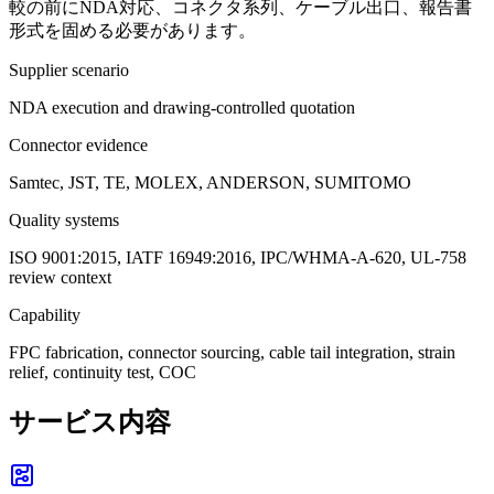
較の前にNDA対応、コネクタ系列、ケーブル出口、報告書
形式を固める必要があります。
Supplier scenario
NDA execution and drawing-controlled quotation
Connector evidence
Samtec, JST, TE, MOLEX, ANDERSON, SUMITOMO
Quality systems
ISO 9001:2015, IATF 16949:2016, IPC/WHMA-A-620, UL-758
review context
Capability
FPC fabrication, connector sourcing, cable tail integration, strain
relief, continuity test, COC
サービス内容