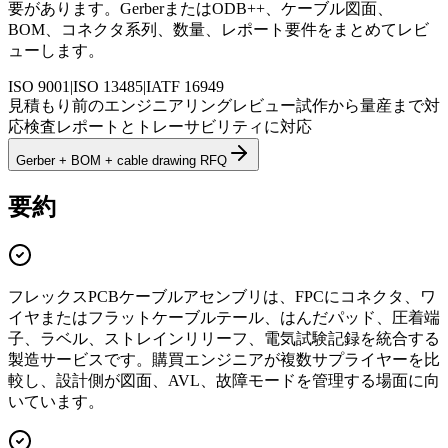
要があります。GerberまたはODB++、ケーブル図面、
BOM、コネクタ系列、数量、レポート要件をまとめてレビ
ューします。
ISO 9001
|
ISO 13485
|
IATF 16949
見積もり前のエンジニアリングレビュー
試作から量産まで対
応
検査レポートとトレーサビリティに対応
Gerber + BOM + cable drawing RFQ
要約
フレックスPCBケーブルアセンブリは、FPCにコネクタ、ワ
イヤまたはフラットケーブルテール、はんだパッド、圧着端
子、ラベル、ストレインリリーフ、電気試験記録を統合する
製造サービスです。購買エンジニアが複数サプライヤーを比
較し、設計側が図面、AVL、故障モードを管理する場面に向
いています。