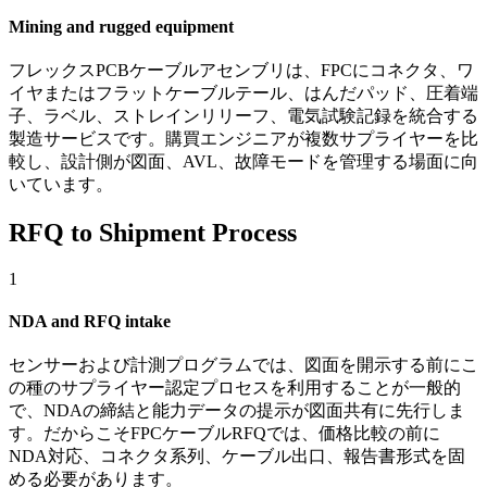
Mining and rugged equipment
フレックスPCBケーブルアセンブリは、FPCにコネクタ、ワ
イヤまたはフラットケーブルテール、はんだパッド、圧着端
子、ラベル、ストレインリリーフ、電気試験記録を統合する
製造サービスです。購買エンジニアが複数サプライヤーを比
較し、設計側が図面、AVL、故障モードを管理する場面に向
いています。
RFQ to Shipment Process
1
NDA and RFQ intake
センサーおよび計測プログラムでは、図面を開示する前にこ
の種のサプライヤー認定プロセスを利用することが一般的
で、NDAの締結と能力データの提示が図面共有に先行しま
す。だからこそFPCケーブルRFQでは、価格比較の前に
NDA対応、コネクタ系列、ケーブル出口、報告書形式を固
める必要があります。