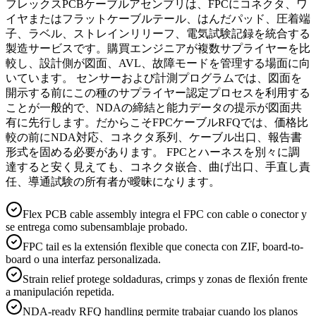
フレックスPCBケーブルアセンブリは、FPCにコネクタ、ワ
イヤまたはフラットケーブルテール、はんだパッド、圧着端
子、ラベル、ストレインリリーフ、電気試験記録を統合する
製造サービスです。購買エンジニアが複数サプライヤーを比
較し、設計側が図面、AVL、故障モードを管理する場面に向
いています。 センサーおよび計測プログラムでは、図面を
開示する前にこの種のサプライヤー認定プロセスを利用する
ことが一般的で、NDAの締結と能力データの提示が図面共
有に先行します。だからこそFPCケーブルRFQでは、価格比
較の前にNDA対応、コネクタ系列、ケーブル出口、報告書
形式を固める必要があります。 FPCとハーネスを別々に調
達すると安く見えても、コネクタ嵌合、曲げ出口、手直し責
任、導通試験の所有者が曖昧になります。
Flex PCB cable assembly integra el FPC con cable o conector y
se entrega como subensamblaje probado.
FPC tail es la extensión flexible que conecta con ZIF, board-to-
board o una interfaz personalizada.
Strain relief protege soldaduras, crimps y zonas de flexión frente
a manipulación repetida.
NDA-ready RFQ handling permite trabajar cuando los planos