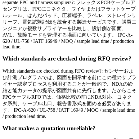
separate FPC and harness suppliers?: フレックスPCBケーブルア
センブリは、FPCにコネクタ、ワイヤまたはフラットケーブ
ルテール、はんだパッド、圧着端子、ラベル、ストレインリ
リーフ、電気試験記録を統合する製造サービスです。購買エ
ンジニアが複数サプライヤーを比較し、設計側が図面、
AVL、故障モードを管理する場面に向いています。 IPC-A-
620 / UL-758 / IATF 16949 / MOQ / sample lead time / production
lead time.
Which standards are checked during RFQ review?
Which standards are checked during RFQ review?: センサーおよ
び計測プログラムでは、図面を開示する前にこの種のサプラ
イヤー認定プロセスを利用することが一般的で、NDAの締
結と能力データの提示が図面共有に先行します。だからこそ
FPCケーブルRFQでは、価格比較の前にNDA対応、コネク
タ系列、ケーブル出口、報告書形式を固める必要がありま
す。 IPC-A-620 / UL-758 / IATF 16949 / MOQ / sample lead time
/ production lead time.
What makes a quotation unreliable?