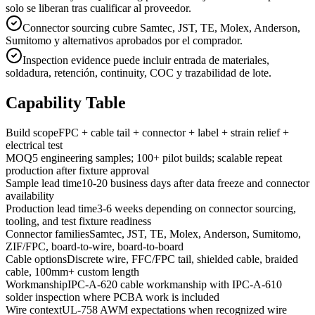
solo se liberan tras cualificar al proveedor.
Connector sourcing cubre Samtec, JST, TE, Molex, Anderson,
Sumitomo y alternativos aprobados por el comprador.
Inspection evidence puede incluir entrada de materiales,
soldadura, retención, continuity, COC y trazabilidad de lote.
Capability Table
Build scope
FPC + cable tail + connector + label + strain relief +
electrical test
MOQ
5 engineering samples; 100+ pilot builds; scalable repeat
production after fixture approval
Sample lead time
10-20 business days after data freeze and connector
availability
Production lead time
3-6 weeks depending on connector sourcing,
tooling, and test fixture readiness
Connector families
Samtec, JST, TE, Molex, Anderson, Sumitomo,
ZIF/FPC, board-to-wire, board-to-board
Cable options
Discrete wire, FFC/FPC tail, shielded cable, braided
cable, 100mm+ custom length
Workmanship
IPC-A-620 cable workmanship with IPC-A-610
solder inspection where PCBA work is included
Wire context
UL-758 AWM expectations when recognized wire