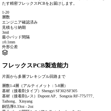
たす精密フレックスPCBをお届けします。
1-20
層数
エンジニア確認済み
見積もり納期
3mil
最小パッド間隔
±0.1mm
外形公差
フレックスPCB製造能力
片面から多層フレキシブル回路まで
層数
1-4層（アルティメット：5-8層）
基材（接着剤タイプ）
Shengyi SF302/SF305
基材（接着剤レス）
Dupont AP、Songxia RF-775/777、
Taihong、Xinyang
銅箔厚
0.33oz - 2oz