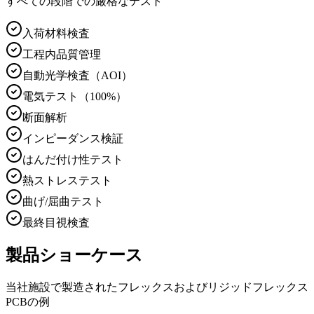
すべての段階での厳格なテスト
入荷材料検査
工程内品質管理
自動光学検査（AOI）
電気テスト（100%）
断面解析
インピーダンス検証
はんだ付け性テスト
熱ストレステスト
曲げ/屈曲テスト
最終目視検査
製品ショーケース
当社施設で製造されたフレックスおよびリジッドフレックス
PCBの例