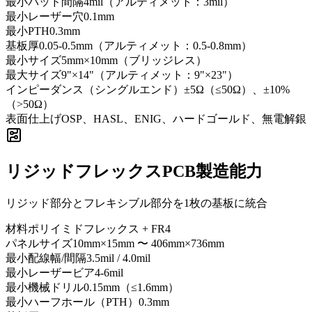
最小パッド間隔
4mil（アルティメット：3mil）
最小レーザー穴
0.1mm
最小PTH
0.3mm
基板厚
0.05-0.5mm（アルティメット：0.5-0.8mm）
最小サイズ
5mm×10mm（ブリッジレス）
最大サイズ
9"×14"（アルティメット：9"×23"）
インピーダンス（シングルエンド）
±5Ω（≤50Ω）、±10%
（>50Ω）
表面仕上げ
OSP、HASL、ENIG、ハードゴールド、無電解銀
リジッドフレックスPCB製造能力
リジッド部分とフレキシブル部分を1枚の基板に統合
材料
ポリイミドフレックス + FR4
パネルサイズ
10mm×15mm 〜 406mm×736mm
最小配線幅/間隔
3.5mil / 4.0mil
最小レーザービア
4-6mil
最小機械ドリル
0.15mm（≤1.6mm）
最小ハーフホール（PTH）
0.3mm