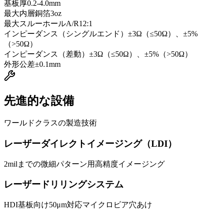
基板厚
0.2-4.0mm
最大内層銅箔
3oz
最大スルーホールA/R
12:1
インピーダンス（シングルエンド）
±3Ω（≤50Ω）、±5%
（>50Ω）
インピーダンス（差動）
±3Ω（≤50Ω）、±5%（>50Ω）
外形公差
±0.1mm
先進的な設備
ワールドクラスの製造技術
レーザーダイレクトイメージング（LDI）
2milまでの微細パターン用高精度イメージング
レーザードリリングシステム
HDI基板向け50μm対応マイクロビア穴あけ