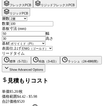
フレックスPCB
リジッドフレックスPCB
リジッドPCB
層数
数量
基板寸法
(
mm
)
幅
高さ
基材
表面仕上げ
リードタイム
標準（5-7日）
特急（3-4日）
ラッシュ（24-48時間）
Show Advanced Options
見積もりコスト
単価
$5.20
/枚
価格範囲
$4.42
-
$5.98
合計価格
$520