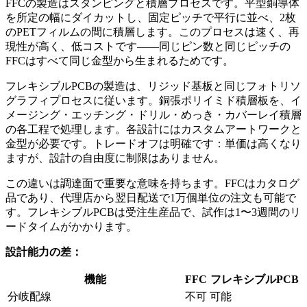
FFCの製造はスタンピングと積層プロセスです。平型銅導体
を所定の幅にダイカットし、固定ピッチで平行に並べ、2枚
のPETフィルムの間に積層します。このプロセスは速く、再
現性が高く、低コストです——同じピン数と同じピッチの
FFCはすべて同じ金型から生まれるためです。
フレキシブルPCBの製造は、リジッド基板と同じフォトリソ
グラフィプロセスに従います。銅張ポリイミド積層板を、イ
メージング・エッチング・ドリル・めっき・カバーレイ積層
の各工程で処理します。各設計にはカスタムアートワークと
金型が必要です。トレードオフは明確です：単価は高くなり
ますが、設計の自由度に制限はありません。
この違いは調達面で重要な意味を持ちます。FFCはカタログ
品であり、代理店から翌日配送で1万個単位の注文も可能で
す。フレキシブルPCBは受注生産品で、試作は1〜3週間のリ
ードタイムがかかります。
設計能力の差：
機能
FFC
フレキシブルPCB
分岐配線
不可
可能