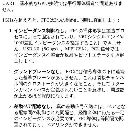
UART、基本的なGPIO接続では平行導体構造で問題ありま
せん。
1GHzを超えると、FFCは3つの制約に同時に直面します：
インピーダンス制御なし。
FFCの導体形状は製造プロ
セスによって固定されており、50Ω シングルエンドや
100Ω差動インピーダンスを指定することはできませ
ん。USB 3.0（5Gbps）、MIPI CSI-2、PCIe信号では、
インピーダンス不整合が反射やビットエラーを引き起
こします。
グランドプレーンなし。
FFCには信号導体の下に連続
した基準プレーンがありません。これは隣接チャンネ
ル間のクロストークが大きくなること、そしてリター
ンカレントパスが定義されないことを意味し、周波数
が上がるほど深刻になります。
差動ペア配線なし。
真の差動信号伝送には、ペアとな
る配線間の制御された間隔と、経路全体にわたる一定
のインピーダンスが必要です。FFC導体は等間隔で配
置されており、ペアリングができません。