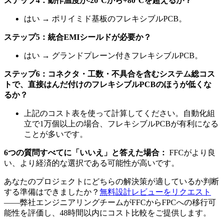
ステップ4：動作温度が-20°Cから+80°Cを超えるか？
はい → ポリイミド基板のフレキシブルPCB。
ステップ5：統合EMIシールドが必要か？
はい → グランドプレーン付きフレキシブルPCB。
ステップ6：コネクタ・工数・不具合を含むシステム総コス
トで、直接はんだ付けのフレキシブルPCBのほうが低くな
るか？
上記のコスト表を使って計算してください。自動化組
立で1万個以上の場合、フレキシブルPCBが有利になる
ことが多いです。
6つの質問すべてに「いいえ」と答えた場合：
FFCがより良
い、より経済的な選択である可能性が高いです。
あなたのプロジェクトにどちらの解決策が適しているか判断
する準備はできましたか？
無料設計レビューをリクエスト
——弊社エンジニアリングチームがFFCからFPCへの移行可
能性を評価し、48時間以内にコスト比較をご提供します。