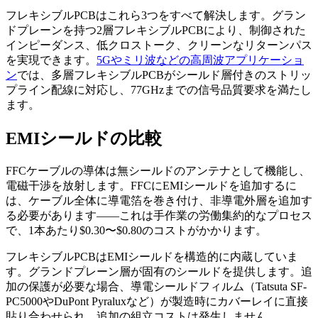
フレキシブルPCBはこれら3つをすべて解決します。グラン
ドプレーンを持つ2層フレキシブルPCBにより、制御された
インピーダンス、低クロストーク、クリーンなリターンパス
を実現できます。
5Gやミリ波などの高周波アプリケーショ
ン
では、多層フレキシブルPCBがシールド層付きのストリッ
プライン配線に対応し、77GHzまでの信号品質要求を満たし
ます。
EMIシールドの比較
FFCケーブルの導体は無シールドのアンテナとして機能し、
電磁干渉を放射します。FFCにEMIシールドを追加するに
は、ケーブル全体に導電箔を巻き付け、非導電外層を追加す
る必要があります——これは手作業の労働集約的なプロセス
で、1本あたり$0.30〜$0.80のコストがかかります。
フレキシブルPCBはEMIシールドを構造的に内蔵していま
す。グランドプレーン層が固有のシールドを提供します。追
加の保護が必要な場合、導電シールドフィルム（Tatsuta SF-
PC5000やDuPont Pyraluxなど）が製造時にカバーレイに直接
貼り合わせられ、追加の組立コストは発生しません。