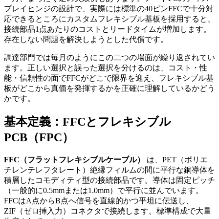
プレイヒンジの設計で、実際には標準の40ピンFFCで十分対
応できるところにカスタムフレキシブル基板を採用すると、
接続部品1点あたりのコストとリードタイムが増加します。
存在しない問題を解決しようとした代償です。
調達部門では毎月のようにこの二つの場面が繰り返されてい
ます。正しい選択と誤った選択を分けるのは、コスト・性
能・信頼性の面でFFCがどこで限界を迎え、フレキシブル基
板がどこから真価を発揮するかを正確に理解しているかどう
かです。
基本定義：FFCとフレキシブル
PCB（FPC）
FFC（フラットフレキシブルケーブル）
は、PET（ポリエ
チレンテレフタレート）絶縁フィルムの間に平行な銅導体を
積層したコモディティ型の接続部品です。導体は固定ピッチ
（一般的に0.5mmまたは1.0mm）で平行に並んでいます。
FFCはA点からB点へ信号を直線的かつ平坦に伝送し、
ZIF（ゼロ挿入力）コネクタで接続します。標準構成で大量