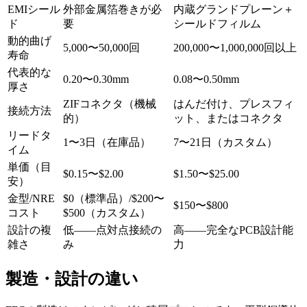
EMIシール
外部金属箔巻きが必
内蔵グランドプレーン＋
ド
要
シールドフィルム
動的曲げ
5,000〜50,000回
200,000〜1,000,000回以上
寿命
代表的な
0.20〜0.30mm
0.08〜0.50mm
厚さ
ZIFコネクタ（機械
はんだ付け、プレスフィ
接続方法
的）
ット、またはコネクタ
リードタ
1〜3日（在庫品）
7〜21日（カスタム）
イム
単価（目
$0.15〜$2.00
$1.50〜$25.00
安）
金型/NRE
$0（標準品）/$200〜
$150〜$800
コスト
$500（カスタム）
設計の複
低——点対点接続の
高——完全なPCB設計能
雑さ
み
力
製造・設計の違い