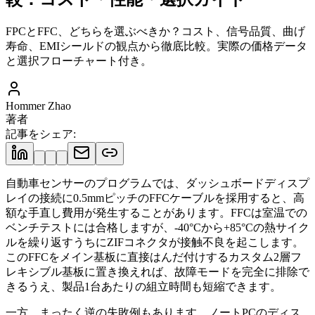
FPCとFFC、どちらを選ぶべきか？コスト、信号品質、曲げ
寿命、EMIシールドの観点から徹底比較。実際の価格データ
と選択フローチャート付き。
Hommer Zhao
著者
記事をシェア
:
自動車センサーのプログラムでは、ダッシュボードディスプ
レイの接続に0.5mmピッチのFFCケーブルを採用すると、高
額な手直し費用が発生することがあります。FFCは室温での
ベンチテストには合格しますが、-40°Cから+85°Cの熱サイク
ルを繰り返すうちにZIFコネクタが接触不良を起こします。
このFFCをメイン基板に直接はんだ付けするカスタム2層フ
レキシブル基板に置き換えれば、故障モードを完全に排除で
きるうえ、製品1台あたりの組立時間も短縮できます。
一方、まったく逆の失敗例もあります。ノートPCのディス