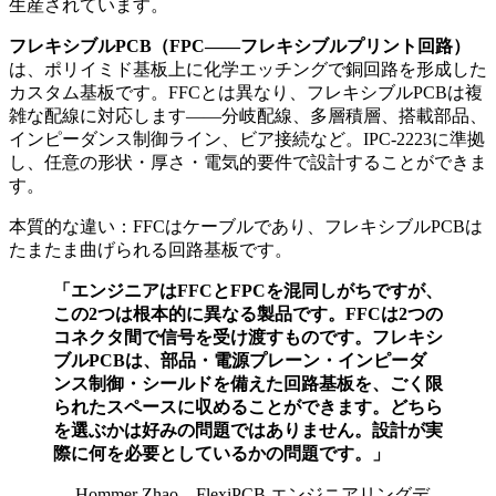
生産されています。
フレキシブルPCB（FPC——フレキシブルプリント回路）
は、ポリイミド基板上に化学エッチングで銅回路を形成した
カスタム基板です。FFCとは異なり、フレキシブルPCBは複
雑な配線に対応します——分岐配線、多層積層、搭載部品、
インピーダンス制御ライン、ビア接続など。IPC-2223に準拠
し、任意の形状・厚さ・電気的要件で設計することができま
す。
本質的な違い：FFCはケーブルであり、フレキシブルPCBは
たまたま曲げられる回路基板です。
「エンジニアはFFCとFPCを混同しがちですが、
この2つは根本的に異なる製品です。FFCは2つの
コネクタ間で信号を受け渡すものです。フレキシ
ブルPCBは、部品・電源プレーン・インピーダ
ンス制御・シールドを備えた回路基板を、ごく限
られたスペースに収めることができます。どちら
を選ぶかは好みの問題ではありません。設計が実
際に何を必要としているかの問題です。」
— Hommer Zhao、FlexiPCB エンジニアリングデ