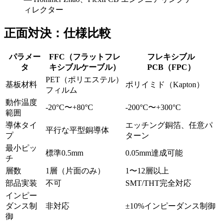
ィレクター
正面対決：仕様比較
パラメー
FFC（フラットフレ
フレキシブル
タ
キシブルケーブル）
PCB（FPC）
PET（ポリエステル）
基板材料
ポリイミド（Kapton）
フィルム
動作温度
-20°C〜+80°C
-200°C〜+300°C
範囲
導体タイ
エッチング銅箔、任意パ
平行な平型銅導体
プ
ターン
最小ピッ
標準0.5mm
0.05mm達成可能
チ
層数
1層（片面のみ）
1〜12層以上
部品実装
不可
SMT/THT完全対応
インピー
ダンス制
非対応
±10%インピーダンス制御
御