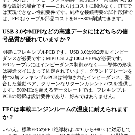
要な設計の場合です——これらはコストに関係なく、FFCで
は実現できない性能要件です。純粋な接続需要の試作段階で
は、FFCはケーブル部品コストを60〜80%削減できます。
USB 3.0やMIPIなどの高速データにはどちらの信
号品質が優れていますか？
明確にフレキシブルPCBです。USB 3.0は90Ω差動インピー
ダンスが必要です；MIPI CSI-2は100Ω ±10%が必要です。
FFCケーブルにはインピーダンス制御がなく——導体の形状
は製造ダイによって固定されています。グランドプレーンを
持つ2層フレキシブルPCBは制御されたインピーダンス、整
合した差動ペア、クリーンなリターンカレントパスを提供し
ます。500MHzを超えるデータレートでは、フレキシブル
PCBの選択は設計要件であり、好みではありません。
FFCは車載エンジンルームの温度に耐えられます
か？
いいえ。標準FFCのPET絶縁材は-20°Cから+80°Cに対応して