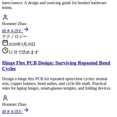
interconnect. A design and sourcing guide for headset hardware
teams.
Hommer Zhao
続きを読む
テクノロジー
2026年5月29日
12
分で読めます
Hinge Flex PCB Design: Surviving Repeated Bend
Cycles
Design a hinge flex PCB for repeated open/close cycles: neutral
axis, copper balance, bend radius, and cycle-life math. Practical
rules for laptop hinges, smart-glasses temples, and folding devices.
Hommer Zhao
続きを読む