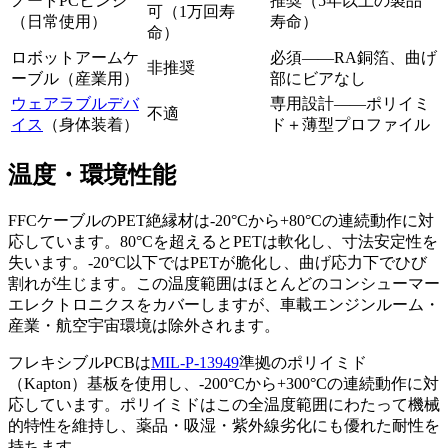
ノートPCヒンジ
推奨（5年以上の製品
可（1万回寿
（日常使用）
寿命）
命）
ロボットアームケ
必須——RA銅箔、曲げ
非推奨
ーブル（産業用）
部にビアなし
ウェアラブルデバ
専用設計——ポリイミ
不適
イス
（身体装着）
ド＋薄型プロファイル
温度・環境性能
FFCケーブルのPET絶縁材は-20°Cから+80°Cの連続動作に対
応しています。80°Cを超えるとPETは軟化し、寸法安定性を
失います。-20°C以下ではPETが脆化し、曲げ応力下でひび
割れが生じます。この温度範囲はほとんどのコンシューマー
エレクトロニクスをカバーしますが、車載エンジンルーム・
産業・航空宇宙環境は除外されます。
フレキシブルPCBは
MIL-P-13949
準拠のポリイミド
（Kapton）基板を使用し、-200°Cから+300°Cの連続動作に対
応しています。ポリイミドはこの全温度範囲にわたって機械
的特性を維持し、薬品・吸湿・紫外線劣化にも優れた耐性を
持ちます。