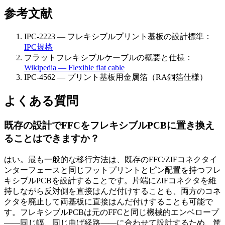
参考文献
IPC-2223 — フレキシブルプリント基板の設計標準：
IPC規格
フラットフレキシブルケーブルの概要と仕様：
Wikipedia — Flexible flat cable
IPC-4562 — プリント基板用金属箔（RA銅箔仕様）
よくある質問
既存の設計でFFCをフレキシブルPCBに置き換え
ることはできますか？
はい。最も一般的な移行方法は、既存のFFC/ZIFコネクタイ
ンターフェースと同じフットプリントとピン配置を持つフレ
キシブルPCBを設計することです。片端にZIFコネクタを維
持しながら反対側を直接はんだ付けすることも、両方のコネ
クタを廃止して両基板に直接はんだ付けすることも可能で
す。フレキシブルPCBは元のFFCと同じ機械的エンベロープ
——同じ幅、同じ曲げ経路——に合わせて設計するため、筐