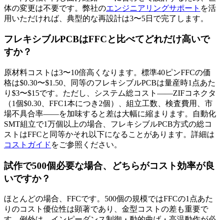
体の変更は不要です。弊社の
エンジニアリングサポート
を活
用いただければ、典型的な再設計は3〜5日で完了します。
フレキシブルPCBはFFCと比べてどれだけ高いで
すか？
原材料コストは3〜10倍高くなります。標準40ピンFFCの価
格は$0.30〜$1.50、同等のフレキシブルPCBは量産時1点あた
り$3〜$15です。ただし、システム総コスト——ZIFコネクタ
（1個$0.30、FFC1本につき2個）、組立工数、検査費用、市
場不具合率——を加味すると差は大幅に縮まります。自動化
SMT組立で1万個以上の場合、フレキシブルPCB方式の総コ
ストはFFCと同等かそれ以下になることがあります。詳細は
コストガイド
をご参照ください。
試作で500個必要な場合、どちらがコスト効率が良
いですか？
ほとんどの場合、FFCです。500個の規模ではFFCの1点あた
りのコスト優位性は顕著であり、金型コストの差も重要で
す。例外は、インピーダンス制御・動的曲げ・高温動作が必