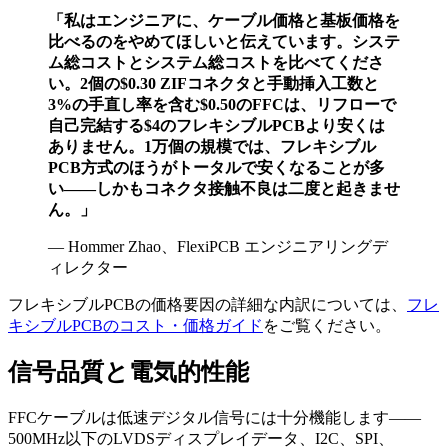
「私はエンジニアに、ケーブル価格と基板価格を
比べるのをやめてほしいと伝えています。システ
ム総コストとシステム総コストを比べてくださ
い。2個の$0.30 ZIFコネクタと手動挿入工数と
3%の手直し率を含む$0.50のFFCは、リフローで
自己完結する$4のフレキシブルPCBより安くは
ありません。1万個の規模では、フレキシブル
PCB方式のほうがトータルで安くなることが多
い——しかもコネクタ接触不良は二度と起きませ
ん。」
— Hommer Zhao、FlexiPCB エンジニアリングデ
ィレクター
フレキシブルPCBの価格要因の詳細な内訳については、
フレ
キシブルPCBのコスト・価格ガイド
をご覧ください。
信号品質と電気的性能
FFCケーブルは低速デジタル信号には十分機能します——
500MHz以下のLVDSディスプレイデータ、I2C、SPI、