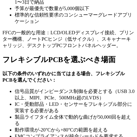
1〜3日で納品
予算が最優先で数量が5,000個以下
標準的な信頼性要求のコンシューマーグレードアプリ
ケーション
FFCの一般的な用途：LCD/OLEDディスプレイ接続、プリン
ター機構、ノートPCヒンジ（低サイクル）、スキャナーキ
ャリッジ、デスクトップPCフロントパネルヘッダー。
フレキシブルPCBを選ぶべき場面
以下の条件のいずれかに当てはまる場合、フレキシブル
PCBを選んでください：
信号品質がインピーダンス制御を必要とする（USB 3.0
以上、MIPI、PCIe、500MHz超のLVDS）
IC・受動部品・LED・センサーをフレキシブル部分に
実装する必要がある
製品ライフタイム全体で動的な曲げが50,000回を超え
る
動作環境が-20°Cから+80°Cの範囲を超える
EMCコンプライアンスが統合シールドを要求する