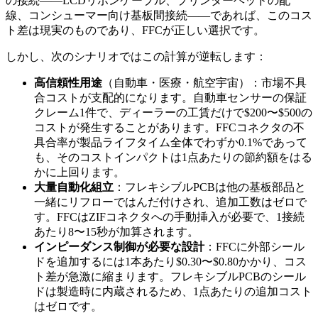
の接続——LCDリボンケーブル、プリンターヘッドの配
線、コンシューマー向け基板間接続——であれば、このコス
ト差は現実のものであり、FFCが正しい選択です。
しかし、次のシナリオではこの計算が逆転します：
高信頼性用途
（自動車・医療・航空宇宙）：市場不具
合コストが支配的になります。自動車センサーの保証
クレーム1件で、ディーラーの工賃だけで$200〜$500の
コストが発生することがあります。FFCコネクタの不
具合率が製品ライフタイム全体でわずか0.1%であって
も、そのコストインパクトは1点あたりの節約額をはる
かに上回ります。
大量自動化組立
：フレキシブルPCBは他の基板部品と
一緒にリフローではんだ付けされ、追加工数はゼロで
す。FFCはZIFコネクタへの手動挿入が必要で、1接続
あたり8〜15秒が加算されます。
インピーダンス制御が必要な設計
：FFCに外部シール
ドを追加するには1本あたり$0.30〜$0.80かかり、コス
ト差が急激に縮まります。フレキシブルPCBのシール
ドは製造時に内蔵されるため、1点あたりの追加コスト
はゼロです。