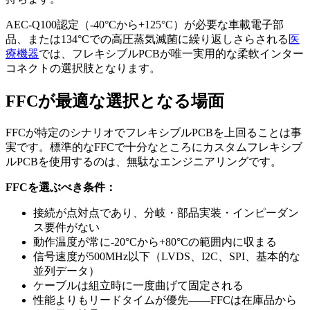
AEC-Q100認定（-40°Cから+125°C）が必要な車載電子部
品、または134°Cでの高圧蒸気滅菌に繰り返しさらされる
医
療機器
では、フレキシブルPCBが唯一実用的な柔軟インター
コネクトの選択肢となります。
FFCが最適な選択となる場面
FFCが特定のシナリオでフレキシブルPCBを上回ることは事
実です。標準的なFFCで十分なところにカスタムフレキシブ
ルPCBを使用するのは、無駄なエンジニアリングです。
FFCを選ぶべき条件：
接続が点対点であり、分岐・部品実装・インピーダン
ス要件がない
動作温度が常に-20°Cから+80°Cの範囲内に収まる
信号速度が500MHz以下（LVDS、I2C、SPI、基本的な
並列データ）
ケーブルは組立時に一度曲げて固定される
性能よりもリードタイムが優先——FFCは在庫品から