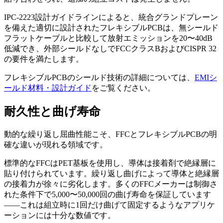
IPC-2223設計ガイドラインによると、統合グランドプレーン
を備えた適切に設計されたフレキシブルPCBは、無シールド
フラットケーブルと比較して放射エミッションを20〜40dB
低減でき、外部シールドなしでFCCクラスBおよびCISPR 32
の要件を満たします。
フレキシブルPCBのシールド技術の詳細については、
EMIシ
ールド材料・設計ガイド
をご覧ください。
耐久性と曲げ寿命
動的な繰り返し屈曲性能こそ、FFCとフレキシブルPCBの明
確な違いが現れる領域です。
標準的なFFCはPET基板を使用し、導体は接着剤で絶縁層に
貼り付けられています。繰り返し曲げによって導体と絶縁層
の接着力が徐々に劣化します。多くのFFCメーカーは制御さ
れた条件下で5,000〜50,000回の曲げ寿命を保証しています
——これは組立時に1回だけ曲げて固定するようなアプリケ
ーションには十分な数値です。