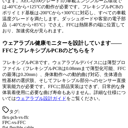
います。AEC-Q100グレード1の車載エンジンルーム環境で
は-40°Cから+125°Cの動作が必要です。フレキシブルPCBの
ポリイミド基板は-200°Cから+300°Cに対応し、すべての車載
温度グレードを満たします。ダッシュボードや客室の電子部
品（-40°Cから+85°C）でさえ、FFCは熱限界の端に位置して
おり、加速劣化が見られます。
ウェアラブル健康モニターを設計しています——
FFCとフレキシブルPCBのどちらを？
フレキシブルPCBです。ウェアラブルデバイスには薄型プロ
ファイル（フレキシブルPCBは0.08mmまで薄型化可能、FFC
の最薄は0.20mm）、身体動作への動的曲げ対応、生体適合
性基材の選択肢、そしてフレキシブル部分へのセンサー直接
実装能力が必要です。FFCに部品実装はできず、日常的な身
体装着使用に必要な曲げ寿命もありません。詳細な仕様につ
いては
ウェアラブル設計ガイド
をご覧ください。
タグ
:
flex-pcb-vs-ffc
FPC-vs-FFC
flat-flexible-cable