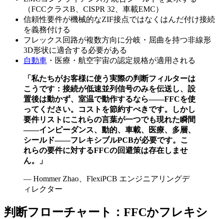
（FCCクラスB、CISPR 32、車載EMC）
信頼性要件が機械的なZIF接点ではなくはんだ付け接続
を義務付ける
フレックス回路が複数方向に分岐・屈曲を持つ非線形
3D形状に適合する必要がある
自動車
・医療・航空宇宙の認定規格が適用される
「私たちがお客様に使う実際の判断フィルターは
こうです：接続が低速並列信号のみを伝送し、設
置後は動かず、室温で動作するなら——FFCを使
ってください。コストを節約すべきです。しかし
要件リストにこれらの言葉が一つでも現れた瞬間
——インピーダンス、動的、車載、医療、多層、
シールド——フレキシブルPCBが必要です。こ
れらの要件に対するFFCの回避策は存在しませ
ん。」
— Hommer Zhao、FlexiPCB エンジニアリングデ
ィレクター
判断フローチャート：FFCかフレキシ