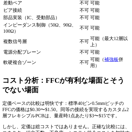
差動ペア
不可
可能
ビア接続
不可
可能
部品実装（IC、受動部品）
不可
可能
インピーダンス制御（50Ω、90Ω、
不可
可能
100Ω）
可能（最大12層以
複数信号層
不可
上）
電源分配プレーン
不可
可能
可能（
補強板
併
軟硬複合ゾーン
不可
用）
コスト分析：FFCが有利な場面とそう
でない場面
定価ベースの比較は明快です：標準40ピン0.5mmピッチの
FFCの価格は$0.30〜$1.50。同等の接続を実現するカスタム2
層フレキシブルPCBは、量産時1点あたり$3〜$15です。
しかし、定価は総コストではありません。正確な比較には、