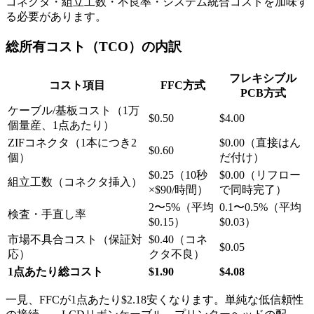
コネクタ・組立工数・不良率・システム統合コストを加味す
る必要があります。
総所有コスト（TCO）の内訳
フレキシブル
コスト項目
FFC方式
PCB方式
ケーブル/基板コスト（1万
$0.50
$4.00
個量産、1点あたり）
ZIFコネクタ（1本につき2
$0.00（直接はん
$0.60
個）
だ付け）
$0.25（10秒
$0.00（リフロー
組立工数（コネクタ挿入）
×$90/時間）
で同時完了）
2〜5%（平均
0.1〜0.5%（平均
検査・手直し率
$0.15）
$0.03）
市場不具合コスト（保証対
$0.40（コネ
$0.05
応）
クタ不良）
1点あたり総コスト
$1.90
$4.08
一見、FFCが1点あたり$2.18安くなります。単純な低信頼性