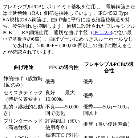
フレキシブルPCBはポリイミド基板を使用し、電解銅箔また
は圧延焼鈍（RA）銅箔を採用しています。IPC-4562 Type
RA規格のRA銅箔は、曲げ軸に平行に走る結晶粒構造を持
ち、疲労割れを抑制します。適切に設計されたフレキシブル
PCB——RA銅箔使用、適切な曲げ半径（
IPC-2223
に従い最
小で基板厚の6倍）、曲げゾーンにめっきスルーホールなし
——であれば、500,000〜1,000,000回以上の曲げに耐えるこ
とが確認されています。
フレキシブルPCBの適
曲げ用途
FFCの適合性
合性
静的曲げ（設置時
優秀
優秀
1回のみ）
セミスタティック
良好——最大
優秀
（時折位置変更）
10,000回
動的（継続的な動
不良——50,000
優秀——50万〜100万
き）
回で劣化
回以上
プリンターヘッド
許容範囲（短い
推奨（長い使用寿命）
（高速往復）
使用寿命）
標準FFCで対応