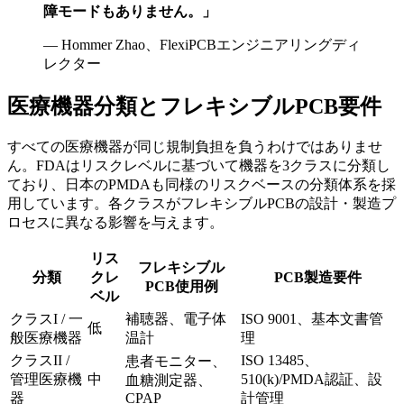
障モードもありません。」
— Hommer Zhao、FlexiPCBエンジニアリングディ
レクター
医療機器分類とフレキシブルPCB要件
すべての医療機器が同じ規制負担を負うわけではありませ
ん。FDAはリスクレベルに基づいて機器を3クラスに分類し
ており、日本のPMDAも同様のリスクベースの分類体系を採
用しています。各クラスがフレキシブルPCBの設計・製造プ
ロセスに異なる影響を与えます。
リス
フレキシブル
分類
クレ
PCB製造要件
PCB使用例
ベル
クラスI / 一
補聴器、電子体
ISO 9001、基本文書管
低
般医療機器
温計
理
クラスII /
ISO 13485、
患者モニター、
管理医療機
中
510(k)/PMDA認証、設
血糖測定器、
器
CPAP
計管理