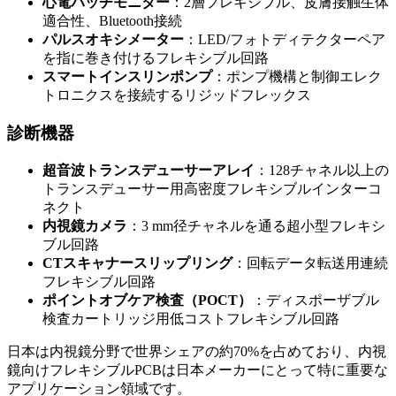
心電パッチモニター
：2層フレキシブル、皮膚接触生体
適合性、Bluetooth接続
パルスオキシメーター
：LED/フォトディテクターペア
を指に巻き付けるフレキシブル回路
スマートインスリンポンプ
：ポンプ機構と制御エレク
トロニクスを接続するリジッドフレックス
診断機器
超音波トランスデューサーアレイ
：128チャネル以上の
トランスデューサー用高密度フレキシブルインターコ
ネクト
内視鏡カメラ
：3 mm径チャネルを通る超小型フレキシ
ブル回路
CTスキャナースリップリング
：回転データ転送用連続
フレキシブル回路
ポイントオブケア検査（POCT）
：ディスポーザブル
検査カートリッジ用低コストフレキシブル回路
日本は内視鏡分野で世界シェアの約70%を占めており、内視
鏡向けフレキシブルPCBは日本メーカーにとって特に重要な
アプリケーション領域です。