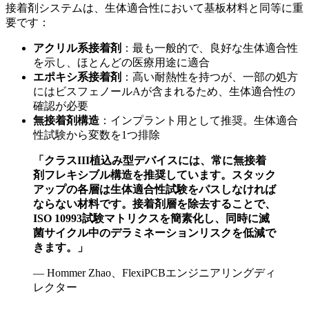
接着剤システムは、生体適合性において基板材料と同等に重
要です：
アクリル系接着剤
：最も一般的で、良好な生体適合性
を示し、ほとんどの医療用途に適合
エポキシ系接着剤
：高い耐熱性を持つが、一部の処方
にはビスフェノールAが含まれるため、生体適合性の
確認が必要
無接着剤構造
：インプラント用として推奨。生体適合
性試験から変数を1つ排除
「クラスIII植込み型デバイスには、常に無接着
剤フレキシブル構造を推奨しています。スタック
アップの各層は生体適合性試験をパスしなければ
ならない材料です。接着剤層を除去することで、
ISO 10993試験マトリクスを簡素化し、同時に滅
菌サイクル中のデラミネーションリスクを低減で
きます。」
— Hommer Zhao、FlexiPCBエンジニアリングディ
レクター