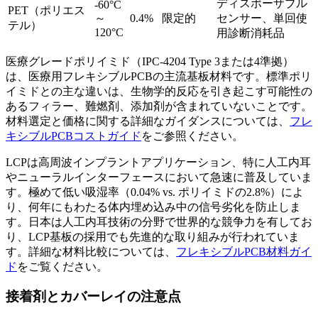
ディスポーザブル
-60°C
PET（ポリエス
～
0.4%
限定的
センサー、単回使
テル）
120°C
用診断消耗品
医療グレードポリイミド（IPC-4204 Type 3または4準拠）
は、医療用フレキシブルPCBの主流基板材料です。標準ポリ
イミドとの主な違いは、生物学的反応を引き起こす可能性の
あるフィラー、難燃剤、添加剤が含まれていないことです。
材料選定と価格に関する詳細なガイダンスについては、
フレ
キシブルPCBコストガイド
をご参照ください。
LCPは高周波インプラントアプリケーション、特に人工内耳
やニューラルインターフェースにおいて急速に普及していま
す。極めて低い吸湿率（0.04% vs. ポリイミドの2.8%）によ
り、何年にもわたる体内埋め込み中の信号劣化を防止しま
す。日本は人工内耳技術の分野で世界的な競争力を有してお
り、LCP基板の採用でも先進的な取り組みが行われていま
す。詳細な材料比較については、
フレキシブルPCB材料ガイ
ド
をご覧ください。
接着剤とカバーレイの注意点