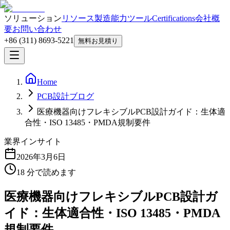
ソリューション
リソース
製造能力
ツール
Certifications
会社概
要
お問い合わせ
+86 (311) 8693-5221
無料お見積り
Home
PCB設計ブログ
医療機器向けフレキシブルPCB設計ガイド：生体適
合性・ISO 13485・PMDA規制要件
業界インサイト
2026年3月6日
18
分で読めます
医療機器向けフレキシブルPCB設計ガ
イド：生体適合性・ISO 13485・PMDA
規制要件