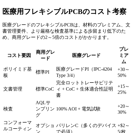
医療用フレキシブルPCBのコスト考察
医療グレードのフレキシブルPCBは、材料のプレミアム、文
書管理要件、より厳格な検査基準による歩留まり低下のた
め、商用グレードの2～5倍のコストがかかります。
プレ
商用グレ
コスト要因
医療グレード
ミア
ード
ム
ポリイミド基
医療グレードPI（IPC-4204
+30～
標準PI
板
Type 3/4）
50%
完全ロットトレーサビリテ
+15～
文書管理
標準CoC
ィ + CoC + 生体適合性証明
25%
書
AQLサ
+20～
検査
ンプリン
100% AOI + 電気試験
30%
グ
コンフォーマ
オプショ
パリレンC（多くのデバイス
+$2～
ルコーティン
ン
で必須）
5/枚