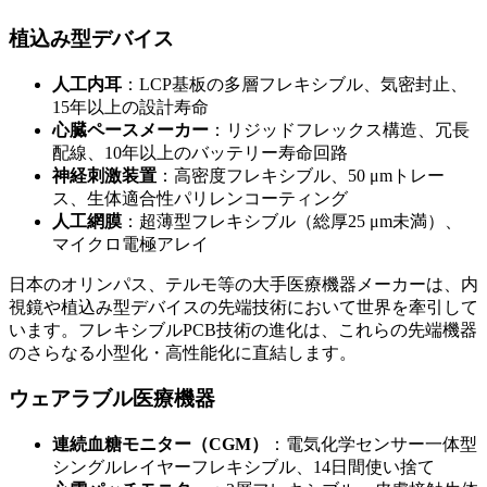
植込み型デバイス
人工内耳
：LCP基板の多層フレキシブル、気密封止、
15年以上の設計寿命
心臓ペースメーカー
：リジッドフレックス構造、冗長
配線、10年以上のバッテリー寿命回路
神経刺激装置
：高密度フレキシブル、50 μmトレー
ス、生体適合性パリレンコーティング
人工網膜
：超薄型フレキシブル（総厚25 μm未満）、
マイクロ電極アレイ
日本のオリンパス、テルモ等の大手医療機器メーカーは、内
視鏡や植込み型デバイスの先端技術において世界を牽引して
います。フレキシブルPCB技術の進化は、これらの先端機器
のさらなる小型化・高性能化に直結します。
ウェアラブル医療機器
連続血糖モニター（CGM）
：電気化学センサー一体型
シングルレイヤーフレキシブル、14日間使い捨て