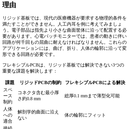
理由
リジッド基板では、現代の医療機器が要求する物理的条件を
満たすことができません。人工内耳を例に考えてみましょ
う。電子部品は指先より小さな曲面筐体に沿って配置する必
要があります。心電パッチモニターでは、患者の動きに伴い
回路が何千回もの屈曲に耐えなければなりません。これらの
アプリケーションには、曲げ、折り、人体の輪郭に沿って変
形できる回路が必要です。
フレキシブルPCBは、リジッド基板では解決できない3つの
重要な課題を解決します：
課題
リジッドPCBの制約
フレキシブルPCBによる解決
スペ
コネクタ含む最小厚
ース
総厚0.1 mmまで薄型化可能
さ約0.8 mm
制約
人体
解剖学的曲面に沿え
への
体の輪郭にフィット
ない
適合
接続