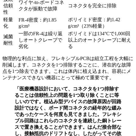
ワイヤ-to-ボードコネ
信頼
コネクタを完全に排除
クタが振動で故障
性
軽量
ポリイミド密度：約1.42
FR-4密度：約1.85
化
g/cm³
g/cm³（23%軽量）
一部のFR-4は繰り返
ポリイミドは134°Cで1,000回
滅菌
しオートクレーブで
以上のオートクレーブに耐え
耐性
劣化
る
物理的な利点に加え、フレキシブルPCBは組立工程を大幅に
削減します。コネクタを1つ排除するごとに、潜在的な故障
点を1つ除去できます。これは体内に植え込まれ、容易にメ
ンテナンスできない機器にとって極めて重要です。
「医療機器設計において、コネクタを1つ排除す
ることは信頼性上の問題を1つ取り除くことに等
しいのです。植込み型デバイスの故障原因が回路
設計ではなく、ボード間コネクタの経年的な緩み
であったケースを何度も見てきました。フレキシ
ブル回路はこれらのコネクタを連続した銅トレー
スで置き換えることができます。はんだ接合部な
し、接触抵抗のドリフトなし、したがってその故