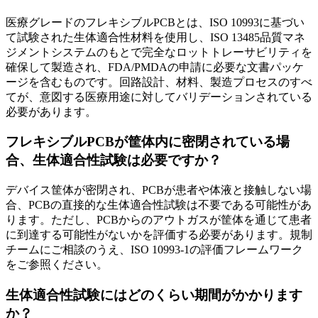
医療グレードのフレキシブルPCBとは、ISO 10993に基づい
て試験された生体適合性材料を使用し、ISO 13485品質マネ
ジメントシステムのもとで完全なロットトレーサビリティを
確保して製造され、FDA/PMDAの申請に必要な文書パッケ
ージを含むものです。回路設計、材料、製造プロセスのすべ
てが、意図する医療用途に対してバリデーションされている
必要があります。
フレキシブルPCBが筐体内に密閉されている場
合、生体適合性試験は必要ですか？
デバイス筐体が密閉され、PCBが患者や体液と接触しない場
合、PCBの直接的な生体適合性試験は不要である可能性があ
ります。ただし、PCBからのアウトガスが筐体を通じて患者
に到達する可能性がないかを評価する必要があります。規制
チームにご相談のうえ、ISO 10993-1の評価フレームワーク
をご参照ください。
生体適合性試験にはどのくらい期間がかかります
か？