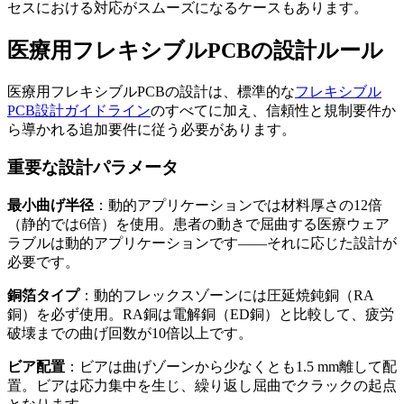
セスにおける対応がスムーズになるケースもあります。
医療用フレキシブルPCBの設計ルール
医療用フレキシブルPCBの設計は、標準的な
フレキシブル
PCB設計ガイドライン
のすべてに加え、信頼性と規制要件か
ら導かれる追加要件に従う必要があります。
重要な設計パラメータ
最小曲げ半径
：動的アプリケーションでは材料厚さの12倍
（静的では6倍）を使用。患者の動きで屈曲する医療ウェア
ラブルは動的アプリケーションです——それに応じた設計が
必要です。
銅箔タイプ
：動的フレックスゾーンには圧延焼鈍銅（RA
銅）を必ず使用。RA銅は電解銅（ED銅）と比較して、疲労
破壊までの曲げ回数が10倍以上です。
ビア配置
：ビアは曲げゾーンから少なくとも1.5 mm離して配
置。ビアは応力集中を生じ、繰り返し屈曲でクラックの起点