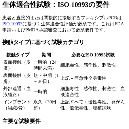
生体適合性試験：ISO 10993の要件
患者と直接的または間接的に接触するフレキシブルPCBは、
ISO 10993
に基づく生体適合性評価が必須です。これはFDA
申請およびPMDA承認審査において必須要件です。
接触タイプに基づく試験カテゴリ
接触タイプ
期間
必要なISO 10993試験
表面接触（皮
一時的（24
細胞毒性、感作性、刺激性
膚）
時間未満）
表面接触（皮
短・中期（1
上記＋亜急性全身毒性
膚）
～30日）
外部連通（血
細胞毒性、感作性、刺激性、血
一時的
液経路）
液適合性
インプラント
永久（30日
上記すべて＋慢性毒性、発がん
（組織/骨）
超）
性、遺伝毒性、埋植試験
主要な試験要件