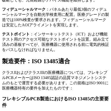
破断しても、冗長経路がデバイス機能を維持します。
フィデューシャルマーク
：パネルあたり最低3個のフィデュ
ーシャルマークを自動光学検査用に配置。医療グレードの製
造では100%検査が要求されます。フィデューシャルマーク
は安定したAOIアライメントを実現します。
テストポイント
：インサーキットテスト（ICT）および機能
テスト用のアクセス可能なテストポイントを設置。組み立て
済みの基板すべてが、医療機器に使用される前に電気的検証
をパスしなければなりません。
製造要件：ISO 13485適合
クラスIIおよびクラスIIIの医療機器については、フレキシブ
ルPCBメーカーはISO 13485認証の品質マネジメントシステ
ムのもとで運営する必要があります。この規格はISO 9001に
医療機器特有の要件を加えたものです：
フレキシブルPCB製造におけるISO 13485の主要要
件