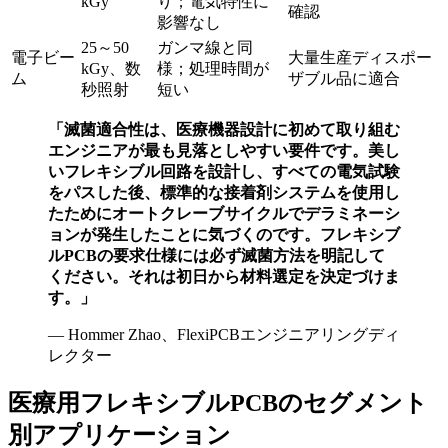
kGy
り；電気特性に
確認
影響なし
25～50
ガンマ線と同
電子ビー
大量生産ディスポー
kGy、数
様；処理時間が
ム
ザブル品に適合
秒照射
短い
「滅菌適合性は、医療機器設計に初めて取り組む
エンジニアが最も見落としやすい要件です。美し
いフレキシブル回路を設計し、すべての電気試験
をパスした後、標準的な接着剤システムを使用し
たためにオートクレーブサイクルでデラミネーシ
ョンが発生したことに気づくのです。フレキシブ
ルPCBの要求仕様には必ず滅菌方法を明記して
ください。それは初日から材料選定を決定づけま
す。」
— Hommer Zhao、FlexiPCBエンジニアリングディ
レクター
医療用フレキシブルPCBのセグメント
別アプリケーション