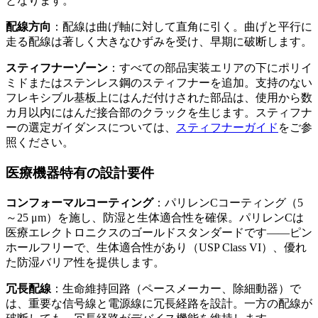
となります。
配線方向
：配線は曲げ軸に対して直角に引く。曲げと平行に
走る配線は著しく大きなひずみを受け、早期に破断します。
スティフナーゾーン
：すべての部品実装エリアの下にポリイ
ミドまたはステンレス鋼のスティフナーを追加。支持のない
フレキシブル基板上にはんだ付けされた部品は、使用から数
カ月以内にはんだ接合部のクラックを生じます。スティフナ
ーの選定ガイダンスについては、
スティフナーガイド
をご参
照ください。
医療機器特有の設計要件
コンフォーマルコーティング
：パリレンCコーティング（5
～25 μm）を施し、防湿と生体適合性を確保。パリレンCは
医療エレクトロニクスのゴールドスタンダードです——ピン
ホールフリーで、生体適合性があり（USP Class VI）、優れ
た防湿バリア性を提供します。
冗長配線
：生命維持回路（ペースメーカー、除細動器）で
は、重要な信号線と電源線に冗長経路を設計。一方の配線が