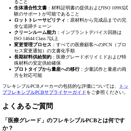
ること
生体適合性文書
：材料証明書の提供およびISO 10993試
験のサポートが可能であること
ロットトレーサビリティ
：原材料から完成品までの完
全な追跡チェーン
クリーンルーム能力
：インプラントデバイス回路は
ISO 14644 Class 7以上
変更管理プロセス
：すべての医療顧客へのPCN（プロ
セス変更通知）の文書化手順
長期材料供給契約
：医療グレードポリイミドおよび特
殊材料の安定供給確保
プロトタイプから量産への移行
：少量試作と量産の両
方を対応可能
フレキシブルPCBメーカーの包括的な評価については、
トッ
プフレキシブルPCBサプライヤーガイド
をご参照ください。
よくあるご質問
「医療グレード」のフレキシブルPCBとは何です
か？