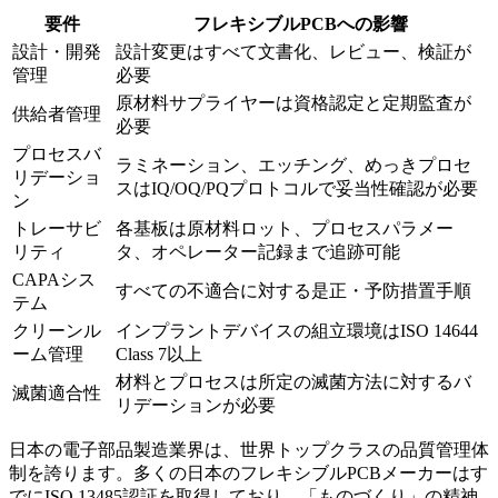
要件
フレキシブルPCBへの影響
設計・開発
設計変更はすべて文書化、レビュー、検証が
管理
必要
原材料サプライヤーは資格認定と定期監査が
供給者管理
必要
プロセスバ
ラミネーション、エッチング、めっきプロセ
リデーショ
スはIQ/OQ/PQプロトコルで妥当性確認が必要
ン
トレーサビ
各基板は原材料ロット、プロセスパラメー
リティ
タ、オペレーター記録まで追跡可能
CAPAシス
すべての不適合に対する是正・予防措置手順
テム
クリーンル
インプラントデバイスの組立環境はISO 14644
ーム管理
Class 7以上
材料とプロセスは所定の滅菌方法に対するバ
滅菌適合性
リデーションが必要
日本の電子部品製造業界は、世界トップクラスの品質管理体
制を誇ります。多くの日本のフレキシブルPCBメーカーはす
でにISO 13485認証を取得しており、「ものづくり」の精神