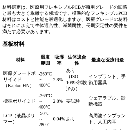
材料選定は、医療用フレキシブルPCBが商用グレードの回路
と最も大きく乖離する領域です。標準的なフレキシブルPCB
材料はコストと性能を最適化しますが、医療グレードの材料
はそれに加えて生体適合性、滅菌耐性、長期安定性の要件を
満たす必要があります。
基板材料
温度
吸湿
生体適合
材料
最適な医療用途
範囲
率
性
あり
医療グレードポ
-269°C
（ISO
インプラント、手
リイミド
～
2.8%
10993試験
術用器具
400°C
（Kapton HN）
済み）
-269°C
ウェアラブル、診
標準ポリイミド
～
2.8%
要試験
断機器
400°C
-50°C
LCP（液晶ポリ
高周波インプラン
～
0.04%
あり
マー）
ト、人工内耳
280°C