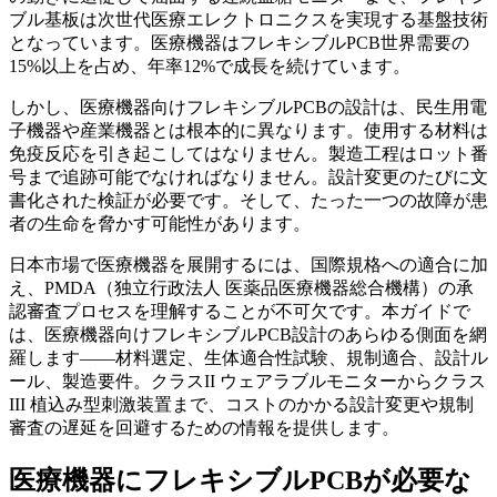
ブル基板は次世代医療エレクトロニクスを実現する基盤技術
となっています。医療機器はフレキシブルPCB世界需要の
15%以上を占め、年率12%で成長を続けています。
しかし、医療機器向けフレキシブルPCBの設計は、民生用電
子機器や産業機器とは根本的に異なります。使用する材料は
免疫反応を引き起こしてはなりません。製造工程はロット番
号まで追跡可能でなければなりません。設計変更のたびに文
書化された検証が必要です。そして、たった一つの故障が患
者の生命を脅かす可能性があります。
日本市場で医療機器を展開するには、国際規格への適合に加
え、PMDA（独立行政法人 医薬品医療機器総合機構）の承
認審査プロセスを理解することが不可欠です。本ガイドで
は、医療機器向けフレキシブルPCB設計のあらゆる側面を網
羅します——材料選定、生体適合性試験、規制適合、設計ル
ール、製造要件。クラスII ウェアラブルモニターからクラス
III 植込み型刺激装置まで、コストのかかる設計変更や規制
審査の遅延を回避するための情報を提供します。
医療機器にフレキシブルPCBが必要な