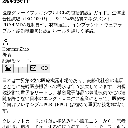
医療グレードフレキシブルPCBの包括的設計ガイド。生体適
合性試験（ISO 10993）、ISO 13485品質マネジメント、
FDA/PMDA規制要件、材料選定、インプラント・ウェアラ
ブル・診断機器向け設計ルールを詳しく解説。
Hommer Zhao
著者
記事をシェア
:
日本は世界第3位の医療機器市場であり、高齢化社会の進展
とともに先端医療機器への需求は年々拡大しています。内視
鏡技術で世界をリードし、精密電子部品の製造技術で他の追
随を許さない日本のエレクトロニクス産業にとって、医療機
器向けフレキシブルPCB（FPC）は極めて重要な技術領域で
す。
クレジットカードより薄い植込み型心臓モニターから、患者
の動きに追従して屈曲する連続血糖モニターまで、フレキシ