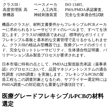
クラスIII /
ペースメーカ
ISO 13485、
高度管理医
高
ー、人工内耳、
PMA/PMDA承認審査、
療機器
神経刺激装置
完全な生体適合性試験
機器のクラスが、材料文書要件からフレキシブルPCBメーカ
ーに求められるトレーサビリティのレベルまで、すべてを決
定します。クラスIの補聴器であれば、標準的なポリイミド
フレキシブル基板と基本的な文書管理で足りるかもしれませ
ん。クラスIIIの植込み型機器では、医療グレードのポリイミ
ド、完全なロットトレーサビリティ、生体適合性証明書、バ
リデーション済み製造プロセスが要求されます。
日本市場に特有の点として、PMDAは製造販売承認（薬事承
認）のプロセスにおいて、品質マネジメントシステムの適合
性調査（QMS調査）を実施します。フレキシブルPCBの製
造工程もこの調査対象となるため、サプライヤー選定時には
PMDA調査への対応能力も重要な評価項目です。
医療グレードフレキシブルPCBの材料
選定