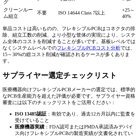
グ
クリーンルー
+25～
不要
ISO 14644 Class 7以上
ム組立
40%
単品コストは高いものの、フレキシブルPCBはコネクタの排
除、組立工数の削減、より小型な筐体の実現により、システ
ム全体のコストを削減することが多いです。基板レベルでは
なくシステムレベルでの
フレキシブルPCBコスト分析
では、
15～30%の総コスト削減が確認されるケースが多くありま
す。
サプライヤー選定チェックリスト
医療機器向けフレキシブルPCBメーカーの選定では、標準的
なPCB生産能力を超えた評価が必要です。サプライヤー資格
審査には以下のチェックリストをご活用ください：
ISO 13485認証
：有効であり、過去12カ月以内に監査を
受けていること
医療機器実績
：FDA認可またはPMDA承認済みデバイ
ス向けフレキシブルPCBの製造実績が文書化されてい