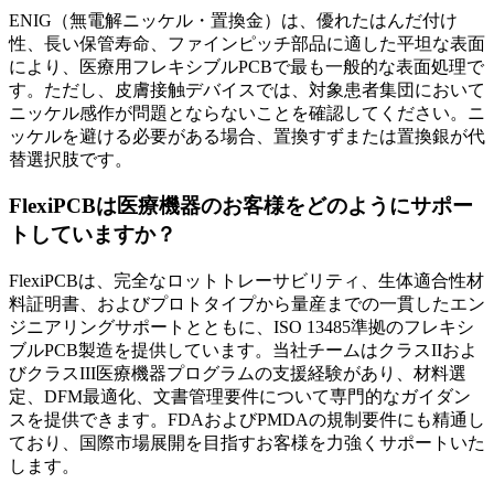
ENIG（無電解ニッケル・置換金）は、優れたはんだ付け
性、長い保管寿命、ファインピッチ部品に適した平坦な表面
により、医療用フレキシブルPCBで最も一般的な表面処理で
す。ただし、皮膚接触デバイスでは、対象患者集団において
ニッケル感作が問題とならないことを確認してください。ニ
ッケルを避ける必要がある場合、置換すずまたは置換銀が代
替選択肢です。
FlexiPCBは医療機器のお客様をどのようにサポー
トしていますか？
FlexiPCBは、完全なロットトレーサビリティ、生体適合性材
料証明書、およびプロトタイプから量産までの一貫したエン
ジニアリングサポートとともに、ISO 13485準拠のフレキシ
ブルPCB製造を提供しています。当社チームはクラスIIおよ
びクラスIII医療機器プログラムの支援経験があり、材料選
定、DFM最適化、文書管理要件について専門的なガイダン
スを提供できます。FDAおよびPMDAの規制要件にも精通し
ており、国際市場展開を目指すお客様を力強くサポートいた
します。