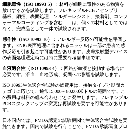
細胞毒性（ISO 10993-5）
：材料が細胞に毒性のある物質を
放出するかを試験します。フレキシブルPCBアセンブリ——
基板、銅箔、表面処理、ソルダーレジスト、接着剤、コンフ
ォーマルコーティングを含む——は、個々の材料としてでは
なく、完成品として一体で試験されます。
感作性（ISO 10993-10）
：アレルギー反応の可能性を評価し
ます。ENIG表面処理に含まれるニッケルは一部の患者で感
作反応を引き起こす可能性があります。皮膚接触型デバイス
の表面処理選定時には特に重要な考慮事項です。
血液適合性（ISO 10993-4）
：回路が血液と接触する場合に
必要です。溶血、血栓形成、凝固への影響を試験します。
ISO 10993生体適合性試験の総費用は、接触タイプと期間カ
テゴリに応じて、通常15,000～80,000米ドルの範囲です。こ
の費用は材料の組み合わせごとに発生します。フレキシブル
PCBスタックアップの変更は再試験を要する可能性がありま
す。
日本国内では、PMDA認定の試験機関で生体適合性試験を実
施できます。国内で試験を行うことで、PMDA承認審査プロ