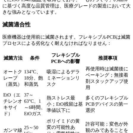
に基づく高度な品質管理は、医療グレードの製造において大
きな強みとなっています。
滅菌適合性
医療機器は使用前に滅菌されます。フレキシブルPCBは滅菌
プロセスによる劣化なく耐えなければなりません：
フレキシブル
滅菌方法
条件
推奨事項
PCBへの影響
再使用時は滅菌後に
オートク
134°C、
吸湿によるデラ
ベーキング；無接着
レーブ
18分、飽
ミネーションリ
剤スタックアップ使
（蒸気）
和蒸気
スク
用
EtO（エ
37～
熱ストレス最
多くのフレキシブル
チレンオ
63°C、1
小；EtO残留は基
PCBデバイスの第一
キサイ
～6時間、
準値以下に
選択
ド）
EtOガス
ポリイミドの黄
許容可能；変色が外
変の可能性あ
25～50
ガンマ線
観のみであることを