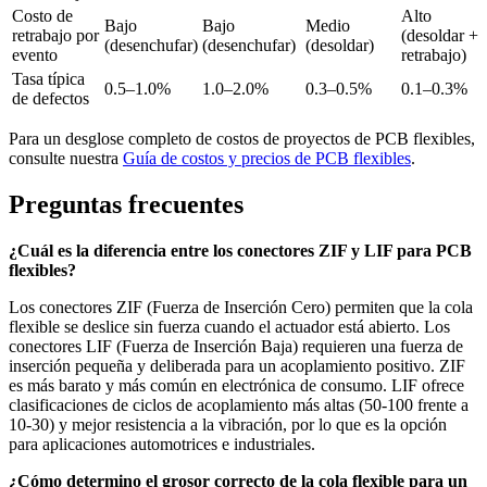
Costo de
Alto
Bajo
Bajo
Medio
retrabajo por
(desoldar +
(desenchufar)
(desenchufar)
(desoldar)
evento
retrabajo)
Tasa típica
0.5–1.0%
1.0–2.0%
0.3–0.5%
0.1–0.3%
de defectos
Para un desglose completo de costos de proyectos de PCB flexibles,
consulte nuestra
Guía de costos y precios de PCB flexibles
.
Preguntas frecuentes
¿Cuál es la diferencia entre los conectores ZIF y LIF para PCB
flexibles?
Los conectores ZIF (Fuerza de Inserción Cero) permiten que la cola
flexible se deslice sin fuerza cuando el actuador está abierto. Los
conectores LIF (Fuerza de Inserción Baja) requieren una fuerza de
inserción pequeña y deliberada para un acoplamiento positivo. ZIF
es más barato y más común en electrónica de consumo. LIF ofrece
clasificaciones de ciclos de acoplamiento más altas (50-100 frente a
10-30) y mejor resistencia a la vibración, por lo que es la opción
para aplicaciones automotrices e industriales.
¿Cómo determino el grosor correcto de la cola flexible para un