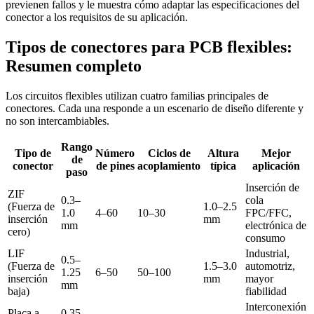
previenen fallos y le muestra cómo adaptar las especificaciones del
conector a los requisitos de su aplicación.
Tipos de conectores para PCB flexibles:
Resumen completo
Los circuitos flexibles utilizan cuatro familias principales de
conectores. Cada una responde a un escenario de diseño diferente y
no son intercambiables.
Rango
Tipo de
Número
Ciclos de
Altura
Mejor
de
conector
de pines
acoplamiento
típica
aplicación
paso
Inserción de
ZIF
0.3–
cola
(Fuerza de
1.0–2.5
1.0
4–60
10–30
FPC/FFC,
inserción
mm
mm
electrónica de
cero)
consumo
LIF
Industrial,
0.5–
(Fuerza de
1.5–3.0
automotriz,
1.25
6–50
50–100
inserción
mm
mayor
mm
baja)
fiabilidad
Interconexión
Placa a
0.35–