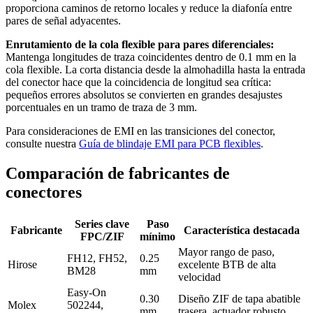
proporciona caminos de retorno locales y reduce la diafonía entre
pares de señal adyacentes.
Enrutamiento de la cola flexible para pares diferenciales:
Mantenga longitudes de traza coincidentes dentro de 0.1 mm en la
cola flexible. La corta distancia desde la almohadilla hasta la entrada
del conector hace que la coincidencia de longitud sea crítica:
pequeños errores absolutos se convierten en grandes desajustes
porcentuales en un tramo de traza de 3 mm.
Para consideraciones de EMI en las transiciones del conector,
consulte nuestra
Guía de blindaje EMI para PCB flexibles
.
Comparación de fabricantes de
conectores
Series clave
Paso
Fabricante
Característica destacada
FPC/ZIF
mínimo
Mayor rango de paso,
FH12, FH52,
0.25
Hirose
excelente BTB de alta
BM28
mm
velocidad
Easy-On
0.30
Diseño ZIF de tapa abatible
Molex
502244,
mm
trasera, actuador robusto