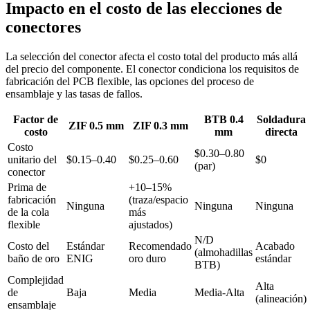
Impacto en el costo de las elecciones de
conectores
La selección del conector afecta el costo total del producto más allá
del precio del componente. El conector condiciona los requisitos de
fabricación del PCB flexible, las opciones del proceso de
ensamblaje y las tasas de fallos.
Factor de
BTB 0.4
Soldadura
ZIF 0.5 mm
ZIF 0.3 mm
costo
mm
directa
Costo
$0.30–0.80
unitario del
$0.15–0.40
$0.25–0.60
$0
(par)
conector
Prima de
+10–15%
fabricación
(traza/espacio
Ninguna
Ninguna
Ninguna
de la cola
más
flexible
ajustados)
N/D
Costo del
Estándar
Recomendado
Acabado
(almohadillas
baño de oro
ENIG
oro duro
estándar
BTB)
Complejidad
Alta
de
Baja
Media
Media-Alta
(alineación)
ensamblaje