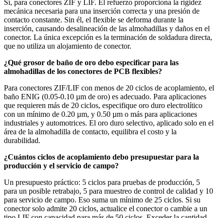
Sí, para conectores ZIF y LIF. El refuerzo proporciona la rigidez
mecánica necesaria para una inserción correcta y una presión de
contacto constante. Sin él, el flexible se deforma durante la
inserción, causando desalineación de las almohadillas y daños en el
conector. La única excepción es la terminación de soldadura directa,
que no utiliza un alojamiento de conector.
¿Qué grosor de baño de oro debo especificar para las
almohadillas de los conectores de PCB flexibles?
Para conectores ZIF/LIF con menos de 20 ciclos de acoplamiento, el
baño ENIG (0.05-0.10 µm de oro) es adecuado. Para aplicaciones
que requieren más de 20 ciclos, especifique oro duro electrolítico
con un mínimo de 0.20 µm, y 0.50 µm o más para aplicaciones
industriales y automotrices. El oro duro selectivo, aplicado solo en el
área de la almohadilla de contacto, equilibra el costo y la
durabilidad.
¿Cuántos ciclos de acoplamiento debo presupuestar para la
producción y el servicio de campo?
Un presupuesto práctico: 5 ciclos para pruebas de producción, 5
para un posible retrabajo, 5 para muestreo de control de calidad y 10
para servicio de campo. Eso suma un mínimo de 25 ciclos. Si su
conector solo admite 20 ciclos, actualice el conector o cambie a un
tipo LIF con capacidad para más de 50 ciclos. Exceder la cantidad