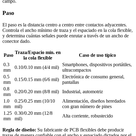
campo.
Paso
El paso es la distancia centro a centro entre contactos adyacentes.
Controla el ancho mínimo de traza y el espaciado en la cola flexible,
y determina cuántas señales puede enrutar a través de un ancho de
conector dado.
Traza/Espacio mín. en
Paso
Caso de uso típico
la cola flexible
0.3
Smartphones, dispositivos portátiles,
0.10/0.10 mm (4/4 mil)
mm
ultracompactos
0.5
Electrónica de consumo general,
0.15/0.15 mm (6/6 mil)
mm
pantallas
0.8
0.20/0.20 mm (8/8 mil)
Industrial, automotriz
mm
1.0
0.25/0.25 mm (10/10
Alimentación, diseños heredados
mm
mil)
con gran número de pines
1.25
0.30/0.20 mm (12/8
Alta corriente, robustecido
mm
mil)
Regla de diseño:
Su fabricante de PCB flexibles debe producir
trazas de manera confiable con el ancho y espaciado dictados por el