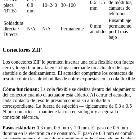
0.6–1.5
de módulos,
placa
0.8
10–240
30–100
mm
cámaras de
(BTB)
mm
teléfonos
Ensamblaje
Soldadura
0 mm
permanente,
directa /
N/A
N/A
Permanente
añadidos
perfil más
Directa
bajo
Conectores ZIF
Los conectores ZIF le permiten insertar una cola flexible con fuerza
cero y luego bloquearla en su lugar mediante un actuador de tapa
abatible o de deslizamiento. El actuador comprime los contactos de
resorte contra las almohadillas de cobre expuestas en la cola flexible.
Cómo funcionan:
La cola flexible se desliza dentro del alojamiento
del conector cuando el actuador está abierto. Al cerrar el actuador,
cada contacto de resorte presiona contra su almohadilla
correspondiente. La fuerza de sujeción — típicamente de 0.3 a 0.5
N por contacto — mantiene la cola en su lugar y asegura la
conexión eléctrica.
Pasos estándar:
0.3 mm, 0.5 mm y 1.0 mm. El paso de 0.5 mm
domina en la electrónica de consumo. El paso de 0.3 mm es común
en smartphones y dispositivos portátiles donde el espacio en la placa