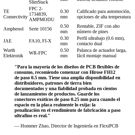
SlimStack
FPC 2-
TE
0.30
Calificado para automoción,
1734839,
Connectivity
mm
opciones de alta temperatura
AMPMODU
0.50
Rentable, ZIF con alto
Amphenol
Serie 10156
mm
número de pines
0.30
Perfil ultrabajo (0.6 mm),
JAE
FA10, FI-X
mm
contacto dual
Wurth
0.50
Palanca de actuador larga,
WR-FPC
Elektronik
mm
fácil montaje manual
"Para la mayoría de los diseños de PCB flexibles de
consumo, recomiendo comenzar con Hirose FH12
de paso 0.5 mm. Tiene una amplia disponibilidad en
distribuidores, patrones de tierra bien
documentados y una fiabilidad probada en cientos
de lanzamientos de productos. Guarde los
conectores exóticos de paso 0.25 mm para cuando el
espacio en la placa realmente lo exija: la
penalización en el rendimiento de fabricación a paso
ultrafino es real."
— Hommer Zhao, Director de Ingeniería en FlexiPCB