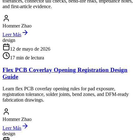
tolerances, connector tail checks, bend-life risks, impedance notes,
and first-article evidence.
Hommer Zhao
Leer Más
design
12 de mayo de 2026
17
min de lectura
Flex PCB Coverlay Opening Registration Design
Guide
Learn flex PCB coverlay opening rules for pad exposure,
registration tolerance, solder joints, bend zones, and DFM-ready
fabrication drawings.
Hommer Zhao
Leer Más
design