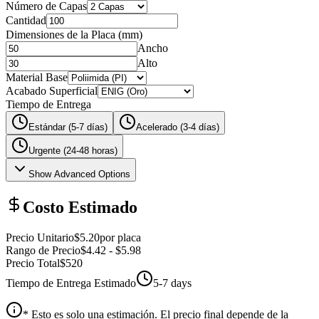
Número de Capas
Cantidad
Dimensiones de la Placa
(
mm
)
Ancho
Alto
Material Base
Acabado Superficial
Tiempo de Entrega
Estándar (5-7 días)
Acelerado (3-4 días)
Urgente (24-48 horas)
Show Advanced Options
Costo Estimado
Precio Unitario
$5.20
por placa
Rango de Precio
$4.42
-
$5.98
Precio Total
$520
Tiempo de Entrega Estimado
5-7 days
* Esto es solo una estimación. El precio final depende de la