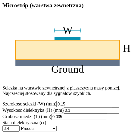
Microstrip (warstwa zewnetrzna)
W
H
Ground
Sciezka na warstwie zewnetrznej z plaszczyzna masy ponizej.
Najczesciej stosowany dla sygnalow szybkich.
Szerokosc sciezki (W)
(
mm
)
Wysokosc dielektryka (H)
(
mm
)
Grubosc miedzi (T)
(
mm
)
Stala dielektryczna
(εr)