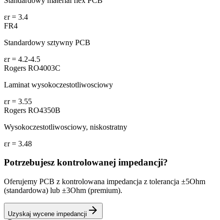
Standardowy material flex PCB
εr =
3.4
FR4
Standardowy sztywny PCB
εr =
4.2-4.5
Rogers RO4003C
Laminat wysokoczestotliwosciowy
εr =
3.55
Rogers RO4350B
Wysokoczestotliwosciowy, niskostratny
εr =
3.48
Potrzebujesz kontrolowanej impedancji?
Oferujemy PCB z kontrolowana impedancja z tolerancja ±5Ohm
(standardowa) lub ±3Ohm (premium).
Uzyskaj wycene impedancji