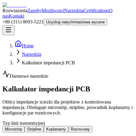
Rozwiazania
Zasoby
Mozliwosci
Narzedzia
Certifications
O
nas
Kontakt
+86 (311) 8693-5221
Uzyskaj natychmiastowa wycene
Home
Narzedzia
Kalkulator impedancji PCB
Darmowe narzedzie
Kalkulator impedancji PCB
Oblicz impedancje sciezki dla projektow z kontrolowana
impedancja. Obsluguje microstrip, stripline, prowadnik koplanarny i
konfiguracje par roznicowych.
Typ linii transmisyjnej
Microstrip
Stripline
Koplanarny
Roznicowy