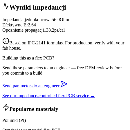
Wyniki impedancji
Impedancja jednokoncowa
56.9
Ohm
Efektywne Er
2.64
Opoznienie propagacji
138.2
ps/cal
Based on IPC-2141 formulas. For production, verify with your
fab house.
Building this as a flex PCB?
Send these parameters to an engineer — free DFM review before
you commit to a build.
Send parameters to an engineer
See our impedance-controlled flex PCB service →
Popularne materialy
Poliimid (PI)