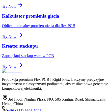
Try Now
Kalkulator promienia giecia
Oblicz minimalny promien giecia dla flex PCB
Try Now
Kreator stackupu
Zaprojektuj stackup warstw PCB
Try Now
Produkcja premium Flex PCB i Rigid-Flex. Laczymy precyzyjne
inzynierstwo z elastycznymi podlozami, aby zasilac nowa generacje
kompaktowej elektroniki.
3rd Floor, Nanhai Plaza, NO. 505 Xinhua Road, Shijiazhuang,
Hebei, China
+86 (311) 8693-5221