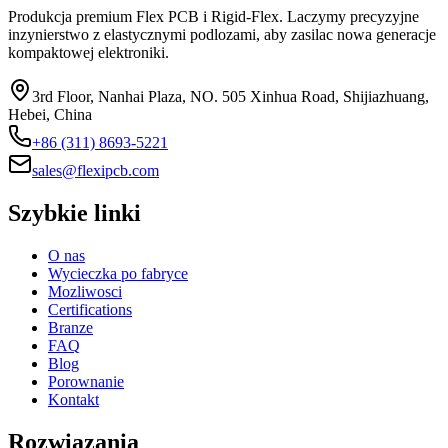
Produkcja premium Flex PCB i Rigid-Flex. Laczymy precyzyjne
inzynierstwo z elastycznymi podlozami, aby zasilac nowa generacje
kompaktowej elektroniki.
3rd Floor, Nanhai Plaza, NO. 505 Xinhua Road, Shijiazhuang,
Hebei, China
+86 (311) 8693-5221
sales@flexipcb.com
Szybkie linki
O nas
Wycieczka po fabryce
Mozliwosci
Certifications
Branze
FAQ
Blog
Porownanie
Kontakt
Rozwiazania