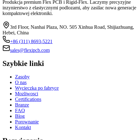
Produkcja premium Flex PCB i Rigid-Flex. Laczymy precyzyjne
inzynierstwo z elastycznymi podlozami, aby zasilac nowa generacje
kompaktowej elektroniki.
3rd Floor, Nanhai Plaza, NO. 505 Xinhua Road, Shijiazhuang,
Hebei, China
+86 (311) 8693-5221
sales@flexipcb.com
Szybkie linki
Zasoby
O nas
Wycieczka po fabryce
Mozliwosci
Certifications
Branze
FAQ
Blog
Porownanie
Kontakt