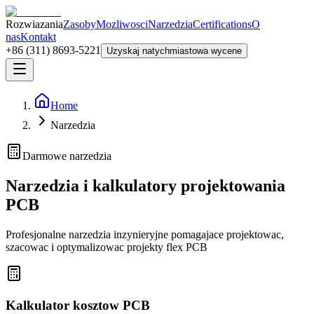
Rozwiazania
Zasoby
Mozliwosci
Narzedzia
Certifications
O
nas
Kontakt
+86 (311) 8693-5221
Uzyskaj natychmiastowa wycene
Home
Narzedzia
Darmowe narzedzia
Narzedzia i kalkulatory projektowania
PCB
Profesjonalne narzedzia inzynieryjne pomagajace projektowac,
szacowac i optymalizowac projekty flex PCB
Kalkulator kosztow PCB