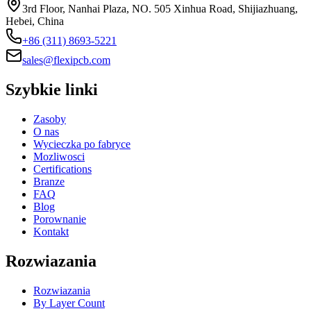
3rd Floor, Nanhai Plaza, NO. 505 Xinhua Road, Shijiazhuang,
Hebei, China
+86 (311) 8693-5221
sales@flexipcb.com
Szybkie linki
Zasoby
O nas
Wycieczka po fabryce
Mozliwosci
Certifications
Branze
FAQ
Blog
Porownanie
Kontakt
Rozwiazania
Rozwiazania
By Layer Count