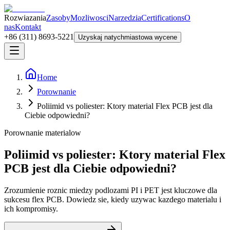
Rozwiazania
Zasoby
Mozliwosci
Narzedzia
Certifications
O
nas
Kontakt
+86 (311) 8693-5221
Uzyskaj natychmiastowa wycene
Home
Porownanie
Poliimid vs poliester: Ktory material Flex PCB jest dla
Ciebie odpowiedni?
Porownanie materialow
Poliimid vs poliester: Ktory material Flex
PCB jest dla Ciebie odpowiedni?
Zrozumienie roznic miedzy podlozami PI i PET jest kluczowe dla
sukcesu flex PCB. Dowiedz sie, kiedy uzywac kazdego materialu i
ich kompromisy.