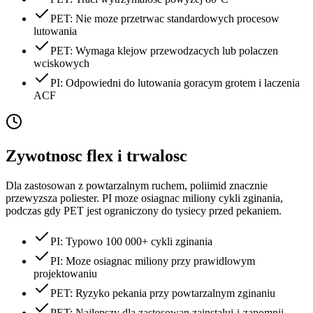
PET: Nie moze przetrwac standardowych procesow
lutowania
PET: Wymaga klejow przewodzacych lub polaczen
wciskowych
PI: Odpowiedni do lutowania goracym grotem i laczenia
ACF
Zywotnosc flex i trwalosc
Dla zastosowan z powtarzalnym ruchem, poliimid znacznie
przewyzsza poliester. PI moze osiagnac miliony cykli zginania,
podczas gdy PET jest ograniczony do tysiecy przed pekaniem.
PI: Typowo 100 000+ cykli zginania
PI: Moze osiagnac miliony przy prawidlowym
projektowaniu
PET: Ryzyko pekania przy powtarzalnym zginaniu
PET: Najlepszy dla zastosowan zainstaluj-i-zapomnij