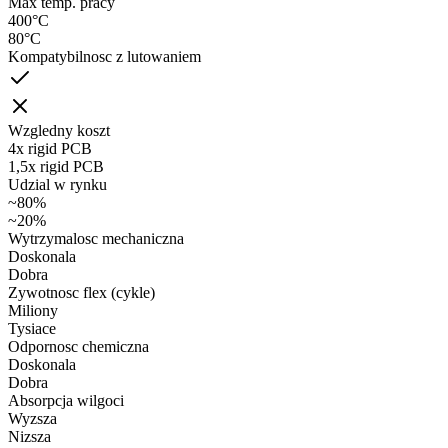
Max temp. pracy
400°C
80°C
Kompatybilnosc z lutowaniem
Wzgledny koszt
4x rigid PCB
1,5x rigid PCB
Udzial w rynku
~80%
~20%
Wytrzymalosc mechaniczna
Doskonala
Dobra
Zywotnosc flex (cykle)
Miliony
Tysiace
Odpornosc chemiczna
Doskonala
Dobra
Absorpcja wilgoci
Wyzsza
Nizsza