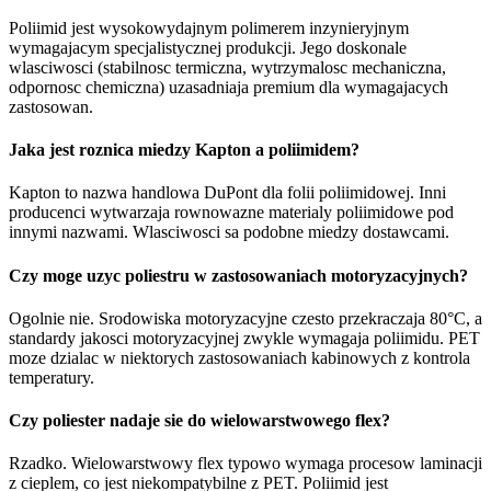
Poliimid jest wysokowydajnym polimerem inzynieryjnym
wymagajacym specjalistycznej produkcji. Jego doskonale
wlasciwosci (stabilnosc termiczna, wytrzymalosc mechaniczna,
odpornosc chemiczna) uzasadniaja premium dla wymagajacych
zastosowan.
Jaka jest roznica miedzy Kapton a poliimidem?
Kapton to nazwa handlowa DuPont dla folii poliimidowej. Inni
producenci wytwarzaja rownowazne materialy poliimidowe pod
innymi nazwami. Wlasciwosci sa podobne miedzy dostawcami.
Czy moge uzyc poliestru w zastosowaniach motoryzacyjnych?
Ogolnie nie. Srodowiska motoryzacyjne czesto przekraczaja 80°C, a
standardy jakosci motoryzacyjnej zwykle wymagaja poliimidu. PET
moze dzialac w niektorych zastosowaniach kabinowych z kontrola
temperatury.
Czy poliester nadaje sie do wielowarstwowego flex?
Rzadko. Wielowarstwowy flex typowo wymaga procesow laminacji
z cieplem, co jest niekompatybilne z PET. Poliimid jest