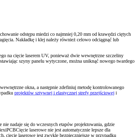
achowanie odstępu miedzi co najmniej 0,20 mm od krawędzi ciętych
gięcia. Nakładkę i klej należy również celowo odciągnąć lub
o na cięcie laserem UV, ponieważ dwie wewnętrzne szczeliny
ozostawiając szyny panelu wytyczone, można uniknąć nowego twardego
 wewnętrzne okna, a następnie zdefiniuj metodę kontrolowanego
rzypadku
projektów sztywnej i elastycznej strefy przejściowej
i
e nie nadaje się do wczesnych etapów projektowania, gdzie
exiPCBCięcie laserowe nie jest automatycznie lepsze dla
h, cięcie laserowe jest zwykle bezpieczniejsze w przypadku