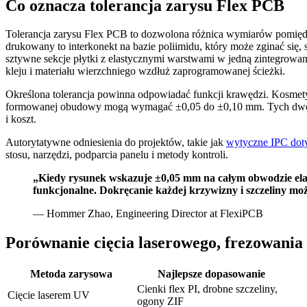
Co oznacza tolerancja zarysu Flex PCB
Tolerancja zarysu Flex PCB to dozwolona różnica wymiarów pomięd
drukowany to interkonekt na bazie poliimidu, który może zginać się
sztywne sekcje płytki z elastycznymi warstwami w jedną zintegrowan
kleju i materiału wierzchniego wzdłuż zaprogramowanej ścieżki.
Określona tolerancja powinna odpowiadać funkcji krawędzi. Kosme
formowanej obudowy mogą wymagać ±0,05 do ±0,10 mm. Tych dwóch 
i koszt.
Autorytatywne odniesienia do projektów, takie jak
wytyczne IPC dot
stosu, narzędzi, podparcia panelu i metody kontroli.
„Kiedy rysunek wskazuje ±0,05 mm na całym obwodzie elas
funkcjonalne. Dokręcanie każdej krzywizny i szczeliny m
— Hommer Zhao, Engineering Director at FlexiPCB
Porównanie cięcia laserowego, frezowania
Metoda zarysowa
Najlepsze dopasowanie
Cienki flex PI, drobne szczeliny,
Cięcie laserem UV
ogony ZIF