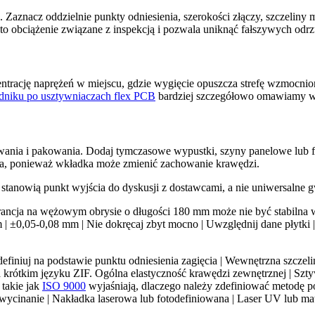
ru. Zaznacz oddzielnie punkty odniesienia, szerokości złączy, szczel
 to obciążenie związane z inspekcją i pozwala uniknąć fałszywych odr
rację naprężeń w miejscu, gdzie wygięcie opuszcza strefę wzmocnioną
dniku po usztywniaczach flex PCB
bardziej szczegółowo omawiamy wy
wania i pakowania. Dodaj tymczasowe wypustki, szyny panelowe lub foli
ia, ponieważ wkładka może zmienić zachowanie krawędzi.
e stanowią punkt wyjścia do dyskusji z dostawcami, a nie uniwersalne 
erancja na wężowym obrysie o długości 180 mm może nie być stabilna 
| ±0,05-0,08 mm | Nie dokręcaj zbyt mocno | Uwzględnij dane płytki |
niuj na podstawie punktu odniesienia zagięcia | Wewnętrzna szczelina od
krótkim języku ZIF. Ogólna elastyczność krawędzi zewnętrznej | Szty
takie jak
ISO 9000
wyjaśniają, dlaczego należy zdefiniować metodę pom
 wycinanie | Nakładka laserowa lub fotodefiniowana | Laser UV lub ma