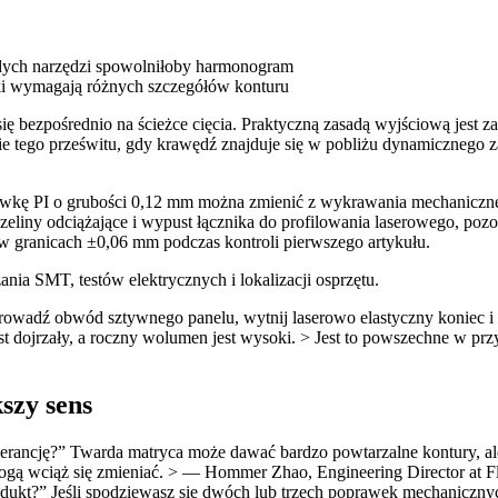
dych narzędzi spowolniłoby harmonogram
wki wymagają różnych szczegółów konturu
 bezpośrednio na ścieżce cięcia. Praktyczną zasadą wyjściową jest z
 tego prześwitu, gdy krawędź znajduje się w pobliżu dynamicznego za
kę PI o grubości 0,12 mm można zmienić z wykrawania mechaniczneg
czeliny odciążające i wypust łącznika do profilowania laserowego, p
 w granicach ±0,06 mm podczas kontroli pierwszego artykułu.
nia SMT, testów elektrycznych i lokalizacji osprzętu.
oprowadź obwód sztywnego panelu, wytnij laserowo elastyczny koniec i
jest dojrzały, a roczny wolumen jest wysoki. > Jest to powszechne w p
szy sens
lerancję?” Twarda matryca może dawać bardzo powtarzalne kontury, al
mogą wciąż się zmieniać. > — Hommer Zhao, Engineering Director at Fl
odukt?” Jeśli spodziewasz się dwóch lub trzech poprawek mechanicznyc