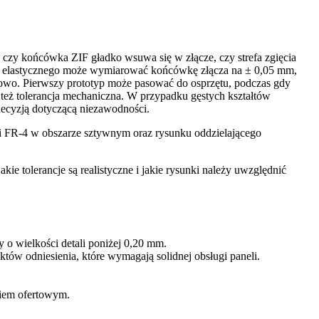
 czy końcówka ZIF gładko wsuwa się w złącze, czy strefa zgięcia
odu elastycznego może wymiarować końcówkę złącza na ± 0,05 mm,
nowo. Pierwszy prototyp może pasować do osprzętu, podczas gdy
zy też tolerancja mechaniczna. W przypadku gęstych kształtów
decyzją dotyczącą niezawodności.
i FR-4 w obszarze sztywnym oraz rysunku oddzielającego
 tolerancje są realistyczne i jakie rysunki należy uwzględnić
o wielkości detali poniżej 0,20 mm.
ów odniesienia, które wymagają solidnej obsługi paneli.
niem ofertowym.