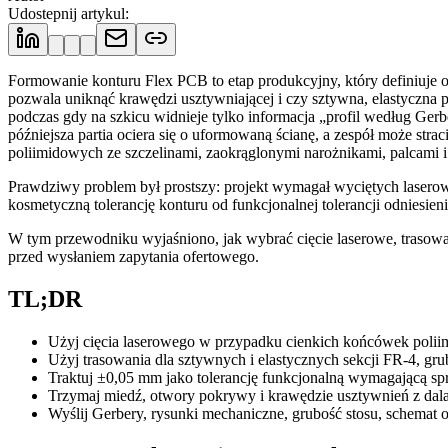
Udostepnij artykul
:
Formowanie konturu Flex PCB to etap produkcyjny, który definiuje 
pozwala uniknąć krawędzi usztywniającej i czy sztywna, elastyczn
podczas gdy na szkicu widnieje tylko informacja „profil według Ge
późniejsza partia ociera się o uformowaną ścianę, a zespół może stra
poliimidowych ze szczelinami, zaokrąglonymi narożnikami, palcami i
Prawdziwy problem był prostszy: projekt wymagał wyciętych laser
kosmetyczną tolerancję konturu od funkcjonalnej tolerancji odniesieni
W tym przewodniku wyjaśniono, jak wybrać cięcie laserowe, trasowa
przed wysłaniem zapytania ofertowego.
TL;DR
Użyj cięcia laserowego w przypadku cienkich końcówek poliim
Użyj trasowania dla sztywnych i elastycznych sekcji FR-4, g
Traktuj ±0,05 mm jako tolerancję funkcjonalną wymagającą sp
Trzymaj miedź, otwory pokrywy i krawędzie usztywnień z dala o
Wyślij Gerbery, rysunki mechaniczne, grubość stosu, schemat