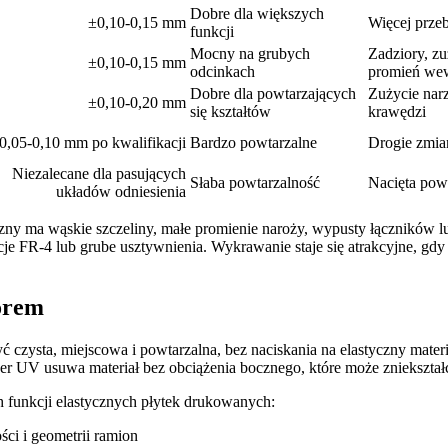
Dobre dla większych
±0,10-0,15 mm
Więcej prze
funkcji
Mocny na grubych
Zadziory, zu
±0,10-0,15 mm
odcinkach
promień we
Dobre dla powtarzających
Zużycie narz
±0,10-0,20 mm
się kształtów
krawędzi
0,05-0,10 mm po kwalifikacji
Bardzo powtarzalne
Drogie zmia
Niezalecane dla pasujących
Słaba powtarzalność
Nacięta pow
układów odniesienia
ny ma wąskie szczeliny, małe promienie naroży, wypusty łączników lub
e FR-4 lub grube usztywnienia. Wykrawanie staje się atrakcyjne, gdy ge
orem
czysta, miejscowa i powtarzalna, bez naciskania na elastyczny mater
er UV usuwa materiał bez obciążenia bocznego, które może zniekształ
h funkcji elastycznych płytek drukowanych:
ści i geometrii ramion