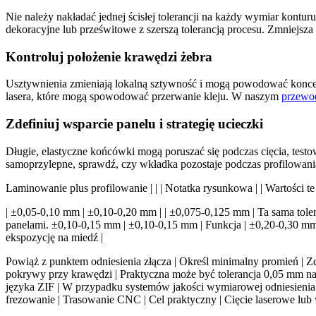
Nie należy nakładać jednej ścisłej tolerancji na każdy wymiar kontu
dekoracyjne lub prześwitowe z szerszą tolerancją procesu. Zmniejsza
Kontroluj położenie krawędzi żebra
Usztywnienia zmieniają lokalną sztywność i mogą powodować koncent
lasera, które mogą spowodować przerwanie kleju. W naszym
przewo
Zdefiniuj wsparcie panelu i strategię ucieczki
Długie, elastyczne końcówki mogą poruszać się podczas cięcia, testo
samoprzylepne, sprawdź, czy wkładka pozostaje podczas profilowan
Laminowanie plus profilowanie | | | Notatka rysunkowa | | Wartości t
| ±0,05-0,10 mm | ±0,10-0,20 mm | | ±0,075-0,125 mm | Ta sama tol
panelami. ±0,10-0,15 mm | ±0,10-0,15 mm | Funkcja | ±0,20-0,30 mm 
ekspozycję na miedź |
Powiąż z punktem odniesienia złącza | Określ minimalny promień | Zdefi
pokrywy przy krawędzi | Praktyczna może być tolerancja 0,05 mm na 
języka ZIF | W przypadku systemów jakości wymiarowej odniesienia 
frezowanie | Trasowanie CNC | Cel praktyczny | Cięcie laserowe lub