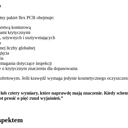
o
tny pakiet flex PCB obejmuje:
rstwą konturową
rami krytycznymi
, sztywnych i usztywniających
a
ej liczby globalnej
gięcia
ia
ymagania dotyczące inspekcji
e o krytycznym znaczeniu dla dopasowania
niu ofertowym. Jeśli krawędź wymaga jedynie kosmetycznego oczyszczen
 lub cztery wymiary, które naprawdę mają znaczenie. Kiedy schemat
t prosić o pięć rund wyjaśnień.”
spektem