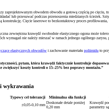
zy zaprojektowanym obwodem obwodu a gotową częścią po cięciu, tra
, składać lub przesuwać podczas przenoszenia miedzianych ścieżek. S
ą konstrukcję. Cięcie laserowe to bezkontaktowy proces profilowania,
tyczna zewnętrzna krawędź swobodnie elastycznego ogona może toler
wymagań nie należy mieszać w ramach jednego ogólnego zarysu, pon
yczące elastycznych obwodów
i zachowanie materiału
poliimidu
to prz
tyczności, pytam, która krawędź faktycznie kontroluje dopasowa
oże zwiększyć koszty kontroli o 15–25% bez poprawy montażu.”
 i wykrawania
Typowy cel tolerancji
Minimalna siła funkcji
Doskonałe detale poniżej
Krawędź pod
±0,05-0,10 mm
0,20 mm
parametry są