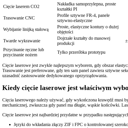
Nakładka samoprzylepna, proste
Cięcie laserem CO2
kształtki PI
Profile sztywne FR-4, panele
Trasowanie CNC
sztywno-elastyczne
Proste, elastyczne kontury o dużej
Wybijanie linijką stalową
objętości
Dojrzałe kształty do masowej
Twarde wykrawanie
±
produkcji
Przycinanie ręczne lub
Tylko przeróbka prototypu
przycinanie nożem
Cięcie laserowe jest zwykle najlepszym wyborem, gdy obszar elastycz
Trasowanie jest preferowane, gdy ten sam panel zawiera sztywne sekcj
uzasadnić zastosowanie dedykowanego oprzyrządowania.
Kiedy cięcie laserowe jest właściwym wyb
Cięcia laserowego należy używać, gdy wykończona krawędź musi być 
mechanicznej, zwłaszcza gdy panel ma długie, wąskie końcówki. Las
Cięcie laserowe jest najbardziej przydatne w przypadku następującyc
Języki do wkładania złączy ZIF i FPC o kontrolowanej szeroko