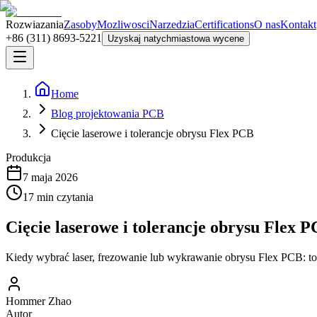
Rozwiazania
Zasoby
Mozliwosci
Narzedzia
Certifications
O nas
Kontakt
+86 (311) 8693-5221
Uzyskaj natychmiastowa wycene
Home
Blog projektowania PCB
Cięcie laserowe i tolerancje obrysu Flex PCB
Produkcja
7 maja 2026
17
min czytania
Cięcie laserowe i tolerancje obrysu Flex 
Kiedy wybrać laser, frezowanie lub wykrawanie obrysu Flex PCB: to
Hommer Zhao
Autor