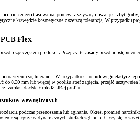
ą mechanicznego trasowania, ponieważ sztywny obszar jest zbyt gruby
krytyczne krawędzie kosmetyczne z szerszą tolerancją. W przypadku p
 PCB Flex
zed rozpoczęciem produkcji. Przejrzyj te zasady przed udostępnieni
ta po nałożeniu się tolerancji. W przypadku standardowego elastyczneg
ć do 0,30 mm lub więcej w pobliżu stref zagięcia, przejść usztywni
, zamiast dociskać miedź bliżej profilu.
rożników wewnętrznych
rozdarcia podczas przenoszenia lub zginania. Określ promień narożn
promienie są lepsze w dynamicznych strefach zginania. Łączy się to z