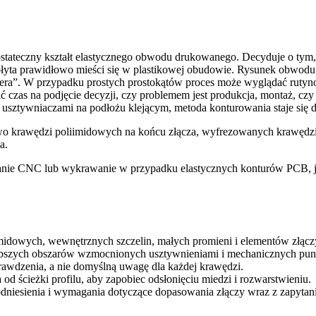
ostateczny kształt elastycznego obwodu drukowanego. Decyduje o tym,
a płyta prawidłowo mieści się w plastikowej obudowie. Rysunek obw
rbera”. W przypadku prostych prostokątów proces może wyglądać ruty
cić czas na podjęcie decyzji, czy problemem jest produkcja, montaż, c
 usztywniaczami na podłożu klejącym, metoda konturowania staje się 
owo krawędzi poliimidowych na końcu złącza, wyfrezowanych krawędz
a.
nie CNC lub wykrawanie w przypadku elastycznych konturów PCB, jakie
idowych, wewnętrznych szczelin, małych promieni i elementów złączy 
rubszych obszarów wzmocnionych usztywnieniami i mechanicznych punkt
rawdzenia, a nie domyślną uwagę dla każdej krawędzi.
d ścieżki profilu, aby zapobiec odsłonięciu miedzi i rozwarstwieniu.
 odniesienia i wymagania dotyczące dopasowania złączy wraz z zapyta