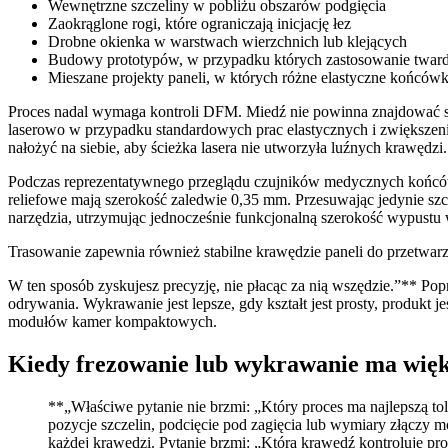
Wewnętrzne szczeliny w pobliżu obszarów podgięcia
Zaokrąglone rogi, które ograniczają inicjację łez
Drobne okienka w warstwach wierzchnich lub klejących
Budowy prototypów, w przypadku których zastosowanie twar
Mieszane projekty paneli, w których różne elastyczne końcó
Proces nadal wymaga kontroli DFM. Miedź nie powinna znajdować się
laserowo w przypadku standardowych prac elastycznych i zwiększenie
nałożyć na siebie, aby ścieżka lasera nie utworzyła luźnych krawędzi.
Podczas reprezentatywnego przeglądu czujników medycznych końców
reliefowe mają szerokość zaledwie 0,35 mm. Przesuwając jedynie sz
narzędzia, utrzymując jednocześnie funkcjonalną szerokość wypustu
Trasowanie zapewnia również stabilne krawędzie paneli do przetwarza
W ten sposób zyskujesz precyzję, nie płacąc za nią wszędzie.”** P
odrywania. Wykrawanie jest lepsze, gdy kształt jest prosty, produkt 
modułów kamer kompaktowych.
Kiedy frezowanie lub wykrawanie ma więk
**„Właściwe pytanie nie brzmi: „Który proces ma najlepszą to
pozycje szczelin, podcięcie pod zagięcia lub wymiary złączy 
każdej krawędzi. Pytanie brzmi: „Która krawędź kontroluje pr