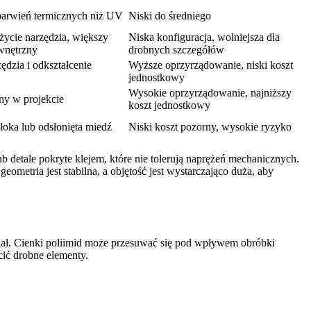
barwień termicznych niż UV
Niski do średniego
życie narzędzia, większy
Niska konfiguracja, wolniejsza dla
wnętrzny
drobnych szczegółów
ędzia i odkształcenie
Wyższe oprzyrządowanie, niski koszt
jednostkowy
Wysokie oprzyrządowanie, najniższy
ny w projekcie
koszt jednostkowy
łoka lub odsłonięta miedź
Niski koszt pozorny, wysokie ryzyko
 detale pokryte klejem, które nie tolerują naprężeń mechanicznych.
ometria jest stabilna, a objętość jest wystarczająco duża, aby
iał. Cienki poliimid może przesuwać się pod wpływem obróbki
cić drobne elementy.