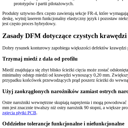
prototypów i partii pilotażowych.
Produkty sztywno-flex często zawierają sekcje FR-4, które wymagaj
deskę, wytnij laserem funkcjonalny elastyczny język i pozostaw nie
jest często proces hybrydowy.
Zasady DFM dotyczące czystych krawędzi
Dobry rysunek konturowy zapobiega większości defektów krawędzi pr
Trzymaj miedź z dala od profilu
Miedź znajdująca się zbyt blisko ścieżki cięcia może zostać odsłonię
minimalny odstęp miedzi od krawędzi wynoszący 0,20 mm. Zwiększy
przypadku końcówek przewodzących prąd poszerz ścieżki do wewnątrz
Użyj zaokrąglonych narożników zamiast ostrych na
Ostre narożniki wewnętrzne skupiają naprężenia i mogą powodować 
mm jest znacznie trwalszy niż ostry narożnik 90 stopni, a większe 
zgięcia płytki PCB
.
Oddzielne tolerancje funkcjonalne i niefunkcjonalne