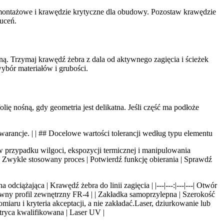
iny montażowe i krawędzie krytyczne dla obudowy. Pozostaw krawędzie
zuceń.
. Trzymaj krawędź żebra z dala od aktywnego zagięcia i ścieżek
bór materiałów i grubości.
ę nośną, gdy geometria jest delikatna. Jeśli część ma podłoże
gwarancje. | | ## Docelowe wartości tolerancji według typu elementu
w przypadku wilgoci, ekspozycji termicznej i manipulowania
 Zwykle stosowany proces | Potwierdź funkcję obierania | Sprawdź
ciążająca | Krawędź żebra do linii zagięcia | |---|---:|---|---| Otwór
wny profil zewnętrzny FR-4 | | Zakładka samoprzylepna | Szerokość
iaru i kryteria akceptacji, a nie zakładać.Laser, dziurkowanie lub
tryca kwalifikowana | Laser UV |