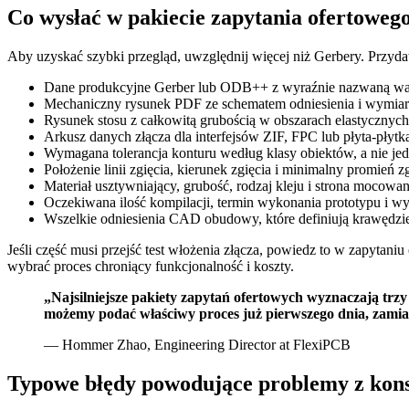
Co wysłać w pakiecie zapytania ofertoweg
Aby uzyskać szybki przegląd, uwzględnij więcej niż Gerbery. Przyda
Dane produkcyjne Gerber lub ODB++ z wyraźnie nazwaną wa
Mechaniczny rysunek PDF ze schematem odniesienia i wymia
Rysunek stosu z całkowitą grubością w obszarach elastycznych
Arkusz danych złącza dla interfejsów ZIF, FPC lub płyta-płytk
Wymagana tolerancja konturu według klasy obiektów, a nie jedn
Położenie linii zgięcia, kierunek zgięcia i minimalny promień z
Materiał usztywniający, grubość, rodzaj kleju i strona mocowan
Oczekiwana ilość kompilacji, termin wykonania prototypu i w
Wszelkie odniesienia CAD obudowy, które definiują krawędzi
Jeśli część musi przejść test włożenia złącza, powiedz to w zapyta
wybrać proces chroniący funkcjonalność i koszty.
„Najsilniejsze pakiety zapytań ofertowych wyznaczają trzy
możemy podać właściwy proces już pierwszego dnia, zamias
— Hommer Zhao, Engineering Director at FlexiPCB
Typowe błędy powodujące problemy z kon