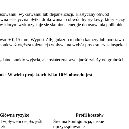
sowaniu, wykrawaniu lub depanelizacji. Elastyczny obwód
ztywna-elastyczna płytka drukowana to obwód hybrydowy, który łączy
 w którym wykorzystuje się skupioną energię do usuwania poliimidu,
ować ± 0,15 mm. Wypust ZIF, gniazdo modułu kamery lub podstawa
ieważ węższa tolerancja wpływa na wybór procesu, czas inspekcji
ydatne punkty wyjścia, ale ostateczna wydajność zależy od grubości
nie. W wielu projektach tylko 10% obwodu jest
Główne ryzyko
Profil kosztów
 wpływem ciepła, jeśli
Średnia konfiguracja, niskie
 złe
oprzyrządowanie