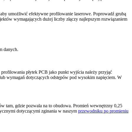
, aby umożliwić efektywne profilowanie laserowe. Poprowadź grubą
rojektów wymagających dużej liczby złączy najlepszym rozwiązaniem
em danych.
o profilowania płytek PCB jako punkt wyjścia należy przyjąć
eń lub wymagań dotyczących odstępów pod wysokim napięciem. W
ików tam, gdzie pozwala na to obudowa. Promień wewnętrzny 0,25
 wytycznymi dotyczącymi zginania w naszym
przewodniku po promieniu