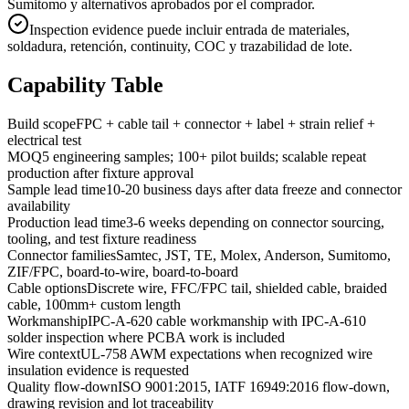
Sumitomo y alternativos aprobados por el comprador.
Inspection evidence puede incluir entrada de materiales,
soldadura, retención, continuity, COC y trazabilidad de lote.
Capability Table
Build scope
FPC + cable tail + connector + label + strain relief +
electrical test
MOQ
5 engineering samples; 100+ pilot builds; scalable repeat
production after fixture approval
Sample lead time
10-20 business days after data freeze and connector
availability
Production lead time
3-6 weeks depending on connector sourcing,
tooling, and test fixture readiness
Connector families
Samtec, JST, TE, Molex, Anderson, Sumitomo,
ZIF/FPC, board-to-wire, board-to-board
Cable options
Discrete wire, FFC/FPC tail, shielded cable, braided
cable, 100mm+ custom length
Workmanship
IPC-A-620 cable workmanship with IPC-A-610
solder inspection where PCBA work is included
Wire context
UL-758 AWM expectations when recognized wire
insulation evidence is requested
Quality flow-down
ISO 9001:2015, IATF 16949:2016 flow-down,
drawing revision and lot traceability