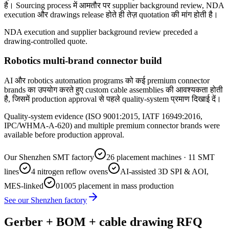
है। Sourcing process में आमतौर पर supplier background review, NDA
execution और drawings release होते ही तेज़ quotation की मांग होती है।
NDA execution and supplier background review preceded a
drawing-controlled quote.
Robotics multi-brand connector build
AI और robotics automation programs को कई premium connector
brands का उपयोग करते हुए custom cable assemblies की आवश्यकता होती
है, जिसमें production approval से पहले quality-system प्रमाण दिखाई दें।
Quality-system evidence (ISO 9001:2015, IATF 16949:2016,
IPC/WHMA-A-620) and multiple premium connector brands were
available before production approval.
Our Shenzhen SMT factory
26 placement machines · 11 SMT
lines
4 nitrogen reflow ovens
AI-assisted 3D SPI & AOI,
MES-linked
01005 placement in mass production
See our Shenzhen factory
Gerber + BOM + cable drawing RFQ