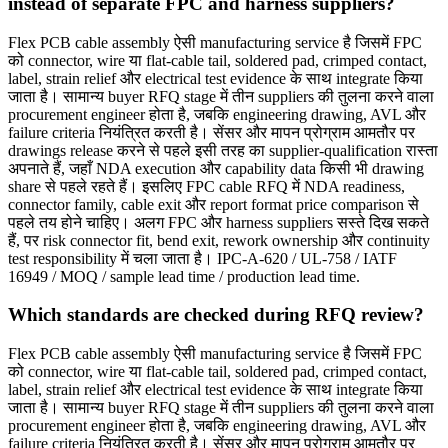
instead of separate FPC and harness suppliers?
Flex PCB cable assembly ऐसी manufacturing service है जिसमें FPC
को connector, wire या flat-cable tail, soldered pad, crimped contact,
label, strain relief और electrical test evidence के साथ integrate किया
जाता है। सामान्य buyer RFQ stage में तीन suppliers की तुलना करने वाला
procurement engineer होता है, जबकि engineering drawing, AVL और
failure criteria नियंत्रित करती है। सेंसर और मापन प्रोग्राम आमतौर पर
drawings release करने से पहले इसी तरह का supplier-qualification रास्ता
अपनाते हैं, जहाँ NDA execution और capability data किसी भी drawing
share से पहले रहते हैं। इसलिए FPC cable RFQ में NDA readiness,
connector family, cable exit और report format price comparison से
पहले तय होने चाहिए। अलग FPC और harness suppliers सस्ते दिख सकते
हैं, पर risk connector fit, bend exit, rework ownership और continuity
test responsibility में चला जाता है। IPC-A-620 / UL-758 / IATF
16949 / MOQ / sample lead time / production lead time.
Which standards are checked during RFQ review?
Flex PCB cable assembly ऐसी manufacturing service है जिसमें FPC
को connector, wire या flat-cable tail, soldered pad, crimped contact,
label, strain relief और electrical test evidence के साथ integrate किया
जाता है। सामान्य buyer RFQ stage में तीन suppliers की तुलना करने वाला
procurement engineer होता है, जबकि engineering drawing, AVL और
failure criteria नियंत्रित करती है। सेंसर और मापन प्रोग्राम आमतौर पर