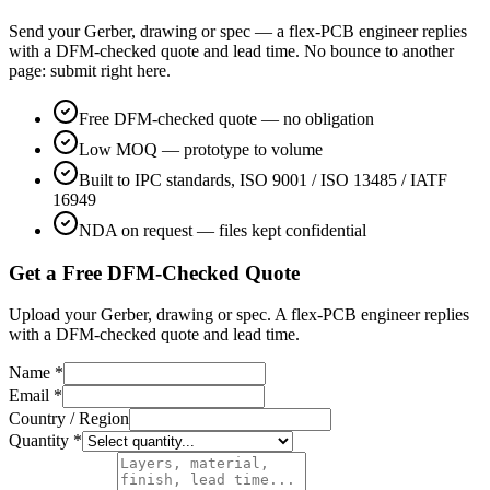
Send your Gerber, drawing or spec — a flex-PCB engineer replies
with a DFM-checked quote and lead time. No bounce to another
page: submit right here.
Free DFM-checked quote — no obligation
Low MOQ — prototype to volume
Built to IPC standards, ISO 9001 / ISO 13485 / IATF
16949
NDA on request — files kept confidential
Get a Free DFM-Checked Quote
Upload your Gerber, drawing or spec. A flex-PCB engineer replies
with a DFM-checked quote and lead time.
Name *
Email *
Country / Region
Quantity *