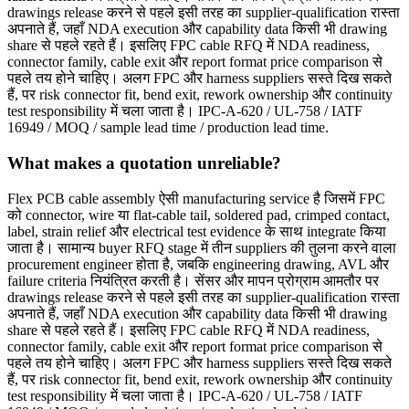
drawings release करने से पहले इसी तरह का supplier-qualification रास्ता
अपनाते हैं, जहाँ NDA execution और capability data किसी भी drawing
share से पहले रहते हैं। इसलिए FPC cable RFQ में NDA readiness,
connector family, cable exit और report format price comparison से
पहले तय होने चाहिए। अलग FPC और harness suppliers सस्ते दिख सकते
हैं, पर risk connector fit, bend exit, rework ownership और continuity
test responsibility में चला जाता है। IPC-A-620 / UL-758 / IATF
16949 / MOQ / sample lead time / production lead time.
What makes a quotation unreliable?
Flex PCB cable assembly ऐसी manufacturing service है जिसमें FPC
को connector, wire या flat-cable tail, soldered pad, crimped contact,
label, strain relief और electrical test evidence के साथ integrate किया
जाता है। सामान्य buyer RFQ stage में तीन suppliers की तुलना करने वाला
procurement engineer होता है, जबकि engineering drawing, AVL और
failure criteria नियंत्रित करती है। सेंसर और मापन प्रोग्राम आमतौर पर
drawings release करने से पहले इसी तरह का supplier-qualification रास्ता
अपनाते हैं, जहाँ NDA execution और capability data किसी भी drawing
share से पहले रहते हैं। इसलिए FPC cable RFQ में NDA readiness,
connector family, cable exit और report format price comparison से
पहले तय होने चाहिए। अलग FPC और harness suppliers सस्ते दिख सकते
हैं, पर risk connector fit, bend exit, rework ownership और continuity
test responsibility में चला जाता है। IPC-A-620 / UL-758 / IATF