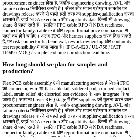
procurement engineer होता है, जबकि engineering drawing, AVL और
failure criteria नियंत्रित करती है। सेंसर और मापन प्रोग्राम आमतौर पर
drawings release करने से पहले इसी तरह का supplier-qualification रास्ता
अपनाते हैं, जहाँ NDA execution और capability data किसी भी drawing
share से पहले रहते हैं। इसलिए FPC cable RFQ में NDA readiness,
connector family, cable exit और report format price comparison से
पहले तय होने चाहिए। अलग FPC और harness suppliers सस्ते दिख सकते
हैं, पर risk connector fit, bend exit, rework ownership और continuity
test responsibility में चला जाता है। IPC-A-620 / UL-758 / IATF
16949 / MOQ / sample lead time / production lead time.
How long should we plan for samples and
production?
Flex PCB cable assembly ऐसी manufacturing service है जिसमें FPC
को connector, wire या flat-cable tail, soldered pad, crimped contact,
label, strain relief और electrical test evidence के साथ integrate किया
जाता है। सामान्य buyer RFQ stage में तीन suppliers की तुलना करने वाला
procurement engineer होता है, जबकि engineering drawing, AVL और
failure criteria नियंत्रित करती है। सेंसर और मापन प्रोग्राम आमतौर पर
drawings release करने से पहले इसी तरह का supplier-qualification रास्ता
अपनाते हैं, जहाँ NDA execution और capability data किसी भी drawing
share से पहले रहते हैं। इसलिए FPC cable RFQ में NDA readiness,
connector family, cable exit और report format price comparison से