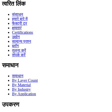
त्वरित लिंक
संसाधन
हमारे बारे में
फैक्ट्री टूर
क्षमताएं
Certifications
उद्योग
सामान्य प्रश्न
ब्लॉग
तुलना करें
संपर्क करें
समाधान
समाधान
By Layer Count
By Material
By Industry
By Application
उपकरण