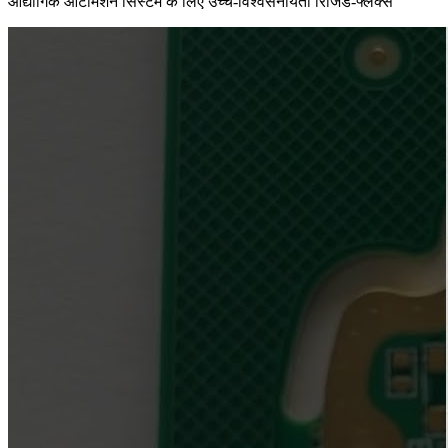
औद्योगिक ऑटोमेशन सिस्टम के लिए उच्च-विश्वसनीयता रिजिड-फ्लेक्स