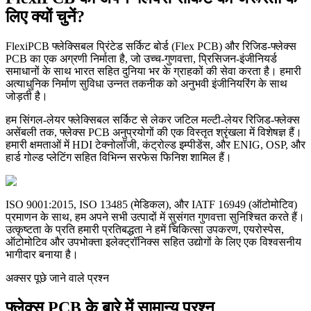
लिए क्यों चुनें?
FlexiPCB फ्लेक्सिबल प्रिंटेड सर्किट बोर्ड (Flex PCB) और रिजिड-फ्लेक्स
PCB का एक अग्रणी निर्माता है, जो उच्च-गुणवत्ता, प्रिसिजन-इंजीनियर्ड
समाधानों के साथ भारत सहित दुनिया भर के ग्राहकों की सेवा करता है। हमारी
अत्याधुनिक निर्माण सुविधा उन्नत तकनीक को अनुभवी इंजीनियरिंग के साथ
जोड़ती है।
हम सिंगल-लेयर फ्लेक्सिबल सर्किट से लेकर जटिल मल्टी-लेयर रिजिड-फ्लेक्स
असेंबली तक, फ्लेक्स PCB अनुप्रयोगों की एक विस्तृत श्रृंखला में विशेषज्ञ हैं।
हमारी क्षमताओं में HDI टेक्नोलॉजी, कंट्रोल्ड इम्पीडेंस, और ENIG, OSP, और
हार्ड गोल्ड प्लेटिंग सहित विभिन्न सरफेस फिनिश शामिल हैं।
ISO 9001:2015, ISO 13485 (मेडिकल), और IATF 16949 (ऑटोमोटिव)
प्रमाणन के साथ, हम अपने सभी उत्पादों में सुसंगत गुणवत्ता सुनिश्चित करते हैं।
उत्कृष्टता के प्रति हमारी प्रतिबद्धता ने हमें चिकित्सा उपकरण, एयरोस्पेस,
ऑटोमोटिव और उपभोक्ता इलेक्ट्रॉनिक्स सहित उद्योगों के लिए एक विश्वसनीय
भागीदार बनाया है।
अक्सर पूछे जाने वाले प्रश्न
फ्लेक्स PCB के बारे में सामान्य प्रश्न