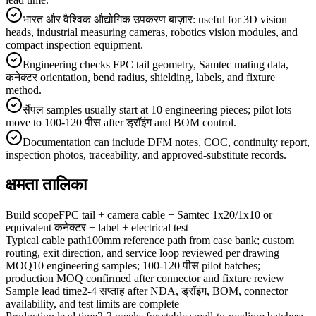
भारत और वैश्विक औद्योगिक उपकरण बाज़ार: useful for 3D vision
heads, industrial measuring cameras, robotics vision modules, and
compact inspection equipment.
Engineering checks FPC tail geometry, Samtec mating data,
कनेक्टर orientation, bend radius, shielding, labels, and fixture
method.
सैंपल samples usually start at 10 engineering pieces; pilot lots
move to 100-120 पीस after ड्रॉइंग and BOM control.
Documentation can include DFM notes, COC, continuity report,
inspection photos, traceability, and approved-substitute records.
क्षमता तालिका
Build scope
FPC tail + camera cable + Samtec 1x20/1x10 or
equivalent कनेक्टर + label + electrical test
Typical cable path
100mm reference path from case bank; custom
routing, exit direction, and service loop reviewed per drawing
MOQ
10 engineering samples; 100-120 पीस pilot batches;
production MOQ confirmed after connector and fixture review
Sample lead time
2-4 सप्ताह after NDA, ड्रॉइंग, BOM, connector
availability, and test limits are complete