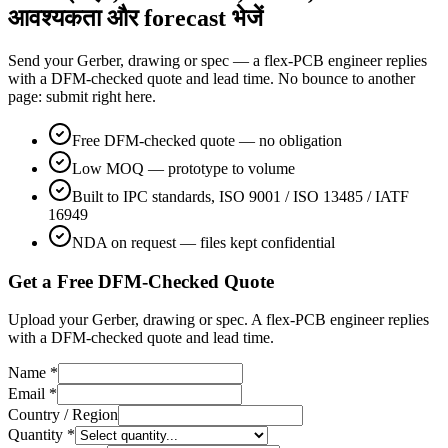
आवश्यकता और forecast भेजें
Send your Gerber, drawing or spec — a flex-PCB engineer replies
with a DFM-checked quote and lead time. No bounce to another
page: submit right here.
Free DFM-checked quote — no obligation
Low MOQ — prototype to volume
Built to IPC standards, ISO 9001 / ISO 13485 / IATF
16949
NDA on request — files kept confidential
Get a Free DFM-Checked Quote
Upload your Gerber, drawing or spec. A flex-PCB engineer replies
with a DFM-checked quote and lead time.
Name *
Email *
Country / Region
Quantity *