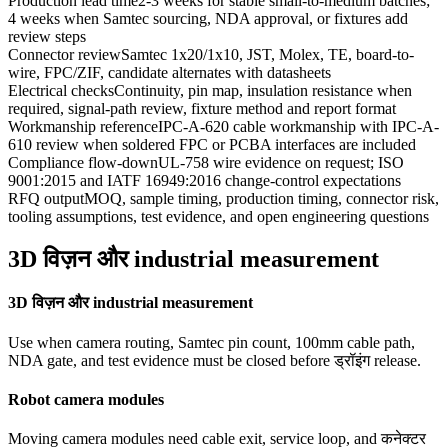
Production lead time
2-3 weeks for stable small-to-medium batches;
4 weeks when Samtec sourcing, NDA approval, or fixtures add
review steps
Connector review
Samtec 1x20/1x10, JST, Molex, TE, board-to-
wire, FPC/ZIF, candidate alternates with datasheets
Electrical checks
Continuity, pin map, insulation resistance when
required, signal-path review, fixture method and report format
Workmanship reference
IPC-A-620 cable workmanship with IPC-A-
610 review when soldered FPC or PCBA interfaces are included
Compliance flow-down
UL-758 wire evidence on request; ISO
9001:2015 and IATF 16949:2016 change-control expectations
RFQ output
MOQ, sample timing, production timing, connector risk,
tooling assumptions, test evidence, and open engineering questions
3D विज़न और industrial measurement
3D विज़न और industrial measurement
Use when camera routing, Samtec pin count, 100mm cable path,
NDA gate, and test evidence must be closed before ड्रॉइंग release.
Robot camera modules
Moving camera modules need cable exit, service loop, and कनेक्टर