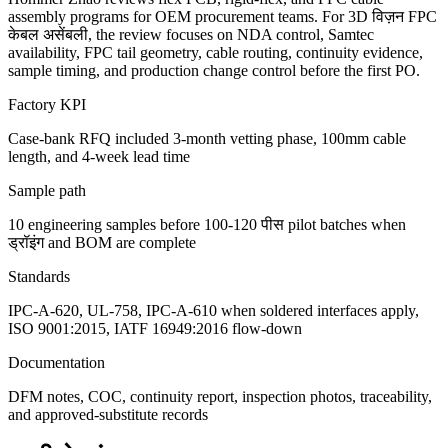
assembly programs for OEM procurement teams. For 3D विज़न FPC
केबल असेंबली, the review focuses on NDA control, Samtec
availability, FPC tail geometry, cable routing, continuity evidence,
sample timing, and production change control before the first PO.
Factory KPI
Case-bank RFQ included 3-month vetting phase, 100mm cable
length, and 4-week lead time
Sample path
10 engineering samples before 100-120 पीस pilot batches when
ड्रॉइंग and BOM are complete
Standards
IPC-A-620, UL-758, IPC-A-610 when soldered interfaces apply,
ISO 9001:2015, IATF 16949:2016 flow-down
Documentation
DFM notes, COC, continuity report, inspection photos, traceability,
and approved-substitute records