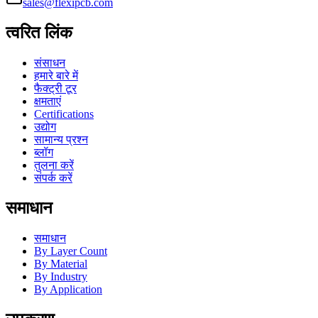
sales@flexipcb.com
त्वरित लिंक
संसाधन
हमारे बारे में
फैक्ट्री टूर
क्षमताएं
Certifications
उद्योग
सामान्य प्रश्न
ब्लॉग
तुलना करें
संपर्क करें
समाधान
समाधान
By Layer Count
By Material
By Industry
By Application