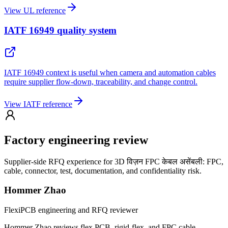
View UL reference
IATF 16949 quality system
IATF 16949 context is useful when camera and automation cables
require supplier flow-down, traceability, and change control.
View IATF reference
Factory engineering review
Supplier-side RFQ experience for 3D विज़न FPC केबल असेंबली: FPC,
cable, connector, test, documentation, and confidentiality risk.
Hommer Zhao
FlexiPCB engineering and RFQ reviewer
Hommer Zhao reviews flex PCB, rigid-flex, and FPC cable