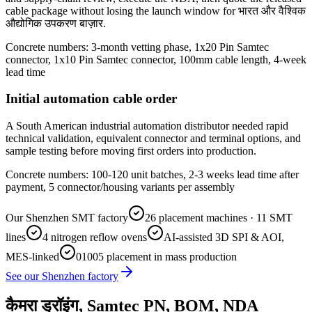
cable package without losing the launch window for भारत और वैश्विक
औद्योगिक उपकरण बाज़ार.
Concrete numbers: 3-month vetting phase, 1x20 Pin Samtec
connector, 1x10 Pin Samtec connector, 100mm cable length, 4-week
lead time
Initial automation cable order
A South American industrial automation distributor needed rapid
technical validation, equivalent connector and terminal options, and
sample testing before moving first orders into production.
Concrete numbers: 100-120 unit batches, 2-3 weeks lead time after
payment, 5 connector/housing variants per assembly
Our Shenzhen SMT factory
26 placement machines · 11 SMT
lines
4 nitrogen reflow ovens
AI-assisted 3D SPI & AOI,
MES-linked
01005 placement in mass production
See our Shenzhen factory
कैमरा ड्रॉइंग, Samtec PN, BOM, NDA