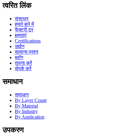
त्वरित लिंक
संसाधन
हमारे बारे में
फैक्ट्री टूर
क्षमताएं
Certifications
उद्योग
सामान्य प्रश्न
ब्लॉग
तुलना करें
संपर्क करें
समाधान
समाधान
By Layer Count
By Material
By Industry
By Application
उपकरण