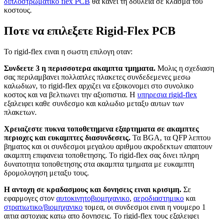
διπλοστρωματικο flex PCB
θα κανει τη δουλεια σε κλασμα του
κοστους.
Ποτε να επιλεξετε Rigid-Flex PCB
Το rigid-flex ειναι η σωστη επιλογη οταν:
Συνδεετε 3 η περισσοτερα ακαμπτα τμηματα.
Μολις η σχεδιαση
σας περιλαμβανει πολλαπλες πλακετες συνδεδεμενες μεσω
καλωδιων, το rigid-flex αρχιζει να εξοικονομει στο συνολικο
κοστος και να βελτιωνει την αξιοπιστια. Η
υπηρεσια rigid-flex
εξαλειφει καθε συνδεσμο και καλωδιο μεταξυ αυτων των
πλακετων.
Χρειαζεστε πυκνα τοποθετημενα εξαρτηματα σε ακαμπτες
περιοχες και ευκαμπτες διασυνδεσεις.
Τα BGA, τα QFP λεπτου
βηματος και οι συνδεσμοι μεγαλου αριθμου ακροδεκτων απαιτουν
ακαμπτη επιφανεια τοποθετησης. Το rigid-flex σας δινει πληρη
δυνατοτητα τοποθετησης στα ακαμπτα τμηματα με ευκαμπτη
δρομολογηση μεταξυ τους.
Η αντοχη σε κραδασμους και δονησεις ειναι κρισιμη.
Σε
εφαρμογες στον
αυτοκινητοβιομηχανικο
,
αεροδιαστημικο
και
στρατιωτικο/βιομηχανικο
τομεα, οι συνδεσμοι ειναι η νουμερο 1
αιτια αστοχιας κατω απο δονησεις. Το rigid-flex τους εξαλειφει