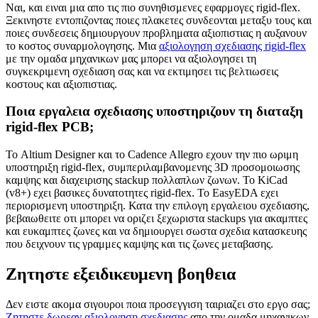
Ναι, και ειναι μια απο τις πιο συνηθισμενες εφαρμογες rigid-flex.
Ξεκινηστε εντοπιζοντας ποιες πλακετες συνδεονται μεταξυ τους και
ποιες συνδεσεις δημιουργουν προβληματα αξιοπιστιας η αυξανουν
το κοστος συναρμολογησης. Μια
αξιολογηση σχεδιασης rigid-flex
με την ομαδα μηχανικων μας μπορει να αξιολογησει τη
συγκεκριμενη σχεδιαση σας και να εκτιμησει τις βελτιωσεις
κοστους και αξιοπιστιας.
Ποια εργαλεια σχεδιασης υποστηριζουν τη διαταξη
rigid-flex PCB;
Το Altium Designer και το Cadence Allegro εχουν την πιο ωριμη
υποστηριξη rigid-flex, συμπεριλαμβανομενης 3D προσομοιωσης
καμψης και διαχειρισης stackup πολλαπλων ζωνων. Το KiCad
(v8+) εχει βασικες δυνατοτητες rigid-flex. Το EasyEDA εχει
περιορισμενη υποστηριξη. Κατα την επιλογη εργαλειου σχεδιασης,
βεβαιωθειτε οτι μπορει να οριζει ξεχωριστα stackups για ακαμπτες
και ευκαμπτες ζωνες και να δημιουργει σωστα σχεδια κατασκευης
που δειχνουν τις γραμμες καμψης και τις ζωνες μεταβασης.
Ζητηστε εξειδικευμενη βοηθεια
Δεν ειστε ακομα σιγουροι ποια προσεγγιση ταιριαζει στο εργο σας;
Ζητηστε δωρεαν αξιολογηση σχεδιασης
απο την ομαδα μηχανικων