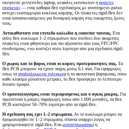
σκεφτειτε μεντεσεδες laptop, κεφαλες εκτυπωτων η
φορετες
συσκευες
— ενας καθαρα flex σχεδιασμος με ανοπτημενο χαλκο
αντεχει εκατομμυρια κυκλους καμψης. Οι πλακετες rigid-flex δεν
ειναι κατασκευασμενες για δυναμικη καμψη στις ευκαμπτες ζωνες
τους.
Αντικαθιστατε ενα επιπεδο καλωδιο η conector ταινιας.
Ενα
απλο flex κυκλωμα 1–2 στρωματων που συνδεει δυο ακαμπτες
πλακετες ειναι φθηνοτερο και πιο αξιοπιστο απο τους FFC/FPC
συνδεσμους, ενω κοστιζει πολυ λιγοτερο απο μια σχεδιαση rigid-
flex.
Ο χωρος και το βαρος ειναι οι κυριες προτεραιοτητες σας.
Τα
flex PCB μπορουν να εχουν παχος μολις 0,1 mm. Για εφαρμογες
οπως τα
αναδιπλουμενα τηλεφωνα
η τα ακουστικα βαρηκοιας, οπου
καθε κλασμα χιλιοστου μετραει, το flex προσφερει το λεπτοτερο
δυνατο προφιλ.
Ο προυπολογισμος ειναι περιορισμενος και ο ογκος μικρος.
Για
πρωτοτυπα η μικρες παραγωγες κατω απο 1.000 μοναδες, τα flex
PCB κοστιζουν 50–70% λιγοτερο απο τα rigid-flex.
Η σχεδιαση σας εχει 1–2 στρωματα.
Αν το κυκλωμα μπορει να
δρομολογηθει σε 1–2 στρωματα, σπανια υπαρχει λογος να
χρησιμοποιησετε rigid-flex. Ενα
μονοστρωματικο
η