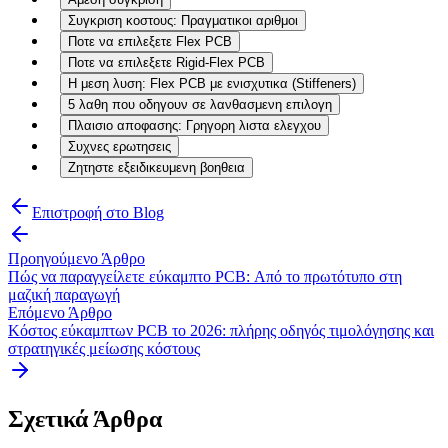
Συγκριση κοστους: Πραγματικοι αριθμοι
Ποτε να επιλεξετε Flex PCB
Ποτε να επιλεξετε Rigid-Flex PCB
Η μεση λυση: Flex PCB με ενισχυτικα (Stiffeners)
5 λαθη που οδηγουν σε λανθασμενη επιλογη
Πλαισιο αποφασης: Γρηγορη λιστα ελεγχου
Συχνες ερωτησεις
Ζητηστε εξειδικευμενη βοηθεια
Επιστροφή στο Blog
Προηγούμενο Άρθρο
Πώς να παραγγείλετε εύκαμπτο PCB: Από το πρωτότυπο στη
μαζική παραγωγή
Επόμενο Άρθρο
Κόστος εύκαμπτων PCB το 2026: πλήρης οδηγός τιμολόγησης και
στρατηγικές μείωσης κόστους
Σχετικά Άρθρα