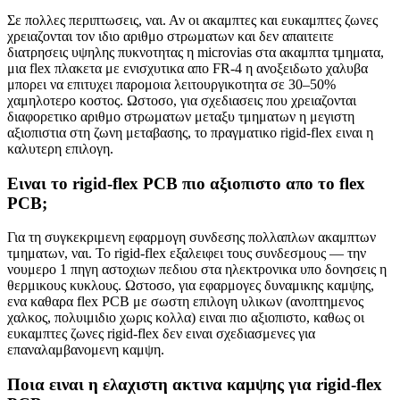
Σε πολλες περιπτωσεις, ναι. Αν οι ακαμπτες και ευκαμπτες ζωνες
χρειαζονται τον ιδιο αριθμο στρωματων και δεν απαιτειτε
διατρησεις υψηλης πυκνοτητας η microvias στα ακαμπτα τμηματα,
μια flex πλακετα με ενισχυτικα απο FR-4 η ανοξειδωτο χαλυβα
μπορει να επιτυχει παρομοια λειτουργικοτητα σε 30–50%
χαμηλοτερο κοστος. Ωστοσο, για σχεδιασεις που χρειαζονται
διαφορετικο αριθμο στρωματων μεταξυ τμηματων η μεγιστη
αξιοπιστια στη ζωνη μεταβασης, το πραγματικο rigid-flex ειναι η
καλυτερη επιλογη.
Ειναι το rigid-flex PCB πιο αξιοπιστο απο το flex
PCB;
Για τη συγκεκριμενη εφαρμογη συνδεσης πολλαπλων ακαμπτων
τμηματων, ναι. Το rigid-flex εξαλειφει τους συνδεσμους — την
νουμερο 1 πηγη αστοχιων πεδιου στα ηλεκτρονικα υπο δονησεις η
θερμικους κυκλους. Ωστοσο, για εφαρμογες δυναμικης καμψης,
ενα καθαρα flex PCB με σωστη επιλογη υλικων (ανοπτημενος
χαλκος, πολυιμιδιο χωρις κολλα) ειναι πιο αξιοπιστο, καθως οι
ευκαμπτες ζωνες rigid-flex δεν ειναι σχεδιασμενες για
επαναλαμβανομενη καμψη.
Ποια ειναι η ελαχιστη ακτινα καμψης για rigid-flex