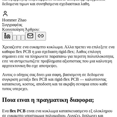
δεδομενα τιμων και συνηθισμενα σχεδιαστικα λαθη.
Hommer Zhao
Συγγραφέας
Κοινοποίηση Άρθρου
:
Χρειαζεστε ενα ευκαμπτο κυκλωμα. Αλλα πρεπει να επιλεξετε ενα
καθαρα flex PCB η μια σχεδιαση rigid-flex; Λαθος επιλογη
σημαινει ειτε να πληρωνετε παραπανω για περιττη πολυπλοκοτητα,
ειτε να αντιμετωπιζετε προβληματα αξιοπιστιας που μια καλυτερη
αρχιτεκτονικη θα ειχε αποτρεψει.
Αυτος ο οδηγος σας δινει μια σαφη, βασισμενη σε δεδομενα
συγκριση μεταξυ flex PCB και rigid-flex PCB — καλυπτοντας
κατασκευη, κοστος, αποδοση και τα ακριβη σεναρια οπου καθε
τυπος υπερεχει.
Ποια ειναι η πραγματικη διαφορα;
Ενα
flex PCB
ειναι ενα κυκλωμα κατασκευασμενο εξ ολοκληρου
σε ευκαμπτο υποστρωμα πολυιμιδιου. Λυγιζει, διπλωνει και