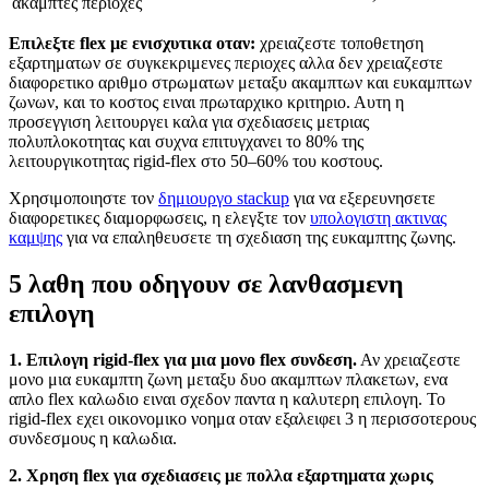
ακαμπτες περιοχες
Επιλεξτε flex με ενισχυτικα οταν:
χρειαζεστε τοποθετηση
εξαρτηματων σε συγκεκριμενες περιοχες αλλα δεν χρειαζεστε
διαφορετικο αριθμο στρωματων μεταξυ ακαμπτων και ευκαμπτων
ζωνων, και το κοστος ειναι πρωταρχικο κριτηριο. Αυτη η
προσεγγιση λειτουργει καλα για σχεδιασεις μετριας
πολυπλοκοτητας και συχνα επιτυγχανει το 80% της
λειτουργικοτητας rigid-flex στο 50–60% του κοστους.
Χρησιμοποιηστε τον
δημιουργο stackup
για να εξερευνησετε
διαφορετικες διαμορφωσεις, η ελεγξτε τον
υπολογιστη ακτινας
καμψης
για να επαληθευσετε τη σχεδιαση της ευκαμπτης ζωνης.
5 λαθη που οδηγουν σε λανθασμενη
επιλογη
1. Επιλογη rigid-flex για μια μονο flex συνδεση.
Αν χρειαζεστε
μονο μια ευκαμπτη ζωνη μεταξυ δυο ακαμπτων πλακετων, ενα
απλο flex καλωδιο ειναι σχεδον παντα η καλυτερη επιλογη. Το
rigid-flex εχει οικονομικο νοημα οταν εξαλειφει 3 η περισσοτερους
συνδεσμους η καλωδια.
2. Χρηση flex για σχεδιασεις με πολλα εξαρτηματα χωρις