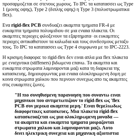
προσαρμοζεται σε στενους χωρους. Το IPC τα κατατασσει ως Type
1 (μονης οψης), Type 2 (διπλης οψης) η Type 3 (πολυστρωματικα
flex).
Ενα
rigid-flex PCB
συνδυαζει ακαμπτα τμηματα FR-4 με
ευκαμπτα τμηματα πολυιμιδιου σε μια ενιαια πλακετα. Οι
ακαμπτες περιοχες φιλοξενουν τα εξαρτηματα· οι ευκαμπτες
περιοχες αντικαθιστουν τα καλωδια και τους συνδεσμους μεταξυ
τους. Το IPC τα κατατασσει ως Type 4 συμφωνα με το IPC-2223.
Η κρισιμη διαφορα: το rigid-flex δεν ειναι απλα μια flex πλακετα
με ενισχυτικα (stiffeners) βιδωμενα επανω. Τα ακαμπτα και
ευκαμπτα στρωματα λαμιναρονται μαζι κατα τη διαρκεια της
κατασκευης, δημιουργωντας μια ενιαια ολοκληρωμενη δομη με
κοινα στρωματα χαλκου που περνουν συνεχως απο τις ακαμπτες
στις ευκαμπτες ζωνες.
"Η πιο συνηθισμενη παρανοηση που συναντω ειναι
μηχανικοι που αντιμετωπιζουν το rigid-flex ως 'flex
PCB συν μερικα ακαμπτα μερη.' Ειναι θεμελιωδως
διαφορετικες κατασκευες. Μια πλακετα rigid-flex
κατασκευαζεται ως μια ολοκληρωμενη μοναδα —
τα ακαμπτα και ευκαμπτα τμηματα μοιραζονται
στρωματα χαλκου και λαμιναρονται μαζι. Αυτο
δινει ηλεκτρικη συνεχεια και μηχανικη αξιοπιστια