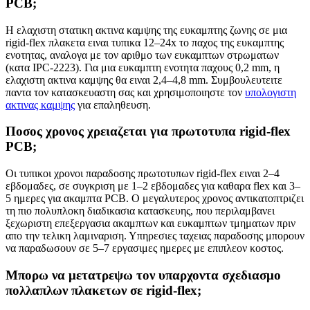
PCB;
Η ελαχιστη στατικη ακτινα καμψης της ευκαμπτης ζωνης σε μια
rigid-flex πλακετα ειναι τυπικα 12–24x το παχος της ευκαμπτης
ενοτητας, αναλογα με τον αριθμο των ευκαμπτων στρωματων
(κατα IPC-2223). Για μια ευκαμπτη ενοτητα παχους 0,2 mm, η
ελαχιστη ακτινα καμψης θα ειναι 2,4–4,8 mm. Συμβουλευτειτε
παντα τον κατασκευαστη σας και χρησιμοποιηστε τον
υπολογιστη
ακτινας καμψης
για επαληθευση.
Ποσος χρονος χρειαζεται για πρωτοτυπα rigid-flex
PCB;
Οι τυπικοι χρονοι παραδοσης πρωτοτυπων rigid-flex ειναι 2–4
εβδομαδες, σε συγκριση με 1–2 εβδομαδες για καθαρα flex και 3–
5 ημερες για ακαμπτα PCB. Ο μεγαλυτερος χρονος αντικατοπτριζει
τη πιο πολυπλοκη διαδικασια κατασκευης, που περιλαμβανει
ξεχωριστη επεξεργασια ακαμπτων και ευκαμπτων τμηματων πριν
απο την τελικη λαμιναριση. Υπηρεσιες ταχειας παραδοσης μπορουν
να παραδωσουν σε 5–7 εργασιμες ημερες με επιπλεον κοστος.
Μπορω να μετατρεψω τον υπαρχοντα σχεδιασμο
πολλαπλων πλακετων σε rigid-flex;