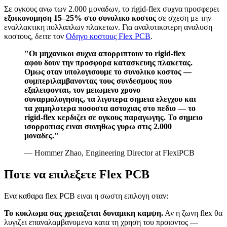
Σε ογκους ανω των 2.000 μοναδων, το rigid-flex συχνα προσφερει
εξοικονομηση 15–25% στο συνολικο κοστος
σε σχεση με την
εναλλακτικη πολλαπλων πλακετων. Για αναλυτικοτερη αναλυση
κοστους, δειτε τον
Οδηγο κοστους Flex PCB
.
"Οι μηχανικοι συχνα απορριπτουν το rigid-flex
αφου δουν την προσφορα κατασκευης πλακετας.
Ομως οταν υπολογισουμε το συνολικο κοστος —
συμπεριλαμβανοντας τους συνδεσμους που
εξαλειφονται, τον μειωμενο χρονο
συναρμολογησης, τα λιγοτερα σημεια ελεγχου και
τα χαμηλοτερα ποσοστα αστοχιας στο πεδιο — το
rigid-flex κερδιζει σε ογκους παραγωγης. Το σημειο
ισορροπιας ειναι συνηθως γυρω στις 2.000
μοναδες."
— Hommer Zhao, Engineering Director at FlexiPCB
Ποτε να επιλεξετε Flex PCB
Ενα καθαρα flex PCB ειναι η σωστη επιλογη οταν:
Το κυκλωμα σας χρειαζεται δυναμικη καμψη.
Αν η ζωνη flex θα
λυγιζει επαναλαμβανομενα κατα τη χρηση του προιοντος —