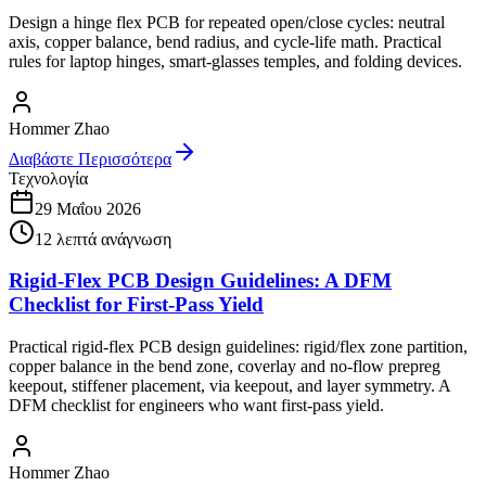
Design a hinge flex PCB for repeated open/close cycles: neutral
axis, copper balance, bend radius, and cycle-life math. Practical
rules for laptop hinges, smart-glasses temples, and folding devices.
Hommer Zhao
Διαβάστε Περισσότερα
Τεχνολογία
29 Μαΐου 2026
12
λεπτά ανάγνωση
Rigid-Flex PCB Design Guidelines: A DFM
Checklist for First-Pass Yield
Practical rigid-flex PCB design guidelines: rigid/flex zone partition,
copper balance in the bend zone, coverlay and no-flow prepreg
keepout, stiffener placement, via keepout, and layer symmetry. A
DFM checklist for engineers who want first-pass yield.
Hommer Zhao