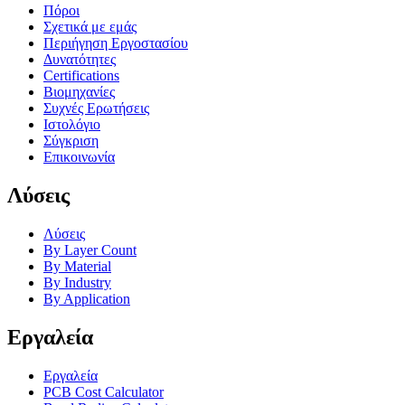
Πόροι
Σχετικά με εμάς
Περιήγηση Εργοστασίου
Δυνατότητες
Certifications
Βιομηχανίες
Συχνές Ερωτήσεις
Ιστολόγιο
Σύγκριση
Επικοινωνία
Λύσεις
Λύσεις
By Layer Count
By Material
By Industry
By Application
Εργαλεία
Εργαλεία
PCB Cost Calculator