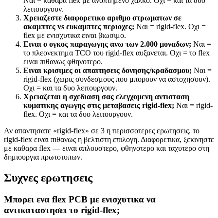
Ναι = καθαρα flex με ανοπτημενο χαλκο. Οχι = και τα δυο
λειτουργουν.
Χρειαζεστε διαφορετικο αριθμο στρωματων σε
ακαμπτες vs ευκαμπτες περιοχες;
Ναι = rigid-flex. Οχι =
flex με ενισχυτικα ειναι βιωσιμο.
Ειναι ο ογκος παραγωγης ανω των 2.000 μοναδων;
Ναι =
το πλεονεκτημα TCO του rigid-flex αυξανεται. Οχι = το flex
ειναι πιθανως φθηνοτερο.
Ειναι κρισιμες οι απαιτησεις δονησης/κραδασμου;
Ναι =
rigid-flex (χωρις συνδεσμους που μπορουν να αστοχησουν).
Οχι = και τα δυο λειτουργουν.
Χρειαζεται η σχεδιαση σας ελεγχομενη αντισταση
κυματικης αγωγης στις μεταβασεις rigid-flex;
Ναι = rigid-
flex. Οχι = και τα δυο λειτουργουν.
Αν απαντησατε «rigid-flex» σε 3 η περισσοτερες ερωτησεις, το
rigid-flex ειναι πιθανως η βελτιστη επιλογη. Διαφορετικα, ξεκινηστε
με καθαρα flex — ειναι απλουστερο, φθηνοτερο και ταχυτερο στη
δημιουργια πρωτοτυπων.
Συχνες ερωτησεις
Μπορει ενα flex PCB με ενισχυτικα να
αντικαταστησει το rigid-flex;