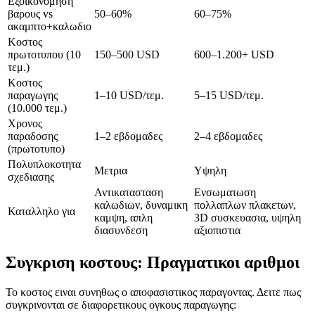
Εξοικονομηση
βαρους vs
50–60%
60–75%
ακαμπτο+καλωδιο
Κοστος
πρωτοτυπου (10
150–500 USD
600–1.200+ USD
τεμ.)
Κοστος
παραγωγης
1–10 USD/τεμ.
5–15 USD/τεμ.
(10.000 τεμ.)
Χρονος
παραδοσης
1–2 εβδομαδες
2–4 εβδομαδες
(πρωτοτυπο)
Πολυπλοκοτητα
Μετρια
Υψηλη
σχεδιασης
Αντικατασταση
Ενσωματωση
καλωδιων, δυναμικη
πολλαπλων πλακετων,
Καταλληλο για
καμψη, απλη
3D συσκευασια, υψηλη
διασυνδεση
αξιοπιστια
Συγκριση κοστους: Πραγματικοι αριθμοι
Το κοστος ειναι συνηθως ο αποφασιστικος παραγοντας. Δειτε πως
συγκρινονται σε διαφορετικους ογκους παραγωγης: