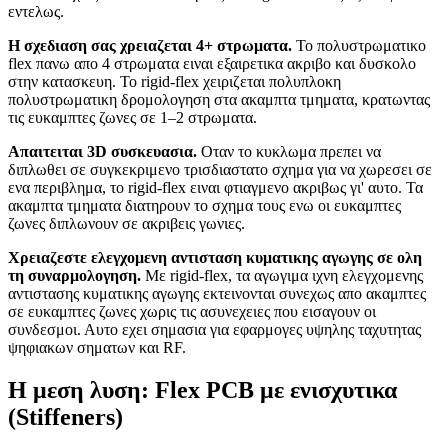
εντελως.
Η σχεδιαση σας χρειαζεται 4+ στρωματα.
Το πολυστρωματικο
flex πανω απο 4 στρωματα ειναι εξαιρετικα ακριβο και δυσκολο
στην κατασκευη. Το rigid-flex χειριζεται πολυπλοκη
πολυστρωματικη δρομολογηση στα ακαμπτα τμηματα, κρατωντας
τις ευκαμπτες ζωνες σε 1–2 στρωματα.
Απαιτειται 3D συσκευασια.
Οταν το κυκλωμα πρεπει να
διπλωθει σε συγκεκριμενο τρισδιαστατο σχημα για να χωρεσει σε
ενα περιβλημα, το rigid-flex ειναι φτιαγμενο ακριβως γι' αυτο. Τα
ακαμπτα τμηματα διατηρουν το σχημα τους ενω οι ευκαμπτες
ζωνες διπλωνουν σε ακριβεις γωνιες.
Χρειαζεστε ελεγχομενη αντισταση κυματικης αγωγης σε ολη
τη συναρμολογηση.
Με rigid-flex, τα αγωγιμα ιχνη ελεγχομενης
αντιστασης κυματικης αγωγης εκτεινονται συνεχως απο ακαμπτες
σε ευκαμπτες ζωνες χωρις τις ασυνεχειες που εισαγουν οι
συνδεσμοι. Αυτο εχει σημασια για εφαρμογες υψηλης ταχυτητας
ψηφιακων σηματων και RF.
Η μεση λυση: Flex PCB με ενισχυτικα
(Stiffeners)