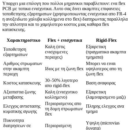
Υπαρχει μια επιλογη που πολλοι μηχανικοι παραβλεπουν: ενα flex
PCB με τοπικα ενισχυτικα. Αυτο σας δινει ακαμπτες επιφανειες
τοποθετησης εξαρτηματων (χρησιμοποιωντας ενισχυτικα απο FR-4
η ανοξειδωτο χαλυβα κολλημενα στο flex) διατηρωντας παραλληλα
την απλοτητα και το χαμηλοτερο κοστος μιας καθαρα flex
κατασκευης.
Χαρακτηριστικο
Flex + ενισχυτικα
Rigid-Flex
Καλη (στις
Εξαιρετικη
Τοποθετηση
ενισχυμενες
(πραγματικα ακαμπτα
εξαρτηματων
περιοχες)
τμηματα)
Αριθμος στρωματων
Μπορει να ειναι
στην ακαμπτη
Ιδιος με τη ζωνη flex
υψηλοτερος απο τη
περιοχη
ζωνη flex
30–50% λιγοτερο
Κοστος κατασκευης
Βαση αναφορας
απο rigid-flex
Αξιοπιστια ζωνης
Καλη (ενισχυτικο
Εξαιρετικη
μεταβασης
κολλημενο)
(λαμιναρισμενο μαζι)
Περιορισμενος απο
Ελεγχος αντιστασης
Πληρης ελεγχος ανα
τη δομη στρωματων
κυματικης αγωγης
τμημα
flex
Πυκνοτητα
Υψηλη (microvias
διατρησεων σε
Περιορισμενη
δυνατα)