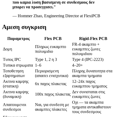
που καμια λυση βασισμενη σε συνδεσμους δεν
μπορει να προσεγγισει."
— Hommer Zhao, Engineering Director at FlexiPCB
Αμεση συγκριση
Παραμετρος
Flex PCB
Rigid-Flex PCB
FR-4 ακαμπτο +
Πληρως ευκαμπτο
Δομη
ευκαμπτες ζωνες
πολυιμιδιο
πολυιμιδιου
Τυπος IPC
Type 1, 2 η 3
Type 4 (IPC-2223)
Τυπικα στρωματα
1–6
4–20+
Τοποθετηση
Περιορισμενη
Πληρης δυνατοτητα στα
εξαρτηματων
(απαιτει ενισχυτικα)
ακαμπτα τμηματα
Ακτινα καμψης
12–24x παχος
6x παχος πλακετας
(στατικη)
ευκαμπτου τμηματος
Ακτινα καμψης
Δεν συνισταται στις
100x παχος πλακετας
(δυναμικη)
ευκαμπτες ζωνες
Οχι — τα ακαμπτα
Απαιτουμενοι
Ναι, για συνδεση με
τμηματα αντικαθιστουν
συνδεσμοι
ακαμπτες πλακετες
τους συνδεσμους