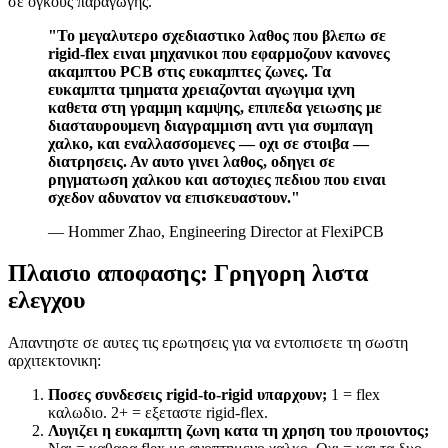
σε ογκους παραγωγης.
"Το μεγαλυτερο σχεδιαστικο λαθος που βλεπω σε
rigid-flex ειναι μηχανικοι που εφαρμοζουν κανονες
ακαμπτου PCB στις ευκαμπτες ζωνες. Τα
ευκαμπτα τμηματα χρειαζονται αγωγιμα ιχνη
καθετα στη γραμμη καμψης, επιπεδα γειωσης με
διασταυρουμενη διαγραμμιση αντι για συμπαγη
χαλκο, και εναλλασσομενες — οχι σε στοιβα —
διατρησεις. Αν αυτο γινει λαθος, οδηγει σε
ρηγματωση χαλκου και αστοχιες πεδιου που ειναι
σχεδον αδυνατον να επισκευαστουν."
— Hommer Zhao, Engineering Director at FlexiPCB
Πλαισιο αποφασης: Γρηγορη λιστα
ελεγχου
Απαντηστε σε αυτες τις ερωτησεις για να εντοπισετε τη σωστη
αρχιτεκτονικη:
Ποσες συνδεσεις rigid-to-rigid υπαρχουν;
1 = flex
καλωδιο. 2+ = εξεταστε rigid-flex.
Λυγιζει η ευκαμπτη ζωνη κατα τη χρηση του προιοντος;