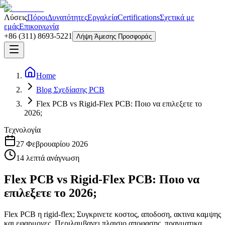
Λύσεις
Πόροι
Δυνατότητες
Εργαλεία
Certifications
Σχετικά με
εμάς
Επικοινωνία
+86 (311) 8693-5221
Λήψη Άμεσης Προσφοράς
Home
Blog Σχεδίασης PCB
Flex PCB vs Rigid-Flex PCB: Ποιο να επιλεξετε το
2026;
Τεχνολογία
27 Φεβρουαρίου 2026
14
λεπτά ανάγνωση
Flex PCB vs Rigid-Flex PCB: Ποιο να
επιλεξετε το 2026;
Flex PCB η rigid-flex; Συγκρινετε κοστος, αποδοση, ακτινα καμψης
και εφαρμογες. Περιλαμβανει πλαισιο αποφασης, πραγματικα