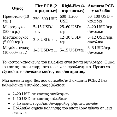
Flex PCB (2
Rigid-Flex (4
Ακαμπτο PCB
Ογκος
στρωματων)
στρωματων)
+ καλωδια
Πρωτοτυπο (10
600–1.200
50–100 USD +
250–500 USD
τεμ.)
USD
καλωδια
Μικρος ογκος
5–15 USD/
25–60 USD/
8–20 USD/τεμ.
(500 τεμ.)
τεμ.
τεμ.
συνολικα
Μεσαιος ογκος
12–30 USD/
5–12 USD/τεμ.
3–8 USD/τεμ.
(5.000 τεμ.)
τεμ.
συνολικα
Μεγαλος ογκος
3–8 USD/τεμ.
1–3 USD/τεμ.
5–15 USD/τεμ.
(10.000+ τεμ.)
συνολικα
Το κοστος κατασκευης του rigid-flex ειναι παντα υψηλοτερο. Ομως
το κοστος κατασκευης μονο του ειναι παραπλανητικο. Πρεπει να
εξετασετε το
συνολικο κοστος του συστηματος
.
Μια πλακετα rigid-flex που αντικαθιστα 3 ακαμπτα PCB, 2 flex
καλωδια και 4 συνδεσμους εξαλειφει:
2–20 USD σε κοστος συνδεσμων
1–10 USD σε κοστος καλωδιων
5–15 λεπτα εργασιας συναρμολογησης ανα μοναδα
Πολλαπλα σημεια κολλησης που αποτελουν πιθανα σημεια
αστοχιας