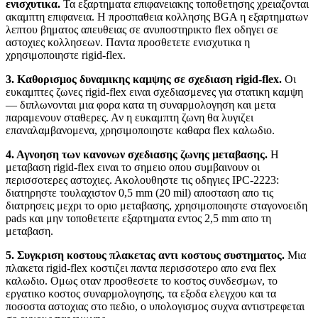
ενισχυτικα.
Τα εξαρτηματα επιφανειακης τοποθετησης χρειαζονται
ακαμπτη επιφανεια. Η προσπαθεια κολλησης BGA η εξαρτηματων
λεπτου βηματος απευθειας σε ανυποστηρικτο flex οδηγει σε
αστοχιες κολλησεων. Παντα προσθετετε ενισχυτικα η
χρησιμοποιηστε rigid-flex.
3. Καθορισμος δυναμικης καμψης σε σχεδιαση rigid-flex.
Οι
ευκαμπτες ζωνες rigid-flex ειναι σχεδιασμενες για στατικη καμψη
— διπλωνονται μια φορα κατα τη συναρμολογηση και μετα
παραμενουν σταθερες. Αν η ευκαμπτη ζωνη θα λυγιζει
επαναλαμβανομενα, χρησιμοποιηστε καθαρα flex καλωδιο.
4. Αγνοηση των κανονων σχεδιασης ζωνης μεταβασης.
Η
μεταβαση rigid-flex ειναι το σημειο οπου συμβαινουν οι
περισσοτερες αστοχιες. Ακολουθηστε τις οδηγιες IPC-2223:
διατηρηστε τουλαχιστον 0,5 mm (20 mil) αποσταση απο τις
διατρησεις μεχρι το οριο μεταβασης, χρησιμοποιηστε σταγονοειδη
pads και μην τοποθετειτε εξαρτηματα εντος 2,5 mm απο τη
μεταβαση.
5. Συγκριση κοστους πλακετας αντι κοστους συστηματος.
Μια
πλακετα rigid-flex κοστιζει παντα περισσοτερο απο ενα flex
καλωδιο. Ομως οταν προσθεσετε το κοστος συνδεσμων, το
εργατικο κοστος συναρμολογησης, τα εξοδα ελεγχου και τα
ποσοστα αστοχιας στο πεδιο, ο υπολογισμος συχνα αντιστρεφεται