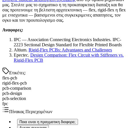
μας. Στειλτε μας το σχηματικο η τη προκαταρκτικη διαταξη και θα
σας προτεινουμε τη βελτιστη αρχιτεκτονικη — flex, rigid-flex η flex
με ενισχυτικα — βασισμενοι στις συγκεκριμενες απαιτησεις, τον
ογκο και τον προυπολογισμο σας.
Αναφορες:
IPC — Association Connecting Electronics Industries. IPC-
2223 Sectional Design Standard for Flexible Printed Boards
Altium.
Rigid-Flex PCBs: Advantages and Challenges
Epectec.
Design Comparison: Flex Circuit with Stiffeners vs.
Rigid-Flex PCB
Ετικέτες
:
flex-pcb
rigid-flex-pcb
pcb-comparison
pcb-design
pcb-selection
fpc
Πίνακας Περιεχομένων
Ποια ειναι η πραγματικη διαφορα;
Αμεση συγκριση