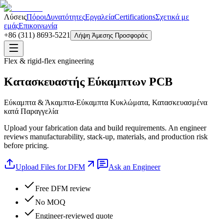
Λύσεις
Πόροι
Δυνατότητες
Εργαλεία
Certifications
Σχετικά με
εμάς
Επικοινωνία
+86 (311) 8693-5221
Λήψη Άμεσης Προσφοράς
Flex & rigid-flex engineering
Κατασκευαστής Εύκαμπτων PCB
Εύκαμπτα & Άκαμπτα-Εύκαμπτα Κυκλώματα, Κατασκευασμένα
κατά Παραγγελία
Upload your fabrication data and build requirements. An engineer
reviews manufacturability, stack-up, materials, and production risk
before pricing.
Upload Files for DFM
Ask an Engineer
Free DFM review
No MOQ
Engineer-reviewed quote