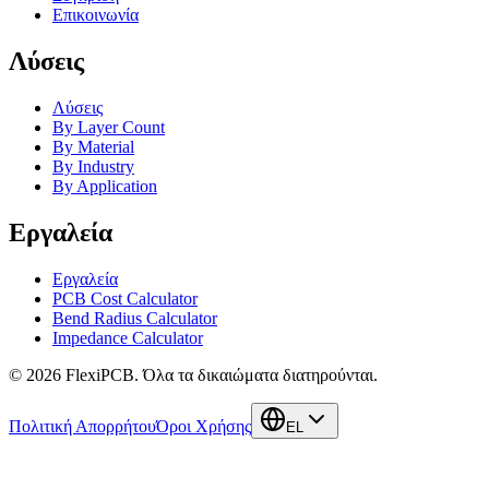
Επικοινωνία
Λύσεις
Λύσεις
By Layer Count
By Material
By Industry
By Application
Εργαλεία
Εργαλεία
PCB Cost Calculator
Bend Radius Calculator
Impedance Calculator
©
2026
FlexiPCB
.
Όλα τα δικαιώματα διατηρούνται.
Πολιτική Απορρήτου
Όροι Χρήσης
EL