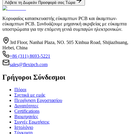
Λάβετε τη Δωρεάν Προσφορά σας Τώρα
Κορυφαίος κατασκευαστής εύκαμπτων PCB και άκαμπτων-
εύκαμπτων PCB. Συνδυάζουμε μηχανική ακριβείας με εύκαμπτα
υποστρώματα για την επόμενη γενιά συμπαγών ηλεκτρονικών.
3rd Floor, Nanhai Plaza, NO. 505 Xinhua Road, Shijiazhuang,
Hebei, China
+86 (311) 8693-5221
sales@flexipcb.com
Γρήγοροι Σύνδεσμοι
Πόροι
Σχετικά με εμάς
Περιήγηση Εργοστασίου
Δυνατότητες
Certifications
Βιομηχανίες
Συχνές Ερωτήσεις
Ιστολόγιο
Σύγκριση