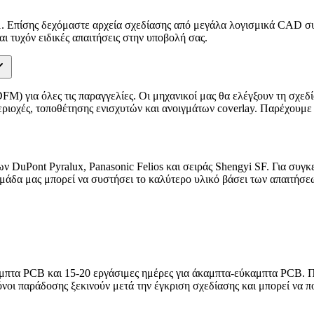
. Επίσης δεχόμαστε αρχεία σχεδίασης από μεγάλα λογισμικά CAD σ
ι τυχόν ειδικές απαιτήσεις στην υποβολή σας.
M) για όλες τις παραγγελίες. Οι μηχανικοί μας θα ελέγξουν τη σχε
ριοχές, τοποθέτησης ενισχυτών και ανοιγμάτων coverlay. Παρέχουμε
 DuPont Pyralux, Panasonic Felios και σειράς Shengyi SF. Για συ
ομάδα μας μπορεί να συστήσει το καλύτερο υλικό βάσει των απαιτήσε
αμπτα PCB και 15-20 εργάσιμες ημέρες για άκαμπτα-εύκαμπτα PCB. Π
χρόνοι παράδοσης ξεκινούν μετά την έγκριση σχεδίασης και μπορεί να 