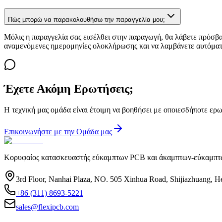
Πώς μπορώ να παρακολουθήσω την παραγγελία μου;
Μόλις η παραγγελία σας εισέλθει στην παραγωγή, θα λάβετε πρόσβ
αναμενόμενες ημερομηνίες ολοκλήρωσης και να λαμβάνετε αυτόματε
Έχετε Ακόμη Ερωτήσεις;
Η τεχνική μας ομάδα είναι έτοιμη να βοηθήσει με οποιεσδήποτε ερωτ
Επικοινωνήστε με την Ομάδα μας
Κορυφαίος κατασκευαστής εύκαμπτων PCB και άκαμπτων-εύκαμπτων
3rd Floor, Nanhai Plaza, NO. 505 Xinhua Road, Shijiazhuang, H
+86 (311) 8693-5221
sales@flexipcb.com