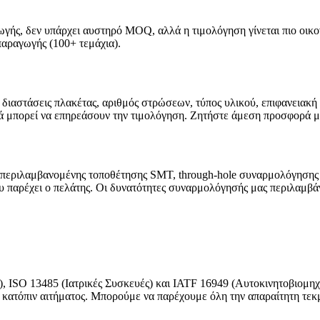
γωγής, δεν υπάρχει αυστηρό MOQ, αλλά η τιμολόγηση γίνεται πιο οικ
παραγωγής (100+ τεμάχια).
διαστάσεις πλακέτας, αριθμός στρώσεων, τύπος υλικού, επιφανειακή
λικά μπορεί να επηρεάσουν την τιμολόγηση. Ζητήστε άμεση προσφορά 
περιλαμβανομένης τοποθέτησης SMT, through-hole συναρμολόγησης 
παρέχει ο πελάτης. Οι δυνατότητες συναρμολόγησής μας περιλαμβάν
), ISO 13485 (Ιατρικές Συσκευές) και IATF 16949 (Αυτοκινητοβιομηχ
κατόπιν αιτήματος. Μπορούμε να παρέχουμε όλη την απαραίτητη τ