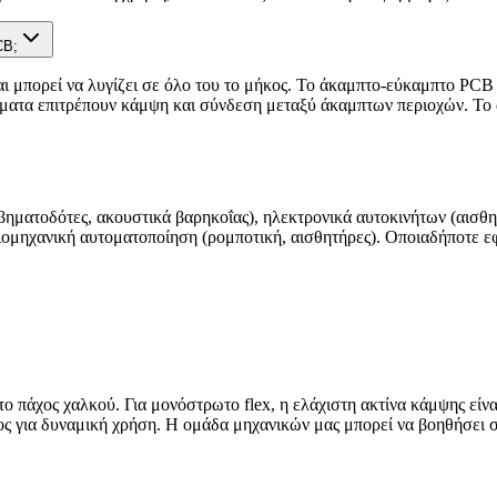
CB;
ι μπορεί να λυγίζει σε όλο του το μήκος. Το άκαμπτο-εύκαμπτο PCB
ήματα επιτρέπουν κάμψη και σύνδεση μεταξύ άκαμπτων περιοχών. Το 
βηματοδότες, ακουστικά βαρηκοΐας), ηλεκτρονικά αυτοκινήτων (αισθ
βιομηχανική αυτοματοποίηση (ρομποτική, αισθητήρες). Οποιαδήποτε 
ο πάχος χαλκού. Για μονόστρωτο flex, η ελάχιστη ακτίνα κάμψης είναι
άχος για δυναμική χρήση. Η ομάδα μηχανικών μας μπορεί να βοηθήσει 