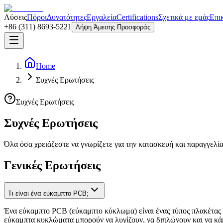
Λύσεις
Πόροι
Δυνατότητες
Εργαλεία
Certifications
Σχετικά με εμάς
Επι
+86 (311) 8693-5221
Λήψη Άμεσης Προσφοράς
Home
Συχνές Ερωτήσεις
Συχνές Ερωτήσεις
Συχνές Ερωτήσεις
Όλα όσα χρειάζεστε να γνωρίζετε για την κατασκευή και παραγγελ
Γενικές Ερωτήσεις
Τι είναι ένα εύκαμπτο PCB;
Ένα εύκαμπτο PCB (εύκαμπτο κύκλωμα) είναι ένας τύπος πλακέτας
εύκαμπτα κυκλώματα μπορούν να λυγίζουν, να διπλώνουν και να κάμπ