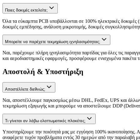
Ποιες δοκιμές εκτελείτε;
Όλα τα εύκαμπτα PCB υποβάλλονται σε 100% ηλεκτρικές δοκιμές (f
δοκιμές εμπέδησης, ανάλυση μικροτομής, δοκιμές συγκολλησιμότητα
Μπορείτε να παρέχετε τεκμηρίωση ιχνηλασιμότητας;
Ναι, παρέχουμε πλήρη ιχνηλασιμότητα παρτίδας για όλες τις παραγγε
και αεροδιαστημικές εφαρμογές, προσφέρουμε ενισχυμένα πακέτα τ
Αποστολή & Υποστήριξη
Αποστέλλετε διεθνώς;
Ναι, αποστέλλουμε παγκοσμίως μέσω DHL, FedEx, UPS και άλλων μ
τεκμηρίωση εξαγωγής και μπορούμε να αποστείλουμε DDP (Delivere
Τι γίνεται αν λάβω ελαττωματικές πλακέτες;
Υποστηρίζουμε την ποιότητά μας με εγγύηση 100% ικανοποίησης. Α
αναφέρετε τυχόν προβλήματα εντός 30 ημερών από την παραλαβή με