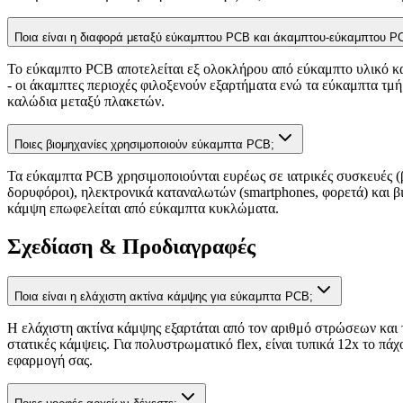
Ποια είναι η διαφορά μεταξύ εύκαμπτου PCB και άκαμπτου-εύκαμπτου P
Το εύκαμπτο PCB αποτελείται εξ ολοκλήρου από εύκαμπτο υλικό κα
- οι άκαμπτες περιοχές φιλοξενούν εξαρτήματα ενώ τα εύκαμπτα τμ
καλώδια μεταξύ πλακετών.
Ποιες βιομηχανίες χρησιμοποιούν εύκαμπτα PCB;
Τα εύκαμπτα PCB χρησιμοποιούνται ευρέως σε ιατρικές συσκευές (
δορυφόροι), ηλεκτρονικά καταναλωτών (smartphones, φορετά) και 
κάμψη επωφελείται από εύκαμπτα κυκλώματα.
Σχεδίαση & Προδιαγραφές
Ποια είναι η ελάχιστη ακτίνα κάμψης για εύκαμπτα PCB;
Η ελάχιστη ακτίνα κάμψης εξαρτάται από τον αριθμό στρώσεων και τ
στατικές κάμψεις. Για πολυστρωματικό flex, είναι τυπικά 12x το π
εφαρμογή σας.