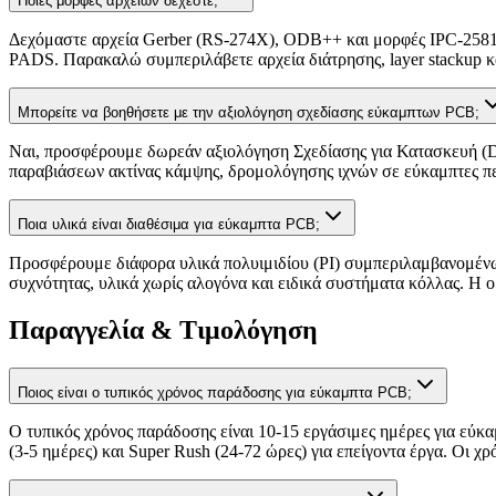
Ποιες μορφές αρχείων δέχεστε;
Δεχόμαστε αρχεία Gerber (RS-274X), ODB++ και μορφές IPC-2581
PADS. Παρακαλώ συμπεριλάβετε αρχεία διάτρησης, layer stackup κα
Μπορείτε να βοηθήσετε με την αξιολόγηση σχεδίασης εύκαμπτων PCB;
Ναι, προσφέρουμε δωρεάν αξιολόγηση Σχεδίασης για Κατασκευή (DF
παραβιάσεων ακτίνας κάμψης, δρομολόγησης ιχνών σε εύκαμπτες πε
Ποια υλικά είναι διαθέσιμα για εύκαμπτα PCB;
Προσφέρουμε διάφορα υλικά πολυιμιδίου (PI) συμπεριλαμβανομένων
συχνότητας, υλικά χωρίς αλογόνα και ειδικά συστήματα κόλλας. Η 
Παραγγελία & Τιμολόγηση
Ποιος είναι ο τυπικός χρόνος παράδοσης για εύκαμπτα PCB;
Ο τυπικός χρόνος παράδοσης είναι 10-15 εργάσιμες ημέρες για εύκ
(3-5 ημέρες) και Super Rush (24-72 ώρες) για επείγοντα έργα. Οι 