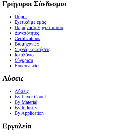
Γρήγοροι Σύνδεσμοι
Πόροι
Σχετικά με εμάς
Περιήγηση Εργοστασίου
Δυνατότητες
Certifications
Βιομηχανίες
Συχνές Ερωτήσεις
Ιστολόγιο
Σύγκριση
Επικοινωνία
Λύσεις
Λύσεις
By Layer Count
By Material
By Industry
By Application
Εργαλεία