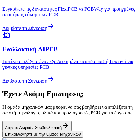
Συγκρίνετε τις δυνατότητες FlexiPCB vs PCBWay για προηγμένες
απαιτήσεις εύκαμπτων PCB.
Διαβάστε τη Σύγκριση
Εναλλακτική AllPCB
Γιατί να επιλέξετε έναν εξειδικευμένο κατασκευαστή flex αντί για
γενικές υπηρεσίες PCB.
Διαβάστε τη Σύγκριση
Έχετε Ακόμη Ερωτήσεις;
Η ομάδα μηχανικών μας μπορεί να σας βοηθήσει να επιλέξετε τη
σωστή τεχνολογία, υλικά και προδιαγραφές PCB για το έργο σας.
Λάβετε Δωρεάν Συμβουλευτική
Επικοινωνήστε με την Ομάδα Μηχανικών