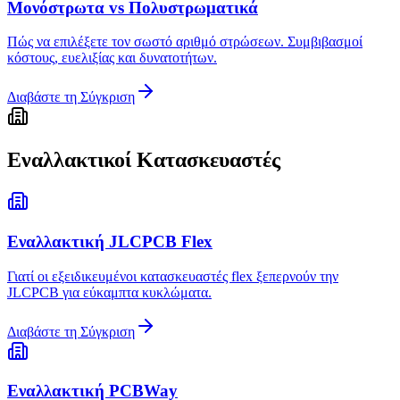
Μονόστρωτα vs Πολυστρωματικά
Πώς να επιλέξετε τον σωστό αριθμό στρώσεων. Συμβιβασμοί
κόστους, ευελιξίας και δυνατοτήτων.
Διαβάστε τη Σύγκριση
Εναλλακτικοί Κατασκευαστές
Εναλλακτική JLCPCB Flex
Γιατί οι εξειδικευμένοι κατασκευαστές flex ξεπερνούν την
JLCPCB για εύκαμπτα κυκλώματα.
Διαβάστε τη Σύγκριση
Εναλλακτική PCBWay