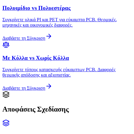
Πολυιμίδιο vs Πολυεστέρας
Συγκρίνετε υλικά PI και PET για εύκαμπτα PCB. Θερμικές,
μηχανικές και οικονομικές διαφορές.
Διαβάστε τη Σύγκριση
Με Κόλλα vs Χωρίς Κόλλα
Συγκρίνετε τύπους κατασκευής εύκαμπτων PCB. Διαφορές
θερμικής απόδοσης και αξιοπιστίας.
Διαβάστε τη Σύγκριση
Αποφάσεις Σχεδίασης