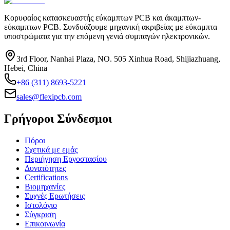
Κορυφαίος κατασκευαστής εύκαμπτων PCB και άκαμπτων-
εύκαμπτων PCB. Συνδυάζουμε μηχανική ακριβείας με εύκαμπτα
υποστρώματα για την επόμενη γενιά συμπαγών ηλεκτρονικών.
3rd Floor, Nanhai Plaza, NO. 505 Xinhua Road, Shijiazhuang,
Hebei, China
+86 (311) 8693-5221
sales@flexipcb.com
Γρήγοροι Σύνδεσμοι
Πόροι
Σχετικά με εμάς
Περιήγηση Εργοστασίου
Δυνατότητες
Certifications
Βιομηχανίες
Συχνές Ερωτήσεις
Ιστολόγιο
Σύγκριση
Επικοινωνία