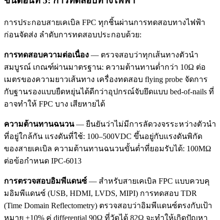
ขั้นตอนที่ 5: การทดสอบทางไฟฟ้า
การประกอบสายเคเบิล FPC ทุกชิ้นผ่านการทดสอบทางไฟฟ้า
ก่อนจัดส่ง ลำดับการทดสอบประกอบด้วย:
การทดสอบความต่อเนื่อง
— ตรวจสอบว่าทุกเส้นทางตัวนำ
สมบูรณ์ เกณฑ์ผ่านมาตรฐาน: ความต้านทานต่ำกว่า 10Ω ต่อ
เมตรของความยาวเส้นทาง เครื่องทดสอบ flying probe จัดการ
กับฐานรองแบบยืดหยุ่นได้ดีกว่าอุปกรณ์จับยึดแบบ bed-of-nails ที่
อาจทำให้ FPC บาง เสียหายได้
ความต้านทานฉนวน
— ยืนยันว่าไม่มีการลัดวงจรระหว่างตัวนำ
ที่อยู่ใกล้กัน แรงดันที่ใช้: 100–500VDC ขึ้นอยู่กับแรงดันพิกัด
ของสายเคเบิล ความต้านทานฉนวนขั้นต่ำที่ยอมรับได้: 100MΩ
ต่อข้อกำหนด IPC-6013
การตรวจสอบอิมพีแดนซ์
— สำหรับสายเคเบิล FPC แบบควบคุ
มอิมพีแดนซ์ (USB, HDMI, LVDS, MIPI) การทดสอบ TDR
(Time Domain Reflectometry) ตรวจสอบว่าอิมพีแดนซ์ตรงกับเป้า
หมาย ±10% คู่ differential 90Ω ที่วัดได้ 82Ω จะทำให้เกิดปัญหา