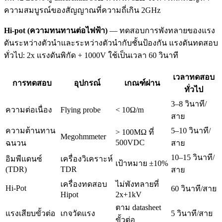
ความสมบูรณ์ของสัญญาณที่ความถี่เกิน 2GHz
Hi-pot (ความทนทานต่อไฟฟ้า)
— ทดสอบการพังทลายของแรง
ดันระหว่างตัวนำและระหว่างตัวนำกับชั้นป้องกัน แรงดันทดสอบ
ทั่วไป: 2x แรงดันพิกัด + 1000V ใช้เป็นเวลา 60 วินาที
เวลาทดสอบ
การทดสอบ
อุปกรณ์
เกณฑ์ผ่าน
ทั่วไป
3–8 วินาที/
ความต่อเนื่อง
Flying probe
< 10Ω/m
สาย
ความต้านทาน
5–10 วินาที/
> 100MΩ ที่
Megohmmeter
500VDC
ฉนวน
สาย
10–15 วินาที/
อิมพีแดนซ์
เครื่องวิเคราะห์
เป้าหมาย ±10%
(TDR)
TDR
สาย
เครื่องทดสอบ
ไม่พังทลายที่
Hi-Pot
60 วินาที/สาย
Hipot
2x+1kV
ตาม datasheet
แรงเสียบขั้วต่อ
เกจวัดแรง
5 วินาที/สาย
ขั้วต่อ