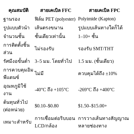
คุณสมบัติ
สายเคเบิล FFC
สายเคเบิล FPC
Polyimide (Kapton)
ฐานรอง
ฟิล์ม PET (polyester)
รูปแบบตัวนำ
เส้นตรงขนาน
รูปแบบเส้นทางใดก็ได้
จำนวนชั้น
ชั้นเดียวเท่านั้น
1–10+ ชั้น
การติดตั้งชิ้น
ไม่รองรับ
รองรับ SMT/THT
ส่วน
รัศมีงอขั้นต่ำ
3–5 มม. โดยทั่วไป
1.5 มม. (ชั้นเดียว)
การควบคุมอิม
ไม่มี
ควบคุมได้ถึง ±10%
พีแดนซ์
อุณหภูมิใช้
-40°C ถึง +105°C
-269°C ถึง +400°C
งาน
ต้นทุนทั่วไป
$0.10–$0.80
$1.50–$15.00+
(ต่อหน่วย)
การเชื่อมต่อริบบอน
การวางเส้นทางสัญญาณ
เหมาะสำหรับ
LCD/กล้อง
หลายช่องทาง