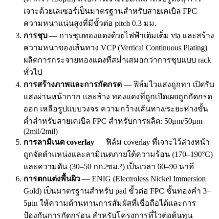
เจาะด้วยเลเซอร์เป็นมาตรฐานสำหรับสายเคเบิล FPC
ความหนาแน่นสูงที่มีขั้วต่อ pitch 0.3 มม.
การชุบ
— การชุบทองแดงด้วยไฟฟ้าเติมเต็ม via และสร้าง
ความหนาของเส้นทาง VCP (Vertical Continuous Plating)
ผลิตการกระจายทองแดงที่สม่ำเสมอกว่าการชุบแบบ rack
ทั่วไป
การสร้างภาพและการกัดกรด
— ฟิล์มไวแสงถูกทา เปิดรับ
แสงผ่านหน้ากาก และล้าง ทองแดงที่ถูกเปิดเผยถูกกัดกรด
ออก เหลือรูปแบบวงจร ความกว้างเส้นทาง/ระยะห่างขั้น
ต่ำสำหรับสายเคเบิล FPC สำหรับการผลิต: 50μm/50μm
(2mil/2mil)
การลามิเนต coverlay
— ฟิล์ม coverlay ที่เจาะไว้ล่วงหน้า
ถูกจัดตำแหน่งและลามิเนตภายใต้ความร้อน (170–190°C)
และความดัน (30–50 กก./ซม.²) เป็นเวลา 60–90 นาที
การตกแต่งพื้นผิว
— ENIG (Electroless Nickel Immersion
Gold) เป็นมาตรฐานสำหรับ pad ขั้วต่อ FPC ชั้นทองคำ 3–
5μin ให้ความต้านทานการสัมผัสที่เชื่อถือได้และการ
ป้องกันการกัดกร่อน สำหรับโครงการที่ไวต่อต้นทุน