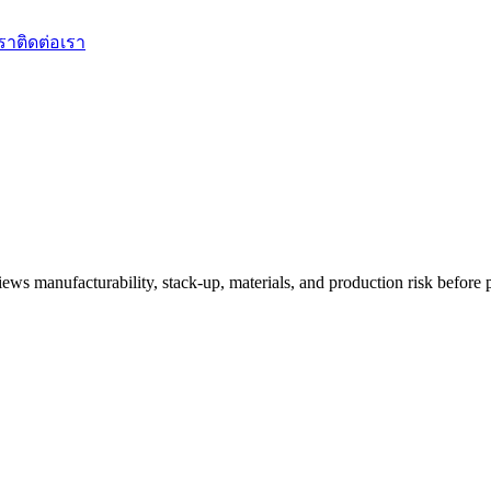
เรา
ติดต่อเรา
ews manufacturability, stack-up, materials, and production risk before p