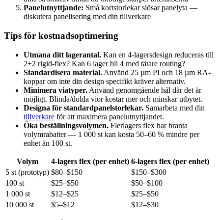
Panelutnyttjande:
Små kortstorlekar slösar panelyta —
diskutera panelisering med din tillverkare
Tips för kostnadsoptimering
Utmana ditt lagerantal.
Kan en 4-lagersdesign reduceras till
2+2 rigid-flex? Kan 6 lager bli 4 med tätare routing?
Standardisera material.
Använd 25 µm PI och 18 µm RA-
koppar om inte din design specifikt kräver alternativ.
Minimera viatyper.
Använd genomgående hål där det är
möjligt. Blinda/dolda vior kostar mer och minskar utbytet.
Designa för standardpanelstorlekar.
Samarbeta med din
tillverkare
för att maximera panelutnyttjandet.
Öka beställningsvolymen.
Flerlagers flex har branta
volymrabatter — 1 000 st kan kosta 50–60 % mindre per
enhet än 100 st.
Volym
4-lagers flex (per enhet)
6-lagers flex (per enhet)
5 st (prototyp)
$80–$150
$150–$300
100 st
$25–$50
$50–$100
1 000 st
$12–$25
$25–$50
10 000 st
$5–$12
$12–$30