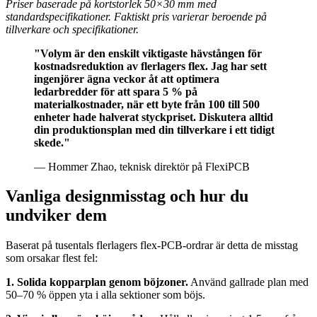
Priser baserade på kortstorlek 50×30 mm med
standardspecifikationer. Faktiskt pris varierar beroende på
tillverkare och specifikationer.
"Volym är den enskilt viktigaste hävstången för
kostnadsreduktion av flerlagers flex. Jag har sett
ingenjörer ägna veckor åt att optimera
ledarbredder för att spara 5 % på
materialkostnader, när ett byte från 100 till 500
enheter hade halverat styckpriset. Diskutera alltid
din produktionsplan med din tillverkare i ett tidigt
skede."
— Hommer Zhao, teknisk direktör på FlexiPCB
Vanliga designmisstag och hur du
undviker dem
Baserat på tusentals flerlagers flex-PCB-ordrar är detta de misstag
som orsakar flest fel:
1. Solida kopparplan genom böjzoner.
Använd gallrade plan med
50–70 % öppen yta i alla sektioner som böjs.