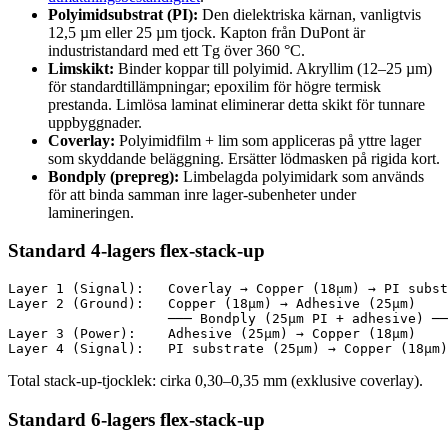
Polyimidsubstrat (PI):
Den dielektriska kärnan, vanligtvis
12,5 µm eller 25 µm tjock. Kapton från DuPont är
industristandard med ett Tg över 360 °C.
Limskikt:
Binder koppar till polyimid. Akryllim (12–25 µm)
för standardtillämpningar; epoxilim för högre termisk
prestanda. Limlösa laminat eliminerar detta skikt för tunnare
uppbyggnader.
Coverlay:
Polyimidfilm + lim som appliceras på yttre lager
som skyddande beläggning. Ersätter lödmasken på rigida kort.
Bondply (prepreg):
Limbelagda polyimidark som används
för att binda samman inre lager-subenheter under
lamineringen.
Standard 4-lagers flex-stack-up
Layer 1 (Signal):   Coverlay → Copper (18µm) → PI subst
Layer 2 (Ground):   Copper (18µm) → Adhesive (25µm)

                    ─── Bondply (25µm PI + adhesive) ──
Layer 3 (Power):    Adhesive (25µm) → Copper (18µm)

Total stack-up-tjocklek: cirka 0,30–0,35 mm (exklusive coverlay).
Standard 6-lagers flex-stack-up