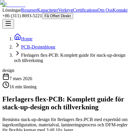
Lösningar
Resurser
Kapaciteter
Verktyg
Certifications
Om Oss
Kontakt
+86 (311) 8693-5221
Få Offert Direkt
Home
PCB-Designblogg
Flerlagers flex-PCB: Komplett guide för stack-up-design
och tillverkning
design
7 mars 2026
16
min läsning
Flerlagers flex-PCB: Komplett guide för
stack-up-design och tillverkning
Bemästra stack-up-design för flerlagers flex-PCB med expertråd om
lagerkonfiguration, materialval, lamineringsprocess och DFM-regler
för flexibla kretsar med 3 till 10+ lager.