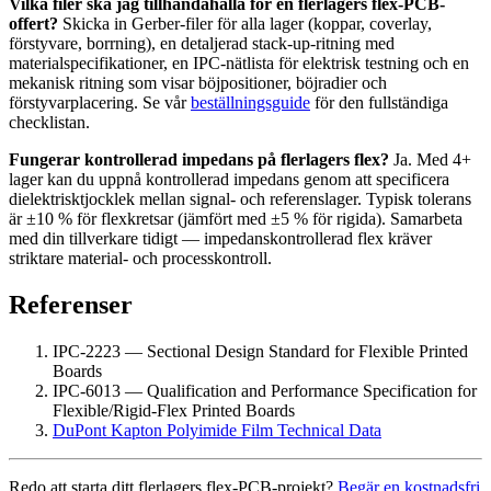
Vilka filer ska jag tillhandahålla för en flerlagers flex-PCB-
offert?
Skicka in Gerber-filer för alla lager (koppar, coverlay,
förstyvare, borrning), en detaljerad stack-up-ritning med
materialspecifikationer, en IPC-nätlista för elektrisk testning och en
mekanisk ritning som visar böjpositioner, böjradier och
förstyvarplacering. Se vår
beställningsguide
för den fullständiga
checklistan.
Fungerar kontrollerad impedans på flerlagers flex?
Ja. Med 4+
lager kan du uppnå kontrollerad impedans genom att specificera
dielektrisktjocklek mellan signal- och referenslager. Typisk tolerans
är ±10 % för flexkretsar (jämfört med ±5 % för rigida). Samarbeta
med din tillverkare tidigt — impedanskontrollerad flex kräver
striktare material- och processkontroll.
Referenser
IPC-2223 — Sectional Design Standard for Flexible Printed
Boards
IPC-6013 — Qualification and Performance Specification for
Flexible/Rigid-Flex Printed Boards
DuPont Kapton Polyimide Film Technical Data
Redo att starta ditt flerlagers flex-PCB-projekt?
Begär en kostnadsfri