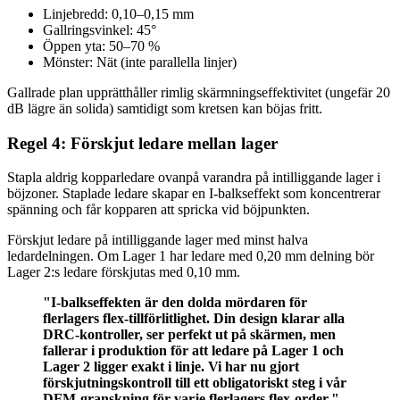
Linjebredd: 0,10–0,15 mm
Gallringsvinkel: 45°
Öppen yta: 50–70 %
Mönster: Nät (inte parallella linjer)
Gallrade plan upprätthåller rimlig skärmningseffektivitet (ungefär 20
dB lägre än solida) samtidigt som kretsen kan böjas fritt.
Regel 4: Förskjut ledare mellan lager
Stapla aldrig kopparledare ovanpå varandra på intilliggande lager i
böjzoner. Staplade ledare skapar en I-balkseffekt som koncentrerar
spänning och får kopparen att spricka vid böjpunkten.
Förskjut ledare på intilliggande lager med minst halva
ledardelningen. Om Lager 1 har ledare med 0,20 mm delning bör
Lager 2:s ledare förskjutas med 0,10 mm.
"I-balkseffekten är den dolda mördaren för
flerlagers flex-tillförlitlighet. Din design klarar alla
DRC-kontroller, ser perfekt ut på skärmen, men
fallerar i produktion för att ledare på Lager 1 och
Lager 2 ligger exakt i linje. Vi har nu gjort
förskjutningskontroll till ett obligatoriskt steg i vår
DFM-granskning för varje flerlagers flex-order."