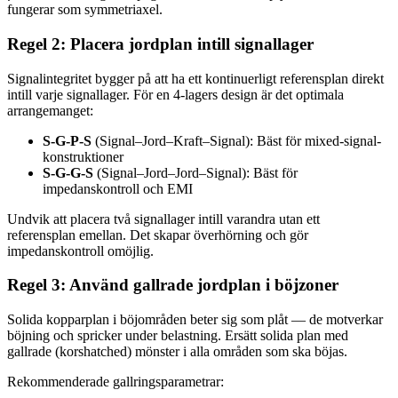
fungerar som symmetriaxel.
Regel 2: Placera jordplan intill signallager
Signalintegritet bygger på att ha ett kontinuerligt referensplan direkt
intill varje signallager. För en 4-lagers design är det optimala
arrangemanget:
S-G-P-S
(Signal–Jord–Kraft–Signal): Bäst för mixed-signal-
konstruktioner
S-G-G-S
(Signal–Jord–Jord–Signal): Bäst för
impedanskontroll och EMI
Undvik att placera två signallager intill varandra utan ett
referensplan emellan. Det skapar överhörning och gör
impedanskontroll omöjlig.
Regel 3: Använd gallrade jordplan i böjzoner
Solida kopparplan i böjområden beter sig som plåt — de motverkar
böjning och spricker under belastning. Ersätt solida plan med
gallrade (korshatched) mönster i alla områden som ska böjas.
Rekommenderade gallringsparametrar: