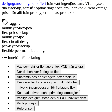
designgranskning och offert
från vårt ingenjörsteam. Vi analyserar
din stack-up, föreslår optimeringar och erbjuder konkurrenskraftiga
priser för allt från prototyper till massproduktion.
Taggar
:
multilayer-flex-pcb
flex-pcb-stackup
multilayer-fpc
flex-circuit-design
pcb-layer-stackup
flexible-pcb-manufacturing
Innehållsförteckning
Vad som skiljer flerlagers flex-PCB från andra
När du behöver flerlagers flex
Anatomin hos en flerlagers flex-stack-up
Designregler för stack-up och tillförlitlighet
Tillverkningsprocessen för flerlagers flex
Kostnadsdrivare och optimeringsstrategier
Vanliga designmisstag och hur du undviker dem
Vanliga frågor
Referenser