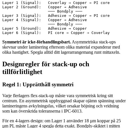
Layer 1 (Signal):   Coverlay → Copper → PI core

Layer 2 (Ground):   Copper → Adhesive

                    ─── Bondply ───

Layer 3 (Signal):   Adhesive → Copper → PI core

Layer 4 (Signal):   Copper → Adhesive

                    ─── Bondply ───

Layer 5 (Ground):   Adhesive → Copper

Symmetri är icke-förhandlingsbart.
Asymmetriska stack-ups
skevnar under laminering eftersom olika material expanderar med
olika hastighet. Spegla alltid ditt lagerarrangemang runt mittaxeln.
Designregler för stack-up och
tillförlitlighet
Regel 1: Upprätthåll symmetri
Varje flerlagers flex-stack-up måste vara symmetrisk kring sitt
centrum. En asymmetrisk uppbyggnad skapar ojämn spänning under
lamineringens avkylningsfas, vilket orsakar böjning och vridning
som kan överskrida toleranserna i IPC-6013.
För en 4-lagers design: om Lager 1 använder 18 µm koppar på 25
µm PI, måste Lager 4 spegla detta exakt. Bondply-skiktet i mitten