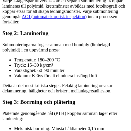
Varje 2-lagerspar tillverkas som en separat submontering. Koppar
lamineras till polyimid, kretsmönster avbildas med fotolitografi och
koppar etsas för att skapa ledningsmönster. Varje submontering
genomgår
AOI (automatisk optisk inspektion)
innan processen
fortsätter.
Steg 2: Laminering
Submonteringarna fogas samman med bondply (limbelagd
polyimid) i en uppvärmd press:
Temperatur: 180–200 °C
Tryck: 15–30 kg/cm²
Varaktighet: 60–90 minuter
Vakuum: Krävs för att eliminera instängd luft
Detta är det mest kritiska steget. Felaktig laminering orsakar
delaminering, håligheter och brister i mellanlagersadhesion.
Steg 3: Borrning och plätering
Pläterade genomgående hål (PTH) kopplar samman lager efter
laminering:
Mekanisk borrning: Minsta håldiameter 0,15 mm