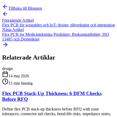
Tillbaka till Bloggen
Föregående Artikel
Flex PCB för wearables och IoT: design, tillverkning och integration
Nästa Artikel
Flex PCB for Medicintekniska Produkter: Biokompatibilitet, ISO
13485 och Designkrav
Relaterade Artiklar
design
14 maj 2026
15
min läsning
Flex PCB Stack-Up Thickness: 6 DFM Checks
Before RFQ
Define flex PCB stack-up thickness before RFQ with zone
tolerances, connector tail checks, bend-life risks, impedance notes,