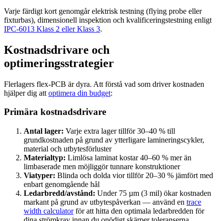
Varje färdigt kort genomgår elektrisk testning (flying probe eller
fixturbas), dimensionell inspektion och kvalificeringstestning enligt
IPC-6013 Klass 2 eller Klass 3
.
Kostnadsdrivare och
optimeringsstrategier
Flerlagers flex-PCB är dyra. Att förstå vad som driver kostnaden
hjälper dig att
optimera din budget
:
Primära kostnadsdrivare
Antal lager:
Varje extra lager tillför 30–40 % till
grundkostnaden på grund av ytterligare lamineringscykler,
material och utbytesförluster
Materialtyp:
Limlösa laminat kostar 40–60 % mer än
limbaserade men möjliggör tunnare konstruktioner
Viatyper:
Blinda och dolda vior tillför 20–30 % jämfört med
enbart genomgående hål
Ledarbredd/avstånd:
Under 75 µm (3 mil) ökar kostnaden
markant på grund av utbytespåverkan — använd en
trace
width calculator
för att hitta den optimala ledarbredden för
dina strömkrav innan du onödigt skärper toleranserna