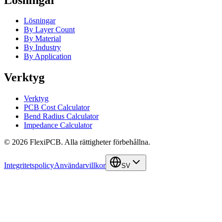
Lösningar
By Layer Count
By Material
By Industry
By Application
Verktyg
Verktyg
PCB Cost Calculator
Bend Radius Calculator
Impedance Calculator
©
2026
FlexiPCB
.
Alla rättigheter förbehållna.
Integritetspolicy
Användarvillkor
SV