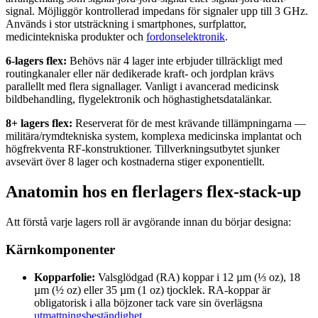
signal. Möjliggör kontrollerad impedans för signaler upp till 3 GHz.
Används i stor utsträckning i smartphones, surfplattor,
medicintekniska produkter och
fordonselektronik
.
6-lagers flex:
Behövs när 4 lager inte erbjuder tillräckligt med
routingkanaler eller när dedikerade kraft- och jordplan krävs
parallellt med flera signallager. Vanligt i avancerad medicinsk
bildbehandling, flygelektronik och höghastighetsdatalänkar.
8+ lagers flex:
Reserverat för de mest krävande tillämpningarna —
militära/rymdtekniska system, komplexa medicinska implantat och
högfrekventa RF-konstruktioner. Tillverkningsutbytet sjunker
avsevärt över 8 lager och kostnaderna stiger exponentiellt.
Anatomin hos en flerlagers flex-stack-up
Att förstå varje lagers roll är avgörande innan du börjar designa:
Kärnkomponenter
Kopparfolie:
Valsglödgad (RA) koppar i 12 µm (⅓ oz), 18
µm (½ oz) eller 35 µm (1 oz) tjocklek. RA-koppar är
obligatorisk i alla böjzoner tack vare sin överlägsna
utmattningsbeständighet
.