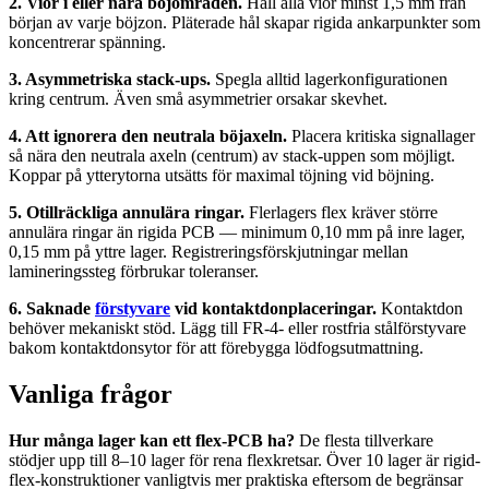
2. Vior i eller nära böjområden.
Håll alla vior minst 1,5 mm från
början av varje böjzon. Pläterade hål skapar rigida ankarpunkter som
koncentrerar spänning.
3. Asymmetriska stack-ups.
Spegla alltid lagerkonfigurationen
kring centrum. Även små asymmetrier orsakar skevhet.
4. Att ignorera den neutrala böjaxeln.
Placera kritiska signallager
så nära den neutrala axeln (centrum) av stack-uppen som möjligt.
Koppar på ytterytorna utsätts för maximal töjning vid böjning.
5. Otillräckliga annulära ringar.
Flerlagers flex kräver större
annulära ringar än rigida PCB — minimum 0,10 mm på inre lager,
0,15 mm på yttre lager. Registreringsförskjutningar mellan
lamineringssteg förbrukar toleranser.
6. Saknade
förstyvare
vid kontaktdonplaceringar.
Kontaktdon
behöver mekaniskt stöd. Lägg till FR-4- eller rostfria stålförstyvare
bakom kontaktdonsytor för att förebygga lödfogsutmattning.
Vanliga frågor
Hur många lager kan ett flex-PCB ha?
De flesta tillverkare
stödjer upp till 8–10 lager för rena flexkretsar. Över 10 lager är rigid-
flex-konstruktioner vanligtvis mer praktiska eftersom de begränsar