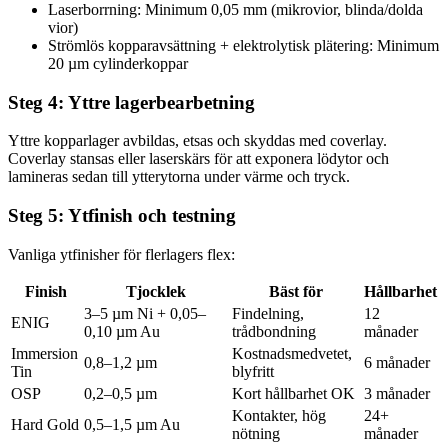
Laserborrning: Minimum 0,05 mm (mikrovior, blinda/dolda
vior)
Strömlös kopparavsättning + elektrolytisk plätering: Minimum
20 µm cylinderkoppar
Steg 4: Yttre lagerbearbetning
Yttre kopparlager avbildas, etsas och skyddas med coverlay.
Coverlay stansas eller laserskärs för att exponera lödytor och
lamineras sedan till ytterytorna under värme och tryck.
Steg 5: Ytfinish och testning
Vanliga ytfinisher för flerlagers flex:
Finish
Tjocklek
Bäst för
Hållbarhet
3–5 µm Ni + 0,05–
Findelning,
12
ENIG
0,10 µm Au
trådbondning
månader
Immersion
Kostnadsmedvetet,
0,8–1,2 µm
6 månader
Tin
blyfritt
OSP
0,2–0,5 µm
Kort hållbarhet OK
3 månader
Kontakter, hög
24+
Hard Gold
0,5–1,5 µm Au
nötning
månader