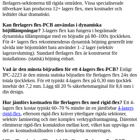
flerlagers-sektionerna till rigida områden. Vissa specialiserade
tillverkare kan producera 12+ lagers flex, men kostnader och
ledtider ökar dramatiskt.
Kan flerlagers flex-PCB användas i dynamiska
böjtillämpningar?
3-lagers flex kan fungera i begränsade
dynamiska tillämpningar med en böjradie på 80–100x tjockleken.
För 4+ lagers flex rekommenderas dynamisk böjning generellt inte
såvida inte böjområdet bara använder 1–2 lager (selektiv
lageravslutning). Standard flerlagers flex är konstruerat för
installations- (statisk) böjning enbart.
Vad är den minsta böjradien för ett 4-lagers flex-PCB?
Enligt
IPC-2223 är den minsta statiska böjradien för flerlagers flex 24x den
totala tjockleken. För ett typiskt 4-lagers flex på 0,30 mm tjocklek
innebär det 7,2 mm. Lägg till 20 % säkerhetsmarginal för 8,6 mm i
din design.
Hur jämförs kostnaden för flerlagers flex med rigid-flex?
Ett 4-
lagers flex kostar typiskt 60–70 % mindre än en jämförbar
4-lagers
rigid-flex
, eftersom rigid-flex kräver ytterligare rigida sektioner,
selektiv laminering och mer komplex verktygsframtagning. Däremot
eliminerar rigid-flex kontaktdon mellan kort, vilket kan uppväga en
del av kostnadsskillnaden i den kompletta monteringen.