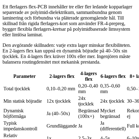
Ett flerlagers flex-PCB innehåller tre eller fler ledande kopparlager
separerade av polyimid-dielektrikum, sammanbundna genom
laminering och förbundna via pläterade genomgående hål. Till
skillnad från rigida flerlagers-kort som använder FR-4-prepreg,
bygger flexibla flerlagers-kretsar på polyimidbaserade limssystem
eller limlösa laminat.
Den avgörande skillnaden: varje extra lager minskar flexibiliteten.
En 2-lagers flex kan uppnå en dynamisk böjradie på 40–50x sin
tjocklek. En 4-lagers flex kräver 100x eller mer. Ingenjören måste
balansera routingdensitet mot mekanisk prestanda.
4-lagers
Parameter
2-lagers flex
6-lagers flex
8+ l
flex
0,20–0,40
0,35–0,60
Total tjocklek
0,10–0,20 mm
0,50–
mm
mm
24x
Min statisk böjradie
12x tjocklek
24x tjocklek
30–36
tjocklek
Dynamisk
Begränsad
Mycket
Reko
Ja (40–50x)
böjförmåga
(100x+)
begränsad
ej
Typisk
Ja
Grundläggande
Ja
Full k
impedanskontroll
(differentiell)
Relativ
1x
2,5–3x
4–5x
6–10