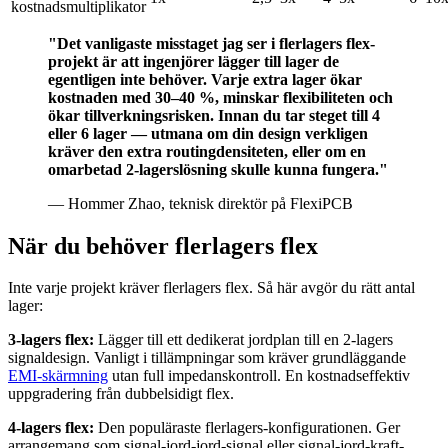
kostnadsmultiplikator
"Det vanligaste misstaget jag ser i flerlagers flex-
projekt är att ingenjörer lägger till lager de
egentligen inte behöver. Varje extra lager ökar
kostnaden med 30–40 %, minskar flexibiliteten och
ökar tillverkningsrisken. Innan du tar steget till 4
eller 6 lager — utmana om din design verkligen
kräver den extra routingdensiteten, eller om en
omarbetad 2-lagerslösning skulle kunna fungera."
— Hommer Zhao, teknisk direktör på FlexiPCB
När du behöver flerlagers flex
Inte varje projekt kräver flerlagers flex. Så här avgör du rätt antal
lager:
3-lagers flex:
Lägger till ett dedikerat jordplan till en 2-lagers
signaldesign. Vanligt i tillämpningar som kräver grundläggande
EMI-skärmning
utan full impedanskontroll. En kostnadseffektiv
uppgradering från dubbelsidigt flex.
4-lagers flex:
Den populäraste flerlagers-konfigurationen. Ger
arrangemang som signal-jord-jord-signal eller signal-jord-kraft-