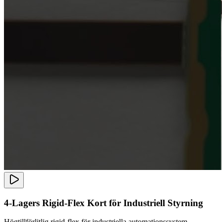
4-Lagers Rigid-Flex Kort för Industriell Styrning
Högtillförlitlig rigid-flex för industriella automationssystem