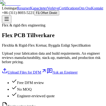
Lösningar
Resurser
Kapaciteter
Verktyg
Certifications
Om Oss
Kontakt
+86 (311) 8693-5221
Få Offert Direkt
Flex & rigid-flex engineering
Flex PCB Tillverkare
Flexibla & Rigid-Flex Kretsar, Byggda Enligt Specifikation
Upload your fabrication data and build requirements. An engineer
reviews manufacturability, stack-up, materials, and production risk
before pricing.
Upload Files for DFM
Ask an Engineer
Free DFM review
No MOQ
Engineer-reviewed quote