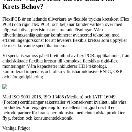
Krets Behov?
FlexiPCB är en ledande tillverkare av flexibla tryckta kretskort (Flex
PCB) och rigid-flex PCB, och betjänar kunder världen över med
högkvalitativa, precisionskonstruerade lösningar. Våra
tillverkningsanläggningar kombinerar avancerad teknologi med
erfaren ingenjörskonst för att leverera flexibla kretsar som uppfyller
de mest krävande specifikationerna.
Vi specialiserar oss på ett brett utbud av flex PCB-applikationer, från
enkelskiktade flexibla kretsar till komplexa flerskikts rigid-flex
monteringar. Våra kapaciteter inkluderar HDI-teknologi,
kontrollerad impedans och olika ytfinishar inklusive ENIG, OSP
och hårdguldplätering.
Med ISO 9001:2015, ISO 13485 (Medicin) och IATF 16949
(Fordon) certifieringar säkerställer vi konsekvent kvalitet i alla våra
produkter. Vårt engagemang för excellens har gjort oss till en
betrodd partner för branscher inklusive medicintekniska produkter,
flyg, fordon och konsumentelektronik.
Vanliga Frågor