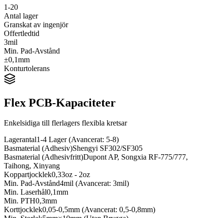
1-20
Antal lager
Granskat av ingenjör
Offertledtid
3mil
Min. Pad-Avstånd
±0,1mm
Konturtolerans
Flex PCB-Kapaciteter
Enkelsidiga till flerlagers flexibla kretsar
Lagerantal
1-4 Lager (Avancerat: 5-8)
Basmaterial (Adhesiv)
Shengyi SF302/SF305
Basmaterial (Adhesivfritt)
Dupont AP, Songxia RF-775/777,
Taihong, Xinyang
Koppartjocklek
0,33oz - 2oz
Min. Pad-Avstånd
4mil (Avancerat: 3mil)
Min. Laserhål
0,1mm
Min. PTH
0,3mm
Korttjocklek
0,05-0,5mm (Avancerat: 0,5-0,8mm)