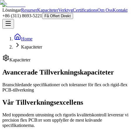
Lösningar
Resurser
Kapaciteter
Verktyg
Certifications
Om Oss
Kontakt
+86 (311) 8693-5221
Få Offert Direkt
Home
Kapaciteter
Kapaciteter
Avancerade Tillverkningskapaciteter
Branschledande specifikationer och toleranser för flex och rigid-flex
PCB-tillverkning
Vår Tillverkningsexcellens
Med toppmodern utrustning och rigorös kvalitetskontroll levererar vi
precision flex PCB:er som uppfyller de mest krävande
specifikationerna.