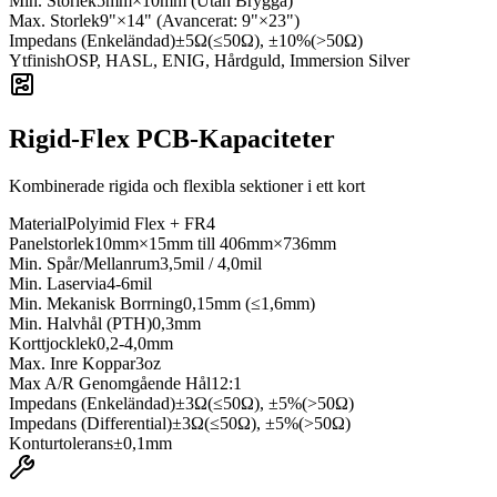
Min. Storlek
5mm×10mm (Utan Brygga)
Max. Storlek
9"×14" (Avancerat: 9"×23")
Impedans (Enkeländad)
±5Ω(≤50Ω), ±10%(>50Ω)
Ytfinish
OSP, HASL, ENIG, Hårdguld, Immersion Silver
Rigid-Flex PCB-Kapaciteter
Kombinerade rigida och flexibla sektioner i ett kort
Material
Polyimid Flex + FR4
Panelstorlek
10mm×15mm till 406mm×736mm
Min. Spår/Mellanrum
3,5mil / 4,0mil
Min. Laservia
4-6mil
Min. Mekanisk Borrning
0,15mm (≤1,6mm)
Min. Halvhål (PTH)
0,3mm
Korttjocklek
0,2-4,0mm
Max. Inre Koppar
3oz
Max A/R Genomgående Hål
12:1
Impedans (Enkeländad)
±3Ω(≤50Ω), ±5%(>50Ω)
Impedans (Differential)
±3Ω(≤50Ω), ±5%(>50Ω)
Konturtolerans
±0,1mm