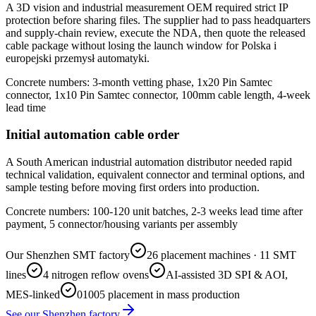
A 3D vision and industrial measurement OEM required strict IP
protection before sharing files. The supplier had to pass headquarters
and supply-chain review, execute the NDA, then quote the released
cable package without losing the launch window for Polska i
europejski przemysł automatyki.
Concrete numbers: 3-month vetting phase, 1x20 Pin Samtec
connector, 1x10 Pin Samtec connector, 100mm cable length, 4-week
lead time
Initial automation cable order
A South American industrial automation distributor needed rapid
technical validation, equivalent connector and terminal options, and
sample testing before moving first orders into production.
Concrete numbers: 100-120 unit batches, 2-3 weeks lead time after
payment, 5 connector/housing variants per assembly
Our Shenzhen SMT factory
26 placement machines · 11 SMT
lines
4 nitrogen reflow ovens
AI-assisted 3D SPI & AOI,
MES-linked
01005 placement in mass production
See our Shenzhen factory