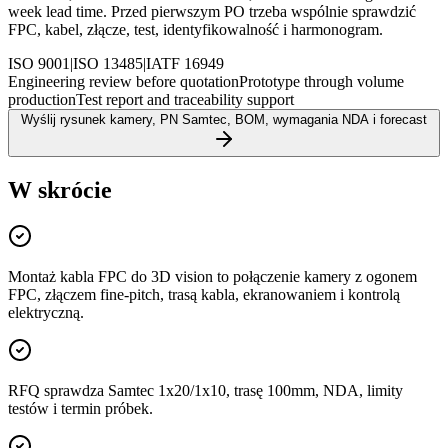
week lead time. Przed pierwszym PO trzeba wspólnie sprawdzić
FPC, kabel, złącze, test, identyfikowalność i harmonogram.
ISO 9001
|
ISO 13485
|
IATF 16949
Engineering review before quotation
Prototype through volume
production
Test report and traceability support
Wyślij rysunek kamery, PN Samtec, BOM, wymagania NDA i forecast
W skrócie
Montaż kabla FPC do 3D vision to połączenie kamery z ogonem
FPC, złączem fine-pitch, trasą kabla, ekranowaniem i kontrolą
elektryczną.
RFQ sprawdza Samtec 1x20/1x10, trasę 100mm, NDA, limity
testów i termin próbek.