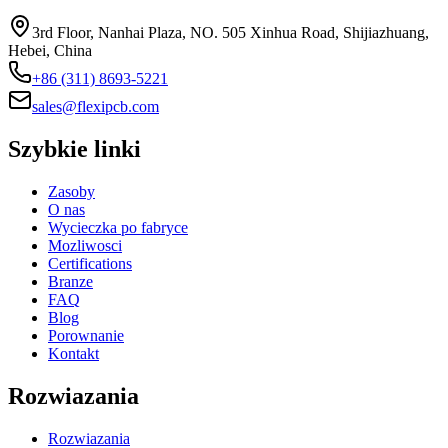
3rd Floor, Nanhai Plaza, NO. 505 Xinhua Road, Shijiazhuang,
Hebei, China
+86 (311) 8693-5221
sales@flexipcb.com
Szybkie linki
Zasoby
O nas
Wycieczka po fabryce
Mozliwosci
Certifications
Branze
FAQ
Blog
Porownanie
Kontakt
Rozwiazania
Rozwiazania