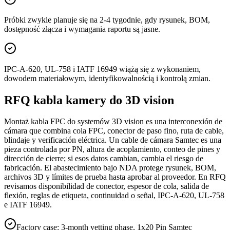
Próbki zwykle planuje się na 2-4 tygodnie, gdy rysunek, BOM,
dostępność złącza i wymagania raportu są jasne.
IPC-A-620, UL-758 i IATF 16949 wiążą się z wykonaniem,
dowodem materiałowym, identyfikowalnością i kontrolą zmian.
RFQ kabla kamery do 3D vision
Montaż kabla FPC do systemów 3D vision es una interconexión de
cámara que combina cola FPC, conector de paso fino, ruta de cable,
blindaje y verificación eléctrica. Un cable de cámara Samtec es una
pieza controlada por PN, altura de acoplamiento, conteo de pines y
dirección de cierre; si esos datos cambian, cambia el riesgo de
fabricación. El abastecimiento bajo NDA protege rysunek, BOM,
archivos 3D y límites de prueba hasta aprobar al proveedor. En RFQ
revisamos disponibilidad de conector, espesor de cola, salida de
flexión, reglas de etiqueta, continuidad o señal, IPC-A-620, UL-758
e IATF 16949.
Factory case: 3-month vetting phase, 1x20 Pin Samtec