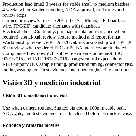
Production lead time
2-3 weeks for stable small-to-medium batches;
4 weeks when Samtec sourcing, NDA approval, or fixtures add
review steps
Connector review
Samtec 1x20/1x10, JST, Molex, TE, board-to-
wire, FPC/ZIF, candidate alternates with datasheets
Electrical checks
Continuity, pin map, insulation resistance when
required, signal-path review, fixture method and report format
Workmanship reference
IPC-A-620 cable workmanship with IPC-A-
610 review when soldered FPC or PCBA interfaces are included
Compliance flow-down
UL-758 wire evidence on request; ISO
9001:2015 and IATF 16949:2016 change-control expectations
RFQ output
MOQ, sample timing, production timing, connector risk,
tooling assumptions, test evidence, and open engineering questions
Visión 3D y medición industrial
Visión 3D y medición industrial
Use when camera routing, Samtec pin count, 100mm cable path,
NDA gate, and test evidence must be closed before rysunek release.
Robótica y cámaras móviles