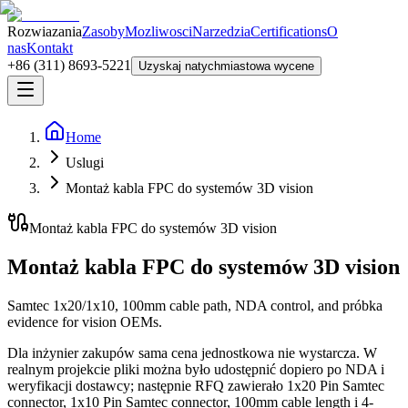
Rozwiazania
Zasoby
Mozliwosci
Narzedzia
Certifications
O
nas
Kontakt
+86 (311) 8693-5221
Uzyskaj natychmiastowa wycene
Home
Uslugi
Montaż kabla FPC do systemów 3D vision
Montaż kabla FPC do systemów 3D vision
Montaż kabla FPC do systemów 3D vision
Samtec 1x20/1x10, 100mm cable path, NDA control, and próbka
evidence for vision OEMs.
Dla inżynier zakupów sama cena jednostkowa nie wystarcza. W
realnym projekcie pliki można było udostępnić dopiero po NDA i
weryfikacji dostawcy; następnie RFQ zawierało 1x20 Pin Samtec
connector, 1x10 Pin Samtec connector, 100mm cable length i 4-