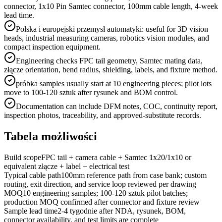
connector, 1x10 Pin Samtec connector, 100mm cable length, 4-week
lead time.
Polska i europejski przemysł automatyki: useful for 3D vision
heads, industrial measuring cameras, robotics vision modules, and
compact inspection equipment.
Engineering checks FPC tail geometry, Samtec mating data,
złącze orientation, bend radius, shielding, labels, and fixture method.
próbka samples usually start at 10 engineering pieces; pilot lots
move to 100-120 sztuk after rysunek and BOM control.
Documentation can include DFM notes, COC, continuity report,
inspection photos, traceability, and approved-substitute records.
Tabela możliwości
Build scope
FPC tail + camera cable + Samtec 1x20/1x10 or
equivalent złącze + label + electrical test
Typical cable path
100mm reference path from case bank; custom
routing, exit direction, and service loop reviewed per drawing
MOQ
10 engineering samples; 100-120 sztuk pilot batches;
production MOQ confirmed after connector and fixture review
Sample lead time
2-4 tygodnie after NDA, rysunek, BOM,
connector availability, and test limits are complete