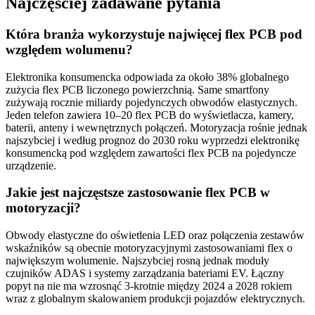
Najczęściej zadawane pytania
Która branża wykorzystuje najwięcej flex PCB pod
względem wolumenu?
Elektronika konsumencka odpowiada za około 38% globalnego
zużycia flex PCB liczonego powierzchnią. Same smartfony
zużywają rocznie miliardy pojedynczych obwodów elastycznych.
Jeden telefon zawiera 10–20 flex PCB do wyświetlacza, kamery,
baterii, anteny i wewnętrznych połączeń. Motoryzacja rośnie jednak
najszybciej i według prognoz do 2030 roku wyprzedzi elektronikę
konsumencką pod względem zawartości flex PCB na pojedyncze
urządzenie.
Jakie jest najczęstsze zastosowanie flex PCB w
motoryzacji?
Obwody elastyczne do oświetlenia LED oraz połączenia zestawów
wskaźników są obecnie motoryzacyjnymi zastosowaniami flex o
największym wolumenie. Najszybciej rosną jednak moduły
czujników ADAS i systemy zarządzania bateriami EV. Łączny
popyt na nie ma wzrosnąć 3-krotnie między 2024 a 2028 rokiem
wraz z globalnym skalowaniem produkcji pojazdów elektrycznych.