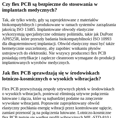
Czy flex PCB są bezpieczne do stosowania w
implantach medycznych?
Tak, ale tylko wtedy, gdy są zaprojektowane z materiałów
biokompatybilnych i produkowane w ramach systemów zarządzania
jakością ISO 13485. Implantowane obwody elastyczne
wykorzystują specjalistyczne odmiany poliimidu, takie jak DuPont
AP8525R, które przeszły badania biokompatybilności ISO 10993
dla długoterminowej implantacji. Obwód elastyczny musi być także
hermetycznie uszczelniony, aby zapobiec wnikaniu płynów
ustrojowych do elektroniki. Nie wszyscy producenci flex PCB
posiadają certyfikacje i zaplecze cleanroom wymagane do produkcji
implantowanych wyrobów medycznych.
Jak flex PCB sprawdzają się w środowiskach
lotniczo-kosmicznych o wysokich wibracjach?
Flex PCB przewyższają zespoły sztywnych płytek w środowiskach
o wysokich wibracjach, ponieważ eliminują sztywne połączenia
lutowane i złącza, które są najbardziej podatne na zmęczenie
wywołane wibracjami. Poprawnie zaprojektowany obwód
elastyczny pochłania energię wibracji przez kontrolowane ugięcie,
zamiast przenosić ją na połączenia lutowane. Lotniczo-kosmiczne
flex PCB testuje się według profili wibracyjnych MIL-STD-810 i