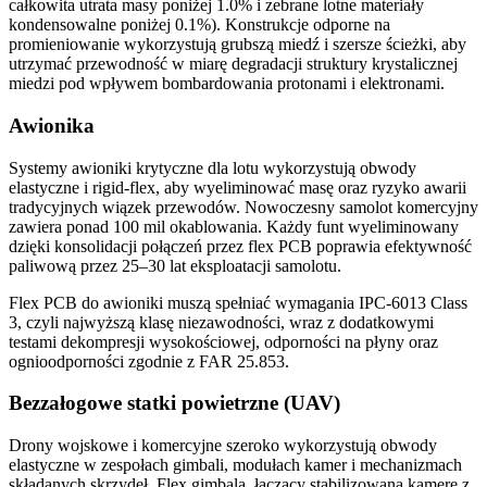
całkowita utrata masy poniżej 1.0% i zebrane lotne materiały
kondensowalne poniżej 0.1%). Konstrukcje odporne na
promieniowanie wykorzystują grubszą miedź i szersze ścieżki, aby
utrzymać przewodność w miarę degradacji struktury krystalicznej
miedzi pod wpływem bombardowania protonami i elektronami.
Awionika
Systemy awioniki krytyczne dla lotu wykorzystują obwody
elastyczne i rigid-flex, aby wyeliminować masę oraz ryzyko awarii
tradycyjnych wiązek przewodów. Nowoczesny samolot komercyjny
zawiera ponad 100 mil okablowania. Każdy funt wyeliminowany
dzięki konsolidacji połączeń przez flex PCB poprawia efektywność
paliwową przez 25–30 lat eksploatacji samolotu.
Flex PCB do awioniki muszą spełniać wymagania IPC-6013 Class
3, czyli najwyższą klasę niezawodności, wraz z dodatkowymi
testami dekompresji wysokościowej, odporności na płyny oraz
ognioodporności zgodnie z FAR 25.853.
Bezzałogowe statki powietrzne (UAV)
Drony wojskowe i komercyjne szeroko wykorzystują obwody
elastyczne w zespołach gimbali, modułach kamer i mechanizmach
składanych skrzydeł. Flex gimbala, łączący stabilizowaną kamerę z