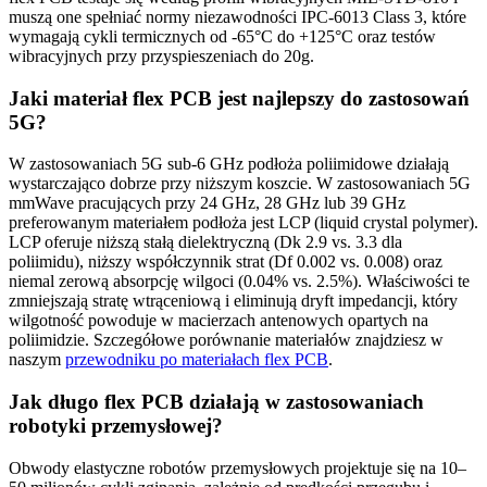
muszą one spełniać normy niezawodności IPC-6013 Class 3, które
wymagają cykli termicznych od -65°C do +125°C oraz testów
wibracyjnych przy przyspieszeniach do 20g.
Jaki materiał flex PCB jest najlepszy do zastosowań
5G?
W zastosowaniach 5G sub-6 GHz podłoża poliimidowe działają
wystarczająco dobrze przy niższym koszcie. W zastosowaniach 5G
mmWave pracujących przy 24 GHz, 28 GHz lub 39 GHz
preferowanym materiałem podłoża jest LCP (liquid crystal polymer).
LCP oferuje niższą stałą dielektryczną (Dk 2.9 vs. 3.3 dla
poliimidu), niższy współczynnik strat (Df 0.002 vs. 0.008) oraz
niemal zerową absorpcję wilgoci (0.04% vs. 2.5%). Właściwości te
zmniejszają stratę wtrąceniową i eliminują dryft impedancji, który
wilgotność powoduje w macierzach antenowych opartych na
poliimidzie. Szczegółowe porównanie materiałów znajdziesz w
naszym
przewodniku po materiałach flex PCB
.
Jak długo flex PCB działają w zastosowaniach
robotyki przemysłowej?
Obwody elastyczne robotów przemysłowych projektuje się na 10–