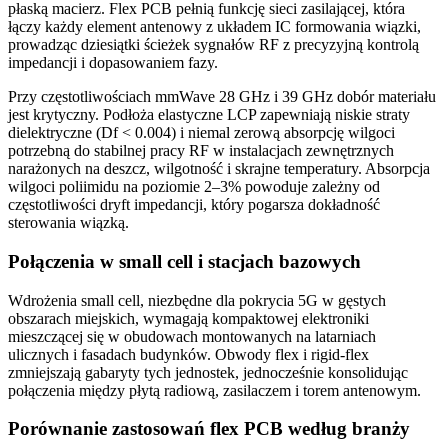
płaską macierz. Flex PCB pełnią funkcję sieci zasilającej, która
łączy każdy element antenowy z układem IC formowania wiązki,
prowadząc dziesiątki ścieżek sygnałów RF z precyzyjną kontrolą
impedancji i dopasowaniem fazy.
Przy częstotliwościach mmWave 28 GHz i 39 GHz dobór materiału
jest krytyczny. Podłoża elastyczne LCP zapewniają niskie straty
dielektryczne (Df < 0.004) i niemal zerową absorpcję wilgoci
potrzebną do stabilnej pracy RF w instalacjach zewnętrznych
narażonych na deszcz, wilgotność i skrajne temperatury. Absorpcja
wilgoci poliimidu na poziomie 2–3% powoduje zależny od
częstotliwości dryft impedancji, który pogarsza dokładność
sterowania wiązką.
Połączenia w small cell i stacjach bazowych
Wdrożenia small cell, niezbędne dla pokrycia 5G w gęstych
obszarach miejskich, wymagają kompaktowej elektroniki
mieszczącej się w obudowach montowanych na latarniach
ulicznych i fasadach budynków. Obwody flex i rigid-flex
zmniejszają gabaryty tych jednostek, jednocześnie konsolidując
połączenia między płytą radiową, zasilaczem i torem antenowym.
Porównanie zastosowań flex PCB według branży