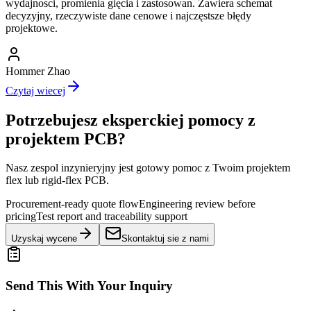
wydajnosci, promienia gięcia i zastosowan. Zawiera schemat
decyzyjny, rzeczywiste dane cenowe i najczęstsze błędy
projektowe.
Hommer Zhao
Czytaj wiecej
Potrzebujesz eksperckiej pomocy z
projektem PCB?
Nasz zespol inzynieryjny jest gotowy pomoc z Twoim projektem
flex lub rigid-flex PCB.
Procurement-ready quote flow
Engineering review before
pricing
Test report and traceability support
Uzyskaj wycene
Skontaktuj sie z nami
Send This With Your Inquiry