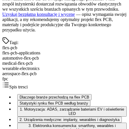
zespół inżynierski dostarczał rozwiązania obwodów elastycznych
we wszystkich sześciu branżach opisanych w tym przewodniku.
Uzyskaj bezpłatną konsultację i wycenę
— opisz wymagania swojej
aplikacji, a my rekomendujemy optymalny projekt flex PCB,
materiały i podejście produkcyjne dla Twojego konkretnego
przypadku użycia.
Tagi
:
flex-pcb
flex-pcb-applications
automotive-flex-pcb
medical-flex-pcb
wearable-electronics
aerospace-flex-pcb
fpc
Spis tresci
Dlaczego branże przechodzą na flex PCB
Statystyki rynku flex PCB według branży
1. Motoryzacja: ADAS, zarządzanie bateriami EV i oświetlenie
LED
2. Urządzenia medyczne: implanty, wearables i diagnostyka
3. Elektronika konsumencka: smartfony, wearables i