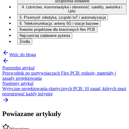
urządzenia składane
4. Lotnictwo, kosmonautyka i obronność: satelity, awionika i
UAV
5. Przemysł: robotyka, czujniki IoT i automatyzacja
6. Telekomunikacja: anteny 5G i stacje bazowe
Kwestie projektowe dla branżowych flex PCB
Najczęściej zadawane pytania
Źródła
Wróc do bloga
Poprzedni artykul
Przewodnik po usztywniaczach Flex PCB: rodzaje, materiały i
zasady projektowania
Nastepny artykul
Wytyczne projektowania elastycznych PCB: 10 zasad, których musi
przestrzegać każdy inżynier
Powiazane artykuly
Wyroziony