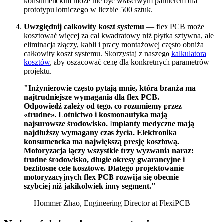
konsumenckim może nie być właściwym partnerem dla
prototypu lotniczego w liczbie 500 sztuk.
Uwzględnij całkowity koszt systemu
— flex PCB może
kosztować więcej za cal kwadratowy niż płytka sztywna, ale
eliminacja złączy, kabli i pracy montażowej często obniża
całkowity koszt systemu. Skorzystaj z naszego
kalkulatora
kosztów
, aby oszacować cenę dla konkretnych parametrów
projektu.
"Inżynierowie często pytają mnie, która branża ma
najtrudniejsze wymagania dla flex PCB.
Odpowiedź zależy od tego, co rozumiemy przez
«trudne». Lotnictwo i kosmonautyka mają
najsurowsze środowisko. Implanty medyczne mają
najdłuższy wymagany czas życia. Elektronika
konsumencka ma największą presję kosztową.
Motoryzacja łączy wszystkie trzy wyzwania naraz:
trudne środowisko, długie okresy gwarancyjne i
bezlitosne cele kosztowe. Dlatego projektowanie
motoryzacyjnych flex PCB rozwija się obecnie
szybciej niż jakikolwiek inny segment."
— Hommer Zhao, Engineering Director at FlexiPCB