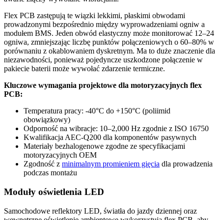
Flex PCB zastępują te wiązki lekkimi, płaskimi obwodami
prowadzonymi bezpośrednio między wyprowadzeniami ogniw a
modułem BMS. Jeden obwód elastyczny może monitorować 12–24
ogniwa, zmniejszając liczbę punktów połączeniowych o 60–80% w
porównaniu z okablowaniem dyskretnym. Ma to duże znaczenie dla
niezawodności, ponieważ pojedyncze uszkodzone połączenie w
pakiecie baterii może wywołać zdarzenie termiczne.
Kluczowe wymagania projektowe dla motoryzacyjnych flex
PCB:
Temperatura pracy: -40°C do +150°C (poliimid
obowiązkowy)
Odporność na wibracje: 10–2,000 Hz zgodnie z ISO 16750
Kwalifikacja AEC-Q200 dla komponentów pasywnych
Materiały bezhalogenowe zgodne ze specyfikacjami
motoryzacyjnych OEM
Zgodność z
minimalnym promieniem gięcia
dla prowadzenia
podczas montażu
Moduły oświetlenia LED
Samochodowe reflektory LED, światła do jazdy dziennej oraz
wewnętrzne oświetlenie ambientowe wykorzystują flex PCB, aby