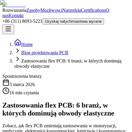
Rozwiazania
Zasoby
Mozliwosci
Narzedzia
Certifications
O
nas
Kontakt
+86 (311) 8693-5221
Uzyskaj natychmiastowa wycene
Home
Blog projektowania PCB
Zastosowania flex PCB: 6 branż, w których dominują
obwody elastyczne
Spostrzezenia branzy
3 marca 2026
16
min czytania
Zastosowania flex PCB: 6 branż, w
których dominują obwody elastyczne
Zobacz, jak flex PCB zmieniają zastosowania w motoryzacji,
medycynie, elektronice konsumenckiej, lotnictwie i kosmonautyce,