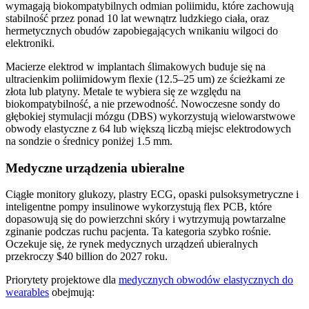
wymagają biokompatybilnych odmian poliimidu, które zachowują
stabilność przez ponad 10 lat wewnątrz ludzkiego ciała, oraz
hermetycznych obudów zapobiegających wnikaniu wilgoci do
elektroniki.
Macierze elektrod w implantach ślimakowych buduje się na
ultracienkim poliimidowym flexie (12.5–25 um) ze ścieżkami ze
złota lub platyny. Metale te wybiera się ze względu na
biokompatybilność, a nie przewodność. Nowoczesne sondy do
głębokiej stymulacji mózgu (DBS) wykorzystują wielowarstwowe
obwody elastyczne z 64 lub większą liczbą miejsc elektrodowych
na sondzie o średnicy poniżej 1.5 mm.
Medyczne urządzenia ubieralne
Ciągłe monitory glukozy, plastry ECG, opaski pulsoksymetryczne i
inteligentne pompy insulinowe wykorzystują flex PCB, które
dopasowują się do powierzchni skóry i wytrzymują powtarzalne
zginanie podczas ruchu pacjenta. Ta kategoria szybko rośnie.
Oczekuje się, że rynek medycznych urządzeń ubieralnych
przekroczy $40 billion do 2027 roku.
Priorytety projektowe dla
medycznych obwodów elastycznych do
wearables
obejmują: