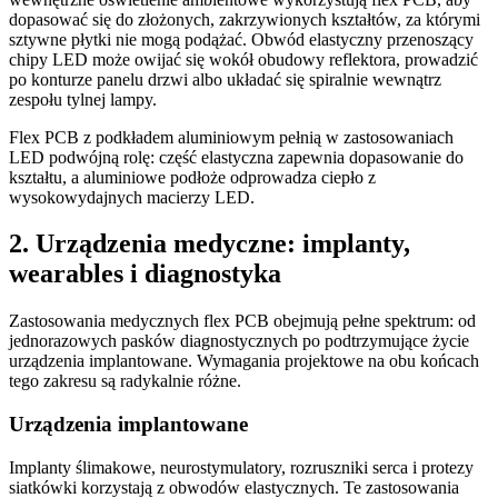
dopasować się do złożonych, zakrzywionych kształtów, za którymi
sztywne płytki nie mogą podążać. Obwód elastyczny przenoszący
chipy LED może owijać się wokół obudowy reflektora, prowadzić
po konturze panelu drzwi albo układać się spiralnie wewnątrz
zespołu tylnej lampy.
Flex PCB z podkładem aluminiowym pełnią w zastosowaniach
LED podwójną rolę: część elastyczna zapewnia dopasowanie do
kształtu, a aluminiowe podłoże odprowadza ciepło z
wysokowydajnych macierzy LED.
2. Urządzenia medyczne: implanty,
wearables i diagnostyka
Zastosowania medycznych flex PCB obejmują pełne spektrum: od
jednorazowych pasków diagnostycznych po podtrzymujące życie
urządzenia implantowane. Wymagania projektowe na obu końcach
tego zakresu są radykalnie różne.
Urządzenia implantowane
Implanty ślimakowe, neurostymulatory, rozruszniki serca i protezy
siatkówki korzystają z obwodów elastycznych. Te zastosowania