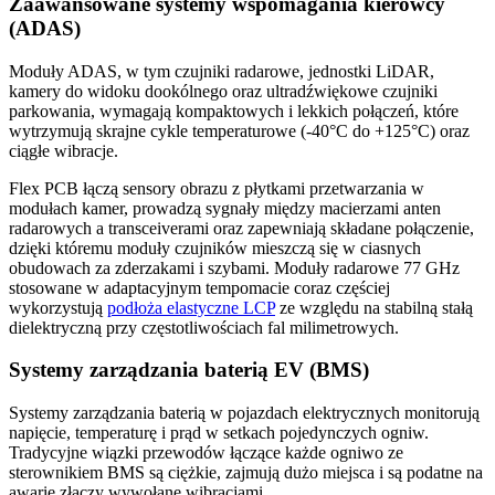
Zaawansowane systemy wspomagania kierowcy
(ADAS)
Moduły ADAS, w tym czujniki radarowe, jednostki LiDAR,
kamery do widoku dookólnego oraz ultradźwiękowe czujniki
parkowania, wymagają kompaktowych i lekkich połączeń, które
wytrzymują skrajne cykle temperaturowe (-40°C do +125°C) oraz
ciągłe wibracje.
Flex PCB łączą sensory obrazu z płytkami przetwarzania w
modułach kamer, prowadzą sygnały między macierzami anten
radarowych a transceiverami oraz zapewniają składane połączenie,
dzięki któremu moduły czujników mieszczą się w ciasnych
obudowach za zderzakami i szybami. Moduły radarowe 77 GHz
stosowane w adaptacyjnym tempomacie coraz częściej
wykorzystują
podłoża elastyczne LCP
ze względu na stabilną stałą
dielektryczną przy częstotliwościach fal milimetrowych.
Systemy zarządzania baterią EV (BMS)
Systemy zarządzania baterią w pojazdach elektrycznych monitorują
napięcie, temperaturę i prąd w setkach pojedynczych ogniw.
Tradycyjne wiązki przewodów łączące każde ogniwo ze
sterownikiem BMS są ciężkie, zajmują dużo miejsca i są podatne na
awarie złączy wywołane wibracjami.