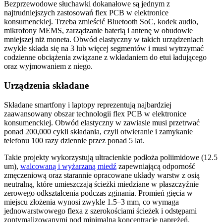
Bezprzewodowe słuchawki dokanałowe są jednym z
najtrudniejszych zastosowań flex PCB w elektronice
konsumenckiej. Trzeba zmieścić Bluetooth SoC, kodek audio,
mikrofony MEMS, zarządzanie baterią i antenę w obudowie
mniejszej niż moneta. Obwód elastyczny w takich urządzeniach
zwykle składa się na 3 lub więcej segmentów i musi wytrzymać
codzienne obciążenia związane z wkładaniem do etui ładującego
oraz wyjmowaniem z niego.
Urządzenia składane
Składane smartfony i laptopy reprezentują najbardziej
zaawansowany obszar technologii flex PCB w elektronice
konsumenckiej. Obwód elastyczny w zawiasie musi przetrwać
ponad 200,000 cykli składania, czyli otwieranie i zamykanie
telefonu 100 razy dziennie przez ponad 5 lat.
Takie projekty wykorzystują ultracienkie podłoża poliimidowe (12.5
um),
walcowaną i wyżarzaną miedź
zapewniającą odporność
zmęczeniową oraz starannie opracowane układy warstw z osią
neutralną, które umieszczają ścieżki miedziane w płaszczyźnie
zerowego odkształcenia podczas zginania. Promień gięcia w
miejscu złożenia wynosi zwykle 1.5–3 mm, co wymaga
jednowarstwowego flexa z szerokościami ścieżek i odstępami
zoptymalizowanymi pod minimalną koncentrację naprężeń.