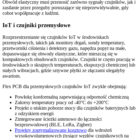
Obwód elastyczny musi przenosić zarówno sygnały czujników, jak i
zasilanie przez przeguby poruszające się nieprzewidywalnie, gdy
cobot współpracuje z ludźmi.
IoT i czujniki przemysłowe
Rozprzestrzenianie się czujników IoT w środowiskach
przemysłowych, takich jak monitory drgań, sondy temperatury,
przetworniki ciśnienia i detektory gazu, napędza popyt na małe,
dopasowujące się obwody elastyczne, które mieszczą się w
kompaktowych obudowach czujników. Czujniki te często pracują w
środowiskach o skrajnych temperaturach, ekspozycji chemicznej lub
stałych wibracjach, gdzie sztywne płytki ze złączami ulegałyby
awariom.
Flex PCB dla przemysłowych czujników IoT zwykle obejmują:
Powłokę konformalną zapewniającą odporność chemiczną
Zakresy temperatury pracy od -40°C do +200°C
Projekt o niskim poborze mocy dla czujników bateryjnych lub
z odzyskiem energii
Zintegrowane ścieżki antenowe do łączności
bezprzewodowej (BLE, LoRa, Zigbee)
Projekty zoptymalizowane kosztowo
dla wdrożeń
wysokowolumenowych (tysiące węzłów czujnikowych na