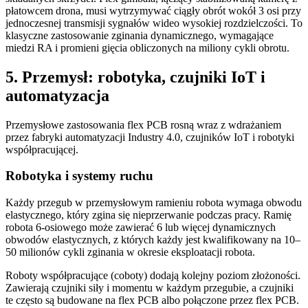
płatowcem drona, musi wytrzymywać ciągły obrót wokół 3 osi przy
jednoczesnej transmisji sygnałów wideo wysokiej rozdzielczości. To
klasyczne zastosowanie zginania dynamicznego, wymagające
miedzi RA i promieni gięcia obliczonych na miliony cykli obrotu.
5. Przemysł: robotyka, czujniki IoT i
automatyzacja
Przemysłowe zastosowania flex PCB rosną wraz z wdrażaniem
przez fabryki automatyzacji Industry 4.0, czujników IoT i robotyki
współpracującej.
Robotyka i systemy ruchu
Każdy przegub w przemysłowym ramieniu robota wymaga obwodu
elastycznego, który zgina się nieprzerwanie podczas pracy. Ramię
robota 6-osiowego może zawierać 6 lub więcej dynamicznych
obwodów elastycznych, z których każdy jest kwalifikowany na 10–
50 milionów cykli zginania w okresie eksploatacji robota.
Roboty współpracujące (coboty) dodają kolejny poziom złożoności.
Zawierają czujniki siły i momentu w każdym przegubie, a czujniki
te często są budowane na flex PCB albo połączone przez flex PCB.