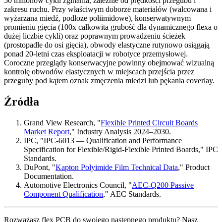
50 milionów cykli zginania, zależnie od prędkości przegubu i
zakresu ruchu. Przy właściwym doborze materiałów (walcowana i
wyżarzana miedź, podłoże poliimidowe), konserwatywnym
promieniu gięcia (100x całkowita grubość dla dynamicznego flexa o
dużej liczbie cykli) oraz poprawnym prowadzeniu ścieżek
(prostopadle do osi gięcia), obwody elastyczne rutynowo osiągają
ponad 20-letni czas eksploatacji w robotyce przemysłowej.
Coroczne przeglądy konserwacyjne powinny obejmować wizualną
kontrolę obwodów elastycznych w miejscach przejścia przez
przeguby pod kątem oznak zmęczenia miedzi lub pękania coverlay.
Źródła
Grand View Research, "
Flexible Printed Circuit Boards
Market Report
," Industry Analysis 2024–2030.
IPC, "IPC-6013 — Qualification and Performance
Specification for Flexible/Rigid-Flexible Printed Boards," IPC
Standards.
DuPont, "
Kapton Polyimide Film Technical Data
," Product
Documentation.
Automotive Electronics Council, "
AEC-Q200 Passive
Component Qualification
," AEC Standards.
Rozważasz flex PCB do swojego następnego produktu? Nasz