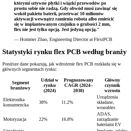
którymi sztywne płytki i wiązki przewodów po
prostu sobie nie radzą. Gdy obwód musi zawinąć się
wokół pakietu baterii, przetrwać 10 milionów
aktywacji wewnątrz ramienia robota albo zmieścić
się w implantowanym czujniku o grubości 2 mm,
flex nie jest tylko opcją. Jest jedyną opcją."
— Hommer Zhao, Engineering Director at FlexiPCB
Statystyki rynku flex PCB według branży
Poniższe dane pokazują, jak wdrożenie flex PCB rozkłada się w
głównych segmentach rynku:
Udział w
Prognozowany
Główny
Segment
rynku
CAGR (2024–
czynnik
branżowy
(2024)
2030)
wzrostu
Urządzenia
Elektronika
38%
11.2%
składane,
konsumencka
wearables
ADAS,
Motoryzacja
22%
16.8%
zarządzanie
bateriami EV
Urządzenia
Implanty, zdalne