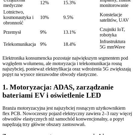
12%
15.3%
medyczne
monitorowanie
Lotnictwo,
Konstelacje
kosmonautyka i
10%
9.5%
satelitów, UAV
obronność
Czujniki IoT,
Przemysł
9%
13.1%
robotyka
Infrastruktura
Telekomunikacja
9%
18.4%
5G mmWave
Elektronika konsumencka pozostaje największym segmentem pod
względem wolumenu, ale motoryzacja i telekomunikacja rosną
najszybciej, ponieważ elektryfikacja oraz wdrożenia 5G zwiększają
popyt na wysoce niezawodne obwody elastyczne.
1. Motoryzacja: ADAS, zarządzanie
bateriami EV i oświetlenie LED
Branża motoryzacyjna jest najszybciej rosnącym użytkownikiem
flex PCB. Nowoczesny pojazd elektryczny zawiera 2–3 razy więcej
obwodów elastycznych niż samochód konwencjonalny, a popyt
napędzają trzy główne obszary zastosowań.