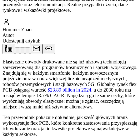
przemyśle oraz telekomunikacji. Realne przypadki użycia, dane
rynkowe i wskazówki projektowe.
Hommer Zhao
Autor
Udostepnij artykul
:
Elastyczne obwody drukowane nie są już niszową technologią
zarezerwowaną dla programów kosmicznych i sprzętu wojskowego.
Znajdują się w każdym smartfonie, każdym nowoczesnym
pojeździe oraz w coraz większej liczbie urządzeń medycznych,
robotów przemysłowych i stacji bazowych 5G. Globalny rynek flex
PCB osiągnął wartość
$23.89 billion in 2024
, a do 2030 roku ma
rosnąć w tempie 13.7% CAGR. Napędzają go te same cechy, które
wyróżniają obwody elastyczne: można je zginać, oszczędzają
miejsce i ważą mniej niż sztywne alternatywy.
Ten przewodnik pokazuje dokładnie, jak sześć głównych branż
wykorzystuje flex PCB, które konkretne zastosowania przyspieszają
ich wdrażanie oraz jakie kwestie projektowe są najważniejsze w
każdym sektorze.