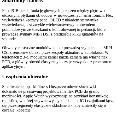
Smartfony i tablety
Flex PCB pełnią funkcję głównych połączeń między piętrowo
ułożonymi płytkami obwodów w nowoczesnych smartfonach. Flex
wyświetlacza, łączący panel OLED z układem sterownika
wyświetlacza, jest zwykle wielowarstwowym obwodem
poliimidowym ze ścieżkami o kontrolowanej impedancji, które
prowadzą sygnały MIPI DSI z prędkością kilku gigabitów na
sekundę.
Obwody elastyczne modułów kamer prowadzą szybkie dane MIPI
CSI z sensorów obrazu przez zespoły aktuatorów autofokusa. W
telefonach z 3–5 modułami kamer każda kamera ma własne flex
PCB, a główny obwód elastyczny łączy je wszystkie z procesorem
aplikacyjnym.
Urządzenia ubieralne
Smartwatche, opaski fitness i bezprzewodowe słuchawki
dokanałowe przesuwają projektowanie flex PCB do granic
możliwości. Apple Watch wykorzystuje na przykład konstrukcję
rigid-flex, w której sztywne wyspy z układami IC i czujnikami łączą
się przez segmenty elastyczne składane tak, aby zmieściły się w
okrągłej kopercie.