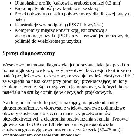
Ultrapłaskie profile (całkowita grubość poniżej 0.3 mm)
Biokompatybilność przy kontakcie ze skórą
Projekt obwodu o niskim poborze mocy dla dłuższej pracy na
baterii
Konstrukcję wodoodporną (IPX7 lub wyższą)
Kompromisy między konstrukcją jednorazową a
wielokrotnego użytku (PET do zastosowań jednorazowych,
poliimid do wielokrotnego użytku)
Sprzęt diagnostyczny
Wysokowolumenowa diagnostyka jednorazowa, taka jak paski do
pomiaru glukozy we krwi, testy przepływu bocznego i kartridże do
badań przyłóżkowych, często wykorzystuje podłoża elastyczne PET
ze względu na niski koszt przy produkcji przekraczającej miliony
sztuk miesięcznie. Są to urządzenia jednorazowe, w których koszt
materiału na sztukę dominuje w decyzjach projektowych.
Na drugim końcu skali sprzęt obrazujący, na przykład sondy
ultrasonograficzne, wykorzystuje wielowarstwowe poliimidowe
obwody elastyczne do łączenia macierzy przetworników
piezoelektrycznych z elektroniką przetwarzania sygnału. Typowa
głowica sondy USG ze 128 elementami wymaga obwodu
elastycznego o wyjątkowo małym rastrze ścieżek (50–75 um) i
kontrolowanym dopasowaniu impedancji.