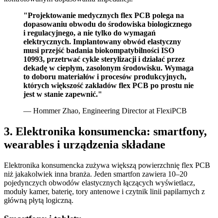
"Projektowanie medycznych flex PCB polega na
dopasowaniu obwodu do środowiska biologicznego
i regulacyjnego, a nie tylko do wymagań
elektrycznych. Implantowany obwód elastyczny
musi przejść badania biokompatybilności ISO
10993, przetrwać cykle sterylizacji i działać przez
dekadę w ciepłym, zasolonym środowisku. Wymaga
to doboru materiałów i procesów produkcyjnych,
których większość zakładów flex PCB po prostu nie
jest w stanie zapewnić."
— Hommer Zhao, Engineering Director at FlexiPCB
3. Elektronika konsumencka: smartfony,
wearables i urządzenia składane
Elektronika konsumencka zużywa większą powierzchnię flex PCB
niż jakakolwiek inna branża. Jeden smartfon zawiera 10–20
pojedynczych obwodów elastycznych łączących wyświetlacz,
moduły kamer, baterię, tory antenowe i czytnik linii papilarnych z
główną płytą logiczną.