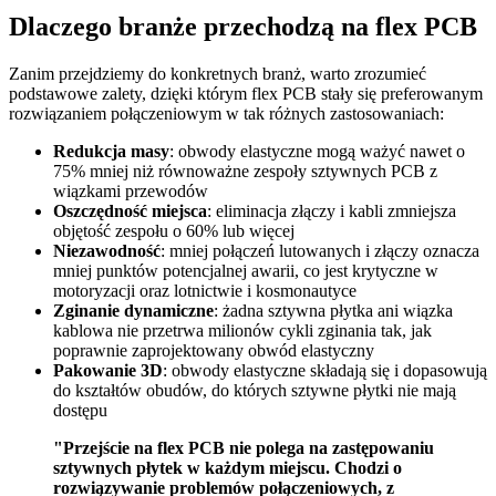
Dlaczego branże przechodzą na flex PCB
Zanim przejdziemy do konkretnych branż, warto zrozumieć
podstawowe zalety, dzięki którym flex PCB stały się preferowanym
rozwiązaniem połączeniowym w tak różnych zastosowaniach:
Redukcja masy
: obwody elastyczne mogą ważyć nawet o
75% mniej niż równoważne zespoły sztywnych PCB z
wiązkami przewodów
Oszczędność miejsca
: eliminacja złączy i kabli zmniejsza
objętość zespołu o 60% lub więcej
Niezawodność
: mniej połączeń lutowanych i złączy oznacza
mniej punktów potencjalnej awarii, co jest krytyczne w
motoryzacji oraz lotnictwie i kosmonautyce
Zginanie dynamiczne
: żadna sztywna płytka ani wiązka
kablowa nie przetrwa milionów cykli zginania tak, jak
poprawnie zaprojektowany obwód elastyczny
Pakowanie 3D
: obwody elastyczne składają się i dopasowują
do kształtów obudów, do których sztywne płytki nie mają
dostępu
"Przejście na flex PCB nie polega na zastępowaniu
sztywnych płytek w każdym miejscu. Chodzi o
rozwiązywanie problemów połączeniowych, z