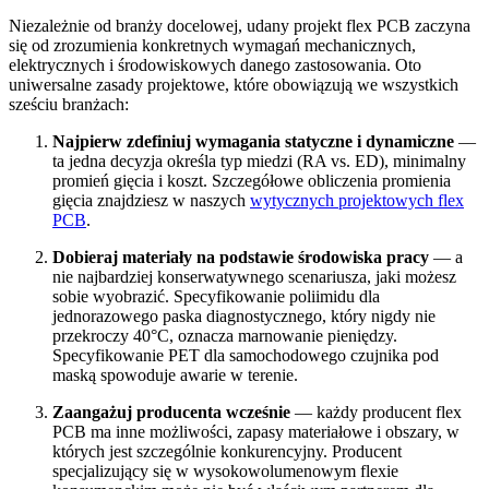
Niezależnie od branży docelowej, udany projekt flex PCB zaczyna
się od zrozumienia konkretnych wymagań mechanicznych,
elektrycznych i środowiskowych danego zastosowania. Oto
uniwersalne zasady projektowe, które obowiązują we wszystkich
sześciu branżach:
Najpierw zdefiniuj wymagania statyczne i dynamiczne
—
ta jedna decyzja określa typ miedzi (RA vs. ED), minimalny
promień gięcia i koszt. Szczegółowe obliczenia promienia
gięcia znajdziesz w naszych
wytycznych projektowych flex
PCB
.
Dobieraj materiały na podstawie środowiska pracy
— a
nie najbardziej konserwatywnego scenariusza, jaki możesz
sobie wyobrazić. Specyfikowanie poliimidu dla
jednorazowego paska diagnostycznego, który nigdy nie
przekroczy 40°C, oznacza marnowanie pieniędzy.
Specyfikowanie PET dla samochodowego czujnika pod
maską spowoduje awarie w terenie.
Zaangażuj producenta wcześnie
— każdy producent flex
PCB ma inne możliwości, zapasy materiałowe i obszary, w
których jest szczególnie konkurencyjny. Producent
specjalizujący się w wysokowolumenowym flexie