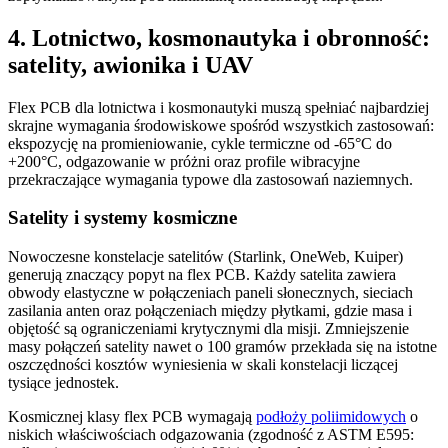
4. Lotnictwo, kosmonautyka i obronność:
satelity, awionika i UAV
Flex PCB dla lotnictwa i kosmonautyki muszą spełniać najbardziej
skrajne wymagania środowiskowe spośród wszystkich zastosowań:
ekspozycję na promieniowanie, cykle termiczne od -65°C do
+200°C, odgazowanie w próżni oraz profile wibracyjne
przekraczające wymagania typowe dla zastosowań naziemnych.
Satelity i systemy kosmiczne
Nowoczesne konstelacje satelitów (Starlink, OneWeb, Kuiper)
generują znaczący popyt na flex PCB. Każdy satelita zawiera
obwody elastyczne w połączeniach paneli słonecznych, sieciach
zasilania anten oraz połączeniach między płytkami, gdzie masa i
objętość są ograniczeniami krytycznymi dla misji. Zmniejszenie
masy połączeń satelity nawet o 100 gramów przekłada się na istotne
oszczędności kosztów wyniesienia w skali konstelacji liczącej
tysiące jednostek.
Kosmicznej klasy flex PCB wymagają
podłoży poliimidowych
o
niskich właściwościach odgazowania (zgodność z ASTM E595: