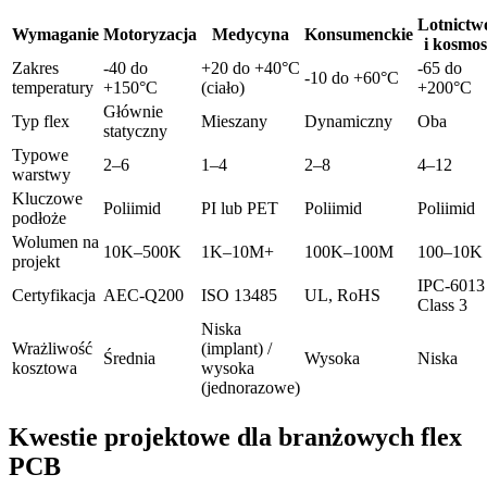
Lotnictw
Wymaganie
Motoryzacja
Medycyna
Konsumenckie
i kosmos
Zakres
-40 do
+20 do +40°C
-65 do
-10 do +60°C
temperatury
+150°C
(ciało)
+200°C
Głównie
Typ flex
Mieszany
Dynamiczny
Oba
statyczny
Typowe
2–6
1–4
2–8
4–12
warstwy
Kluczowe
Poliimid
PI lub PET
Poliimid
Poliimid
podłoże
Wolumen na
10K–500K
1K–10M+
100K–100M
100–10K
projekt
IPC-6013
Certyfikacja
AEC-Q200
ISO 13485
UL, RoHS
Class 3
Niska
Wrażliwość
(implant) /
Średnia
Wysoka
Niska
kosztowa
wysoka
(jednorazowe)
Kwestie projektowe dla branżowych flex
PCB