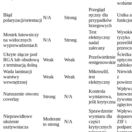
wolume
Przegląd
Błąd
ręczny dla
Unika a
N/A
Strong
polaryzacji/orientacji
przypadków
funkcjo
brzegowych
Test
Wysoki
Mostek lutowniczy
elektryczny
ryzyko
na widocznych
N/A
Strong
nadal
przeróbk
wyprowadzeniach
zalecany
przeocz
Ukryte złącze pod
Ścieżka
Prześwietlenie
BGA lub obudową
Weak
Weak
optyczna
rentgenowskie
z terminacją dolną
zablok
Wada laminacji
Mikroszlif,
Niewid
warstwy
Weak
Weak
test
z
wewnętrznej
elektryczny
powierz
Wpływa
Kontrola
Naruszenie otworu
lutowno
Strong
N/A
wymiarowa,
coverlay
żywotn
jeśli krytyczna
zgięcio
Sprawdzenie
Wpływa
Nieprawidłowe
wymiaru dla
dopaso
Moderate
ułożenie
N/A
części
ZIF i
to strong
usztywniacza
krytycznych
podparc