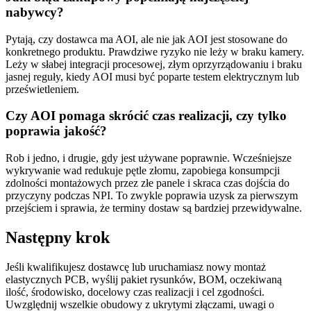
nabywcy?
Pytają, czy dostawca ma AOI, ale nie jak AOI jest stosowane do
konkretnego produktu. Prawdziwe ryzyko nie leży w braku kamery.
Leży w słabej integracji procesowej, złym oprzyrządowaniu i braku
jasnej reguły, kiedy AOI musi być poparte testem elektrycznym lub
prześwietleniem.
Czy AOI pomaga skrócić czas realizacji, czy tylko
poprawia jakość?
Rob i jedno, i drugie, gdy jest używane poprawnie. Wcześniejsze
wykrywanie wad redukuje pętle złomu, zapobiega konsumpcji
zdolności montażowych przez złe panele i skraca czas dojścia do
przyczyny podczas NPI. To zwykle poprawia uzysk za pierwszym
przejściem i sprawia, że terminy dostaw są bardziej przewidywalne.
Następny krok
Jeśli kwalifikujesz dostawcę lub uruchamiasz nowy montaż
elastycznych PCB, wyślij pakiet rysunków, BOM, oczekiwaną
ilość, środowisko, docelowy czas realizacji i cel zgodności.
Uwzględnij wszelkie obudowy z ukrytymi złączami, uwagi o