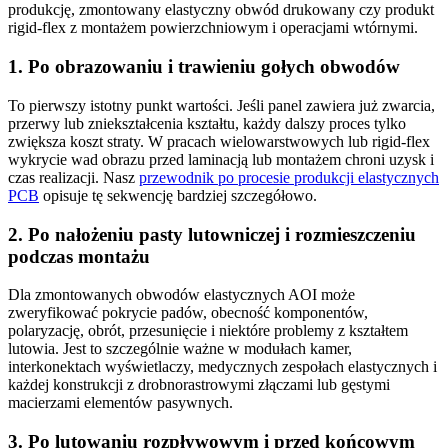
produkcję, zmontowany elastyczny obwód drukowany czy produkt
rigid-flex z montażem powierzchniowym i operacjami wtórnymi.
1. Po obrazowaniu i trawieniu gołych obwodów
To pierwszy istotny punkt wartości. Jeśli panel zawiera już zwarcia,
przerwy lub zniekształcenia kształtu, każdy dalszy proces tylko
zwiększa koszt straty. W pracach wielowarstwowych lub rigid-flex
wykrycie wad obrazu przed laminacją lub montażem chroni uzysk i
czas realizacji. Nasz
przewodnik po procesie produkcji elastycznych
PCB
opisuje tę sekwencję bardziej szczegółowo.
2. Po nałożeniu pasty lutowniczej i rozmieszczeniu
podczas montażu
Dla zmontowanych obwodów elastycznych AOI może
zweryfikować pokrycie padów, obecność komponentów,
polaryzację, obrót, przesunięcie i niektóre problemy z kształtem
lutowia. Jest to szczególnie ważne w modułach kamer,
interkonektach wyświetlaczy, medycznych zespołach elastycznych i
każdej konstrukcji z drobnorastrowymi złączami lub gęstymi
macierzami elementów pasywnych.
3. Po lutowaniu rozpływowym i przed końcowym