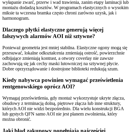
wyłapanie zwarć, przerw i wad trawienia, zanim etapy laminacji lub
montażu dodadzą kosztów. W programach elastycznych o wysokim
miksie ta wczesna bramka często chroni zarówno uzysk, jak i
harmonogram.
Dlaczego płytki elastyczne generują więcej
fałszywych alarmów AOI niż sztywne?
Ponieważ geometria jest mniej stabilna. Elastyczne ogony mogą się
przesuwać, lokalne odkształcenia zmieniają ostrość, powierzchnie
odbijające zmieniają kontrast, a otwory coverlay nie zawsze
zachowują się jak cechy maski lutowniczej na sztywnej płycie.
Dobre oprzyrządowanie i dostrojone biblioteki redukują szum.
Kiedy nabywca powinien wymagać prześwietlenia
rentgenowskiego oprócz AOI?
Wymagaj prześwietlenia, gdy montaż wykorzystuje ukryte złącza,
obudowy z terminacją dolną, piętrowe złącza lub inne struktury,
których AOI nie widzi bezpośrednio. Dla wielu konstrukcji BGA
lub gęstych QFN samo AOI nie jest planem zwolnienia, który
można obronić.
Jaki błąd zakupowy popełniają najczęściej