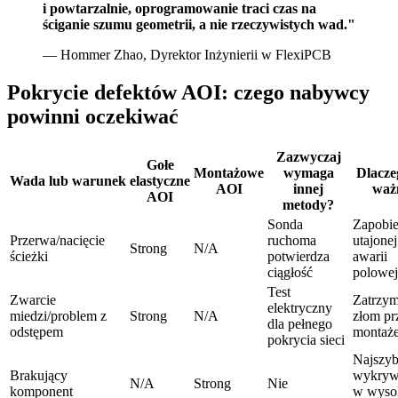
i powtarzalnie, oprogramowanie traci czas na
ściganie szumu geometrii, a nie rzeczywistych wad."
— Hommer Zhao, Dyrektor Inżynierii w FlexiPCB
Pokrycie defektów AOI: czego nabywcy
powinni oczekiwać
Zazwyczaj
Gołe
Montażowe
wymaga
Dlacze
Wada lub warunek
elastyczne
AOI
innej
waż
AOI
metody?
Sonda
Zapobi
Przerwa/nacięcie
ruchoma
utajonej
Strong
N/A
ścieżki
potwierdza
awarii
ciągłość
polowej
Test
Zwarcie
Zatrzym
elektryczny
miedzi/problem z
Strong
N/A
złom pr
dla pełnego
odstępem
montaż
pokrycia sieci
Najszyb
Brakujący
wykryw
N/A
Strong
Nie
komponent
w wyso