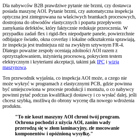
Dla nabywców B2B prawdziwe pytanie nie brzmi, czy dostawca
posiada maszynę AOI. Pytanie brzmi, czy automatyczna inspekcja
optyczna jest zintegrowana na właściwych bramkach procesowych,
dostrojona do obwodów elastycznych i poparta przepływem
zamykania defektów, który faktycznie redukuje przeoczenia. W
przypadku zadań flex i rigid-flex niepodparte panele, powierzchnie
odbijające światło, okna coverlay i lokalne odkształcenia sprawiają,
że inspekcja jest trudniejsza niż na zwykłym sztywnym FR-4.
Dlatego poważne zespoły oceniają zdolności AOI razem z
oprzyrządowaniem, inżynierią procesową, pokryciem testem
elektrycznym i kryteriami akceptacji, takimi jak
IPC
i
wizja
maszynowa
.
Ten przewodnik wyjaśnia, co inspekcja AOI może, a czego nie
może wykryć w programach z elastycznymi PCB, gdzie powinna
być umiejscowiona w procesie produkcji i montażu, o co nabywcy
powinni pytać podczas kwalifikacji dostawcy i co wysłać dalej, jeśli
chcesz szybką, możliwą do obrony wycenę dla nowego wdrożenia
produktu.
"To nie koszt maszyny AOI chroni twój program.
Ochrona pochodzi z użycia AOI, zanim wady
przerodzą się w złom laminacyjny, złe mocowanie
komponentów i opóźnioną wysyłkę."