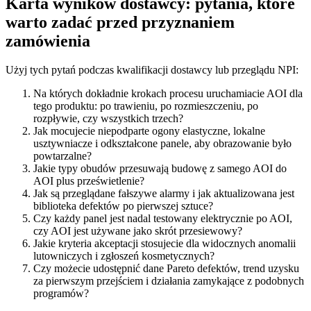
Karta wyników dostawcy: pytania, które
warto zadać przed przyznaniem
zamówienia
Użyj tych pytań podczas kwalifikacji dostawcy lub przeglądu NPI:
Na których dokładnie krokach procesu uruchamiacie AOI dla
tego produktu: po trawieniu, po rozmieszczeniu, po
rozpływie, czy wszystkich trzech?
Jak mocujecie niepodparte ogony elastyczne, lokalne
usztywniacze i odkształcone panele, aby obrazowanie było
powtarzalne?
Jakie typy obudów przesuwają budowę z samego AOI do
AOI plus prześwietlenie?
Jak są przeglądane fałszywe alarmy i jak aktualizowana jest
biblioteka defektów po pierwszej sztuce?
Czy każdy panel jest nadal testowany elektrycznie po AOI,
czy AOI jest używane jako skrót przesiewowy?
Jakie kryteria akceptacji stosujecie dla widocznych anomalii
lutowniczych i zgłoszeń kosmetycznych?
Czy możecie udostępnić dane Pareto defektów, trend uzysku
za pierwszym przejściem i działania zamykające z podobnych
programów?