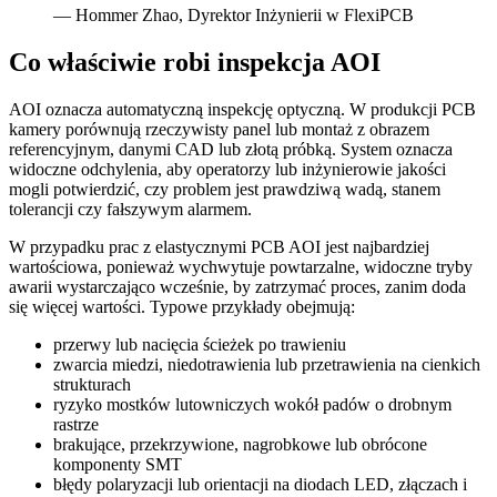
— Hommer Zhao, Dyrektor Inżynierii w FlexiPCB
Co właściwie robi inspekcja AOI
AOI oznacza automatyczną inspekcję optyczną. W produkcji PCB
kamery porównują rzeczywisty panel lub montaż z obrazem
referencyjnym, danymi CAD lub złotą próbką. System oznacza
widoczne odchylenia, aby operatorzy lub inżynierowie jakości
mogli potwierdzić, czy problem jest prawdziwą wadą, stanem
tolerancji czy fałszywym alarmem.
W przypadku prac z elastycznymi PCB AOI jest najbardziej
wartościowa, ponieważ wychwytuje powtarzalne, widoczne tryby
awarii wystarczająco wcześnie, by zatrzymać proces, zanim doda
się więcej wartości. Typowe przykłady obejmują:
przerwy lub nacięcia ścieżek po trawieniu
zwarcia miedzi, niedotrawienia lub przetrawienia na cienkich
strukturach
ryzyko mostków lutowniczych wokół padów o drobnym
rastrze
brakujące, przekrzywione, nagrobkowe lub obrócone
komponenty SMT
błędy polaryzacji lub orientacji na diodach LED, złączach i