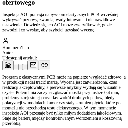
ofertowego
Inspekcja AOI pomaga nabywcom elastycznych PCB wcześniej
wykrywać przerwy, zwarcia, wady lutowania i nieprawidłowe
ustawienie. Dowiedz się, co AOI może zweryfikować, gdzie
zawodzi i co wysłać, aby szybciej uzyskać wycenę.
Hommer Zhao
Autor
Udostepnij artykul
:
Program z elastycznymi PCB może na papierze wyglądać zdrowo, a
w produkcji nadal tracić marżę. Wycena jest zatwierdzona, czas
realizacji akceptowalny, a pierwsze artykuły wydają się wizualnie
czyste. Potem linia zaczyna zgłaszać mostki przy rastrze 0,4 mm,
problemy z rejestracją coverlay wokół drobnych padów, błędy
polaryzacji w modułach kamer czy stały strumień płytek, które po
montażu nie przechodzą testu elektrycznego. W tym momencie
inspekcja AOI przestaje być tylko miłym dodatkiem jakościowym.
Staje się barierą między kontrolowanym wdrożeniem a kosztowną
przeróbką.