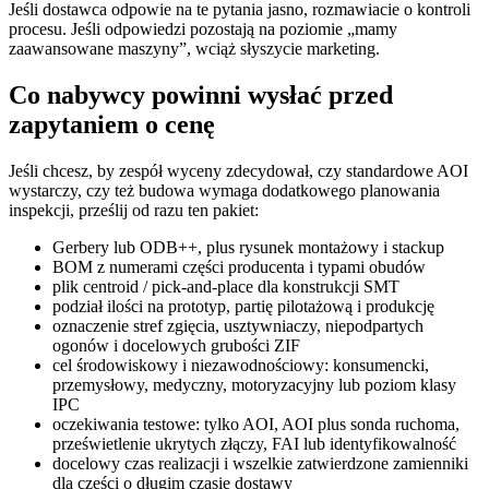
Jeśli dostawca odpowie na te pytania jasno, rozmawiacie o kontroli
procesu. Jeśli odpowiedzi pozostają na poziomie „mamy
zaawansowane maszyny”, wciąż słyszycie marketing.
Co nabywcy powinni wysłać przed
zapytaniem o cenę
Jeśli chcesz, by zespół wyceny zdecydował, czy standardowe AOI
wystarczy, czy też budowa wymaga dodatkowego planowania
inspekcji, prześlij od razu ten pakiet:
Gerbery lub ODB++, plus rysunek montażowy i stackup
BOM z numerami części producenta i typami obudów
plik centroid / pick-and-place dla konstrukcji SMT
podział ilości na prototyp, partię pilotażową i produkcję
oznaczenie stref zgięcia, usztywniaczy, niepodpartych
ogonów i docelowych grubości ZIF
cel środowiskowy i niezawodnościowy: konsumencki,
przemysłowy, medyczny, motoryzacyjny lub poziom klasy
IPC
oczekiwania testowe: tylko AOI, AOI plus sonda ruchoma,
prześwietlenie ukrytych złączy, FAI lub identyfikowalność
docelowy czas realizacji i wszelkie zatwierdzone zamienniki
dla części o długim czasie dostawy