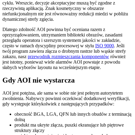
cyklu. Wreszcie, decyzje akceptacyjne muszą być zgodne z
rzeczywistą aplikacją. Znak kosmetyczny w obszarze
niefunkcjonalnym nie jest równoważny redukcji miedzi w pobliżu
dynamicznej strefy zgięcia.
Dlatego zdolność AOI powinna być oceniana razem z
oprzyrządowaniem, utrzymaniem biblioteki obrazów, zasadami
przeglądu operatora i szerszym systemem jakości w zakładzie,
często w ramach dyscypliny procesowej w stylu
ISO 9000
. Jeśli
twój program zawiera złącza o drobnym rastrze lub wąskie strefy
zakazu, nasz
przewodnik rozmieszczania komponentów
również
jest istotny, ponieważ wiele alarmów AOI powstaje z powodu
słabych wyborów layoutu na wcześniejszym etapie.
Gdy AOI nie wystarcza
AOI jest potężna, ale sama w sobie nie jest pełnym autorytetem
zwolnienia. Nabywcy powinni oczekiwać dodatkowej weryfikacji,
gdy występuje którykolwiek z następujących przypadków:
obecność BGA, LGA, QFN lub innych obudów z terminacją
dolną
produkt ma ukryte złącza, puszki ekranujące lub piętrowe
struktury złączy