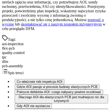
strefach zgięcia oraz informację, czy potrzebujesz AOI, sondy
ruchomej, prześwietlenia, FAI czy identyfikowalności. Przejrzymy
projekt, potwierdzimy plan inspekcji, wskażemy najwyższe ryzyka
przeoczeń i zwrócimy wycenę z informacją zwrotną o
produkcyjności, a nie tylko cenę jednostkową. Możesz
poprosić o
wycenę
lub
skontaktować się z naszym zespołem inżynieryjnym
w
celu przeglądu DFM.
Tagi
:
aoi-inspection
flex-pcb
quality-control
ipc
dfm
pcb-assembly
Spis tresci
Co właściwie robi inspekcja AOI
Gdzie AOI pasuje w procesie budowy elastycznych PCB
Pokrycie defektów AOI: czego nabywcy powinni oczekiwać
Dlaczego AOI dla elastycznych PCB jest trudniejsze niż dla
sztywnych
Gdy AOI nie wystarcza