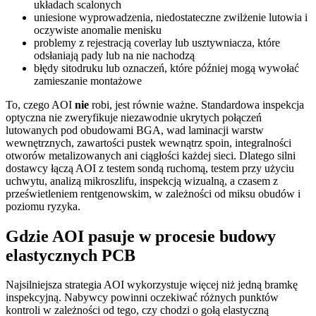
układach scalonych
uniesione wyprowadzenia, niedostateczne zwilżenie lutowia i
oczywiste anomalie menisku
problemy z rejestracją coverlay lub usztywniacza, które
odsłaniają pady lub na nie nachodzą
błędy sitodruku lub oznaczeń, które później mogą wywołać
zamieszanie montażowe
To, czego AOI
nie
robi, jest równie ważne. Standardowa inspekcja
optyczna nie zweryfikuje niezawodnie ukrytych połączeń
lutowanych pod obudowami BGA, wad laminacji warstw
wewnętrznych, zawartości pustek wewnątrz spoin, integralności
otworów metalizowanych ani ciągłości każdej sieci. Dlatego silni
dostawcy łączą AOI z testem sondą ruchomą, testem przy użyciu
uchwytu, analizą mikroszlifu, inspekcją wizualną, a czasem z
prześwietleniem rentgenowskim, w zależności od miksu obudów i
poziomu ryzyka.
Gdzie AOI pasuje w procesie budowy
elastycznych PCB
Najsilniejsza strategia AOI wykorzystuje więcej niż jedną bramkę
inspekcyjną. Nabywcy powinni oczekiwać różnych punktów
kontroli w zależności od tego, czy chodzi o gołą elastyczną