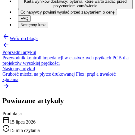
Karta wyników dostawcy: pytania, które warto zadać przed
przyznaniem zamówienia
Co nabywcy powinni wysłać przed zapytaniem o cenę
FAQ
Następny krok
Wróc do bloga
Poprzedni artykul
Przewodnik kontroli impedancji w elastycznych płytkach PCB dla
projektów wysokiej prędkości
Nastepny artykul
Grubość miedzi na płytce drukowanej Flex: prąd a trwałość
zginania
Powiazane artykuly
Produkcja
15 lipca 2026
15
min czytania