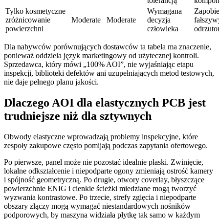
tolerancją
kompon
Tylko kosmetyczne
Wymagana
Zapobi
zróżnicowanie
Moderate
Moderate
decyzja
fałszy
powierzchni
człowieka
odrzut
Dla nabywców porównujących dostawców ta tabela ma znaczenie,
ponieważ oddziela język marketingowy od użytecznej kontroli.
Sprzedawca, który mówi „100% AOI”, nie wyjaśniając etapu
inspekcji, biblioteki defektów ani uzupełniających metod testowych,
nie daje pełnego planu jakości.
Dlaczego AOI dla elastycznych PCB jest
trudniejsze niż dla sztywnych
Obwody elastyczne wprowadzają problemy inspekcyjne, które
zespoły zakupowe często pomijają podczas zapytania ofertowego.
Po pierwsze, panel może nie pozostać idealnie płaski. Zwinięcie,
lokalne odkształcenie i niepodparte ogony zmieniają ostrość kamery
i spójność geometryczną. Po drugie, otwory coverlay, błyszczące
powierzchnie ENIG i cienkie ścieżki miedziane mogą tworzyć
wyzwania kontrastowe. Po trzecie, strefy zgięcia i niepodparte
obszary złączy mogą wymagać niestandardowych nośników
podporowych, by maszyna widziała płytkę tak samo w każdym