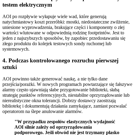
testem elektrycznym
AOI po rozpływie wyłapuje wiele wad, które generują
natychmiastowy koszt przeróbki: mostki, niedostateczne zwilżenie,
uniesione wyprowadzenia, brakujące części i komponenty o złej
wartości wlutowane w odpowiednią rodzinę footprintów. Jest to
jeden z najszybszych sposobów, by zapobiec przedostawaniu się
złego produktu do kolejek testowych sondy ruchomej lub
systemowych.
4. Podczas kontrolowanego rozruchu pierwszej
sztuki
AOI powinno także generować naukę, a nie tylko dane
przejścia/porażki. W nowych programach powtarzające się fałszywe
alarmy często ujawniają słabe przygotowanie biblioteki, słabą
strategię punktów referencyjnych, niestabilne oprzyrządowanie lub
nierealistyczne okna tolerancji. Dobrzy dostawcy zaostrzają
bibliotekę i dokumentują działania zamykające, zamiast pozwalać
operatorom na ślepe anulowanie alarmów.
"W przypadku zespołów elastycznych wydajność
AOI silnie zależy od oprzyrządowania
podporowego. Jeśli obwód nie jest trzymany płasko