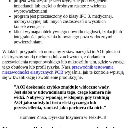
projekt wykorzystuje sieci krytyczne pod względem
impedancji lub części o drobnym rastrze z wieloma
wyprowadzeniami
program jest przeznaczony do klasy IPC 3, medycznej,
motoryzacyjnej lub innych zastosowań o wysokich
konsekwencjach
klient wymaga obiektywnego dowodu ciągłości, izolacji lub
integralności połączenia lutowanego poza widocznymi
powierzchniami
W takich przypadkach normalny zestaw narzędzi to AOI plus test
elektryczny sondą ruchomą lub z uchwytem, z dodaniem
prześwietlenia rentgenowskiego lub mikroszlifu tam, gdzie wymaga
tego obudowa lub profil ryzyka. Nasz
przewodnik testowania
niezawodności elastycznych PCB
wyjaśnia, jak te kontrole wpisują
się w kwalifikację i zwolnienie produkcyjne.
"AOI doskonale szybko znajduje widoczne wady.
Jest słaba w udowadnianiu tego, czego kamera nie
widzi. Nabywcy wpadają w kłopoty, gdy traktują
AOI jako substytut testu elektrycznego lub
prześwietlenia, zamiast jako partnera dla nich."
— Hommer Zhao, Dyrektor Inżynierii w FlexiPCB