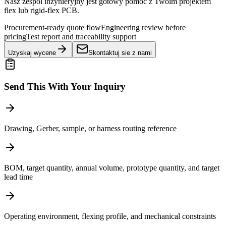
Nasz zespol inzynieryjny jest gotowy pomoc z Twoim projektem
flex lub rigid-flex PCB.
Procurement-ready quote flow
Engineering review before
pricing
Test report and traceability support
Uzyskaj wycene
Skontaktuj sie z nami
Send This With Your Inquiry
Drawing, Gerber, sample, or harness routing reference
BOM, target quantity, annual volume, prototype quantity, and target
lead time
Operating environment, flexing profile, and mechanical constraints