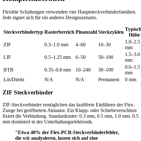
Flexible Schaltungen verwenden vier Hauptsteckverbinderfamilien.
Jede eignet sich für ein anderes Designszenario.
Typisc
Steckverbindertyp
Rasterbereich
Pinanzahl
Steckzyklen
Höhe
1.0–2.5
ZIF
0.3–1.0 mm
4–60
10–30
mm
1.5–3.0
LIF
0.5–1.25 mm
6–50
50–100
mm
0.6–1.5
BTB
0.35–0.8 mm
10–240
30–100
mm
Löt/Direkt
N/A
N/A
Permanent
0 mm
ZIF Steckverbinder
ZIF-Steckverbinder ermöglichen das kraftfreie Einführen der Flex-
Zunge bei geöffnetem Aktuator. Ein Klapp- oder Schiebeverschluss
fixiert die Verbindung. Standardraster: 0.3 mm, 0.5 mm, 1.0 mm. 0.5
mm dominiert in der Unterhaltungselektronik.
"Etwa 40% der Flex-PCB-Steckverbinderfehler,
die wir analysieren, lassen sich auf eine