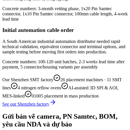
Concrete numbers: 3-month vetting phase, 1x20 Pin Samtec
connector, 1x10 Pin Samtec connector, 100mm cable length, 4-week
lead time
Initial automation cable order
A South American industrial automation distributor needed rapid
technical validation, equivalent connector and terminal options, and
sample testing before moving first orders into production.
Concrete numbers: 100-120 unit batches, 2-3 weeks lead time after
payment, 5 connector/housing variants per assembly
Our Shenzhen SMT factory
26 placement machines · 11 SMT
lines
4 nitrogen reflow ovens
AI-assisted 3D SPI & AOI,
MES-linked
01005 placement in mass production
See our Shenzhen factory
Gửi bản vẽ camera, PN Samtec, BOM,
yêu cầu NDA và dự báo