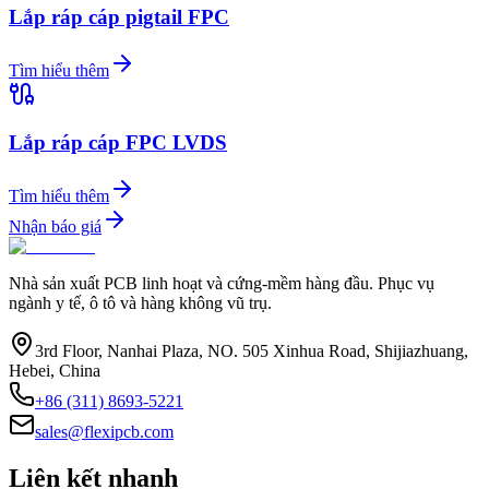
Lắp ráp cáp pigtail FPC
Tìm hiểu thêm
Lắp ráp cáp FPC LVDS
Tìm hiểu thêm
Nhận báo giá
Nhà sản xuất PCB linh hoạt và cứng-mềm hàng đầu. Phục vụ
ngành y tế, ô tô và hàng không vũ trụ.
3rd Floor, Nanhai Plaza, NO. 505 Xinhua Road, Shijiazhuang,
Hebei, China
+86 (311) 8693-5221
sales@flexipcb.com
Liên kết nhanh