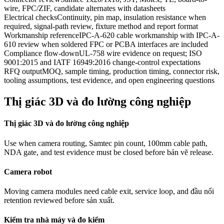
wire, FPC/ZIF, candidate alternates with datasheets
Electrical checks
Continuity, pin map, insulation resistance when
required, signal-path review, fixture method and report format
Workmanship reference
IPC-A-620 cable workmanship with IPC-A-
610 review when soldered FPC or PCBA interfaces are included
Compliance flow-down
UL-758 wire evidence on request; ISO
9001:2015 and IATF 16949:2016 change-control expectations
RFQ output
MOQ, sample timing, production timing, connector risk,
tooling assumptions, test evidence, and open engineering questions
Thị giác 3D và đo lường công nghiệp
Thị giác 3D và đo lường công nghiệp
Use when camera routing, Samtec pin count, 100mm cable path,
NDA gate, and test evidence must be closed before bản vẽ release.
Camera robot
Moving camera modules need cable exit, service loop, and đầu nối
retention reviewed before sản xuất.
Kiểm tra nhà máy và đo kiểm