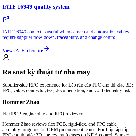
IATF 16949 quality system
IATF 16949 context is useful when camera and automation cables
require supplier flow-down, traceability, and change control.
View IATF reference
Rà soát kỹ thuật từ nhà máy
Supplier-side RFQ experience for Lắp ráp cáp FPC cho thị giác 3D:
FPC, cable, connector, test, documentation, and confidentiality risk.
Hommer Zhao
FlexiPCB engineering and RFQ reviewer
Hommer Zhao reviews flex PCB, rigid-flex, and FPC cable
assembly programs for OEM procurement teams. For Lắp ráp cáp
FPC cho thị giác 3D, the review focuses on NDA control, Samtec