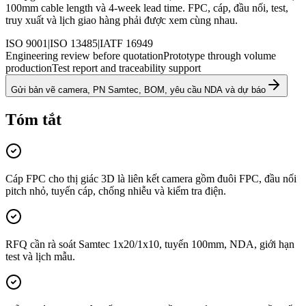
100mm cable length và 4-week lead time. FPC, cáp, đầu nối, test,
truy xuất và lịch giao hàng phải được xem cùng nhau.
ISO 9001
|
ISO 13485
|
IATF 16949
Engineering review before quotation
Prototype through volume
production
Test report and traceability support
Gửi bản vẽ camera, PN Samtec, BOM, yêu cầu NDA và dự báo
Tóm tắt
Cáp FPC cho thị giác 3D là liên kết camera gồm đuôi FPC, đầu nối
pitch nhỏ, tuyến cáp, chống nhiễu và kiểm tra điện.
RFQ cần rà soát Samtec 1x20/1x10, tuyến 100mm, NDA, giới hạn
test và lịch mẫu.