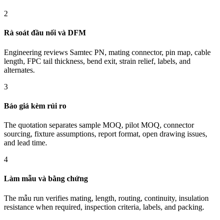
2
Rà soát đầu nối và DFM
Engineering reviews Samtec PN, mating connector, pin map, cable
length, FPC tail thickness, bend exit, strain relief, labels, and
alternates.
3
Báo giá kèm rủi ro
The quotation separates sample MOQ, pilot MOQ, connector
sourcing, fixture assumptions, report format, open drawing issues,
and lead time.
4
Làm mẫu và bằng chứng
The mẫu run verifies mating, length, routing, continuity, insulation
resistance when required, inspection criteria, labels, and packing.