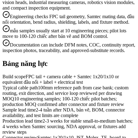
vision heads, industrial measuring cameras, robotics vision modules,
and compact inspection equipment.
Engineering checks FPC tail geometry, Samtec mating data, đầu
nối orientation, bend radius, shielding, labels, and fixture method.
mẫu samples usually start at 10 engineering pieces; pilot lots
move to 100-120 chiếc after bản vẽ and BOM control.
Documentation can include DFM notes, COC, continuity report,
inspection photos, traceability, and approved-substitute records.
Bảng năng lực
Build scope
FPC tail + camera cable + Samtec 1x20/1x10 or
equivalent đầu nối + label + electrical test
Typical cable path
100mm reference path from case bank; custom
routing, exit direction, and service loop reviewed per drawing
MOQ
10 engineering samples; 100-120 chiếc pilot batches;
production MOQ confirmed after connector and fixture review
Sample lead time
2-4 tuần after NDA, bản vẽ, BOM, connector
availability, and test limits are complete
Production lead time
2-3 weeks for stable small-to-medium batches;
4 weeks when Samtec sourcing, NDA approval, or fixtures add
review steps
Connector review
Samtec 1x20/1x10, JST, Molex, TE, board-to-