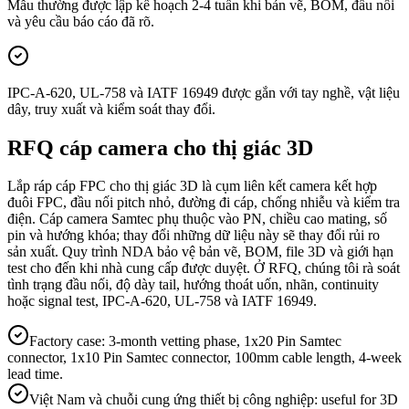
Mẫu thường được lập kế hoạch 2-4 tuần khi bản vẽ, BOM, đầu nối
và yêu cầu báo cáo đã rõ.
IPC-A-620, UL-758 và IATF 16949 được gắn với tay nghề, vật liệu
dây, truy xuất và kiểm soát thay đổi.
RFQ cáp camera cho thị giác 3D
Lắp ráp cáp FPC cho thị giác 3D là cụm liên kết camera kết hợp
đuôi FPC, đầu nối pitch nhỏ, đường đi cáp, chống nhiễu và kiểm tra
điện. Cáp camera Samtec phụ thuộc vào PN, chiều cao mating, số
pin và hướng khóa; thay đổi những dữ liệu này sẽ thay đổi rủi ro
sản xuất. Quy trình NDA bảo vệ bản vẽ, BOM, file 3D và giới hạn
test cho đến khi nhà cung cấp được duyệt. Ở RFQ, chúng tôi rà soát
tình trạng đầu nối, độ dày tail, hướng thoát uốn, nhãn, continuity
hoặc signal test, IPC-A-620, UL-758 và IATF 16949.
Factory case: 3-month vetting phase, 1x20 Pin Samtec
connector, 1x10 Pin Samtec connector, 100mm cable length, 4-week
lead time.
Việt Nam và chuỗi cung ứng thiết bị công nghiệp: useful for 3D