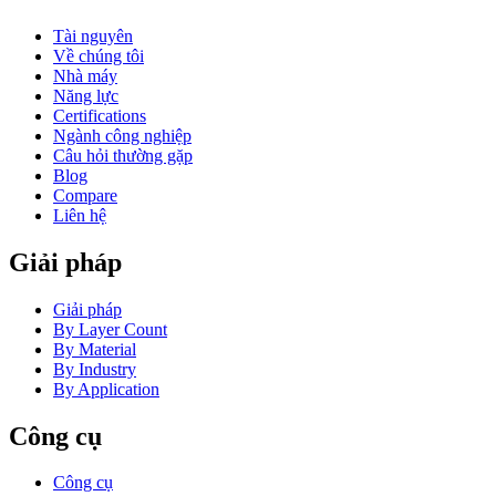
Tài nguyên
Về chúng tôi
Nhà máy
Năng lực
Certifications
Ngành công nghiệp
Câu hỏi thường gặp
Blog
Compare
Liên hệ
Giải pháp
Giải pháp
By Layer Count
By Material
By Industry
By Application
Công cụ
Công cụ