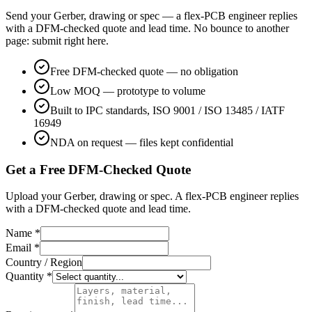
Send your Gerber, drawing or spec — a flex-PCB engineer replies
with a DFM-checked quote and lead time. No bounce to another
page: submit right here.
Free DFM-checked quote — no obligation
Low MOQ — prototype to volume
Built to IPC standards, ISO 9001 / ISO 13485 / IATF
16949
NDA on request — files kept confidential
Get a Free DFM-Checked Quote
Upload your Gerber, drawing or spec. A flex-PCB engineer replies
with a DFM-checked quote and lead time.
Name *
Email *
Country / Region
Quantity *