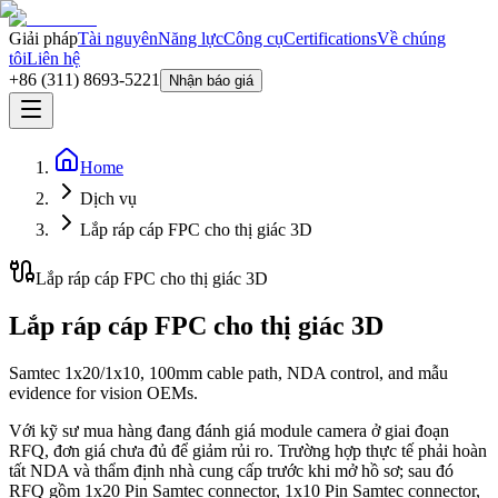
Giải pháp
Tài nguyên
Năng lực
Công cụ
Certifications
Về chúng
tôi
Liên hệ
+86 (311) 8693-5221
Nhận báo giá
Home
Dịch vụ
Lắp ráp cáp FPC cho thị giác 3D
Lắp ráp cáp FPC cho thị giác 3D
Lắp ráp cáp FPC cho thị giác 3D
Samtec 1x20/1x10, 100mm cable path, NDA control, and mẫu
evidence for vision OEMs.
Với kỹ sư mua hàng đang đánh giá module camera ở giai đoạn
RFQ, đơn giá chưa đủ để giảm rủi ro. Trường hợp thực tế phải hoàn
tất NDA và thẩm định nhà cung cấp trước khi mở hồ sơ; sau đó
RFQ gồm 1x20 Pin Samtec connector, 1x10 Pin Samtec connector,