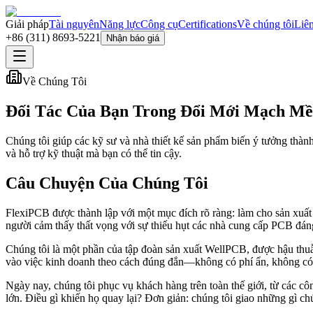
Giải pháp
Tài nguyên
Năng lực
Công cụ
Certifications
Về chúng tôi
Liê
+86 (311) 8693-5221
Nhận báo giá
Về Chúng Tôi
Đối Tác Của Bạn Trong Đổi Mới Mạch M
Chúng tôi giúp các kỹ sư và nhà thiết kế sản phẩm biến ý tưởng thà
và hỗ trợ kỹ thuật mà bạn có thể tin cậy.
Câu Chuyện Của Chúng Tôi
FlexiPCB được thành lập với một mục đích rõ ràng: làm cho sản xuất
người cảm thấy thất vọng với sự thiếu hụt các nhà cung cấp PCB đáng 
Chúng tôi là một phần của tập đoàn sản xuất WellPCB, được hậu thuẫn
vào việc kinh doanh theo cách đúng đắn—không có phí ẩn, không có s
Ngày nay, chúng tôi phục vụ khách hàng trên toàn thế giới, từ các cô
lớn. Điều gì khiến họ quay lại? Đơn giản: chúng tôi giao những gì ch