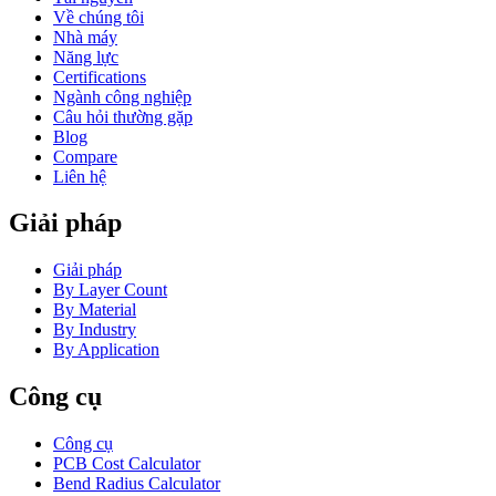
Về chúng tôi
Nhà máy
Năng lực
Certifications
Ngành công nghiệp
Câu hỏi thường gặp
Blog
Compare
Liên hệ
Giải pháp
Giải pháp
By Layer Count
By Material
By Industry
By Application
Công cụ
Công cụ
PCB Cost Calculator
Bend Radius Calculator