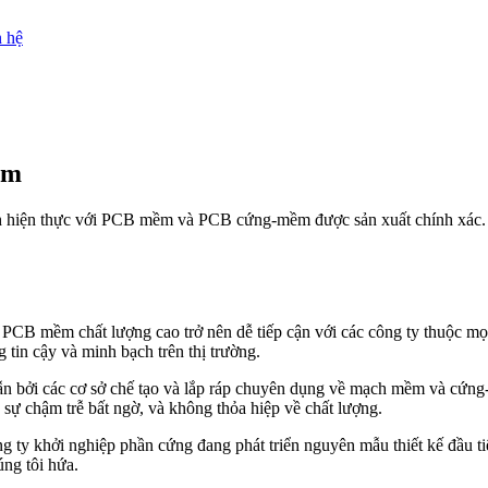
n hệ
ềm
nh hiện thực với PCB mềm và PCB cứng-mềm được sản xuất chính xác. Ca
 PCB mềm chất lượng cao trở nên dễ tiếp cận với các công ty thuộc m
tin cậy và minh bạch trên thị trường.
 bởi các cơ sở chế tạo và lắp ráp chuyên dụng về mạch mềm và cứng-mề
ự chậm trễ bất ngờ, và không thỏa hiệp về chất lượng.
ng ty khởi nghiệp phần cứng đang phát triển nguyên mẫu thiết kế đầu t
úng tôi hứa.