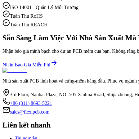
ISO 14001 - Quản Lý Môi Trường
Tuân Thủ RoHS
Tuân Thủ REACH
Sẵn Sàng Làm Việc Với Nhà Sản Xuất Mà
Nhận báo giá minh bạch cho dự án PCB mềm của bạn. Không ràng buộc
Nhận Báo Giá Miễn Phí
Nhà sản xuất PCB linh hoạt và cứng-mềm hàng đầu. Phục vụ ngành y 
3rd Floor, Nanhai Plaza, NO. 505 Xinhua Road, Shijiazhuang, H
+86 (311) 8693-5221
sales@flexipcb.com
Liên kết nhanh
Tài nguyên