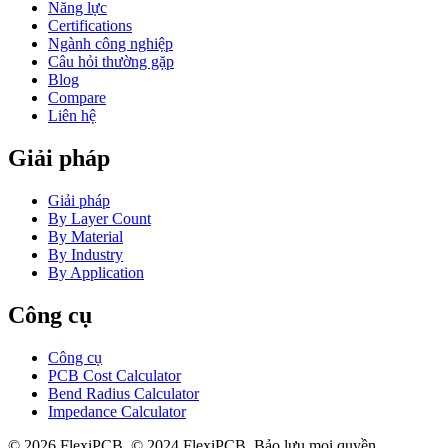
Năng lực
Certifications
Ngành công nghiệp
Câu hỏi thường gặp
Blog
Compare
Liên hệ
Giải pháp
Giải pháp
By Layer Count
By Material
By Industry
By Application
Công cụ
Công cụ
PCB Cost Calculator
Bend Radius Calculator
Impedance Calculator
©
2026
FlexiPCB
.
© 2024 FlexiPCB. Bảo lưu mọi quyền.