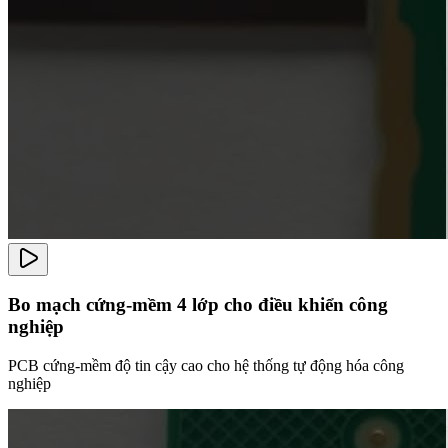
Bo mạch cứng-mềm 4 lớp cho điều khiển công
nghiệp
PCB cứng-mềm độ tin cậy cao cho hệ thống tự động hóa công
nghiệp