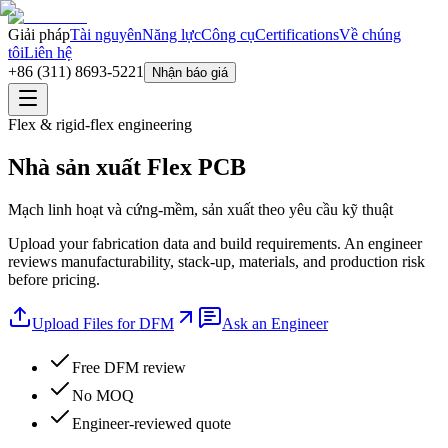
Giải pháp
Tài nguyên
Năng lực
Công cụ
Certifications
Về chúng
tôi
Liên hệ
+86 (311) 8693-5221
Nhận báo giá
Flex & rigid-flex engineering
Nhà sản xuất Flex PCB
Mạch linh hoạt và cứng-mềm, sản xuất theo yêu cầu kỹ thuật
Upload your fabrication data and build requirements. An engineer
reviews manufacturability, stack-up, materials, and production risk
before pricing.
Upload Files for DFM
Ask an Engineer
Free DFM review
No MOQ
Engineer-reviewed quote