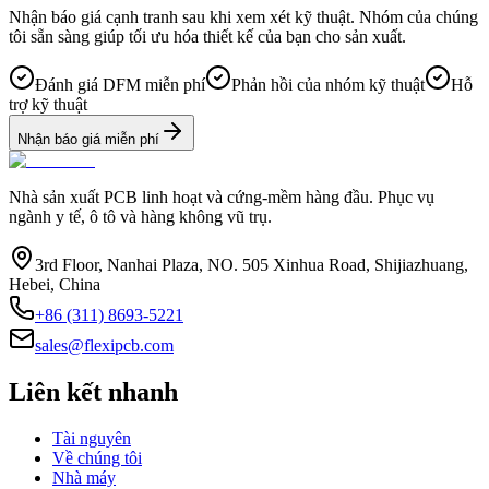
Nhận báo giá cạnh tranh sau khi xem xét kỹ thuật. Nhóm của chúng
tôi sẵn sàng giúp tối ưu hóa thiết kế của bạn cho sản xuất.
Đánh giá DFM miễn phí
Phản hồi của nhóm kỹ thuật
Hỗ
trợ kỹ thuật
Nhận báo giá miễn phí
Nhà sản xuất PCB linh hoạt và cứng-mềm hàng đầu. Phục vụ
ngành y tế, ô tô và hàng không vũ trụ.
3rd Floor, Nanhai Plaza, NO. 505 Xinhua Road, Shijiazhuang,
Hebei, China
+86 (311) 8693-5221
sales@flexipcb.com
Liên kết nhanh
Tài nguyên
Về chúng tôi
Nhà máy