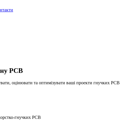
нтакти
йну PCB
увати, оцінювати та оптимізувати ваші проекти гнучких PCB
 жорстко-гнучких PCB