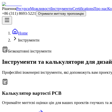
Рішення
Ресурси
Можливості
Інструменти
Certifications
Про нас
Ко
+86 (311) 8693-5221
Отримати миттєву пропозицію
Home
Інструменти
Безкоштовні інструменти
Інструменти та калькулятори для диза
Професійні інженерні інструменти, які допоможуть вам проект
Калькулятор вартості PCB
Отримайте миттєві оцінки цін для ваших проектів гнучких та