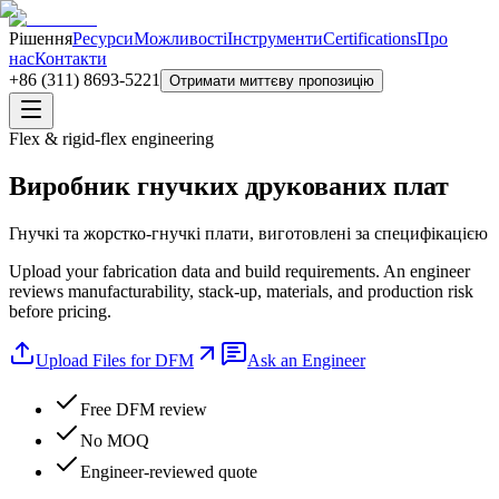
Рішення
Ресурси
Можливості
Інструменти
Certifications
Про
нас
Контакти
+86 (311) 8693-5221
Отримати миттєву пропозицію
Flex & rigid-flex engineering
Виробник гнучких друкованих плат
Гнучкі та жорстко-гнучкі плати, виготовлені за специфікацією
Upload your fabrication data and build requirements. An engineer
reviews manufacturability, stack-up, materials, and production risk
before pricing.
Upload Files for DFM
Ask an Engineer
Free DFM review
No MOQ
Engineer-reviewed quote