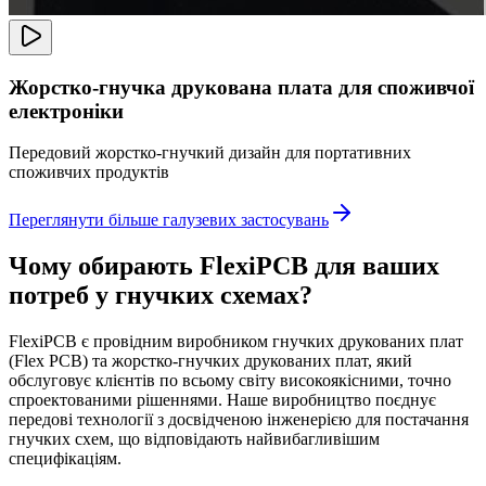
Жорстко-гнучка друкована плата для споживчої
електроніки
Передовий жорстко-гнучкий дизайн для портативних
споживчих продуктів
Переглянути більше галузевих застосувань
Чому обирають FlexiPCB для ваших
потреб у гнучких схемах?
FlexiPCB є провідним виробником гнучких друкованих плат
(Flex PCB) та жорстко-гнучких друкованих плат, який
обслуговує клієнтів по всьому світу високоякісними, точно
спроектованими рішеннями. Наше виробництво поєднує
передові технології з досвідченою інженерією для постачання
гнучких схем, що відповідають найвибагливішим
специфікаціям.