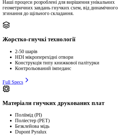
Наші процеси розроблені для вирішення унікальних
геометричних завдань гнучких схем, від динамічного
згинання до щільного складання.
Жорстко-гнучкі технології
2-50 шарів
HDI мікроперехідні отвори
Конструкція типу книжкової палітурки
Контрольований імпеданс
Full Specs
Матеріали гнучких друкованих плат
Поліімід (PI)
Поліестер (PET)
Безклейова мідь
Dupont Pyralux