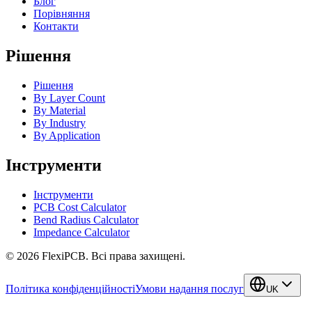
Блог
Порівняння
Контакти
Рішення
Рішення
By Layer Count
By Material
By Industry
By Application
Інструменти
Інструменти
PCB Cost Calculator
Bend Radius Calculator
Impedance Calculator
©
2026
FlexiPCB
.
Всі права захищені.
Політика конфіденційності
Умови надання послуг
UK