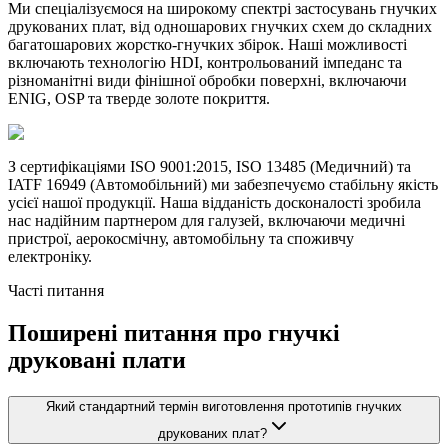
Ми спеціалізуємося на широкому спектрі застосувань гнучких
друкованих плат, від одношарових гнучких схем до складних
багатошарових жорстко-гнучких збірок. Наші можливості
включають технологію HDI, контрольований імпеданс та
різноманітні види фінішної обробки поверхні, включаючи
ENIG, OSP та тверде золоте покриття.
З сертифікаціями ISO 9001:2015, ISO 13485 (Медичний) та
IATF 16949 (Автомобільний) ми забезпечуємо стабільну якість
усієї нашої продукції. Наша відданість досконалості зробила
нас надійним партнером для галузей, включаючи медичні
пристрої, аерокосмічну, автомобільну та споживчу
електроніку.
Часті питання
Поширені питання про гнучкі
друковані плати
Який стандартний термін виготовлення прототипів гнучких
друкованих плат?