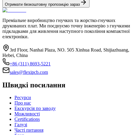
Отримати безкоштовну пропозицію зараз
Преміальне виробництво гнучких та жорстко-гнучких
друкованих плат. Ми поєднуємо точну інженерію з гнучкими
підкладками для живлення наступного покоління компактної
електроніки.
3rd Floor, Nanhai Plaza, NO. 505 Xinhua Road, Shijiazhuang,
Hebei, China
+86 (311) 8693-5221
sales@flexipcb.com
Швидкі посилання
Ресурси
Про нас
Екскурсія по заводу
Можливості
Certifications
Галузі
Часті питання