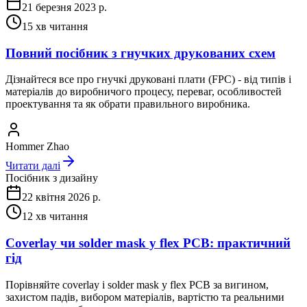
21 березня 2023 р.
15
хв читання
Повний посібник з гнучких друкованих схем
Дізнайтеся все про гнучкі друковані плати (FPC) - від типів і
матеріалів до виробничого процесу, переваг, особливостей
проектування та як обрати правильного виробника.
Hommer Zhao
Читати далі
Посібник з дизайну
22 квітня 2026 р.
12
хв читання
Coverlay чи solder mask у flex PCB: практичний
гід
Порівняйте coverlay і solder mask у flex PCB за вигином,
захистом падів, вибором матеріалів, вартістю та реальними