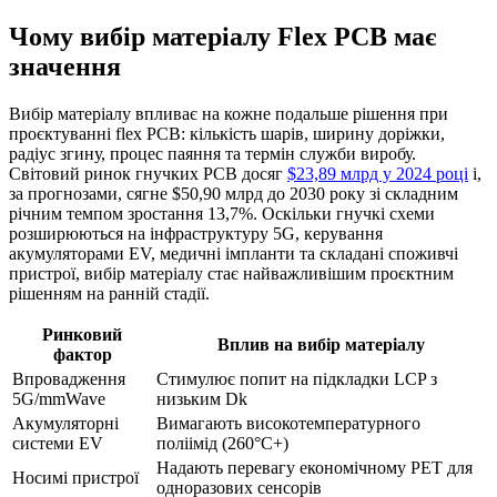
Чому вибір матеріалу Flex PCB має
значення
Вибір матеріалу впливає на кожне подальше рішення при
проєктуванні flex PCB: кількість шарів, ширину доріжки,
радіус згину, процес паяння та термін служби виробу.
Світовий ринок гнучких PCB досяг
$23,89 млрд у 2024 році
і,
за прогнозами, сягне $50,90 млрд до 2030 року зі складним
річним темпом зростання 13,7%. Оскільки гнучкі схеми
розширюються на інфраструктуру 5G, керування
акумуляторами EV, медичні імпланти та складані споживчі
пристрої, вибір матеріалу стає найважливішим проєктним
рішенням на ранній стадії.
Ринковий
Вплив на вибір матеріалу
фактор
Впровадження
Стимулює попит на підкладки LCP з
5G/mmWave
низьким Dk
Акумуляторні
Вимагають високотемпературного
системи EV
поліімід (260°C+)
Надають перевагу економічному PET для
Носимі пристрої
одноразових сенсорів