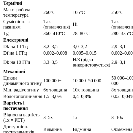
Термічні
Макс. робоча
260°C
105°C
250°C
температура
Сумісність із
Так
Так
Ні
паянням
(оплавлення)
(оплавлен
Tg
360–410°C
78–80°C
280–335°C
Електричні
Dk на 1 ГГц
3,2–3,5
3,0–3,2
2,9–3,1
Df на 1 ГГц
0,002–0,008
0,005–0,015
0,002–0,00
Н/З (рідко
Dk на 10 ГГц
3,3–3,5
2,9–3,1
використовується)
Механічні
Цикли
50 000–10
100 000+
10 000–50 000
динамічного згину
000
Мін. радіус згину
6x товщина
10x товщина
8x товщин
Вологопоглинання
1,5–3,0%
0,4–0,8%
0,02–0,04
Вартість і
постачання
Відносна вартість
3–5x
1x
8–10x
(1x = PET)
Доступність
Відмінна
Відмінна
Обмежена
постачальників