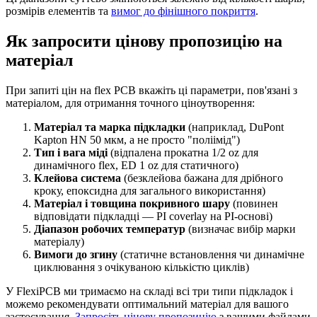
розмірів елементів та
вимог до фінішного покриття
.
Як запросити цінову пропозицію на
матеріал
При запиті цін на flex PCB вкажіть ці параметри, пов'язані з
матеріалом, для отримання точного ціноутворення:
Матеріал та марка підкладки
(наприклад, DuPont
Kapton HN 50 мкм, а не просто "поліімід")
Тип і вага міді
(відпалена прокатна 1/2 oz для
динамічного flex, ED 1 oz для статичного)
Клейова система
(безклейова бажана для дрібного
кроку, епоксидна для загального використання)
Матеріал і товщина покривного шару
(повинен
відповідати підкладці — PI coverlay на PI-основі)
Діапазон робочих температур
(визначає вибір марки
матеріалу)
Вимоги до згину
(статичне встановлення чи динамічне
циклювання з очікуваною кількістю циклів)
У FlexiPCB ми тримаємо на складі всі три типи підкладок і
можемо рекомендувати оптимальний матеріал для вашого
застосування.
Запросіть цінову пропозицію
з вашими файлами