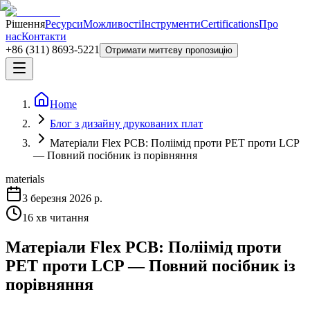
Рішення
Ресурси
Можливості
Інструменти
Certifications
Про
нас
Контакти
+86 (311) 8693-5221
Отримати миттєву пропозицію
Home
Блог з дизайну друкованих плат
Матеріали Flex PCB: Поліімід проти PET проти LCP
— Повний посібник із порівняння
materials
3 березня 2026 р.
16
хв читання
Матеріали Flex PCB: Поліімід проти
PET проти LCP — Повний посібник із
порівняння