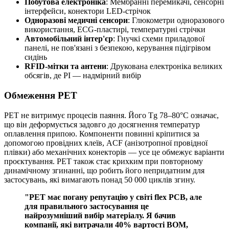
Побутова електроніка
: Мембранні перемикачі, сенсорні
інтерфейси, конектори LED-стрічок
Одноразові медичні сенсори
: Глюкометри одноразового
використання, ECG-пластирі, температурні стрічки
Автомобільний інтер'єр
: Гнучкі схеми приладової
панелі, не пов'язані з безпекою, керування підігрівом
сидінь
RFID-мітки та антени
: Друкована електроніка великих
обсягів, де PI — надмірний вибір
Обмеження PET
PET не витримує процесів паяння. Його Tg 78–80°C означає,
що він деформується задовго до досягнення температур
оплавлення припою. Компоненти повинні кріпитися за
допомогою провідних клеїв, ACF (анізотропної провідної
плівки) або механічних конекторів — усе це обмежує варіанти
проєктування. PET також стає крихким при повторному
динамічному згинанні, що робить його непридатним для
застосувань, які вимагають понад 50 000 циклів згину.
"PET має погану репутацію у світі flex PCB, але
для правильного застосування це
найрозумніший вибір матеріалу. Я бачив
компанії, які витрачали 40% вартості BOM,