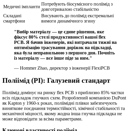
Потребують біосумісного поліімід з
Медичні імпланти
довготривалою стабільністю
Складані
Висувають до поліімід екстремальні
смартфони
вимоги динамічного згину
"Вибір матеріалу — це єдине рішення, яке
фіксує 80% стелі продуктивності вашої flex
PCB. Я бачив інженерів, які витрачали тижні на
оптимізацію трасування доріжок на підкладці,
яка була неправильною з першого дня. Почніть
із матеріалу — все інше піде за ним."
— Hommer Zhao, директор з інженерії FlexiPCB
Поліімід (PI): Галузевий стандарт
Поліімід домінує на ринку flex PCB з приблизно 85% частки
всіх підкладок гнучких схем. Розроблений компанією DuPont
як Kapton у 1960-х роках, поліімідні плівки забезпечують
виняткове поєднання термостійкості, хімічної стабільності та
механічної міцності, якому жодна інша гнучка підкладка не
може відповідати за всіма параметрами.
Ключові властивості поліімід