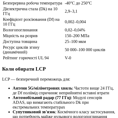
Безперервна робоча температура
-40°C до 250°C
Діелектрична стала (Dk) на 10
2,9–3,1
ГГц
Коефіцієнт розсіювання (Df) на
0,002–0,004
10 ГГц
Вологопоглинання
0,02–0,04%
Міцність на розрив
150–200 МПа
Доступна товщина
25–100 мкм
Ресурс циклів згину
50 000–100 000 циклів
(динамічний)
Рейтинг горючості UL 94
V-0
Коли обирати LCP
LCP — безперечний переможець для:
Антени 5G/міліметрових хвиль
: Частоти вище 24 ГГц,
де Df поліімід спричиняє неприйнятні вставні втрати
Автомобільний радар (77 ГГц)
: Модулі сенсорів
ADAS, що вимагають стабільного Dk при
екстремальних температурах
Супутниковий зв'язок
: Космічного класу застосування,
що потребують майже нульового вологопоглинання