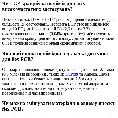
Чи LCP кращий за поліімід для всіх
високочастотних застосувань?
Не обов'язково. Нижче 10 ГГц поліімід працює адекватно для
більшості RF-застосувань. Перевага LCP стає вирішальною
вище 10 ГГц, де його нижчий Dk (2,9 проти 3,3) і значно
нижче вологопоглинання (0,04% проти 2,5%) забезпечують
вимірювано кращу цілісність сигналу. Для застосувань нижче
6 ГГц поліімід зазвичай є більш економічним вибором.
Яка найтонша поліімідна підкладка доступна
для flex PCB?
Стандартні поліімідні плівки доступні товщиною до 12,5 мкм
(0,5 мілс) від виробників, таких як
DuPont
та Kaneka. Деякі
спеціальні марки бувають товщиною до 7,5 мкм для
ультратонких flex-застосувань, таких як слухові апарати та
складані дисплеї, хоча вони потребують обережного
поводження під час виробництва.
Чи можна змішувати матеріали в одному проєкті
flex PCB?