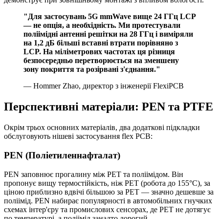
"Для застосувань 5G mmWave вище 24 ГГц LCP
— не опція, а необхідність. Ми протестували
поліімідні антенні решітки на 28 ГГц і виміряли
на 1,2 дБ більші вставні втрати порівняно з
LCP. На міліметрових частотах ця різниця
безпосередньо перетворюється на зменшену
зону покриття та розірвані з'єднання."
— Hommer Zhao, директор з інженерії FlexiPCB
Перспективні матеріали: PEN та PTFE
Окрім трьох основних матеріалів, два додаткові підкладки
обслуговують нішеві застосування flex PCB:
PEN (Поліетиленнафталат)
PEN заповнює прогалину між PET та поліімідом. Він
пропонує вищу термостійкість, ніж PET (робота до 155°C), за
ціною приблизно вдвічі більшою за PET — значно дешевше за
поліімід. PEN набирає популярності в автомобільних гнучких
схемах інтер'єру та промислових сенсорах, де PET не дотягує
по температурі, а поліімід занадто дорогий.