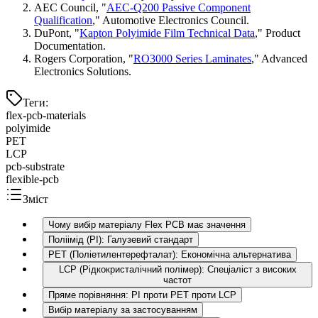
AEC Council, "
AEC-Q200 Passive Component
Qualification
," Automotive Electronics Council.
DuPont, "
Kapton Polyimide Film Technical Data
," Product
Documentation.
Rogers Corporation, "
RO3000 Series Laminates
," Advanced
Electronics Solutions.
Теги
:
flex-pcb-materials
polyimide
PET
LCP
pcb-substrate
flexible-pcb
Зміст
Чому вибір матеріалу Flex PCB має значення
Поліімід (PI): Галузевий стандарт
PET (Поліетилентерефталат): Економічна альтернатива
LCP (Рідкокристалічний полімер): Спеціаліст з високих
частот
Пряме порівняння: PI проти PET проти LCP
Вибір матеріалу за застосуванням