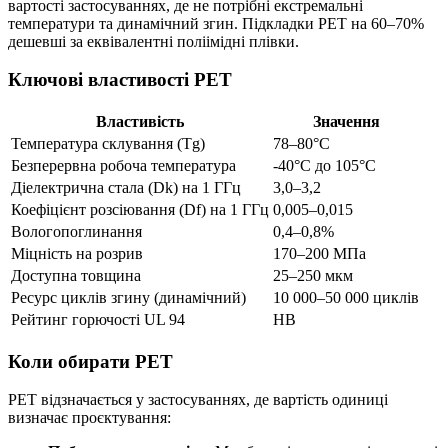
вартості застосуваннях, де не потрібні екстремальні
температури та динамічний згин. Підкладки PET на 60–70%
дешевші за еквівалентні поліімідні плівки.
Ключові властивості PET
Властивість
Значення
Температура склування (Tg)
78–80°C
Безперервна робоча температура
-40°C до 105°C
Діелектрична стала (Dk) на 1 ГГц
3,0–3,2
Коефіцієнт розсіювання (Df) на 1 ГГц
0,005–0,015
Вологопоглинання
0,4–0,8%
Міцність на розрив
170–200 МПа
Доступна товщина
25–250 мкм
Ресурс циклів згину (динамічний)
10 000–50 000 циклів
Рейтинг горючості UL 94
HB
Коли обирати PET
PET відзначається у застосуваннях, де вартість одиниці
визначає проєктування: