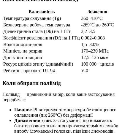
Властивість
Значення
Температура склування (Tg)
360–410°C
Безперервна робоча температура
-269°C до 260°C
Діелектрична стала (Dk) на 1 ГГц
3,2–3,5
Коефіцієнт розсіювання (Df) на 1 ГГц
0,002–0,008
Вологопоглинання
1,5–3,0%
Міцність на розрив
170–230 МПа
Доступна товщина
12,5–125 мкм
Ресурс циклів згину (динамічний)
100 000+ циклів
Рейтинг горючості UL 94
V-0
Коли обирати поліімід
Поліімід — правильний вибір, коли ваше застосування
передбачає:
Паяння
: PI витримує температури безсвинцевого
оплавлення (пік 260°C) без деформації
Динамічний згин
: Застосування, що вимагають
багаторазового згинання протягом терміну служби
виробу (друкарські головки, підвіски дисководів,