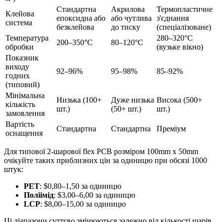
Стандартна
Акрилова
Термопластичне
Клейова
епоксидна або
або чутлива
з'єднання
система
безклейова
до тиску
(спеціалізоване)
Температура
280–320°C
200–350°C
80–120°C
обробки
(вузьке вікно)
Показник
виходу
92–96%
95–98%
85–92%
годних
(типовий)
Мінімальна
Низька (100+
Дуже низька
Висока (500+
кількість
шт.)
(50+ шт.)
шт.)
замовлення
Вартість
Стандартна
Стандартна
Преміум
оснащення
Для типової 2-шарової flex PCB розміром 100mm x 50mm
очікуйте таких приблизних цін за одиницю при обсязі 1000
штук:
PET
: $0,80–1,50 за одиницю
Поліімід
: $3,00–6,00 за одиницю
LCP
: $8,00–15,00 за одиницю
Ці діапазони суттєво змінюються залежно від кількості шарів,