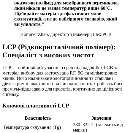
вказуючи поліімід для мембранного перемикача,
який ніколи не зазнає температур вище 60°C.
Підбирайте матеріал до фактичних умов
експлуатації, а не до найгіршого сценарію, який
ви уявляєте."
— Hommer Zhao, директор з інженерії FlexiPCB
LCP (Рідкокристалічний полімер):
Спеціаліст з високих частот
LCP — найновіший учасник серед підкладок flex PCB та
матеріал вибору для застосувань RF, 5G та міліметрових
хвиль. Його наднизьке вологопоглинання та стабільні
діелектричні властивості на високих частотах роблять його
преміум-підкладкою для проєктів, критичних до цілісності
сигналу.
Ключові властивості LCP
Властивість
Значення
280–335°C (залежить від
Температура склування (Tg)
марки)