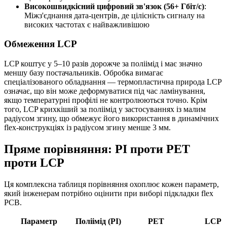
Високошвидкісний цифровий зв'язок (56+ Гбіт/с)
:
Міжз'єднання дата-центрів, де цілісність сигналу на
високих частотах є найважливішою
Обмеження LCP
LCP коштує у 5–10 разів дорожче за поліімід і має значно
меншу базу постачальників. Обробка вимагає
спеціалізованого обладнання — термопластична природа LCP
означає, що він може деформуватися під час ламінування,
якщо температурні профілі не контролюються точно. Крім
того, LCP крихкіший за поліімід у застосуваннях із малим
радіусом згину, що обмежує його використання в динамічних
flex-конструкціях із радіусом згину менше 3 мм.
Пряме порівняння: PI проти PET
проти LCP
Ця комплексна таблиця порівняння охоплює кожен параметр,
який інженерам потрібно оцінити при виборі підкладки flex
PCB.
Параметр
Поліімід (PI)
PET
LCP