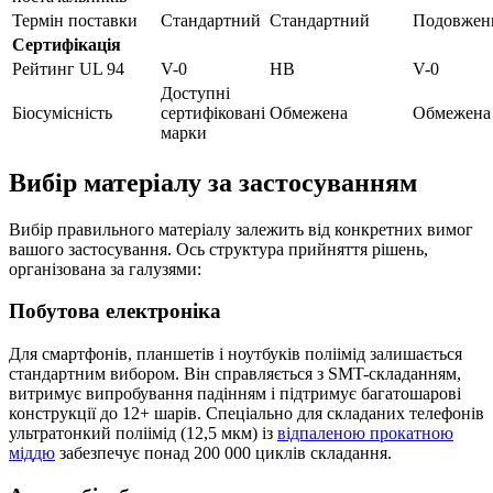
Термін поставки
Стандартний
Стандартний
Подовжен
Сертифікація
Рейтинг UL 94
V-0
HB
V-0
Доступні
Біосумісність
сертифіковані
Обмежена
Обмежена
марки
Вибір матеріалу за застосуванням
Вибір правильного матеріалу залежить від конкретних вимог
вашого застосування. Ось структура прийняття рішень,
організована за галузями:
Побутова електроніка
Для смартфонів, планшетів і ноутбуків поліімід залишається
стандартним вибором. Він справляється з SMT-складанням,
витримує випробування падінням і підтримує багатошарові
конструкції до 12+ шарів. Спеціально для складаних телефонів
ультратонкий поліімід (12,5 мкм) із
відпаленою прокатною
міддю
забезпечує понад 200 000 циклів складання.