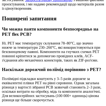
проєктування, і ми надамо рекомендації щодо матеріалів разом
із ціноутворенням.
Поширені запитання
Чи можна паяти компоненти безпосередньо на
PET flex PCB?
Ні. PET має температуру склування 78–80°C, що значно
нижче за температури 230–260°C, які використовуються при
безсвинцевому паянні. Компоненти на гнучких схемах PET
повинні кріпитися за допомогою провідних клеїв, ACF-
з'єднання або механічних конекторів, таких як ZIF-роз'єми.
Наскільки дорожчий поліімід порівняно з PET?
Поліімідні підкладки коштують у 3–5 разів дорожче за
еквівалентні плівки PET на рівні сировини. Однак загальна
різниця у вартості зібраної PCB зазвичай становить 2–3 рази,
оскільки витрати на обробку, мідь та компоненти аналогічні.
Для великосерійних застосувань (100 000+ одиниць) цінова
різниця ще більше скорочується.