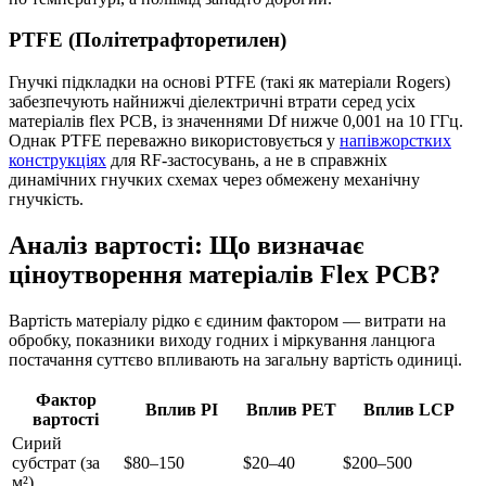
PTFE (Політетрафторетилен)
Гнучкі підкладки на основі PTFE (такі як матеріали Rogers)
забезпечують найнижчі діелектричні втрати серед усіх
матеріалів flex PCB, із значеннями Df нижче 0,001 на 10 ГГц.
Однак PTFE переважно використовується у
напівжорстких
конструкціях
для RF-застосувань, а не в справжніх
динамічних гнучких схемах через обмежену механічну
гнучкість.
Аналіз вартості: Що визначає
ціноутворення матеріалів Flex PCB?
Вартість матеріалу рідко є єдиним фактором — витрати на
обробку, показники виходу годних і міркування ланцюга
постачання суттєво впливають на загальну вартість одиниці.
Фактор
Вплив PI
Вплив PET
Вплив LCP
вартості
Сирий
субстрат (за
$80–150
$20–40
$200–500
м²)