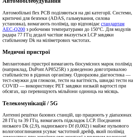
Автомобілебудування
Автомобільні flex PCB поділяються на дві категорії. Системи,
критичні для безпеки (ADAS, гальмування, силова
установка), вимагають поліімід, що відповідає
стандартам
AEC-Q200
з робочими температурами до 150°C. Для модулів
радара 77 ГГц дедалі частіше вказується LCP завдяки
стабільному Dk на міліметрових частотах.
Медичні пристрої
Імплантовані пристрої вимагають біосумісних марок поліімід
(наприклад, DuPont AP8525R) з доведеною довготривалою
стабільністю в рідинах організму. Одноразова діагностика —
тест-смужки для глюкози, тести на вагітність, швидкі тести на
COVID — використовує PET завдяки низькій вартості при
обсягах, що перевищують мільйони одиниць на місяць.
Телекомунікації / 5G
Антенні решітки базових станцій, що працюють у діапазонах
28 ГГц та 39 ГГц, вимагають підкладок LCP. Поєднання
низького Dk (2,9), наднизького Df (0,002) і майже нульового
вологопоглинання усуває частотний дрейф, який поліімід
демонструє при зовнішньому монтажі з впливом вологості.