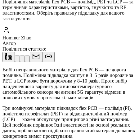
Порівняння матеріалів flex PCB — поліімід, PET та LCP — за
термічними характеристиками, вартістю, гнучкістю та RF-
властивостями. Оберіть правильну підкладку для вашого
застосування.
Hommer Zhao
Автор
Поділитися статтею
:
Вибір неправильного матеріалу для flex PCB — це дорога
помилка. Поліімідна підкладка коштує в 3–5 разів дорожче за
PET, а LCP може бути дорожчим у 8–10 разів. Проте вибір
найдешевшого варіанту для високотемпературного
автомобільного сенсора чи антени 5G гарантує відмови в
польових умовах протягом кількох місяців.
Три домінуючі матеріали підкладок flex PCB — поліімід (PI),
поліетилентерефталат (PET) та рідкокристалічний полімер
(LCP) — кожен обслуговує принципово різні застосування.
Цей посібник порівнює їхні властивості на основі реальних
даних, щоб ви могли підібрати правильний матеріал до ваших
конкретних вимог проєктування.