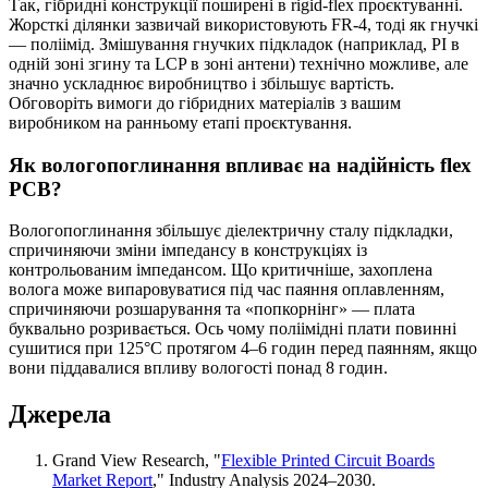
Так, гібридні конструкції поширені в rigid-flex проєктуванні.
Жорсткі ділянки зазвичай використовують FR-4, тоді як гнучкі
— поліімід. Змішування гнучких підкладок (наприклад, PI в
одній зоні згину та LCP в зоні антени) технічно можливе, але
значно ускладнює виробництво і збільшує вартість.
Обговоріть вимоги до гібридних матеріалів з вашим
виробником на ранньому етапі проєктування.
Як вологопоглинання впливає на надійність flex
PCB?
Вологопоглинання збільшує діелектричну сталу підкладки,
спричиняючи зміни імпедансу в конструкціях із
контрольованим імпедансом. Що критичніше, захоплена
волога може випаровуватися під час паяння оплавленням,
спричиняючи розшарування та «попкорнінг» — плата
буквально розривається. Ось чому поліімідні плати повинні
сушитися при 125°C протягом 4–6 годин перед паянням, якщо
вони піддавалися впливу вологості понад 8 годин.
Джерела
Grand View Research, "
Flexible Printed Circuit Boards
Market Report
," Industry Analysis 2024–2030.