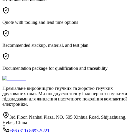
Quote with tooling and lead time options
Recommended stackup, material, and test plan
Documentation package for qualification and traceability
Преміальне виробництво гнучких та жорстко-гнучких
друкованих плат. Ми поєднуємо точну інженерію з гнучкими
підкладками для живлення наступного покоління компактної
електроніки.
3rd Floor, Nanhai Plaza, NO. 505 Xinhua Road, Shijiazhuang,
Hebei, China
+86 (311) 8693-5221