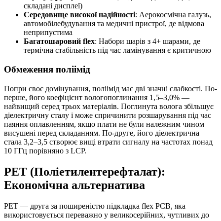
складані дисплеї)
Середовище високої надійності
: Аерокосмічна галузь,
автомобілебудування та медичні пристрої, де відмова
неприпустима
Багатошаровий flex
: Набори шарів з 4+ шарами, де
термічна стабільність під час ламінування є критичною
Обмеження поліімід
Попри своє домінування, поліімід має дві значні слабкості. По-
перше, його коефіцієнт вологопоглинання 1,5–3,0% —
найвищий серед трьох матеріалів. Поглинута волога збільшує
діелектричну сталу і може спричинити розшарування під час
паяння оплавленням, якщо плати не були належним чином
висушені перед складанням. По-друге, його діелектрична
стала 3,2–3,5 створює вищі втрати сигналу на частотах понад
10 ГГц порівняно з LCP.
PET (Поліетилентерефталат):
Економічна альтернатива
PET — друга за поширеністю підкладка flex PCB, яка
використовується переважно у великосерійних, чутливих до