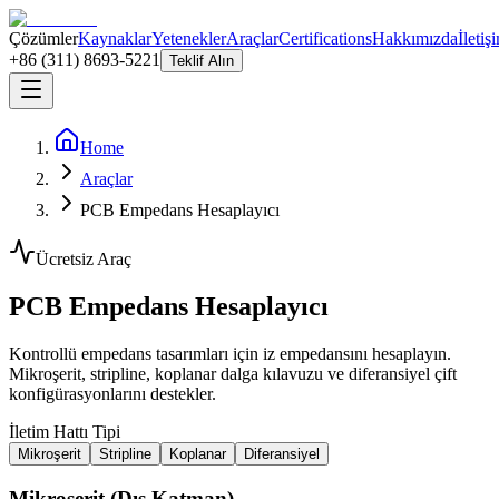
Çözümler
Kaynaklar
Yetenekler
Araçlar
Certifications
Hakkımızda
İletiş
+86 (311) 8693-5221
Teklif Alın
Home
Araçlar
PCB Empedans Hesaplayıcı
Ücretsiz Araç
PCB Empedans Hesaplayıcı
Kontrollü empedans tasarımları için iz empedansını hesaplayın.
Mikroşerit, stripline, koplanar dalga kılavuzu ve diferansiyel çift
konfigürasyonlarını destekler.
İletim Hattı Tipi
Mikroşerit
Stripline
Koplanar
Diferansiyel
Mikroşerit (Dış Katman)