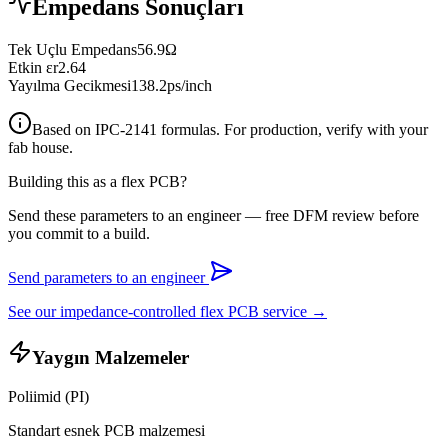
Empedans Sonuçları
Tek Uçlu Empedans
56.9
Ω
Etkin εr
2.64
Yayılma Gecikmesi
138.2
ps/inch
Based on IPC-2141 formulas. For production, verify with your
fab house.
Building this as a flex PCB?
Send these parameters to an engineer — free DFM review before
you commit to a build.
Send parameters to an engineer
See our impedance-controlled flex PCB service →
Yaygın Malzemeler
Poliimid (PI)
Standart esnek PCB malzemesi