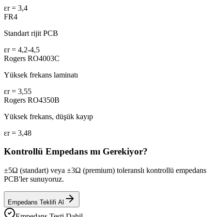
εr =
3,4
FR4
Standart rijit PCB
εr =
4,2-4,5
Rogers RO4003C
Yüksek frekans laminatı
εr =
3,55
Rogers RO4350B
Yüksek frekans, düşük kayıp
εr =
3,48
Kontrollü Empedans mı Gerekiyor?
±5Ω (standart) veya ±3Ω (premium) toleranslı kontrollü empedans
PCB'ler sunuyoruz.
Empedans Teklifi Al
Empedans Testi Dahil