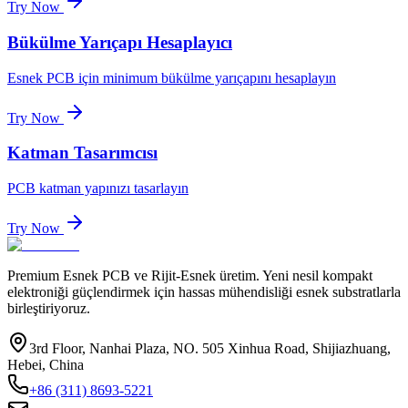
Try Now
Bükülme Yarıçapı Hesaplayıcı
Esnek PCB için minimum bükülme yarıçapını hesaplayın
Try Now
Katman Tasarımcısı
PCB katman yapınızı tasarlayın
Try Now
Premium Esnek PCB ve Rijit-Esnek üretim. Yeni nesil kompakt
elektroniği güçlendirmek için hassas mühendisliği esnek substratlarla
birleştiriyoruz.
3rd Floor, Nanhai Plaza, NO. 505 Xinhua Road, Shijiazhuang,
Hebei, China
+86 (311) 8693-5221