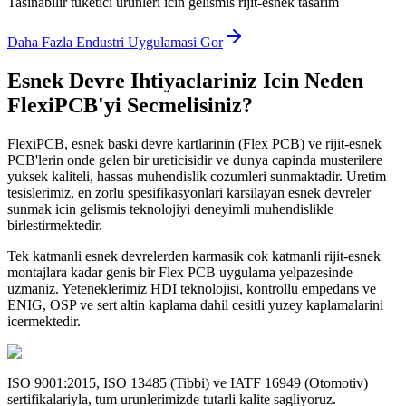
Tasınabilir tuketici urunleri icin gelismis rijit-esnek tasarim
Daha Fazla Endustri Uygulamasi Gor
Esnek Devre Ihtiyaclariniz Icin Neden
FlexiPCB'yi Secmelisiniz?
FlexiPCB, esnek baski devre kartlarinin (Flex PCB) ve rijit-esnek
PCB'lerin onde gelen bir ureticisidir ve dunya capinda musterilere
yuksek kaliteli, hassas muhendislik cozumleri sunmaktadir. Uretim
tesislerimiz, en zorlu spesifikasyonlari karsilayan esnek devreler
sunmak icin gelismis teknolojiyi deneyimli muhendislikle
birlestirmektedir.
Tek katmanli esnek devrelerden karmasik cok katmanli rijit-esnek
montajlara kadar genis bir Flex PCB uygulama yelpazesinde
uzmaniz. Yeteneklerimiz HDI teknolojisi, kontrollu empedans ve
ENIG, OSP ve sert altin kaplama dahil cesitli yuzey kaplamalarini
icermektedir.
ISO 9001:2015, ISO 13485 (Tibbi) ve IATF 16949 (Otomotiv)
sertifikalariyla, tum urunlerimizde tutarli kalite sagliyoruz.