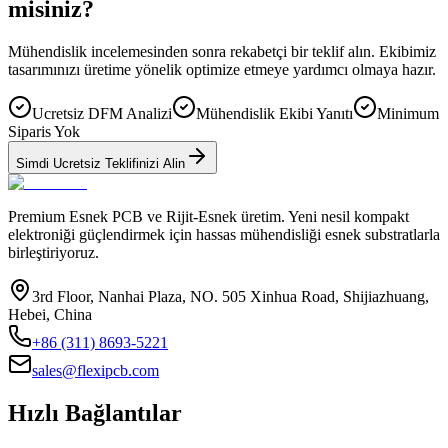
misiniz?
Mühendislik incelemesinden sonra rekabetçi bir teklif alın. Ekibimiz
tasarımınızı üretime yönelik optimize etmeye yardımcı olmaya hazır.
Ucretsiz DFM Analizi
Mühendislik Ekibi Yanıtı
Minimum
Siparis Yok
Simdi Ucretsiz Teklifinizi Alin
Premium Esnek PCB ve Rijit-Esnek üretim. Yeni nesil kompakt
elektroniği güçlendirmek için hassas mühendisliği esnek substratlarla
birleştiriyoruz.
3rd Floor, Nanhai Plaza, NO. 505 Xinhua Road, Shijiazhuang,
Hebei, China
+86 (311) 8693-5221
sales@flexipcb.com
Hızlı Bağlantılar