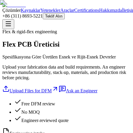
Çözümler
Kaynaklar
Yetenekler
Araçlar
Certifications
Hakkımızda
İletiş
+86 (311) 8693-5221
Teklif Alın
Flex & rigid-flex engineering
Flex PCB Üreticisi
Spesifikasyona Göre Üretilen Esnek ve Rijit-Esnek Devreler
Upload your fabrication data and build requirements. An engineer
reviews manufacturability, stack-up, materials, and production risk
before pricing.
Upload Files for DFM
Ask an Engineer
Free DFM review
No MOQ
Engineer-reviewed quote