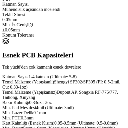
Katman Sayısı
Mühendislik açısından incelendi
Teklif Süresi
0.05mm
Min. İz Genişliği
±0.05mm
Konum Toleransı
Esnek PCB Kapasiteleri
Tek yüzlü'den çok katmanlı esnek devrelere
Katman Sayısı
1-4 katman (Ultimate: 5-8)
Temel Malzeme (Yapışkanlı)
Shengyi SF302/SF305 (PI: 0.5-2mil,
Cu: 0.33-1oz)
Temel Malzeme (Yapışkansız)
Dupont AP, Songxia RF-775/777,
Taihong, Xinyang
Bakır Kalınlığı
0.33oz - 2oz
Min. Pad Mesafesi
4mil (Ultimate: 3mil)
Min. Lazer Delik
0.1mm
Min. PTH
0.3mm
Kart Kalınlığı (Esnek Kısım)
0.05-0.5mm (Ultimate: 0.5-0.8mm)