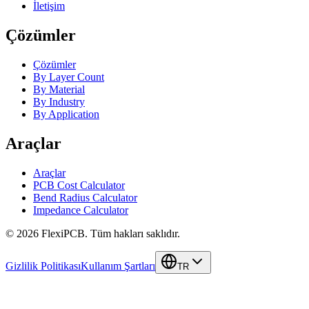
İletişim
Çözümler
Çözümler
By Layer Count
By Material
By Industry
By Application
Araçlar
Araçlar
PCB Cost Calculator
Bend Radius Calculator
Impedance Calculator
©
2026
FlexiPCB
.
Tüm hakları saklıdır.
Gizlilik Politikası
Kullanım Şartları
TR