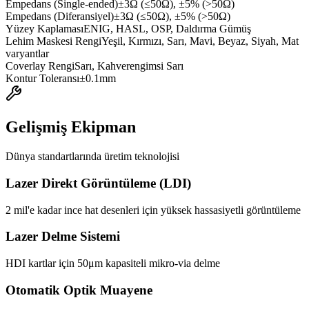
Empedans (Single-ended)
±3Ω (≤50Ω), ±5% (>50Ω)
Empedans (Diferansiyel)
±3Ω (≤50Ω), ±5% (>50Ω)
Yüzey Kaplaması
ENIG, HASL, OSP, Daldırma Gümüş
Lehim Maskesi Rengi
Yeşil, Kırmızı, Sarı, Mavi, Beyaz, Siyah, Mat
varyantlar
Coverlay Rengi
Sarı, Kahverengimsi Sarı
Kontur Toleransı
±0.1mm
Gelişmiş Ekipman
Dünya standartlarında üretim teknolojisi
Lazer Direkt Görüntüleme (LDI)
2 mil'e kadar ince hat desenleri için yüksek hassasiyetli görüntüleme
Lazer Delme Sistemi
HDI kartlar için 50μm kapasiteli mikro-via delme
Otomatik Optik Muayene