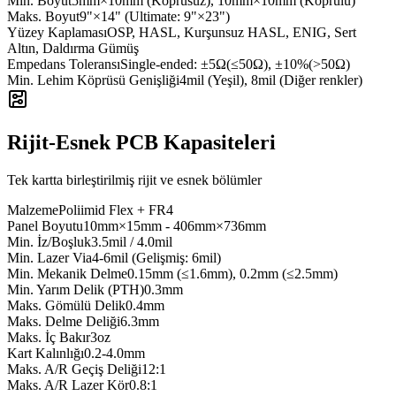
Min. Boyut
5mm×10mm (Köprüsüz), 10mm×10mm (Köprülü)
Maks. Boyut
9"×14" (Ultimate: 9"×23")
Yüzey Kaplaması
OSP, HASL, Kurşunsuz HASL, ENIG, Sert
Altın, Daldırma Gümüş
Empedans Toleransı
Single-ended: ±5Ω(≤50Ω), ±10%(>50Ω)
Min. Lehim Köprüsü Genişliği
4mil (Yeşil), 8mil (Diğer renkler)
Rijit-Esnek PCB Kapasiteleri
Tek kartta birleştirilmiş rijit ve esnek bölümler
Malzeme
Poliimid Flex + FR4
Panel Boyutu
10mm×15mm - 406mm×736mm
Min. İz/Boşluk
3.5mil / 4.0mil
Min. Lazer Via
4-6mil (Gelişmiş: 6mil)
Min. Mekanik Delme
0.15mm (≤1.6mm), 0.2mm (≤2.5mm)
Min. Yarım Delik (PTH)
0.3mm
Maks. Gömülü Delik
0.4mm
Maks. Delme Deliği
6.3mm
Maks. İç Bakır
3oz
Kart Kalınlığı
0.2-4.0mm
Maks. A/R Geçiş Deliği
12:1
Maks. A/R Lazer Kör
0.8:1