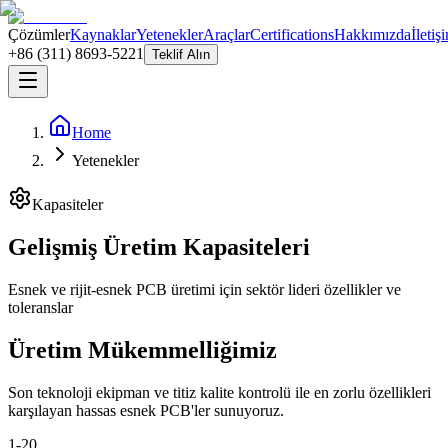
Çözümler
Kaynaklar
Yetenekler
Araçlar
Certifications
Hakkımızda
İletiş
+86 (311) 8693-5221
Teklif Alın
Home
Yetenekler
Kapasiteler
Gelişmiş Üretim Kapasiteleri
Esnek ve rijit-esnek PCB üretimi için sektör lideri özellikler ve
toleranslar
Üretim Mükemmelliğimiz
Son teknoloji ekipman ve titiz kalite kontrolü ile en zorlu özellikleri
karşılayan hassas esnek PCB'ler sunuyoruz.
1-20