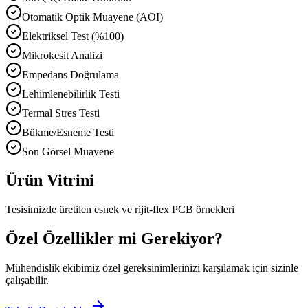
Otomatik Optik Muayene (AOI)
Elektriksel Test (%100)
Mikrokesit Analizi
Empedans Doğrulama
Lehimlenebilirlik Testi
Termal Stres Testi
Bükme/Esneme Testi
Son Görsel Muayene
Ürün Vitrini
Tesisimizde üretilen esnek ve rijit-flex PCB örnekleri
Özel Özellikler mi Gerekiyor?
Mühendislik ekibimiz özel gereksinimlerinizi karşılamak için sizinle
çalışabilir.