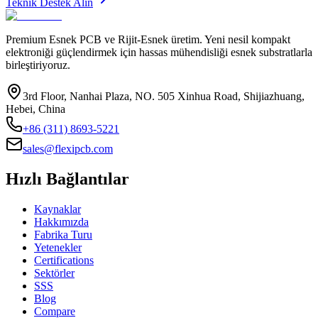
Teknik Destek Alın
Premium Esnek PCB ve Rijit-Esnek üretim. Yeni nesil kompakt
elektroniği güçlendirmek için hassas mühendisliği esnek substratlarla
birleştiriyoruz.
3rd Floor, Nanhai Plaza, NO. 505 Xinhua Road, Shijiazhuang,
Hebei, China
+86 (311) 8693-5221
sales@flexipcb.com
Hızlı Bağlantılar
Kaynaklar
Hakkımızda
Fabrika Turu
Yetenekler
Certifications
Sektörler
SSS
Blog
Compare