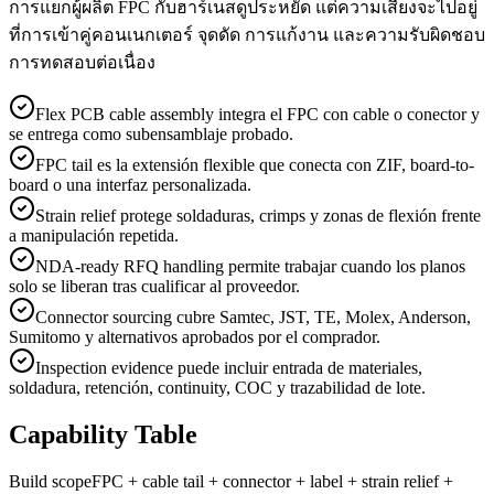
การแยกผู้ผลิต FPC กับฮาร์เนสดูประหยัด แต่ความเสี่ยงจะไปอยู่
ที่การเข้าคู่คอนเนกเตอร์ จุดดัด การแก้งาน และความรับผิดชอบ
การทดสอบต่อเนื่อง
Flex PCB cable assembly integra el FPC con cable o conector y
se entrega como subensamblaje probado.
FPC tail es la extensión flexible que conecta con ZIF, board-to-
board o una interfaz personalizada.
Strain relief protege soldaduras, crimps y zonas de flexión frente
a manipulación repetida.
NDA-ready RFQ handling permite trabajar cuando los planos
solo se liberan tras cualificar al proveedor.
Connector sourcing cubre Samtec, JST, TE, Molex, Anderson,
Sumitomo y alternativos aprobados por el comprador.
Inspection evidence puede incluir entrada de materiales,
soldadura, retención, continuity, COC y trazabilidad de lote.
Capability Table
Build scope
FPC + cable tail + connector + label + strain relief +