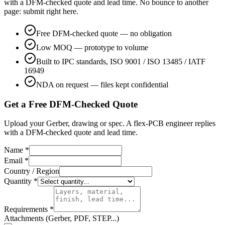
with a DFM-checked quote and lead time. No bounce to another
page: submit right here.
Free DFM-checked quote — no obligation
Low MOQ — prototype to volume
Built to IPC standards, ISO 9001 / ISO 13485 / IATF
16949
NDA on request — files kept confidential
Get a Free DFM-Checked Quote
Upload your Gerber, drawing or spec. A flex-PCB engineer replies
with a DFM-checked quote and lead time.
Name *
Email *
Country / Region
Quantity *
Requirements *
Attachments (Gerber, PDF, STEP...)