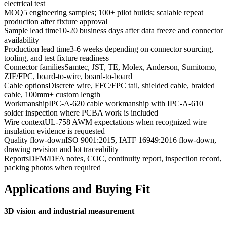
electrical test
MOQ
5 engineering samples; 100+ pilot builds; scalable repeat
production after fixture approval
Sample lead time
10-20 business days after data freeze and connector
availability
Production lead time
3-6 weeks depending on connector sourcing,
tooling, and test fixture readiness
Connector families
Samtec, JST, TE, Molex, Anderson, Sumitomo,
ZIF/FPC, board-to-wire, board-to-board
Cable options
Discrete wire, FFC/FPC tail, shielded cable, braided
cable, 100mm+ custom length
Workmanship
IPC-A-620 cable workmanship with IPC-A-610
solder inspection where PCBA work is included
Wire context
UL-758 AWM expectations when recognized wire
insulation evidence is requested
Quality flow-down
ISO 9001:2015, IATF 16949:2016 flow-down,
drawing revision and lot traceability
Reports
DFM/DFA notes, COC, continuity report, inspection record,
packing photos when required
Applications and Buying Fit
3D vision and industrial measurement