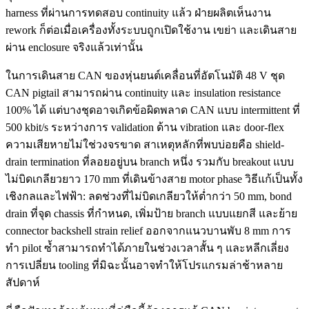
harness ที่ผ่านการทดสอบ continuity แล้ว ฝ่ายผลิตเห็นงาน
rework ก็ต่อเมื่อเครื่องทั้งระบบถูกเปิดใช้งาน เขย่า และเดินสาย
ผ่าน enclosure จริงแล้วเท่านั้น
ในการเดินสาย CAN ของหุ่นยนต์เคลื่อนที่อัตโนมัติ 48 V ชุด
CAN pigtail สามารถผ่าน continuity และ insulation resistance
100% ได้ แต่บางชุดอาจเกิดข้อผิดพลาด CAN แบบ intermittent ที่
500 kbit/s ระหว่างการ validation ด้าน vibration และ door-flex
ความเสียหายไม่ใช่วงจรขาด สาเหตุหลักที่พบบ่อยคือ shield-
drain termination ที่ลอยอยู่บน branch หนึ่ง รวมกับ breakout แบบ
ไม่บิดเกลียวยาว 170 mm ที่เดินข้างสาย motor phase วิธีแก้เป็นทั้ง
เชิงกลและไฟฟ้า: ลดช่วงที่ไม่บิดเกลียวให้ต่ำกว่า 50 mm, bond
drain ที่จุด chassis ที่กำหนด, เพิ่มป้าย branch แบบแยกสี และย้าย
connector backshell strain relief ออกจากแนวบานพับ 8 mm การ
ทำ pilot ซ้ำสามารถทำได้ภายในช่วงเวลาสั้น ๆ และหลีกเลี่ยง
การเปลี่ยน tooling ที่มิฉะนั้นอาจทำให้โปรแกรมล่าช้าหลาย
สัปดาห์