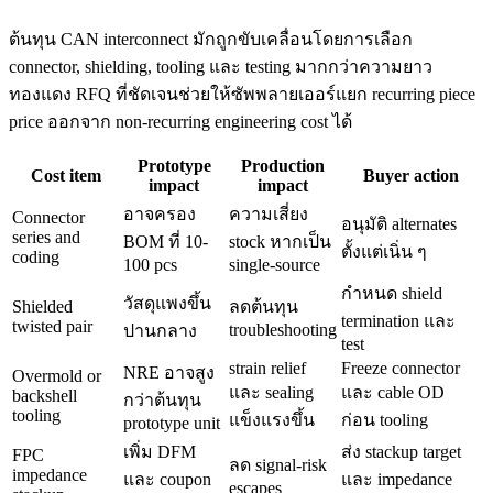
ต้นทุน CAN interconnect มักถูกขับเคลื่อนโดยการเลือก
connector, shielding, tooling และ testing มากกว่าความยาว
ทองแดง RFQ ที่ชัดเจนช่วยให้ซัพพลายเออร์แยก recurring piece
price ออกจาก non-recurring engineering cost ได้
Prototype
Production
Cost item
Buyer action
impact
impact
อาจครอง
ความเสี่ยง
Connector
อนุมัติ alternates
series and
BOM ที่ 10-
stock หากเป็น
ตั้งแต่เนิ่น ๆ
coding
100 pcs
single-source
กำหนด shield
วัสดุแพงขึ้น
Shielded
ลดต้นทุน
termination และ
twisted pair
troubleshooting
ปานกลาง
test
strain relief
Freeze connector
NRE อาจสูง
Overmold or
และ sealing
และ cable OD
backshell
กว่าต้นทุน
tooling
แข็งแรงขึ้น
ก่อน tooling
prototype unit
เพิ่ม DFM
ส่ง stackup target
FPC
ลด signal-risk
impedance
และ coupon
และ impedance
escapes