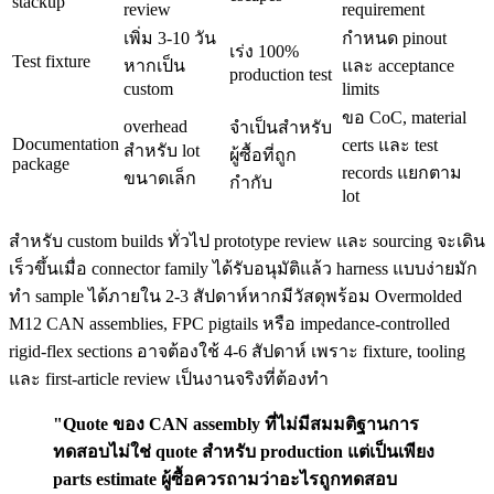
stackup
review
requirement
เพิ่ม 3-10 วัน
กำหนด pinout
เร่ง 100%
Test fixture
หากเป็น
และ acceptance
production test
custom
limits
ขอ CoC, material
overhead
จำเป็นสำหรับ
Documentation
certs และ test
สำหรับ lot
ผู้ซื้อที่ถูก
package
records แยกตาม
ขนาดเล็ก
กำกับ
lot
สำหรับ custom builds ทั่วไป prototype review และ sourcing จะเดิน
เร็วขึ้นเมื่อ connector family ได้รับอนุมัติแล้ว harness แบบง่ายมัก
ทำ sample ได้ภายใน 2-3 สัปดาห์หากมีวัสดุพร้อม Overmolded
M12 CAN assemblies, FPC pigtails หรือ impedance-controlled
rigid-flex sections อาจต้องใช้ 4-6 สัปดาห์ เพราะ fixture, tooling
และ first-article review เป็นงานจริงที่ต้องทำ
"Quote ของ CAN assembly ที่ไม่มีสมมติฐานการ
ทดสอบไม่ใช่ quote สำหรับ production แต่เป็นเพียง
parts estimate ผู้ซื้อควรถามว่าอะไรถูกทดสอบ