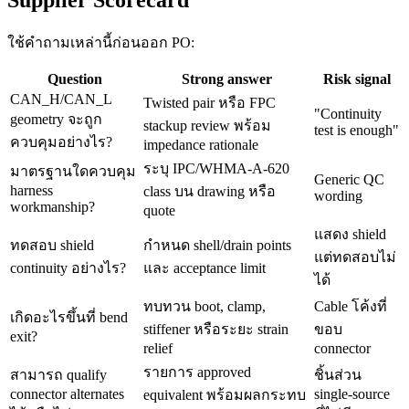
ใช้คำถามเหล่านี้ก่อนออก PO:
Question
Strong answer
Risk signal
CAN_H/CAN_L
Twisted pair หรือ FPC
"Continuity
geometry จะถูก
stackup review พร้อม
test is enough"
ควบคุมอย่างไร?
impedance rationale
ระบุ IPC/WHMA-A-620
มาตรฐานใดควบคุม
Generic QC
harness
class บน drawing หรือ
wording
workmanship?
quote
แสดง shield
ทดสอบ shield
กำหนด shell/drain points
แต่ทดสอบไม่
continuity อย่างไร?
และ acceptance limit
ได้
ทบทวน boot, clamp,
Cable โค้งที่
เกิดอะไรขึ้นที่ bend
stiffener หรือระยะ strain
ขอบ
exit?
relief
connector
รายการ approved
สามารถ qualify
ชิ้นส่วน
connector alternates
single-source
equivalent พร้อมผลกระทบ