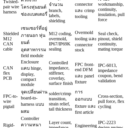
Twisted-
connector
workmanship,
จำนวน
pair wire
โครงหุ่นยนต์
continuity,
branch,
และ crimp
harness
ช่องแบตเตอรี่
insulation, pull
labels,
tooling
force
shielding
เซนเซอร์ที่อยู่
Overmold
Shielded
M12 coding,
Seal check,
ภายนอก หุ่น
M12
overmold,
tooling และ
pinout, shield
ยนต์
CAN
IP67/IP69K
continuity,
connector
cable
sealing
mating torque
อุตสาหกรรม
stock
field module
Enclosure
Controlled
FPC front-
IPC-6013,
CAN
impedance,
แคบ hinge,
end DFM
impedance
flex
stiffener,
display,
coupon, bend
และ panel
PCB
coverlay,
compact
validation
fixture
surface finish
module
จุดเปลี่ยนผ่าน
การ
solder/crimp
FPC-to-
Cross-section,
board-to-
transition,
ออกแบบ
wire
pull force, flex
strain relief,
harness แบบ
fixture และ
pigtail
cycling
tail thickness
ผสม
first article
Controller
Layer count,
IPC-2223
ความหนา
Rigid-
Engineering
impedance
design review,