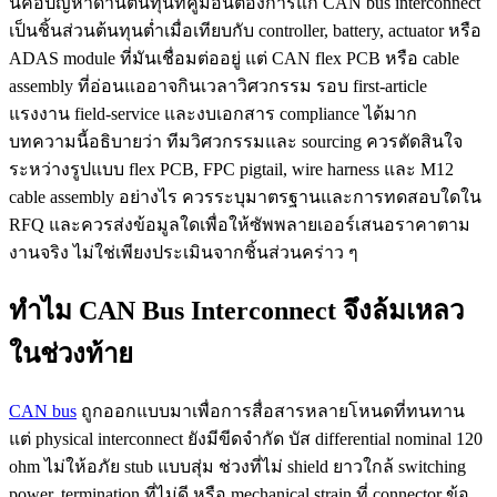
นี่คือปัญหาด้านต้นทุนที่คู่มือนี้ต้องการแก้ CAN bus interconnect
เป็นชิ้นส่วนต้นทุนต่ำเมื่อเทียบกับ controller, battery, actuator หรือ
ADAS module ที่มันเชื่อมต่ออยู่ แต่ CAN flex PCB หรือ cable
assembly ที่อ่อนแออาจกินเวลาวิศวกรรม รอบ first-article
แรงงาน field-service และงบเอกสาร compliance ได้มาก
บทความนี้อธิบายว่า ทีมวิศวกรรมและ sourcing ควรตัดสินใจ
ระหว่างรูปแบบ flex PCB, FPC pigtail, wire harness และ M12
cable assembly อย่างไร ควรระบุมาตรฐานและการทดสอบใดใน
RFQ และควรส่งข้อมูลใดเพื่อให้ซัพพลายเออร์เสนอราคาตาม
งานจริง ไม่ใช่เพียงประเมินจากชิ้นส่วนคร่าว ๆ
ทำไม CAN Bus Interconnect จึงล้มเหลว
ในช่วงท้าย
CAN bus
ถูกออกแบบมาเพื่อการสื่อสารหลายโหนดที่ทนทาน
แต่ physical interconnect ยังมีขีดจำกัด บัส differential nominal 120
ohm ไม่ให้อภัย stub แบบสุ่ม ช่วงที่ไม่ shield ยาวใกล้ switching
power, termination ที่ไม่ดี หรือ mechanical strain ที่ connector ข้อ