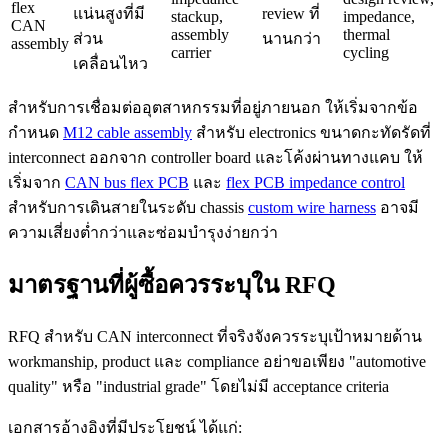
flex
แน่นสูงที่มี
review ที่
stackup,
impedance,
CAN
assembly
thermal
ส่วน
นานกว่า
assembly
carrier
cycling
เคลื่อนไหว
สำหรับการเชื่อมต่ออุตสาหกรรมที่อยู่ภายนอก ให้เริ่มจากข้อ
กำหนด
M12 cable assembly
สำหรับ electronics ขนาดกะทัดรัดที่
interconnect ออกจาก controller board และโค้งผ่านทางแคบ ให้
เริ่มจาก
CAN bus flex PCB
และ
flex PCB impedance control
สำหรับการเดินสายในระดับ chassis
custom wire harness
อาจมี
ความเสี่ยงต่ำกว่าและซ่อมบำรุงง่ายกว่า
มาตรฐานที่ผู้ซื้อควรระบุใน RFQ
RFQ สำหรับ CAN interconnect ที่จริงจังควรระบุเป้าหมายด้าน
workmanship, product และ compliance อย่าขอเพียง "automotive
quality" หรือ "industrial grade" โดยไม่มี acceptance criteria
เอกสารอ้างอิงที่มีประโยชน์ ได้แก่: