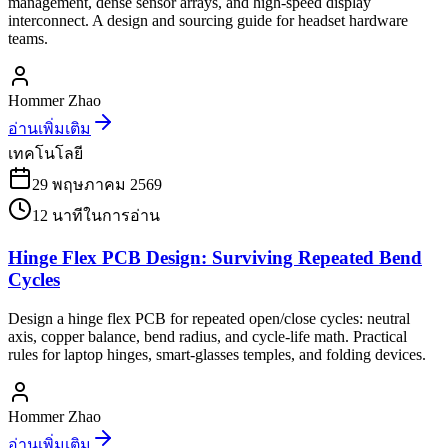
management, dense sensor arrays, and high-speed display
interconnect. A design and sourcing guide for headset hardware
teams.
Hommer Zhao
อ่านเพิ่มเติม
เทคโนโลยี
29 พฤษภาคม 2569
12
นาทีในการอ่าน
Hinge Flex PCB Design: Surviving Repeated Bend
Cycles
Design a hinge flex PCB for repeated open/close cycles: neutral
axis, copper balance, bend radius, and cycle-life math. Practical
rules for laptop hinges, smart-glasses temples, and folding devices.
Hommer Zhao
อ่านเพิ่มเติม