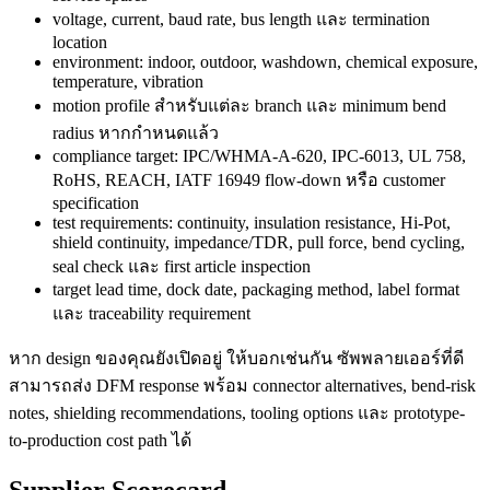
voltage, current, baud rate, bus length และ termination
location
environment: indoor, outdoor, washdown, chemical exposure,
temperature, vibration
motion profile สำหรับแต่ละ branch และ minimum bend
radius หากกำหนดแล้ว
compliance target: IPC/WHMA-A-620, IPC-6013, UL 758,
RoHS, REACH, IATF 16949 flow-down หรือ customer
specification
test requirements: continuity, insulation resistance, Hi-Pot,
shield continuity, impedance/TDR, pull force, bend cycling,
seal check และ first article inspection
target lead time, dock date, packaging method, label format
และ traceability requirement
หาก design ของคุณยังเปิดอยู่ ให้บอกเช่นกัน ซัพพลายเออร์ที่ดี
สามารถส่ง DFM response พร้อม connector alternatives, bend-risk
notes, shielding recommendations, tooling options และ prototype-
to-production cost path ได้
Supplier Scorecard