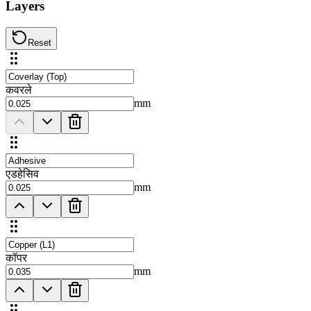
Layers
Reset
कवरले
mm
एडहेसिव
mm
कॉपर
mm