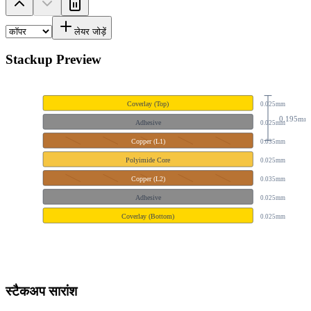
लेयर जोड़ें
Stackup Preview
Coverlay (Top)
0.025
mm
0.195
mm
Adhesive
0.025
mm
Copper (L1)
0.035
mm
Polyimide Core
0.025
mm
Copper (L2)
0.035
mm
Adhesive
0.025
mm
Coverlay (Bottom)
0.025
mm
स्टैकअप सारांश