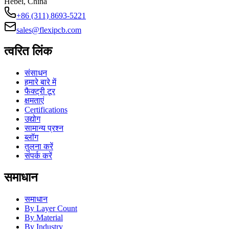
Hebei, China
+86 (311) 8693-5221
sales@flexipcb.com
त्वरित लिंक
संसाधन
हमारे बारे में
फैक्ट्री टूर
क्षमताएं
Certifications
उद्योग
सामान्य प्रश्न
ब्लॉग
तुलना करें
संपर्क करें
समाधान
समाधान
By Layer Count
By Material
By Industry