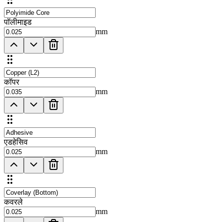
पॉलीमाइड
mm
कॉपर
mm
एडहेसिव
mm
कवरले
mm