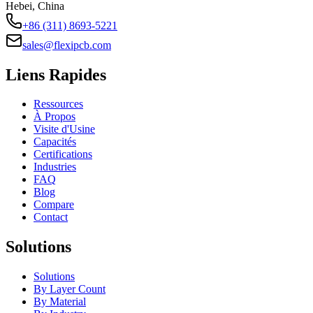
Hebei, China
+86 (311) 8693-5221
sales@flexipcb.com
Liens Rapides
Ressources
À Propos
Visite d'Usine
Capacités
Certifications
Industries
FAQ
Blog
Compare
Contact
Solutions
Solutions
By Layer Count
By Material