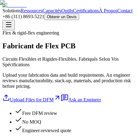
Solutions
Ressources
Capacités
Outils
Certifications
À Propos
Contact
+86 (311) 8693-5221
Obtenir un Devis
Flex & rigid-flex engineering
Fabricant de Flex PCB
Circuits Flexibles et Rigides-Flexibles, Fabriqués Selon Vos
Spécifications
Upload your fabrication data and build requirements. An engineer
reviews manufacturability, stack-up, materials, and production risk
before pricing.
Upload Files for DFM
Ask an Engineer
Free DFM review
No MOQ
Engineer-reviewed quote