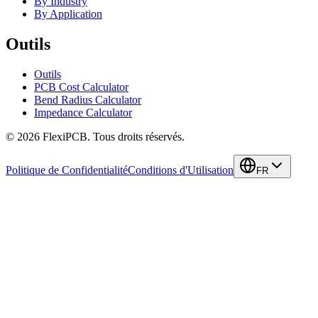
By Industry
By Application
Outils
Outils
PCB Cost Calculator
Bend Radius Calculator
Impedance Calculator
©
2026
FlexiPCB
.
Tous droits réservés.
Politique de Confidentialité
Conditions d'Utilisation
FR