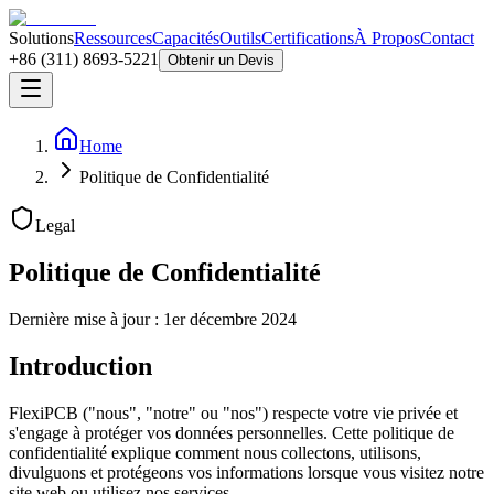
Solutions
Ressources
Capacités
Outils
Certifications
À Propos
Contact
+86 (311) 8693-5221
Obtenir un Devis
Home
Politique de Confidentialité
Legal
Politique de Confidentialité
Dernière mise à jour : 1er décembre 2024
Introduction
FlexiPCB ("nous", "notre" ou "nos") respecte votre vie privée et
s'engage à protéger vos données personnelles. Cette politique de
confidentialité explique comment nous collectons, utilisons,
divulguons et protégeons vos informations lorsque vous visitez notre
site web ou utilisez nos services.