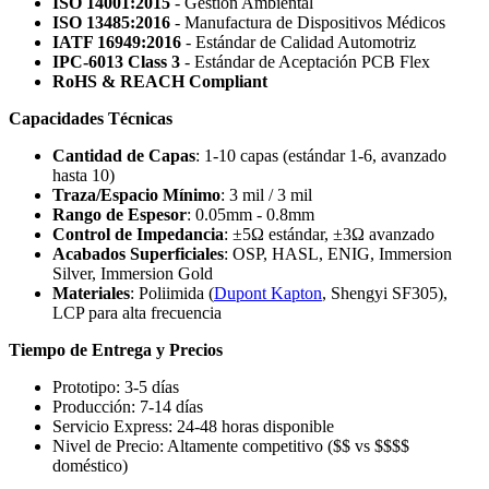
ISO 14001:2015
- Gestión Ambiental
ISO 13485:2016
- Manufactura de Dispositivos Médicos
IATF 16949:2016
- Estándar de Calidad Automotriz
IPC-6013 Class 3
- Estándar de Aceptación PCB Flex
RoHS & REACH Compliant
Capacidades Técnicas
Cantidad de Capas
: 1-10 capas (estándar 1-6, avanzado
hasta 10)
Traza/Espacio Mínimo
: 3 mil / 3 mil
Rango de Espesor
: 0.05mm - 0.8mm
Control de Impedancia
: ±5Ω estándar, ±3Ω avanzado
Acabados Superficiales
: OSP, HASL, ENIG, Immersion
Silver, Immersion Gold
Materiales
: Poliimida (
Dupont Kapton
, Shengyi SF305),
LCP para alta frecuencia
Tiempo de Entrega y Precios
Prototipo: 3-5 días
Producción: 7-14 días
Servicio Express: 24-48 horas disponible
Nivel de Precio: Altamente competitivo ($$ vs $$$$
doméstico)