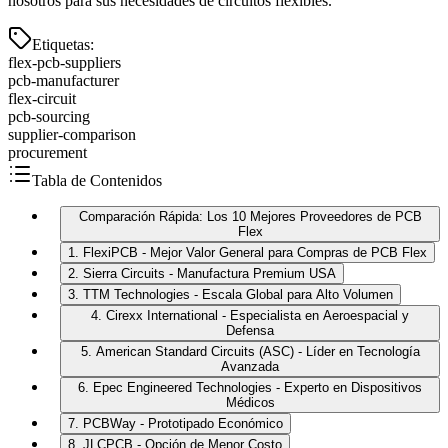
nosotros para sus necesidades de circuitos flexibles.
Etiquetas
:
flex-pcb-suppliers
pcb-manufacturer
flex-circuit
pcb-sourcing
supplier-comparison
procurement
Tabla de Contenidos
Comparación Rápida: Los 10 Mejores Proveedores de PCB
Flex
1. FlexiPCB - Mejor Valor General para Compras de PCB Flex
2. Sierra Circuits - Manufactura Premium USA
3. TTM Technologies - Escala Global para Alto Volumen
4. Cirexx International - Especialista en Aeroespacial y
Defensa
5. American Standard Circuits (ASC) - Líder en Tecnología
Avanzada
6. Epec Engineered Technologies - Experto en Dispositivos
Médicos
7. PCBWay - Prototipado Económico
8. JLCPCB - Opción de Menor Costo