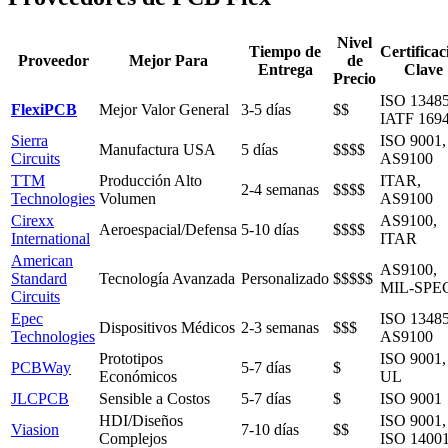
Nivel
Tiempo de
Certificac
Proveedor
Mejor Para
de
Entrega
Clave
Precio
ISO 13485
FlexiPCB
Mejor Valor General
3-5 días
$$
IATF 169
Sierra
ISO 9001,
Manufactura USA
5 días
$$$$
Circuits
AS9100
TTM
Producción Alto
ITAR,
2-4 semanas
$$$$
Technologies
Volumen
AS9100
Cirexx
AS9100,
Aeroespacial/Defensa
5-10 días
$$$$
International
ITAR
American
AS9100,
Standard
Tecnología Avanzada
Personalizado
$$$$$
MIL-SPE
Circuits
Epec
ISO 13485
Dispositivos Médicos
2-3 semanas
$$$
Technologies
AS9100
Prototipos
ISO 9001,
PCBWay
5-7 días
$
Económicos
UL
JLCPCB
Sensible a Costos
5-7 días
$
ISO 9001
HDI/Diseños
ISO 9001,
Viasion
7-10 días
$$
Complejos
ISO 1400