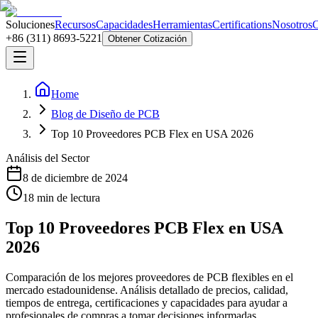
Soluciones
Recursos
Capacidades
Herramientas
Certifications
Nosotros
C
+86 (311) 8693-5221
Obtener Cotización
Home
Blog de Diseño de PCB
Top 10 Proveedores PCB Flex en USA 2026
Análisis del Sector
8 de diciembre de 2024
18
min de lectura
Top 10 Proveedores PCB Flex en USA
2026
Comparación de los mejores proveedores de PCB flexibles en el
mercado estadounidense. Análisis detallado de precios, calidad,
tiempos de entrega, certificaciones y capacidades para ayudar a
profesionales de compras a tomar decisiones informadas.