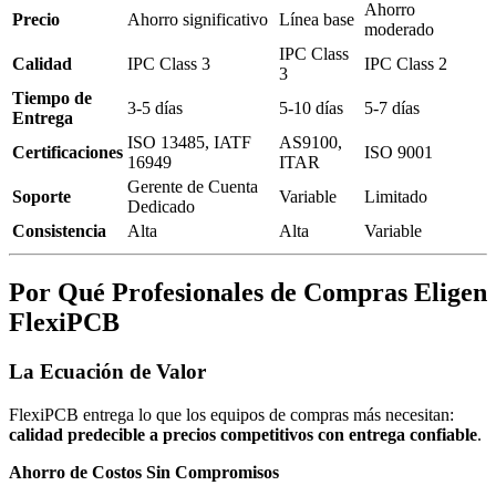
Ahorro
Precio
Ahorro significativo
Línea base
moderado
IPC Class
Calidad
IPC Class 3
IPC Class 2
3
Tiempo de
3-5 días
5-10 días
5-7 días
Entrega
ISO 13485, IATF
AS9100,
Certificaciones
ISO 9001
16949
ITAR
Gerente de Cuenta
Soporte
Variable
Limitado
Dedicado
Consistencia
Alta
Alta
Variable
Por Qué Profesionales de Compras Eligen
FlexiPCB
La Ecuación de Valor
FlexiPCB entrega lo que los equipos de compras más necesitan:
calidad predecible a precios competitivos con entrega confiable
.
Ahorro de Costos Sin Compromisos