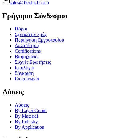
sales@flexipcb.com
Γρήγοροι Σύνδεσμοι
Πόροι
Σχετικά με εμάς
Περιήγηση Εργοστασίου
Δυνατότητες
Certifications
Βιομηχανίες
Συχνές Ερωτήσεις
Ιστολόγιο
Σύγκριση
Επικοινωνία
Λύσεις
Λύσεις
By Layer Count
By Material
By Industry
By Application