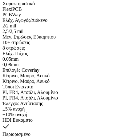
Χαρακτηριστικό
FlexiPCB
PCBWay
Ελάχ. Αγωγός/Διάκενο
2/2 mil
2,5/2,5 mil
Μέγ. Στρώσεις Εύκαμπτου
10+ στρώσεις
8 στρώσεις
Ελάχ. Πάχος
0,05mm
0,08mm
Επιλογές Coverlay
Κίτρινο, Μαύρο, Λευκό
Κίτρινο, Μαύρο, Λευκό
Τύποι Ενισχυτή
PI, FR4, Ατσάλι, Αλουμίνιο
PI, FR4, Ατσάλι, Αλουμίνιο
Έλεγχος Αντίστασης
±5% ανοχή
±10% ανοχή
HDI Εύκαμπτο
Περιορισμένο