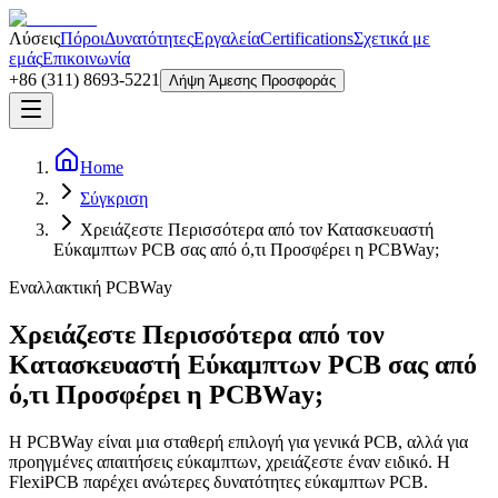
Λύσεις
Πόροι
Δυνατότητες
Εργαλεία
Certifications
Σχετικά με
εμάς
Επικοινωνία
+86 (311) 8693-5221
Λήψη Άμεσης Προσφοράς
Home
Σύγκριση
Χρειάζεστε Περισσότερα από τον Κατασκευαστή
Εύκαμπτων PCB σας από ό,τι Προσφέρει η PCBWay;
Εναλλακτική PCBWay
Χρειάζεστε Περισσότερα από τον
Κατασκευαστή Εύκαμπτων PCB σας από
ό,τι Προσφέρει η PCBWay;
Η PCBWay είναι μια σταθερή επιλογή για γενικά PCB, αλλά για
προηγμένες απαιτήσεις εύκαμπτων, χρειάζεστε έναν ειδικό. Η
FlexiPCB παρέχει ανώτερες δυνατότητες εύκαμπτων PCB.