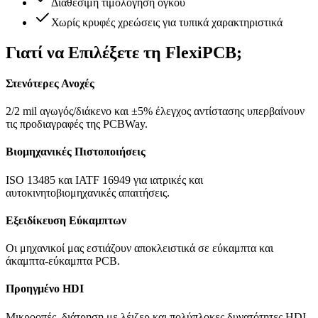
Διαθέσιμη τιμολόγηση όγκου
Χωρίς κρυφές χρεώσεις για τυπικά χαρακτηριστικά
Γιατί να Επιλέξετε τη FlexiPCB;
Στενότερες Ανοχές
2/2 mil αγωγός/διάκενο και ±5% έλεγχος αντίστασης υπερβαίνουν
τις προδιαγραφές της PCBWay.
Βιομηχανικές Πιστοποιήσεις
ISO 13485 και IATF 16949 για ιατρικές και
αυτοκινητοβιομηχανικές απαιτήσεις.
Εξειδίκευση Εύκαμπτων
Οι μηχανικοί μας εστιάζουν αποκλειστικά σε εύκαμπτα και
άκαμπτα-εύκαμπτα PCB.
Προηγμένο HDI
Μικροοπές, διάτρηση με λέιζερ και πολύπλοκες δυνατότητες HDI