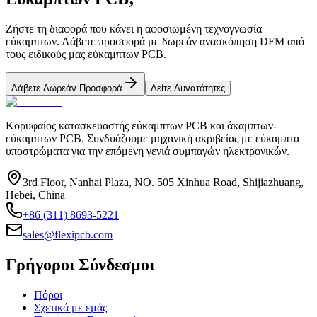
Ζήστε τη διαφορά που κάνει η αφοσιωμένη τεχνογνωσία
εύκαμπτων. Λάβετε προσφορά με δωρεάν ανασκόπηση DFM από
τους ειδικούς μας εύκαμπτων PCB.
Λάβετε Δωρεάν Προσφορά
Δείτε Δυνατότητες
Κορυφαίος κατασκευαστής εύκαμπτων PCB και άκαμπτων-
εύκαμπτων PCB. Συνδυάζουμε μηχανική ακριβείας με εύκαμπτα
υποστρώματα για την επόμενη γενιά συμπαγών ηλεκτρονικών.
3rd Floor, Nanhai Plaza, NO. 505 Xinhua Road, Shijiazhuang,
Hebei, China
+86 (311) 8693-5221
sales@flexipcb.com
Γρήγοροι Σύνδεσμοι
Πόροι
Σχετικά με εμάς