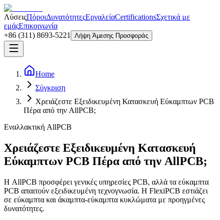
Λύσεις
Πόροι
Δυνατότητες
Εργαλεία
Certifications
Σχετικά με
εμάς
Επικοινωνία
+86 (311) 8693-5221
Λήψη Άμεσης Προσφοράς
Home
Σύγκριση
Χρειάζεστε Εξειδικευμένη Κατασκευή Εύκαμπτων PCB
Πέρα από την AllPCB;
Εναλλακτική AllPCB
Χρειάζεστε Εξειδικευμένη Κατασκευή
Εύκαμπτων PCB Πέρα από την AllPCB;
Η AllPCB προσφέρει γενικές υπηρεσίες PCB, αλλά τα εύκαμπτα
PCB απαιτούν εξειδικευμένη τεχνογνωσία. Η FlexiPCB εστιάζει
σε εύκαμπτα και άκαμπτα-εύκαμπτα κυκλώματα με προηγμένες
δυνατότητες.