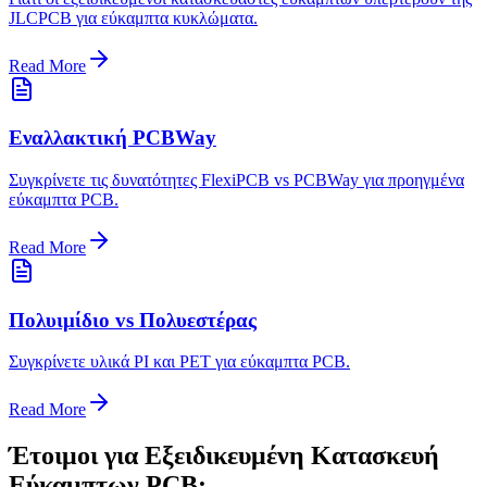
JLCPCB για εύκαμπτα κυκλώματα.
Read More
Εναλλακτική PCBWay
Συγκρίνετε τις δυνατότητες FlexiPCB vs PCBWay για προηγμένα
εύκαμπτα PCB.
Read More
Πολυιμίδιο vs Πολυεστέρας
Συγκρίνετε υλικά PI και PET για εύκαμπτα PCB.
Read More
Έτοιμοι για Εξειδικευμένη Κατασκευή
Εύκαμπτων PCB;