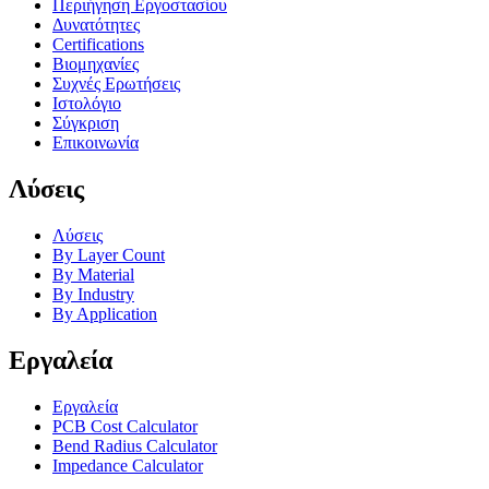
Περιήγηση Εργοστασίου
Δυνατότητες
Certifications
Βιομηχανίες
Συχνές Ερωτήσεις
Ιστολόγιο
Σύγκριση
Επικοινωνία
Λύσεις
Λύσεις
By Layer Count
By Material
By Industry
By Application
Εργαλεία
Εργαλεία
PCB Cost Calculator
Bend Radius Calculator
Impedance Calculator