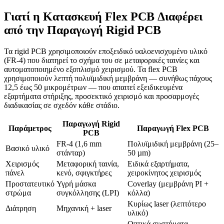
Γιατί η Κατασκευή Flex PCB Διαφέρει
από την Παραγωγή Rigid PCB
Τα rigid PCB χρησιμοποιούν εποξειδικό υαλοενισχυμένο υλικό
(FR-4) που διατηρεί το σχήμα του σε μεταφορικές ταινίες και
αυτοματοποιημένο εξοπλισμό χειρισμού. Τα flex PCB
χρησιμοποιούν λεπτή πολυϊμιδική μεμβράνη — συνήθως πάχους
12,5 έως 50 μικρομέτρων — που απαιτεί εξειδικευμένα
εξαρτήματα στήριξης, προσεκτικό χειρισμό και προσαρμογές
διαδικασίας σε σχεδόν κάθε στάδιο.
Παραγωγή Rigid
Παράμετρος
Παραγωγή Flex PCB
PCB
FR-4 (1,6 mm
Πολυϊμιδική μεμβράνη (25–
Βασικό υλικό
στάνταρ)
50 µm)
Χειρισμός
Μεταφορική ταινία,
Ειδικά εξαρτήματα,
πάνελ
κενό, σφιγκτήρες
χειροκίνητος χειρισμός
Προστατευτικό
Υγρή μάσκα
Coverlay (μεμβράνη PI +
στρώμα
συγκόλλησης (LPI)
κόλλα)
Κυρίως laser (λεπτότερο
Διάτρηση
Μηχανική + laser
υλικό)
Οπτικά συστήματα