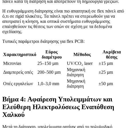
πάνελ κατά τη διάτρηση και αποτρέπουν τη δημιουργία γρεζιών.
Η ευθυγράμμιση διάτρησης είναι πιο απαιτητική σε flex πάνελ από
ό,τι σε rigid πλακέτες. Τα πάνελ πρέπει να στερεωθούν για να
αποτραπεί η κίνηση, και οπτικά συστήματα ευθυγράμμισης
επαληθεύουν τις θέσεις των οπών σε σχέση με τα δεδομένα
σχεδίασης.
Τυπικές παράμετροι διάτρησης για flex PCB:
Εύρος
Ακρίβεια
Χαρακτηριστικό
Μέθοδος
διαμέτρου
θέσης
Microvias
25–150 µm
UV/CO₂ laser
±15 µm
Μηχανική
Διαμπερείς οπές
200–500 µm
±25 µm
διάτρηση
Μηχανική
Οπές εργαλείων
1,0–3,0 mm
±50 µm
διάτρηση
Βήμα 4: Αφαίρεση Υπολειμμάτων και
Ελεύθερη Ηλεκτρολύσεως Εναπόθεση
Χαλκού
Μετά τη διάτρηση, υπολείμματα ρητίνης από το πολυϊμιδικό