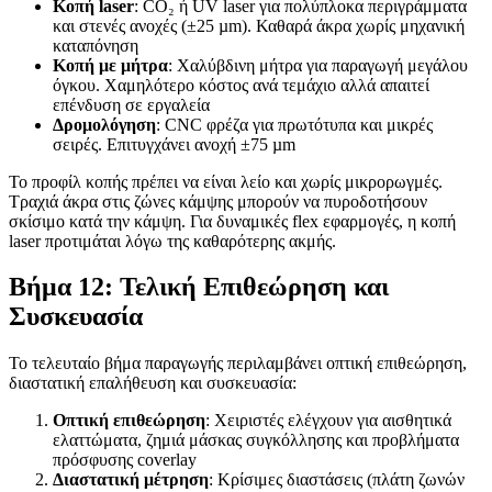
Κοπή laser
: CO₂ ή UV laser για πολύπλοκα περιγράμματα
και στενές ανοχές (±25 µm). Καθαρά άκρα χωρίς μηχανική
καταπόνηση
Κοπή με μήτρα
: Χαλύβδινη μήτρα για παραγωγή μεγάλου
όγκου. Χαμηλότερο κόστος ανά τεμάχιο αλλά απαιτεί
επένδυση σε εργαλεία
Δρομολόγηση
: CNC φρέζα για πρωτότυπα και μικρές
σειρές. Επιτυγχάνει ανοχή ±75 µm
Το προφίλ κοπής πρέπει να είναι λείο και χωρίς μικρορωγμές.
Τραχιά άκρα στις ζώνες κάμψης μπορούν να πυροδοτήσουν
σκίσιμο κατά την κάμψη. Για δυναμικές flex εφαρμογές, η κοπή
laser προτιμάται λόγω της καθαρότερης ακμής.
Βήμα 12: Τελική Επιθεώρηση και
Συσκευασία
Το τελευταίο βήμα παραγωγής περιλαμβάνει οπτική επιθεώρηση,
διαστατική επαλήθευση και συσκευασία:
Οπτική επιθεώρηση
: Χειριστές ελέγχουν για αισθητικά
ελαττώματα, ζημιά μάσκας συγκόλλησης και προβλήματα
πρόσφυσης coverlay
Διαστατική μέτρηση
: Κρίσιμες διαστάσεις (πλάτη ζωνών