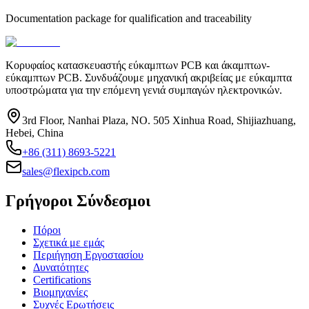
Documentation package for qualification and traceability
Κορυφαίος κατασκευαστής εύκαμπτων PCB και άκαμπτων-
εύκαμπτων PCB. Συνδυάζουμε μηχανική ακριβείας με εύκαμπτα
υποστρώματα για την επόμενη γενιά συμπαγών ηλεκτρονικών.
3rd Floor, Nanhai Plaza, NO. 505 Xinhua Road, Shijiazhuang,
Hebei, China
+86 (311) 8693-5221
sales@flexipcb.com
Γρήγοροι Σύνδεσμοι
Πόροι
Σχετικά με εμάς
Περιήγηση Εργοστασίου
Δυνατότητες
Certifications
Βιομηχανίες
Συχνές Ερωτήσεις