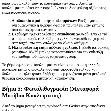
υπόστρωμα καλύπτουν το εσωτερικό των οπών. Αυτά τα
υπολείμματα πρέπει να αφαιρεθούν για τη διασφάλιση αξιόπιστης
επιμετάλλωσης χαλκού:
Διαδικασία αφαίρεσης υπολειμμάτων
: Επεξεργασία με
υπερμαγγανικό ή πλάσμα αφαιρεί τα υπολείμματα ρητίνης
από τα τοιχώματα των οπών
Ελεύθερη ηλεκτρολύσεως εναπόθεση χαλκού
: Ένα λεπτό
στρώμα σποράς (0,3–0,5 µm) χαλκού εναποτίθεται χημικά
στα τοιχώματα των οπών για να γίνουν αγώγιμα
Ηλεκτρολυτική επιμετάλλωση χαλκού
: Πρόσθετος χαλκός
(συνήθως 18–25 µm) ηλεκτροαποτίθεται για την επίτευξη
του επιθυμητού πάχους τοιχώματος οπής
Το βήμα αφαίρεσης υπολειμμάτων είναι κρίσιμο — η ελλιπής
αφαίρεση ρητίνης προκαλεί αδύναμη πρόσφυση χαλκού και
διαλείπουσες ηλεκτρικές βλάβες που εμφανίζονται μόνο μετά από
θερμική κυκλοφορία ή μηχανική καταπόνηση.
Βήμα 5: Φωτολιθογραφία (Μεταφορά
Μοτίβου Κυκλώματος)
Αυτό το βήμα μεταφέρει τη σχεδίασή σας Gerber στην επιφάνεια
χαλκού: