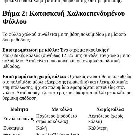
προκαλεί αποκόλληση κατά τη διάρκεια της επιστρωμάτωσης.
Βήμα 2: Κατασκευή Χαλκοεπενδυμένου
Φύλλου
Το φύλλο χαλκού συνδέεται με τη βάση πολυϊμιδίου με μία από
δύο μεθόδους:
Επιστρωμάτωση με κόλλα:
Ένα στρώμα ακρυλικής ή
εποξειδικής κόλλας (συνήθως 12–25 µm) συνδέει τον χαλκό με το
πολυϊμίδιο. Αυτή είναι η πιο κοινή και οικονομικά αποδοτική
μέθοδος.
Επιστρωμάτωση χωρίς κόλλα:
Ο χαλκός εναποτίθεται απευθείας
στο πολυϊμίδιο μέσω εξαέρωσης (sputtering) και ηλεκτρολυτικής
επιμετάλλωσης, ή χυτό πολυϊμίδιο εφαρμόζεται απευθείας στον
χαλκό. Αυτό παράγει λεπτότερα, πιο εύκαμπτα φύλλα με καλύτερη
θερμική απόδοση.
Ιδιότητα
Με κόλλα
Χωρίς κόλλα
Παχύτερο (πρόσθετο
Λεπτότερο (χωρίς
Συνολικό πάχος
στρώμα κόλλας)
κόλλα)
Ευκαμψία
Καλή
Καλύτερη
Θερμική
Έως 105°C (ακρυλική