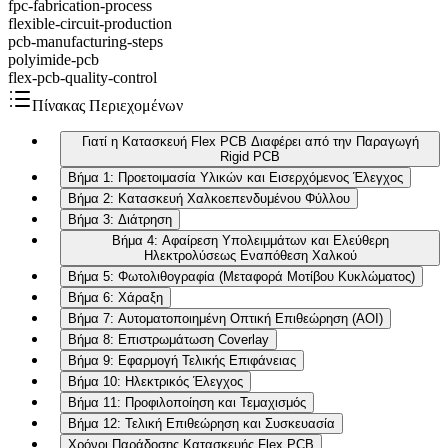
fpc-fabrication-process
flexible-circuit-production
pcb-manufacturing-steps
polyimide-pcb
flex-pcb-quality-control
Πίνακας Περιεχομένων
Γιατί η Κατασκευή Flex PCB Διαφέρει από την Παραγωγή
Rigid PCB
Βήμα 1: Προετοιμασία Υλικών και Εισερχόμενος Έλεγχος
Βήμα 2: Κατασκευή Χαλκοεπενδυμένου Φύλλου
Βήμα 3: Διάτρηση
Βήμα 4: Αφαίρεση Υπολειμμάτων και Ελεύθερη
Ηλεκτρολύσεως Εναπόθεση Χαλκού
Βήμα 5: Φωτολιθογραφία (Μεταφορά Μοτίβου Κυκλώματος)
Βήμα 6: Χάραξη
Βήμα 7: Αυτοματοποιημένη Οπτική Επιθεώρηση (AOI)
Βήμα 8: Επιστρωμάτωση Coverlay
Βήμα 9: Εφαρμογή Τελικής Επιφάνειας
Βήμα 10: Ηλεκτρικός Έλεγχος
Βήμα 11: Προφιλοποίηση και Τεμαχισμός
Βήμα 12: Τελική Επιθεώρηση και Συσκευασία
Χρόνοι Παράδοσης Κατασκευής Flex PCB