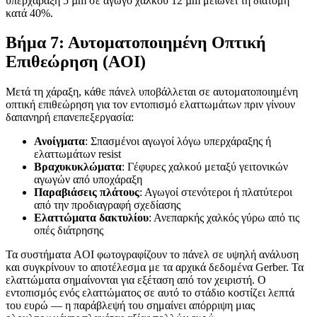
υπερχάραξη 5 µm σε αγωγό χαλκού 12 µm μειώνει τη διατομή
κατά 40%.
Βήμα 7: Αυτοματοποιημένη Οπτική
Επιθεώρηση (AOI)
Μετά τη χάραξη, κάθε πάνελ υποβάλλεται σε αυτοματοποιημένη
οπτική επιθεώρηση για τον εντοπισμό ελαττωμάτων πριν γίνουν
δαπανηρή επανεπεξεργασία:
Ανοίγματα
: Σπασμένοι αγωγοί λόγω υπερχάραξης ή
ελαττωμάτων resist
Βραχυκυκλώματα
: Γέφυρες χαλκού μεταξύ γειτονικών
αγωγών από υποχάραξη
Παραβιάσεις πλάτους
: Αγωγοί στενότεροι ή πλατύτεροι
από την προδιαγραφή σχεδίασης
Ελαττώματα δακτυλίου
: Ανεπαρκής χαλκός γύρω από τις
οπές διάτρησης
Τα συστήματα AOI φωτογραφίζουν το πάνελ σε υψηλή ανάλυση
και συγκρίνουν το αποτέλεσμα με τα αρχικά δεδομένα Gerber. Τα
ελαττώματα σημαίνονται για εξέταση από τον χειριστή. Ο
εντοπισμός ενός ελαττώματος σε αυτό το στάδιο κοστίζει λεπτά
του ευρώ — η παράβλεψή του σημαίνει απόρριψη μιας