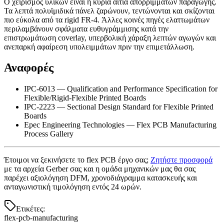
Ο χειρισμός υλικών είναι η κύρια αιτία απορριμμάτων παραγωγής.
Τα λεπτά πολυϊμιδικά πάνελ ζαρώνουν, τεντώνονται και σκίζονται
πιο εύκολα από τα rigid FR-4. Άλλες κοινές πηγές ελαττωμάτων
περιλαμβάνουν σφάλματα ευθυγράμμισης κατά την
επιστρωμάτωση coverlay, υπερβολική χάραξη λεπτών αγωγών και
ανεπαρκή αφαίρεση υπολειμμάτων πριν την επιμετάλλωση.
Αναφορές
IPC-6013 — Qualification and Performance Specification for
Flexible/Rigid-Flexible Printed Boards
IPC-2223 — Sectional Design Standard for Flexible Printed
Boards
Epec Engineering Technologies — Flex PCB Manufacturing
Process Gallery
Έτοιμοι να ξεκινήσετε το flex PCB έργο σας;
Ζητήστε προσφορά
με τα αρχεία Gerber σας και η ομάδα μηχανικών μας θα σας
παρέχει αξιολόγηση DFM, χρονοδιάγραμμα κατασκευής και
ανταγωνιστική τιμολόγηση εντός 24 ωρών.
Ετικέτες
:
flex-pcb-manufacturing