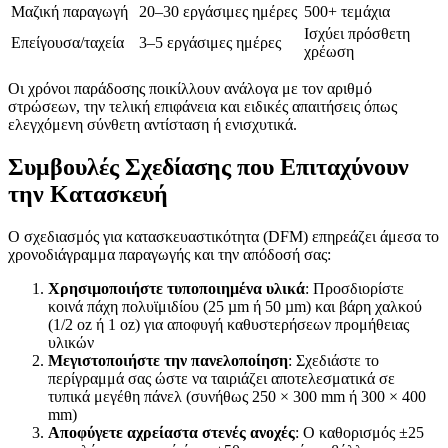
Μαζική παραγωγή
20–30 εργάσιμες ημέρες
500+ τεμάχια
Ισχύει πρόσθετη
Επείγουσα/ταχεία
3–5 εργάσιμες ημέρες
χρέωση
Οι χρόνοι παράδοσης ποικίλλουν ανάλογα με τον αριθμό
στρώσεων, την τελική επιφάνεια και ειδικές απαιτήσεις όπως
ελεγχόμενη σύνθετη αντίσταση ή ενισχυτικά.
Συμβουλές Σχεδίασης που Επιταχύνουν
την Κατασκευή
Ο σχεδιασμός για κατασκευαστικότητα (DFM) επηρεάζει άμεσα το
χρονοδιάγραμμα παραγωγής και την απόδοσή σας:
Χρησιμοποιήστε τυποποιημένα υλικά
: Προσδιορίστε
κοινά πάχη πολυϊμιδίου (25 µm ή 50 µm) και βάρη χαλκού
(1/2 oz ή 1 oz) για αποφυγή καθυστερήσεων προμήθειας
υλικών
Μεγιστοποιήστε την πανελοποίηση
: Σχεδιάστε το
περίγραμμά σας ώστε να ταιριάζει αποτελεσματικά σε
τυπικά μεγέθη πάνελ (συνήθως 250 × 300 mm ή 300 × 400
mm)
Αποφύγετε αχρείαστα στενές ανοχές
: Ο καθορισμός ±25