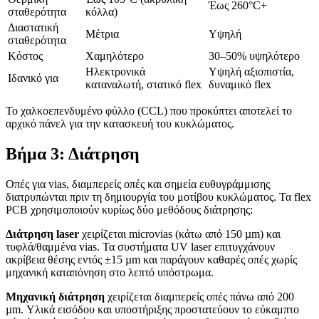
Έως 260°C+
σταθερότητα
κόλλα)
Διαστατική
Μέτρια
Υψηλή
σταθερότητα
Κόστος
Χαμηλότερο
30–50% υψηλότερο
Ηλεκτρονικά
Υψηλή αξιοπιστία,
Ιδανικό για
καταναλωτή, στατικό flex
δυναμικό flex
Το χαλκοεπενδυμένο φύλλο (CCL) που προκύπτει αποτελεί το
αρχικό πάνελ για την κατασκευή του κυκλώματος.
Βήμα 3: Διάτρηση
Οπές για vias, διαμπερείς οπές και σημεία ευθυγράμμισης
διατρυπώνται πριν τη δημιουργία του μοτίβου κυκλώματος. Τα flex
PCB χρησιμοποιούν κυρίως δύο μεθόδους διάτρησης:
Διάτρηση laser
χειρίζεται microvias (κάτω από 150 µm) και
τυφλά/θαμμένα vias. Τα συστήματα UV laser επιτυγχάνουν
ακρίβεια θέσης εντός ±15 µm και παράγουν καθαρές οπές χωρίς
μηχανική καταπόνηση στο λεπτό υπόστρωμα.
Μηχανική διάτρηση
χειρίζεται διαμπερείς οπές πάνω από 200
µm. Υλικά εισόδου και υποστήριξης προστατεύουν το εύκαμπτο