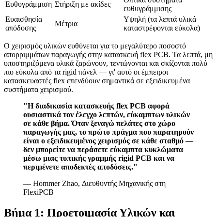
Ευθυγράμμιση
Στήριξη με ακίδες
ευθυγράμμισης
Ευαισθησία
Υψηλή (τα λεπτά υλικά
Μέτρια
απόδοσης
καταστρέφονται εύκολα)
Ο χειρισμός υλικών ευθύνεται για το μεγαλύτερο ποσοστό
απορριμμάτων παραγωγής στην κατασκευή flex PCB. Τα λεπτά, μη
υποστηριζόμενα υλικά ζαρώνουν, τεντώνονται και σκίζονται πολύ
πιο εύκολα από τα rigid πάνελ — γι' αυτό οι έμπειροι
κατασκευαστές flex επενδύουν σημαντικά σε εξειδικευμένα
συστήματα χειρισμού.
"Η διαδικασία κατασκευής flex PCB αφορά
ουσιαστικά τον έλεγχο λεπτών, εύκαμπτων υλικών
σε κάθε βήμα. Όταν ξεναγώ πελάτες στο χώρο
παραγωγής μας, το πρώτο πράγμα που παρατηρούν
είναι ο εξειδικευμένος χειρισμός σε κάθε σταθμό —
δεν μπορείτε να περάσετε εύκαμπτα κυκλώματα
μέσω μιας τυπικής γραμμής rigid PCB και να
περιμένετε αποδεκτές αποδόσεις."
— Hommer Zhao, Διευθυντής Μηχανικής στη
FlexiPCB
Βήμα 1: Προετοιμασία Υλικών και