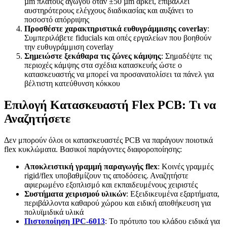
µm πλάτους αγωγού όταν ±50 µm αρκεί, επιβάλλει
αυστηρότερους ελέγχους διαδικασίας και αυξάνει το
ποσοστό απόρριψης
Προσθέστε χαρακτηριστικά ευθυγράμμισης coverlay
:
Συμπεριλάβετε fiducials και οπές εργαλείων που βοηθούν
την ευθυγράμμιση coverlay
Σημειώστε ξεκάθαρα τις ζώνες κάμψης
: Σημαδέψτε τις
περιοχές κάμψης στα σχέδια κατασκευής ώστε ο
κατασκευαστής να μπορεί να προσανατολίσει τα πάνελ για
βέλτιστη κατεύθυνση κόκκου
Επιλογή Κατασκευαστή Flex PCB: Τι να
Αναζητήσετε
Δεν μπορούν όλοι οι κατασκευαστές PCB να παράγουν ποιοτικά
flex κυκλώματα. Βασικοί παράγοντες διαφοροποίησης:
Αποκλειστική γραμμή παραγωγής flex
: Κοινές γραμμές
rigid/flex υποβαθμίζουν τις αποδόσεις. Αναζητήστε
αφιερωμένο εξοπλισμό και εκπαιδευμένους χειριστές
Συστήματα χειρισμού υλικών
: Εξειδικευμένα εξαρτήματα,
περιβάλλοντα καθαρού χώρου και ειδική αποθήκευση για
πολυϊμιδικά υλικά
Πιστοποίηση IPC-6013
: Το πρότυπο του κλάδου ειδικά για