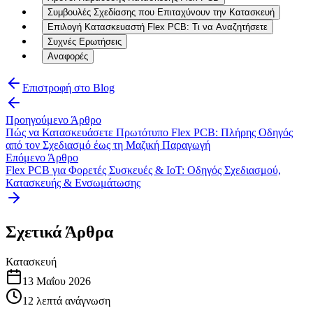
Συμβουλές Σχεδίασης που Επιταχύνουν την Κατασκευή
Επιλογή Κατασκευαστή Flex PCB: Τι να Αναζητήσετε
Συχνές Ερωτήσεις
Αναφορές
Επιστροφή στο Blog
Προηγούμενο Άρθρο
Πώς να Κατασκευάσετε Πρωτότυπο Flex PCB: Πλήρης Οδηγός
από τον Σχεδιασμό έως τη Μαζική Παραγωγή
Επόμενο Άρθρο
Flex PCB για Φορετές Συσκευές & IoT: Οδηγός Σχεδιασμού,
Κατασκευής & Ενσωμάτωσης
Σχετικά Άρθρα
Κατασκευή
13 Μαΐου 2026
12
λεπτά ανάγνωση