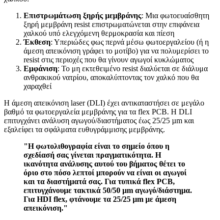
Επιστρωμάτωση ξηρής μεμβράνης
: Μια φωτοευαίσθητη
ξηρή μεμβράνη resist επιστρωματώνεται στην επιφάνεια
χαλκού υπό ελεγχόμενη θερμοκρασία και πίεση
Έκθεση
: Υπεριώδες φως περνά μέσω φωτοεργαλείου (ή η
άμεση απεικόνιση γράφει το μοτίβο) για να πολυμερίσει το
resist στις περιοχές που θα γίνουν αγωγοί κυκλώματος
Εμφάνιση
: Το μη εκτεθειμένο resist διαλύεται σε διάλυμα
ανθρακικού νατρίου, αποκαλύπτοντας τον χαλκό που θα
χαραχθεί
Η άμεση απεικόνιση laser (DLI) έχει αντικαταστήσει σε μεγάλο
βαθμό τα φωτοεργαλεία μεμβράνης για τα flex PCB. Η DLI
επιτυγχάνει ανάλυση αγωγού/διαστήματος έως 25/25 µm και
εξαλείφει τα σφάλματα ευθυγράμμισης μεμβράνης.
"Η φωτολιθογραφία είναι το σημείο όπου η
σχεδίασή σας γίνεται πραγματικότητα. Η
ικανότητα ανάλυσης αυτού του βήματος θέτει το
όριο στο πόσο λεπτοί μπορούν να είναι οι αγωγοί
και τα διαστήματά σας. Για τυπικά flex PCB,
επιτυγχάνουμε τακτικά 50/50 µm αγωγό/διάστημα.
Για HDI flex, φτάνουμε τα 25/25 µm με άμεση
απεικόνιση."