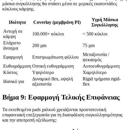
μάσκα συγκόλλησης θα σπάσει μέσα σε μερικές εκατοντάδες
κύκλους κάμψης.
Υγρή Μάσκα
Ιδιότητα
Coverlay (μεμβράνη PI)
Συγκόλλησης
Αντοχή σε
100.000+ κύκλοι
< 500 κύκλοι
κάμψη
Ελάχιστο
200 µm
75 µm
άνοιγμα
Μεταξοτυπία /
Εφαρμογή
Επιστρωμάτωση φύλλου
ψεκασμός
Ευθυγράμμιση
Οπτική ευθυγράμμιση
Αυτοευθυγράμμιση
Κόστος
Υψηλότερο
Χαμηλότερο
Δυναμικό flex, υψηλή
Rigid τμήματα rigid-
Ιδανικό για
αξιοπιστία
flex
Βήμα 9: Εφαρμογή Τελικής Επιφάνειας
Τα εκτεθειμένα pads χαλκού χρειάζονται προστατευτική
επιφανειακή επεξεργασία για τη διασφάλιση συγκολλησιμότητας
και την αποτροπή οξείδωσης: