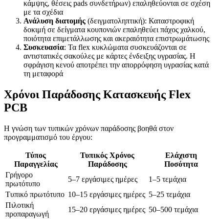
κάμψης, θέσεις pads συνδετήρων) επαληθεύονται σε σχέση
με τα σχέδια
Ανάλυση διατομής
(δειγματοληπτική): Καταστροφική
δοκιμή σε δείγματα κουπονιών επαληθεύει πάχος χαλκού,
ποιότητα επιμετάλλωσης και ακεραιότητα επιστρωμάτωσης
Συσκευασία
: Τα flex κυκλώματα συσκευάζονται σε
αντιστατικές σακούλες με κάρτες ένδειξης υγρασίας. Η
σφράγιση κενού αποτρέπει την απορρόφηση υγρασίας κατά
τη μεταφορά
Χρόνοι Παράδοσης Κατασκευής Flex
PCB
Η γνώση των τυπικών χρόνων παράδοσης βοηθά στον
προγραμματισμό του έργου:
Τύπος
Τυπικός Χρόνος
Ελάχιστη
Παραγγελίας
Παράδοσης
Ποσότητα
Γρήγορο
5–7 εργάσιμες ημέρες
1–5 τεμάχια
πρωτότυπο
Τυπικό πρωτότυπο
10–15 εργάσιμες ημέρες
5–25 τεμάχια
Πιλοτική
15–20 εργάσιμες ημέρες
50–500 τεμάχια
προπαραγωγή