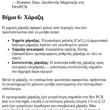
— Hommer Zhao, Διευθυντής Μηχανικής στη
FlexiPCB
Βήμα 6: Χάραξη
Η χημική χάραξη αφαιρεί χαλκό από περιοχές που δεν
προστατεύονται από το μοτίβο resist:
Χημεία χάραξης
: Χλωριούχος χαλκός (CuCl₂) ή αμμωνιακό
διάλυμα χάραξης διαλύει τον εκτεθειμένο χαλκό
Χάραξη ψεκασμού
: Ακροφύσια υψηλής πίεσης
εξασφαλίζουν ομοιόμορφους ρυθμούς χάραξης σε όλο το
πάνελ
Συντελεστής χάραξης
: Η αναλογία κάθετης χάραξης προς
πλευρική υποχάραξη — καλύτερος συντελεστής σημαίνει
πιο αιχμηρά άκρα αγωγών
Μετά τη χάραξη, το εναπομείναν φωτοresist αφαιρείται, αφήνοντας
το ολοκληρωμένο χάλκινο μοτίβο κυκλώματος στο πολυϊμιδικό
υπόστρωμα.
Η ομοιομορφία χάραξης έχει μεγαλύτερη σημασία στα flex PCB
από ό,τι στα rigid, επειδή ο λεπτότερος χαλκός (συχνά 1/3 oz ή 12
µm) έχει μικρότερο περιθώριο για υπερβολική χάραξη. Μια