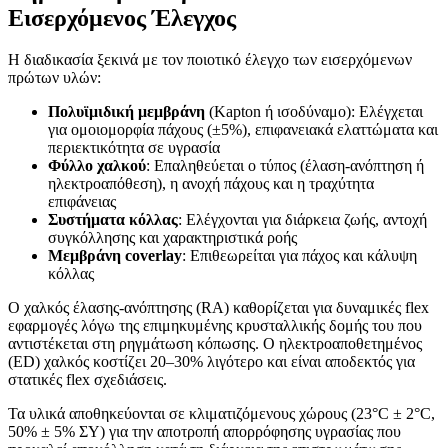
Εισερχόμενος Έλεγχος
Η διαδικασία ξεκινά με τον ποιοτικό έλεγχο των εισερχόμενων
πρώτων υλών:
Πολυϊμιδική μεμβράνη
(Kapton ή ισοδύναμο): Ελέγχεται
για ομοιομορφία πάχους (±5%), επιφανειακά ελαττώματα και
περιεκτικότητα σε υγρασία
Φύλλο χαλκού
: Επαληθεύεται ο τύπος (έλαση-ανόπτηση ή
ηλεκτροαπόθεση), η ανοχή πάχους και η τραχύτητα
επιφάνειας
Συστήματα κόλλας
: Ελέγχονται για διάρκεια ζωής, αντοχή
συγκόλλησης και χαρακτηριστικά ροής
Μεμβράνη coverlay
: Επιθεωρείται για πάχος και κάλυψη
κόλλας
Ο χαλκός έλασης-ανόπτησης (RA) καθορίζεται για δυναμικές flex
εφαρμογές λόγω της επιμηκυμένης κρυσταλλικής δομής του που
αντιστέκεται στη ρηγμάτωση κόπωσης. Ο ηλεκτροαποθετημένος
(ED) χαλκός κοστίζει 20–30% λιγότερο και είναι αποδεκτός για
στατικές flex σχεδιάσεις.
Τα υλικά αποθηκεύονται σε κλιματιζόμενους χώρους (23°C ± 2°C,
50% ± 5% ΣΥ) για την αποτροπή απορρόφησης υγρασίας που