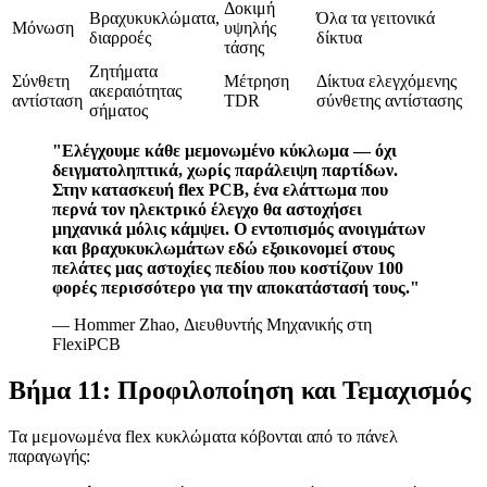
Δοκιμή
Βραχυκυκλώματα,
Όλα τα γειτονικά
Μόνωση
υψηλής
διαρροές
δίκτυα
τάσης
Ζητήματα
Σύνθετη
Μέτρηση
Δίκτυα ελεγχόμενης
ακεραιότητας
αντίσταση
TDR
σύνθετης αντίστασης
σήματος
"Ελέγχουμε κάθε μεμονωμένο κύκλωμα — όχι
δειγματοληπτικά, χωρίς παράλειψη παρτίδων.
Στην κατασκευή flex PCB, ένα ελάττωμα που
περνά τον ηλεκτρικό έλεγχο θα αστοχήσει
μηχανικά μόλις κάμψει. Ο εντοπισμός ανοιγμάτων
και βραχυκυκλωμάτων εδώ εξοικονομεί στους
πελάτες μας αστοχίες πεδίου που κοστίζουν 100
φορές περισσότερο για την αποκατάστασή τους."
— Hommer Zhao, Διευθυντής Μηχανικής στη
FlexiPCB
Βήμα 11: Προφιλοποίηση και Τεμαχισμός
Τα μεμονωμένα flex κυκλώματα κόβονται από το πάνελ
παραγωγής: