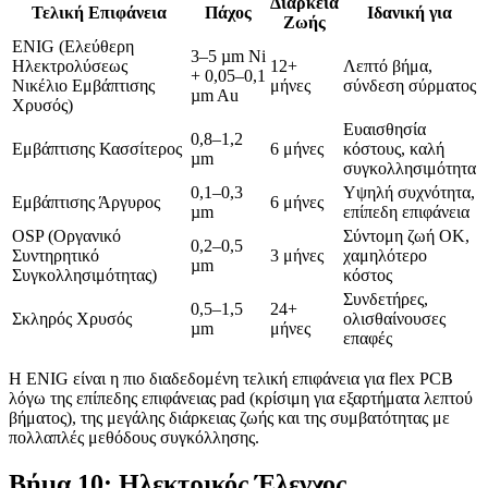
Διάρκεια
Τελική Επιφάνεια
Πάχος
Ιδανική για
Ζωής
ENIG (Ελεύθερη
3–5 µm Ni
Ηλεκτρολύσεως
12+
Λεπτό βήμα,
+ 0,05–0,1
Νικέλιο Εμβάπτισης
μήνες
σύνδεση σύρματος
µm Au
Χρυσός)
Ευαισθησία
0,8–1,2
Εμβάπτισης Κασσίτερος
6 μήνες
κόστους, καλή
µm
συγκολλησιμότητα
0,1–0,3
Υψηλή συχνότητα,
Εμβάπτισης Άργυρος
6 μήνες
µm
επίπεδη επιφάνεια
OSP (Οργανικό
Σύντομη ζωή OK,
0,2–0,5
Συντηρητικό
3 μήνες
χαμηλότερο
µm
Συγκολλησιμότητας)
κόστος
Συνδετήρες,
0,5–1,5
24+
Σκληρός Χρυσός
ολισθαίνουσες
µm
μήνες
επαφές
Η ENIG είναι η πιο διαδεδομένη τελική επιφάνεια για flex PCB
λόγω της επίπεδης επιφάνειας pad (κρίσιμη για εξαρτήματα λεπτού
βήματος), της μεγάλης διάρκειας ζωής και της συμβατότητας με
πολλαπλές μεθόδους συγκόλλησης.
Βήμα 10: Ηλεκτρικός Έλεγχος