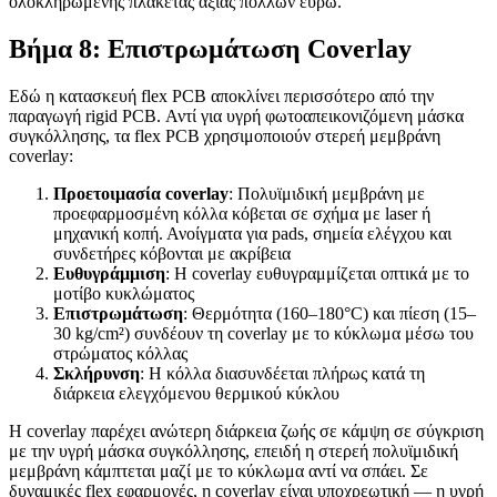
ολοκληρωμένης πλακέτας αξίας πολλών ευρώ.
Βήμα 8: Επιστρωμάτωση Coverlay
Εδώ η κατασκευή flex PCB αποκλίνει περισσότερο από την
παραγωγή rigid PCB. Αντί για υγρή φωτοαπεικονιζόμενη μάσκα
συγκόλλησης, τα flex PCB χρησιμοποιούν στερεή μεμβράνη
coverlay:
Προετοιμασία coverlay
: Πολυϊμιδική μεμβράνη με
προεφαρμοσμένη κόλλα κόβεται σε σχήμα με laser ή
μηχανική κοπή. Ανοίγματα για pads, σημεία ελέγχου και
συνδετήρες κόβονται με ακρίβεια
Ευθυγράμμιση
: Η coverlay ευθυγραμμίζεται οπτικά με το
μοτίβο κυκλώματος
Επιστρωμάτωση
: Θερμότητα (160–180°C) και πίεση (15–
30 kg/cm²) συνδέουν τη coverlay με το κύκλωμα μέσω του
στρώματος κόλλας
Σκλήρυνση
: Η κόλλα διασυνδέεται πλήρως κατά τη
διάρκεια ελεγχόμενου θερμικού κύκλου
Η coverlay παρέχει ανώτερη διάρκεια ζωής σε κάμψη σε σύγκριση
με την υγρή μάσκα συγκόλλησης, επειδή η στερεή πολυϊμιδική
μεμβράνη κάμπτεται μαζί με το κύκλωμα αντί να σπάει. Σε
δυναμικές flex εφαρμογές, η coverlay είναι υποχρεωτική — η υγρή