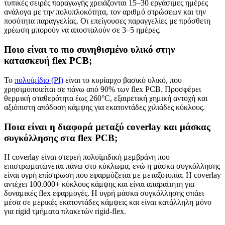
τυπικές σειρές παραγωγής χρειάζονται 15–30 εργάσιμες ημέρες
ανάλογα με την πολυπλοκότητα, τον αριθμό στρώσεων και την
ποσότητα παραγγελίας. Οι επείγουσες παραγγελίες με πρόσθετη
χρέωση μπορούν να αποσταλούν σε 3–5 ημέρες.
Ποιο είναι το πιο συνηθισμένο υλικό στην
κατασκευή flex PCB;
Το
πολυϊμίδιο (PI)
είναι το κυρίαρχο βασικό υλικό, που
χρησιμοποιείται σε πάνω από 90% των flex PCB. Προσφέρει
θερμική σταθερότητα έως 260°C, εξαιρετική χημική αντοχή και
αξιόπιστη απόδοση κάμψης για εκατοντάδες χιλιάδες κύκλους.
Ποια είναι η διαφορά μεταξύ coverlay και μάσκας
συγκόλλησης στα flex PCB;
Η coverlay είναι στερεή πολυϊμιδική μεμβράνη που
επιστρωματώνεται πάνω στο κύκλωμα, ενώ η μάσκα συγκόλλησης
είναι υγρή επίστρωση που εφαρμόζεται με μεταξοτυπία. Η coverlay
αντέχει 100.000+ κύκλους κάμψης και είναι απαραίτητη για
δυναμικές flex εφαρμογές. Η υγρή μάσκα συγκόλλησης σπάει
μέσα σε μερικές εκατοντάδες κάμψεις και είναι κατάλληλη μόνο
για rigid τμήματα πλακετών rigid-flex.