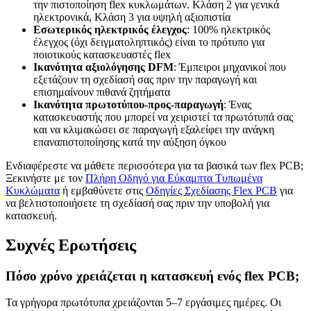
την πιστοποίηση flex κυκλωμάτων. Κλάση 2 για γενικά
ηλεκτρονικά, Κλάση 3 για υψηλή αξιοπιστία
Εσωτερικός ηλεκτρικός έλεγχος
: 100% ηλεκτρικός
έλεγχος (όχι δειγματοληπτικός) είναι το πρότυπο για
ποιοτικούς κατασκευαστές flex
Ικανότητα αξιολόγησης DFM
: Έμπειροι μηχανικοί που
εξετάζουν τη σχεδίασή σας πριν την παραγωγή και
επισημαίνουν πιθανά ζητήματα
Ικανότητα πρωτοτύπου-προς-παραγωγή
: Ένας
κατασκευαστής που μπορεί να χειριστεί τα πρωτότυπά σας
και να κλιμακώσει σε παραγωγή εξαλείφει την ανάγκη
επαναπιστοποίησης κατά την αύξηση όγκου
Ενδιαφέρεστε να μάθετε περισσότερα για τα βασικά των flex PCB;
Ξεκινήστε με τον
Πλήρη Οδηγό για Εύκαμπτα Τυπωμένα
Κυκλώματα
ή εμβαθύνετε στις
Οδηγίες Σχεδίασης Flex PCB
για
να βελτιστοποιήσετε τη σχεδίασή σας πριν την υποβολή για
κατασκευή.
Συχνές Ερωτήσεις
Πόσο χρόνο χρειάζεται η κατασκευή ενός flex PCB;
Τα γρήγορα πρωτότυπα χρειάζονται 5–7 εργάσιμες ημέρες. Οι