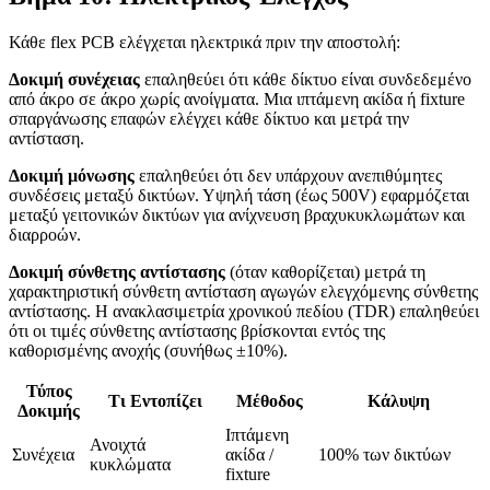
Κάθε flex PCB ελέγχεται ηλεκτρικά πριν την αποστολή:
Δοκιμή συνέχειας
επαληθεύει ότι κάθε δίκτυο είναι συνδεδεμένο
από άκρο σε άκρο χωρίς ανοίγματα. Μια ιπτάμενη ακίδα ή fixture
σπαργάνωσης επαφών ελέγχει κάθε δίκτυο και μετρά την
αντίσταση.
Δοκιμή μόνωσης
επαληθεύει ότι δεν υπάρχουν ανεπιθύμητες
συνδέσεις μεταξύ δικτύων. Υψηλή τάση (έως 500V) εφαρμόζεται
μεταξύ γειτονικών δικτύων για ανίχνευση βραχυκυκλωμάτων και
διαρροών.
Δοκιμή σύνθετης αντίστασης
(όταν καθορίζεται) μετρά τη
χαρακτηριστική σύνθετη αντίσταση αγωγών ελεγχόμενης σύνθετης
αντίστασης. Η ανακλασιμετρία χρονικού πεδίου (TDR) επαληθεύει
ότι οι τιμές σύνθετης αντίστασης βρίσκονται εντός της
καθορισμένης ανοχής (συνήθως ±10%).
Τύπος
Τι Εντοπίζει
Μέθοδος
Κάλυψη
Δοκιμής
Ιπτάμενη
Ανοιχτά
Συνέχεια
ακίδα /
100% των δικτύων
κυκλώματα
fixture