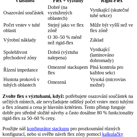
Vlastnost
Flex + výztuhy
Rigid-Flex
Dobré (na
Vynikající (skutečné
Osazování součástek
vyztužených
tuhé sekce)
oblastech)
Počet vrstev v tuhé
Stejný jako ve flex
Může být vyšší než ve
oblasti
zóně
flex zóně
O 30–50 % méně
Výrobní náklady
Základ
než rigid-flex
Vynikající
Spolehlivost
Dobrá (výztuha
(laminováno
přechodové zóny
nalepena)
dohromady)
Omezené stackupem
Plná kontrola pro
Řízení impedance
flex
každou sekci
Hustota prokovů v
Vysoká (microvias
Omezená
tuhých oblastech
možné)
Zvolte flex s výztuhami, když:
potřebujete osazování součástek na
určitých místech, ale nevyžadujete odlišný počet vrstev mezi tuhými
a flex zónami a cena je hlavním kritériem. Tento přístup funguje
dobře pro středně složité návrhy a často dosáhne 80 % funkcionality
rigid-flex za 50–60 % ceny.
Použijte náš
konfigurátor stackupu
pro prozkoumání různých
konfigurací, nebo si ověřte návrh flex zóny pomocí
kalkulačky