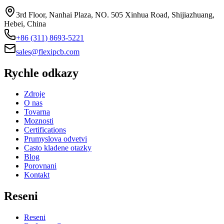
3rd Floor, Nanhai Plaza, NO. 505 Xinhua Road, Shijiazhuang,
Hebei, China
+86 (311) 8693-5221
sales@flexipcb.com
Rychle odkazy
Zdroje
O nas
Tovarna
Moznosti
Certifications
Prumyslova odvetvi
Casto kladene otazky
Blog
Porovnani
Kontakt
Reseni
Reseni