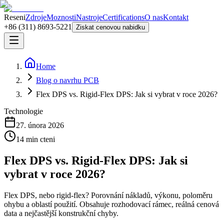
Reseni
Zdroje
Moznosti
Nastroje
Certifications
O nas
Kontakt
+86 (311) 8693-5221
Ziskat cenovou nabidku
Home
Blog o navrhu PCB
Flex DPS vs. Rigid-Flex DPS: Jak si vybrat v roce 2026?
Technologie
27. února 2026
14
min cteni
Flex DPS vs. Rigid-Flex DPS: Jak si
vybrat v roce 2026?
Flex DPS, nebo rigid-flex? Porovnání nákladů, výkonu, poloměru
ohybu a oblastí použití. Obsahuje rozhodovací rámec, reálná cenová
data a nejčastější konstrukční chyby.