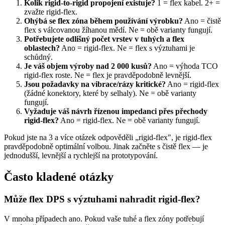
Kolik rigid-to-rigid propojení existuje?
1 = flex kabel. 2+ =
zvažte rigid-flex.
Ohýbá se flex zóna během používání výrobku?
Ano = čistě
flex s válcovanou žíhanou mědí. Ne = obě varianty fungují.
Potřebujete odlišný počet vrstev v tuhých a flex
oblastech?
Ano = rigid-flex. Ne = flex s výztuhami je
schůdný.
Je váš objem výroby nad 2 000 kusů?
Ano = výhoda TCO
rigid-flex roste. Ne = flex je pravděpodobně levnější.
Jsou požadavky na vibrace/rázy kritické?
Ano = rigid-flex
(žádné konektory, které by selhaly). Ne = obě varianty
fungují.
Vyžaduje váš návrh řízenou impedanci přes přechody
rigid-flex?
Ano = rigid-flex. Ne = obě varianty fungují.
Pokud jste na 3 a více otázek odpověděli „rigid-flex", je rigid-flex
pravděpodobně optimální volbou. Jinak začněte s čistě flex — je
jednodušší, levnější a rychlejší na prototypování.
Často kladené otázky
Může flex DPS s výztuhami nahradit rigid-flex?
V mnoha případech ano. Pokud vaše tuhé a flex zóny potřebují