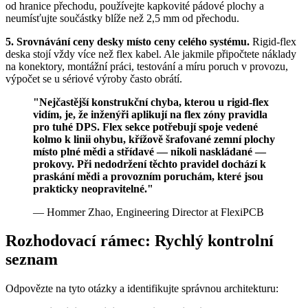
od hranice přechodu, používejte kapkovité pádové plochy a
neumísťujte součástky blíže než 2,5 mm od přechodu.
5. Srovnávání ceny desky místo ceny celého systému.
Rigid-flex
deska stojí vždy více než flex kabel. Ale jakmile připočtete náklady
na konektory, montážní práci, testování a míru poruch v provozu,
výpočet se u sériové výroby často obrátí.
"Nejčastější konstrukční chyba, kterou u rigid-flex
vidím, je, že inženýři aplikují na flex zóny pravidla
pro tuhé DPS. Flex sekce potřebují spoje vedené
kolmo k linii ohybu, křížově šrafované zemní plochy
místo plné mědi a střídavé — nikoli naskládané —
prokovy. Při nedodržení těchto pravidel dochází k
praskání mědi a provozním poruchám, které jsou
prakticky neopravitelné."
— Hommer Zhao, Engineering Director at FlexiPCB
Rozhodovací rámec: Rychlý kontrolní
seznam
Odpovězte na tyto otázky a identifikujte správnou architekturu: