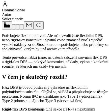
Hommer Zhao
Autor
Sdilet clanek
:
Potřebujete flexibilní obvod. Ale máte zvolit čistě flexibilní DPS,
nebo rigid-flex konstrukci? Špatná volba znamená buď zbytečně
vysoké náklady za složitost, kterou nepotřebujete, nebo problémy se
spolehlivostí, kterým by jiná architektura předešla.
Tento průvodce nabízí jasné, na datech založené srovnání flex DPS
a rigid-flex DPS — pokrývá konstrukci, náklady, výkon a konkrétní
scénáře, ve kterých má každý typ navrch.
V čem je skutečný rozdíl?
Flex DPS
je obvod postavený výhradně na flexibilním
polyimidovém substrátu. Ohýbá se, skládá a přizpůsobuje se těsným
prostorům. Norma IPC je klasifikuje jako Type 1 (jednostranná),
Type 2 (oboustranná) nebo Type 3 (vícevrstvá flex).
Rigid-flex DPS
kombinuje tuhé sekce z FR-4 s flexibilními