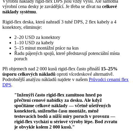
Výrobní náklady rigid-flex DPS jsou vždy vyšší. Ale samotná
výrobní cena desky je zavádějící. Je třeba se dívat na
celkové
náklady systému
.
Rigid-flex deska, která nahradí 3 tuhé DPS, 2 flex kabely a 4
konektory, eliminuje:
2–20 USD za konektory
1–10 USD za kabely
5–15 minut montážní práce na kus
Řadu pájených spojů, které představují potenciální místa
poruch
Při objemech nad 2 000 kusů rigid-flex často přináší
15–25%
úsporu celkových nákladů
oproti vícedeskové alternativě.
Podrobnější analýzu nákladů najdete v našem
Průvodci cenami flex
DPS
.
"Inženýři často rigid-flex zamítnou hned po
přečtení cenové nabídky za desku. Ale když
spočítáme celkové náklady — včetně ušetřených
konektorů, sníženého času montáže, méně
testovacích bodů a nižší míry poruch v provozu —
rigid-flex vychází u sériové výroby lépe. Bod zvratu
je obvykle kolem 2 000 kusů."