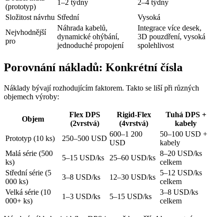
1–2 týdny
2–4 týdny
(prototyp)
Složitost návrhu
Střední
Vysoká
Náhrada kabelů,
Integrace více desek,
Nejvhodnější
dynamické ohýbání,
3D pouzdření, vysoká
pro
jednoduché propojení
spolehlivost
Porovnání nákladů: Konkrétní čísla
Náklady bývají rozhodujícím faktorem. Takto se liší při různých
objemech výroby:
Flex DPS
Rigid-Flex
Tuhá DPS +
Objem
(2vrstvá)
(4vrstvá)
kabely
600–1 200
50–100 USD +
Prototyp (10 ks)
250–500 USD
USD
kabely
Malá série (500
8–20 USD/ks
5–15 USD/ks
25–60 USD/ks
ks)
celkem
Střední série (5
5–12 USD/ks
3–8 USD/ks
12–30 USD/ks
000 ks)
celkem
Velká série (10
3–8 USD/ks
1–3 USD/ks
5–15 USD/ks
000+ ks)
celkem