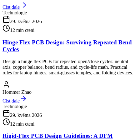
Cist dale
Technologie
29. května 2026
12
min cteni
Hinge Flex PCB Design: Surviving Repeated Bend
Cycles
Design a hinge flex PCB for repeated open/close cycles: neutral
axis, copper balance, bend radius, and cycle-life math. Practical
rules for laptop hinges, smart-glasses temples, and folding devices.
Hommer Zhao
Cist dale
Technologie
29. května 2026
12
min cteni
Rigid-Flex PCB Design Guidelines: A DFM