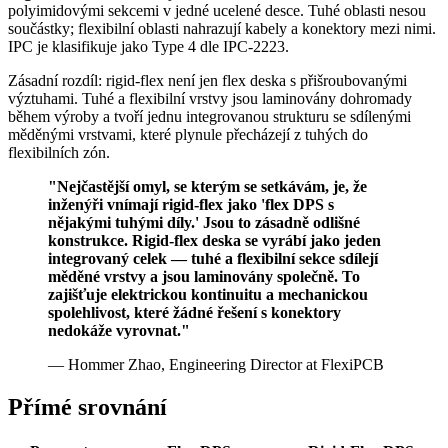
polyimidovými sekcemi v jedné ucelené desce. Tuhé oblasti nesou
součástky; flexibilní oblasti nahrazují kabely a konektory mezi nimi.
IPC je klasifikuje jako Type 4 dle IPC-2223.
Zásadní rozdíl: rigid-flex není jen flex deska s přišroubovanými
výztuhami. Tuhé a flexibilní vrstvy jsou laminovány dohromady
během výroby a tvoří jednu integrovanou strukturu se sdílenými
měděnými vrstvami, které plynule přecházejí z tuhých do
flexibilních zón.
"Nejčastější omyl, se kterým se setkávám, je, že
inženýři vnímají rigid-flex jako 'flex DPS s
nějakými tuhými díly.' Jsou to zásadně odlišné
konstrukce. Rigid-flex deska se vyrábí jako jeden
integrovaný celek — tuhé a flexibilní sekce sdílejí
měděné vrstvy a jsou laminovány společně. To
zajišťuje elektrickou kontinuitu a mechanickou
spolehlivost, které žádné řešení s konektory
nedokáže vyrovnat."
— Hommer Zhao, Engineering Director at FlexiPCB
Přímé srovnání