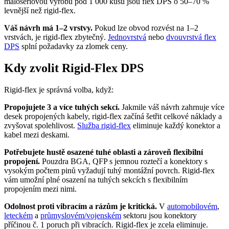
malosériovou výrobu pod 1 000 kusů jsou flex DPS o 50–70 %
levnější než rigid-flex.
Váš návrh má 1–2 vrstvy.
Pokud lze obvod rozvést na 1–2
vrstvách, je rigid-flex zbytečný.
Jednovrstvá
nebo
dvouvrstvá flex
DPS
splní požadavky za zlomek ceny.
Kdy zvolit Rigid-Flex DPS
Rigid-flex je správná volba, když:
Propojujete 3 a více tuhých sekcí.
Jakmile váš návrh zahrnuje více
desek propojených kabely, rigid-flex začíná šetřit celkové náklady a
zvyšovat spolehlivost.
Služba rigid-flex
eliminuje každý konektor a
kabel mezi deskami.
Potřebujete hustě osazené tuhé oblasti a zároveň flexibilní
propojení.
Pouzdra BGA, QFP s jemnou roztečí a konektory s
vysokým počtem pinů vyžadují tuhý montážní povrch. Rigid-flex
vám umožní plné osazení na tuhých sekcích s flexibilním
propojením mezi nimi.
Odolnost proti vibracím a rázům je kritická.
V
automobilovém
,
leteckém
a
průmyslovém/vojenském
sektoru jsou konektory
příčinou č. 1 poruch při vibracích. Rigid-flex je zcela eliminuje.