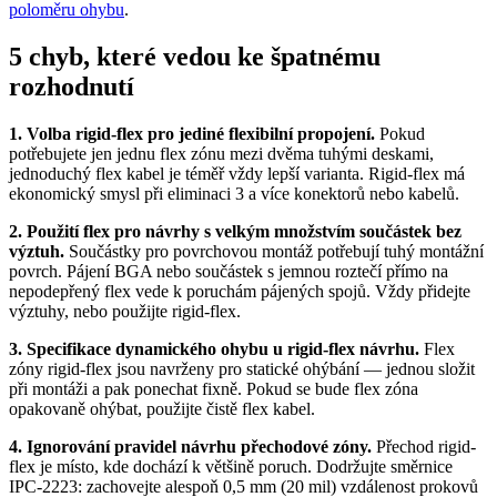
poloměru ohybu
.
5 chyb, které vedou ke špatnému
rozhodnutí
1. Volba rigid-flex pro jediné flexibilní propojení.
Pokud
potřebujete jen jednu flex zónu mezi dvěma tuhými deskami,
jednoduchý flex kabel je téměř vždy lepší varianta. Rigid-flex má
ekonomický smysl při eliminaci 3 a více konektorů nebo kabelů.
2. Použití flex pro návrhy s velkým množstvím součástek bez
výztuh.
Součástky pro povrchovou montáž potřebují tuhý montážní
povrch. Pájení BGA nebo součástek s jemnou roztečí přímo na
nepodepřený flex vede k poruchám pájených spojů. Vždy přidejte
výztuhy, nebo použijte rigid-flex.
3. Specifikace dynamického ohybu u rigid-flex návrhu.
Flex
zóny rigid-flex jsou navrženy pro statické ohýbání — jednou složit
při montáži a pak ponechat fixně. Pokud se bude flex zóna
opakovaně ohýbat, použijte čistě flex kabel.
4. Ignorování pravidel návrhu přechodové zóny.
Přechod rigid-
flex je místo, kde dochází k většině poruch. Dodržujte směrnice
IPC-2223: zachovejte alespoň 0,5 mm (20 mil) vzdálenost prokovů