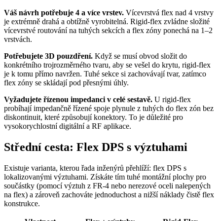
Váš návrh potřebuje 4 a více vrstev.
Vícevrstvá flex nad 4 vrstvy
je extrémně drahá a obtížně vyrobitelná. Rigid-flex zvládne složité
vícevrstvé routování na tuhých sekcích a flex zóny ponechá na 1–2
vrstvách.
Potřebujete 3D pouzdření.
Když se musí obvod složit do
konkrétního trojrozměrného tvaru, aby se vešel do krytu, rigid-flex
je k tomu přímo navržen. Tuhé sekce si zachovávají tvar, zatímco
flex zóny se skládají pod přesnými úhly.
Vyžadujete řízenou impedanci v celé sestavě.
U rigid-flex
probíhají impedančně řízené spoje plynule z tuhých do flex zón bez
diskontinuit, které způsobují konektory. To je důležité pro
vysokorychlostní digitální a RF aplikace.
Střední cesta: Flex DPS s výztuhami
Existuje varianta, kterou řada inženýrů přehlíží: flex DPS s
lokalizovanými výztuhami. Získáte tím tuhé montážní plochy pro
součástky (pomocí výztuh z FR-4 nebo nerezové oceli nalepených
na flex) a zároveň zachováte jednoduchost a nižší náklady čistě flex
konstrukce.