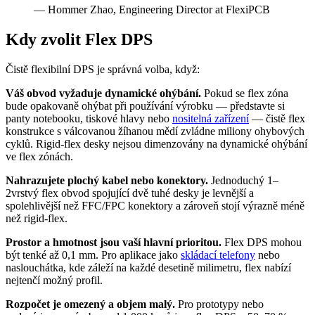
— Hommer Zhao, Engineering Director at FlexiPCB
Kdy zvolit Flex DPS
Čistě flexibilní DPS je správná volba, když:
Váš obvod vyžaduje dynamické ohýbání.
Pokud se flex zóna
bude opakovaně ohýbat při používání výrobku — představte si
panty notebooku, tiskové hlavy nebo
nositelná zařízení
— čistě flex
konstrukce s válcovanou žíhanou mědí zvládne miliony ohybových
cyklů. Rigid-flex desky nejsou dimenzovány na dynamické ohýbání
ve flex zónách.
Nahrazujete plochý kabel nebo konektory.
Jednoduchý 1–
2vrstvý flex obvod spojující dvě tuhé desky je levnější a
spolehlivější než FFC/FPC konektory a zároveň stojí výrazně méně
než rigid-flex.
Prostor a hmotnost jsou vaší hlavní prioritou.
Flex DPS mohou
být tenké až 0,1 mm. Pro aplikace jako
skládací telefony
nebo
naslouchátka, kde záleží na každé desetině milimetru, flex nabízí
nejtenčí možný profil.
Rozpočet je omezený a objem malý.
Pro prototypy nebo