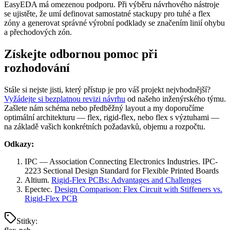
EasyEDA má omezenou podporu. Při výběru návrhového nástroje
se ujistěte, že umí definovat samostatné stackupy pro tuhé a flex
zóny a generovat správné výrobní podklady se značením linií ohybu
a přechodových zón.
Získejte odbornou pomoc při
rozhodování
Stále si nejste jisti, který přístup je pro váš projekt nejvhodnější?
Vyžádejte si bezplatnou revizi návrhu
od našeho inženýrského týmu.
Zašlete nám schéma nebo předběžný layout a my doporučíme
optimální architekturu — flex, rigid-flex, nebo flex s výztuhami —
na základě vašich konkrétních požadavků, objemu a rozpočtu.
Odkazy:
IPC — Association Connecting Electronics Industries. IPC-
2223 Sectional Design Standard for Flexible Printed Boards
Altium.
Rigid-Flex PCBs: Advantages and Challenges
Epectec.
Design Comparison: Flex Circuit with Stiffeners vs.
Rigid-Flex PCB
Stitky
: