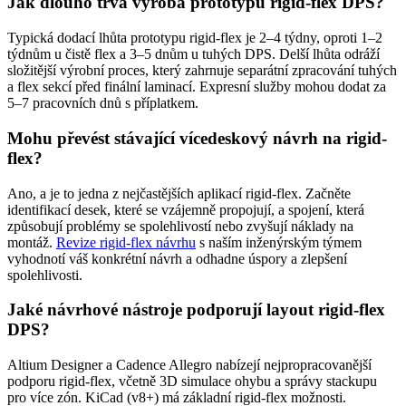
Jak dlouho trvá výroba prototypů rigid-flex DPS?
Typická dodací lhůta prototypu rigid-flex je 2–4 týdny, oproti 1–2
týdnům u čistě flex a 3–5 dnům u tuhých DPS. Delší lhůta odráží
složitější výrobní proces, který zahrnuje separátní zpracování tuhých
a flex sekcí před finální laminací. Expresní služby mohou dodat za
5–7 pracovních dnů s příplatkem.
Mohu převést stávající vícedeskový návrh na rigid-
flex?
Ano, a je to jedna z nejčastějších aplikací rigid-flex. Začněte
identifikací desek, které se vzájemně propojují, a spojení, která
způsobují problémy se spolehlivostí nebo zvyšují náklady na
montáž.
Revize rigid-flex návrhu
s naším inženýrským týmem
vyhodnotí váš konkrétní návrh a odhadne úspory a zlepšení
spolehlivosti.
Jaké návrhové nástroje podporují layout rigid-flex
DPS?
Altium Designer a Cadence Allegro nabízejí nejpropracovanější
podporu rigid-flex, včetně 3D simulace ohybu a správy stackupu
pro více zón. KiCad (v8+) má základní rigid-flex možnosti.