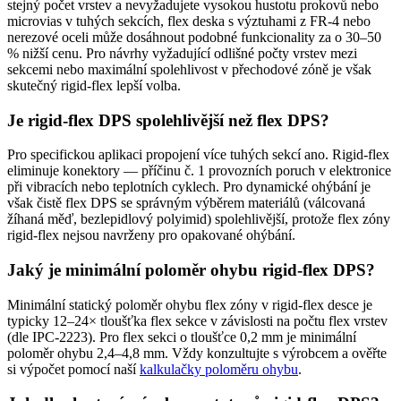
stejný počet vrstev a nevyžadujete vysokou hustotu prokovů nebo
microvias v tuhých sekcích, flex deska s výztuhami z FR-4 nebo
nerezové oceli může dosáhnout podobné funkcionality za o 30–50
% nižší cenu. Pro návrhy vyžadující odlišné počty vrstev mezi
sekcemi nebo maximální spolehlivost v přechodové zóně je však
skutečný rigid-flex lepší volba.
Je rigid-flex DPS spolehlivější než flex DPS?
Pro specifickou aplikaci propojení více tuhých sekcí ano. Rigid-flex
eliminuje konektory — příčinu č. 1 provozních poruch v elektronice
při vibracích nebo teplotních cyklech. Pro dynamické ohýbání je
však čistě flex DPS se správným výběrem materiálů (válcovaná
žíhaná měď, bezlepidlový polyimid) spolehlivější, protože flex zóny
rigid-flex nejsou navrženy pro opakované ohýbání.
Jaký je minimální poloměr ohybu rigid-flex DPS?
Minimální statický poloměr ohybu flex zóny v rigid-flex desce je
typicky 12–24× tloušťka flex sekce v závislosti na počtu flex vrstev
(dle IPC-2223). Pro flex sekci o tloušťce 0,2 mm je minimální
poloměr ohybu 2,4–4,8 mm. Vždy konzultujte s výrobcem a ověřte
si výpočet pomocí naší
kalkulačky poloměru ohybu
.