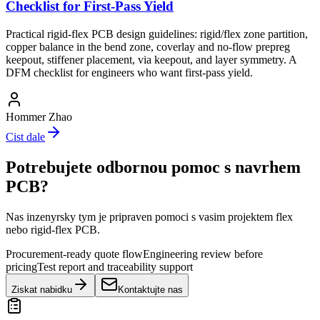
Checklist for First-Pass Yield
Practical rigid-flex PCB design guidelines: rigid/flex zone partition,
copper balance in the bend zone, coverlay and no-flow prepreg
keepout, stiffener placement, via keepout, and layer symmetry. A
DFM checklist for engineers who want first-pass yield.
Hommer Zhao
Cist dale
Potrebujete odbornou pomoc s navrhem
PCB?
Nas inzenyrsky tym je pripraven pomoci s vasim projektem flex
nebo rigid-flex PCB.
Procurement-ready quote flow
Engineering review before
pricing
Test report and traceability support
Ziskat nabidku
Kontaktujte nas