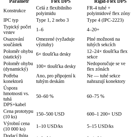
Parametr
Flex DPS
Rigid-Flex DPS
Celá z flexibilního
FR-4 tuhé +
Konstrukce
polyimidu
polyimidové flex zóny
IPC typ
Type 1, 2 nebo 3
Type 4 (IPC-2223)
Typický počet
1–6
4–20+
vrstev
Osazování
Omezené (vyžaduje
Plné možnosti na
součástek
výztuhy)
tuhých sekcích
Poloměr ohybu
12–24× tloušťka flex
6× tloušťka desky
(statický)
sekce
Poloměr ohybu
Nedoporučuje se ve
100× tloušťka desky
(dynamický)
flex zónách
Potřeba
Ano, pro připojení k
Ne — tuhé sekce
konektorů
tuhým deskám
nahrazují konektory
Úspora
hmotnosti vs.
50–60 %
60–75 %
tuhá
DPS+kabel
Cena prototypu
150–500 USD
600–1 200+ USD
(10 ks)
Výrobní cena
1–10 USD/ks
5–15 USD/ks
(10 000 ks)
Dodací lhůta