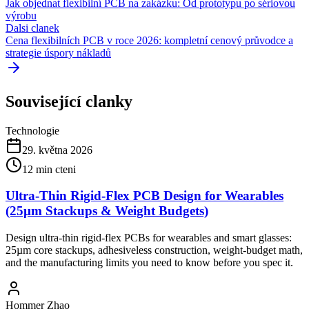
Jak objednat flexibilní PCB na zakázku: Od prototypu po sériovou
výrobu
Dalsi clanek
Cena flexibilních PCB v roce 2026: kompletní cenový průvodce a
strategie úspory nákladů
Související clanky
Technologie
29. května 2026
12
min cteni
Ultra-Thin Rigid-Flex PCB Design for Wearables
(25µm Stackups & Weight Budgets)
Design ultra-thin rigid-flex PCBs for wearables and smart glasses:
25µm core stackups, adhesiveless construction, weight-budget math,
and the manufacturing limits you need to know before you spec it.
Hommer Zhao