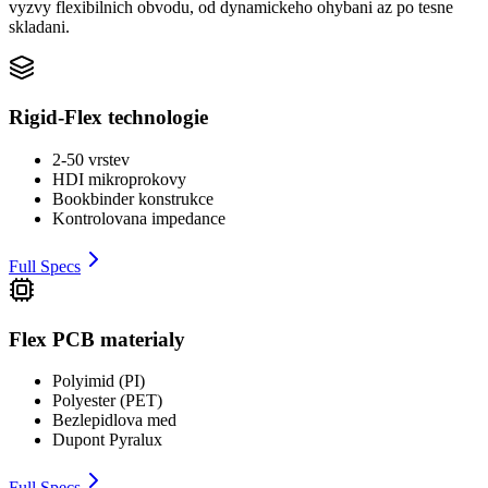
vyzvy flexibilnich obvodu, od dynamickeho ohybani az po tesne
skladani.
Rigid-Flex technologie
2-50 vrstev
HDI mikroprokovy
Bookbinder konstrukce
Kontrolovana impedance
Full Specs
Flex PCB materialy
Polyimid (PI)
Polyester (PET)
Bezlepidlova med
Dupont Pyralux
Full Specs