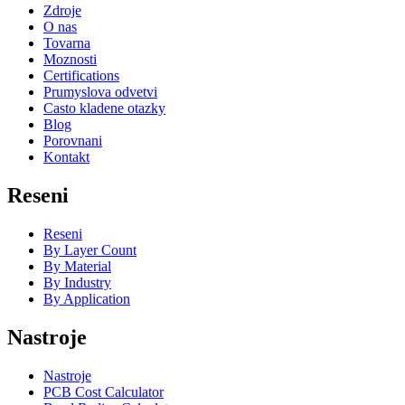
Zdroje
O nas
Tovarna
Moznosti
Certifications
Prumyslova odvetvi
Casto kladene otazky
Blog
Porovnani
Kontakt
Reseni
Reseni
By Layer Count
By Material
By Industry
By Application
Nastroje
Nastroje
PCB Cost Calculator