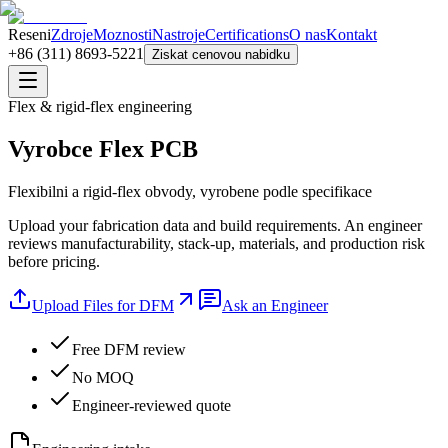
Reseni
Zdroje
Moznosti
Nastroje
Certifications
O nas
Kontakt
+86 (311) 8693-5221
Ziskat cenovou nabidku
Flex & rigid-flex engineering
Vyrobce Flex PCB
Flexibilni a rigid-flex obvody, vyrobene podle specifikace
Upload your fabrication data and build requirements. An engineer
reviews manufacturability, stack-up, materials, and production risk
before pricing.
Upload Files for DFM
Ask an Engineer
Free DFM review
No MOQ
Engineer-reviewed quote