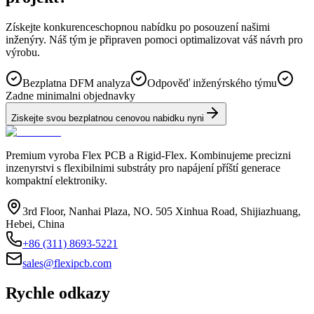
Získejte konkurenceschopnou nabídku po posouzení našimi
inženýry. Náš tým je připraven pomoci optimalizovat váš návrh pro
výrobu.
Bezplatna DFM analyza
Odpověď inženýrského týmu
Zadne minimalni objednavky
Ziskejte svou bezplatnou cenovou nabidku nyni
Premium vyroba Flex PCB a Rigid-Flex. Kombinujeme precizni
inzenyrstvi s flexibilnimi substráty pro napájení příští generace
kompaktní elektroniky.
3rd Floor, Nanhai Plaza, NO. 505 Xinhua Road, Shijiazhuang,
Hebei, China
+86 (311) 8693-5221
sales@flexipcb.com
Rychle odkazy