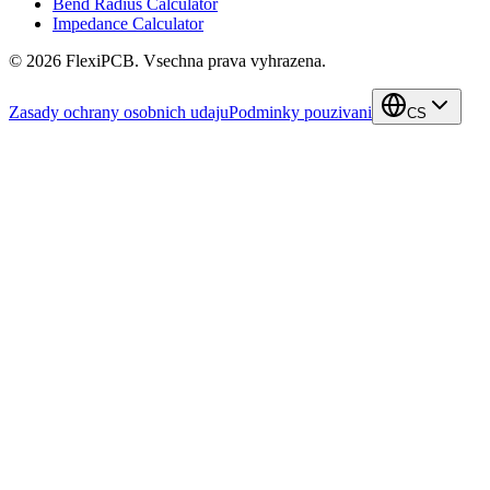
Bend Radius Calculator
Impedance Calculator
©
2026
FlexiPCB
.
Vsechna prava vyhrazena.
Zasady ochrany osobnich udaju
Podminky pouzivani
CS