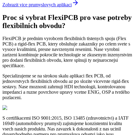
Zobrazit vice prumyslovych aplikaci
Proc si vybrat FlexiPCB pro vase potreby
flexibilnich obvodu?
FlexiPCB je prednim vyrobcem flexibilnich tistenych spoju (Flex
PCB) a rigid-flex PCB, ktery obsluhuje zakazniky po celem svete s
vysoce kvalitnimi, presne navrzenymi resenimi. Nase vyrobni
zarizeni kombinuje pokrocile technologie se zkusenym inzenyrstvim
pro dodani flexibilnich obvodu, ktere splnuji ty nejnarocnejsi
specifikace.
Specializujeme se na sirokou skalu aplikaci flex PCB, od
jednovrstvych flexibilnich obvodu az po slozite vicevrste rigid-flex
sestavy. Nase moznosti zahrnuji HDI technologii, kontrolovanou
impedanci a ruzne povrchove upravy vcetne ENIG, OSP a tvrdého
pozlaceni.
S certifikacemi ISO 9001:2015, ISO 13485 (zdravotnictvi) a IATF
16949 (automobilovy prumysl) zajistujeme konzistentni kvalitu
vsech nasich produktu. Nas zavazek k dokonalosti z nas ucinil
duveryhodneho partnera pro prumyslova odvetvi jako jsou